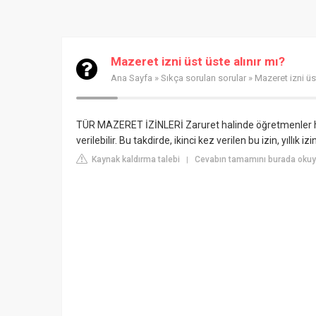
Mazeret izni üst üste alınır mı?
Ana Sayfa
»
Sıkça sorulan sorular
» Mazeret izni üst
TÜR MAZERET İZİNLERİ
Zaruret halinde öğretmenler h
verilebilir. Bu takdirde, ikinci kez verilen bu izin, yıllık i
Kaynak kaldırma talebi
Cevabın tamamını burada okuy
|