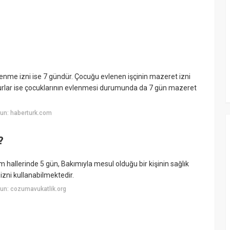
?
enme izni ise 7 gündür. Çocuğu evlenen işçinin mazeret izni
murlar ise çocuklarının evlenmesi durumunda da 7 gün mazeret
un: haberturk.com
?
llerinde 5 gün, Bakımıyla mesul olduğu bir kişinin sağlık
izni kullanabilmektedir.
un: cozumavukatlik.org