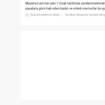
Mazeret izni her yılın 1 Ocak tarihinde yenilenmektedir. 
yasalara göre hak eden kadın ve erkek memurlar ile işç
Kaynak kaldırma talebi
Cevabın tamamını burada oku
|