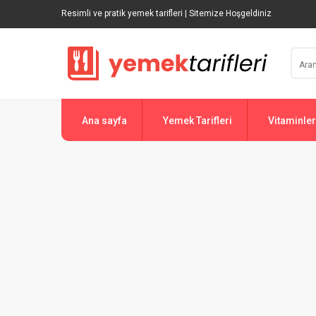
Resimli ve pratik yemek tarifleri | Sitemize Hoşgeldiniz
Ana sayfa
Yemek Tarifleri
Vitaminler