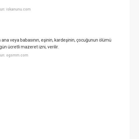
yun: iskanunu.com
a ana veya babasının, eşinin, kardeşinin, çocuğunun ölümü
n ücretli mazeret izni, verilir.
uyun: ogsmm.com