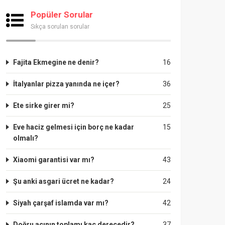
Popüler Sorular
Sıkça sorulan sorular
Fajita Ekmegine ne denir?
16
İtalyanlar pizza yanında ne içer?
36
Ete sirke girer mi?
25
Eve haciz gelmesi için borç ne kadar
15
olmalı?
Xiaomi garantisi var mı?
43
Şu anki asgari ücret ne kadar?
24
Siyah çarşaf islamda var mı?
42
Doğru açının toplamı kaç derecedir?
37