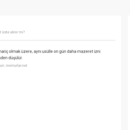
 üste alınır mı?
ariç olmak üzere, aynı usülle on gün daha mazeret izni
zinden düşülür.
un: memurlar.net