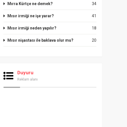
Mırra Kürtçe ne demek?
34
Mısır irmiği ne işe yarar?
41
Mısır irmiği neden yapılır?
18
Mısır nişastası ile baklava olur mu?
20
Duyuru
Reklam alanı