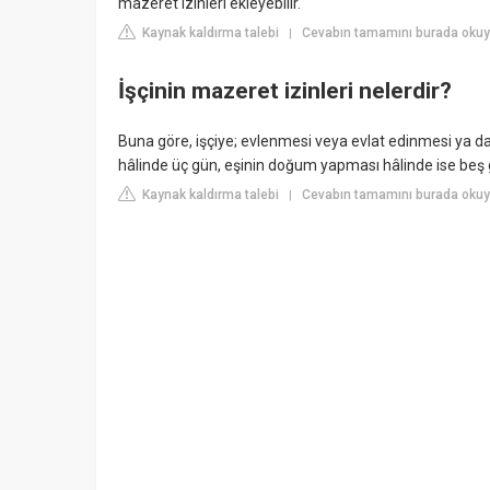
mazeret izinleri ekleyebilir.
Kaynak kaldırma talebi
Cevabın tamamını burada oku
|
İşçinin mazeret izinleri nelerdir?
Buna göre, işçiye; evlenmesi veya evlat edinmesi ya d
hâlinde üç gün, eşinin doğum yapması hâlinde ise beş gü
Kaynak kaldırma talebi
Cevabın tamamını burada ok
|