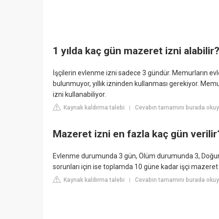
1 yılda kaç gün mazeret izni alabilir
İşçilerin evlenme izni sadece 3 gündür. Memurların evl
bulunmuyor, yıllık izninden kullanması gerekiyor. Me
izni kullanabiliyor.
Kaynak kaldırma talebi
Cevabın tamamını burada okuy
|
Mazeret izni en fazla kaç gün verilir
Evlenme durumunda 3 gün, Ölüm durumunda 3, Doğum ha
sorunları için ise toplamda 10 güne kadar işçi mazeret 
Kaynak kaldırma talebi
Cevabın tamamını burada okuy
|