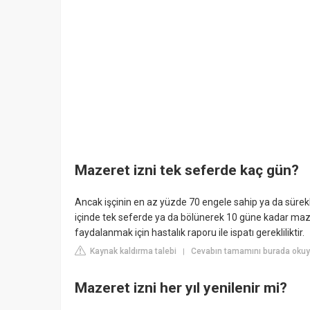
Mazeret izni tek seferde kaç gün?
Ancak işçinin en az yüzde 70 engele sahip ya da sürekli 
içinde tek seferde ya da bölünerek 10 güne kadar maze
faydalanmak için hastalık raporu ile ispatı gerekliliktir.
Kaynak kaldırma talebi
Cevabın tamamını burada okuyu
|
Mazeret izni her yıl yenilenir mi?