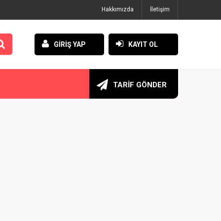
Hakkımızda
İletişim
GİRİŞ YAP
KAYIT OL
TARİF GÖNDER