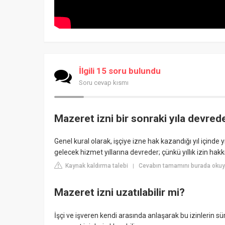
İlgili 15 soru bulundu
Soru cevap kısmı
Mazeret izni bir sonraki yıla devred
Genel kural olarak, işçiye izne hak kazandığı yıl içinde yıl
gelecek hizmet yıllarına devreder; çünkü yıllık izin hakk
Kaynak kaldırma talebi
Cevabın tamamını burada oku
|
Mazeret izni uzatılabilir mi?
İşçi ve işveren kendi arasında anlaşarak bu izinlerin süre