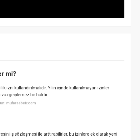
er mi?
lık izni kullandırılmalıdır. Yılın içinde kullanılmayan izinler
ı vazgeçilemez bir haktır.
yun: muhasebetr.com
sini iş sözleşmesi ile arttırabilirler, bu izinlere ek olarak yeni