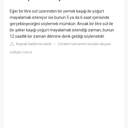
Eğer bir litre süt üzerinden bir yemek kaşığı ile yoğurt
mayalamak isteniyor ise bunun 5 ya da 6 saat içerisinde
gerçekleşeceğini söylemek mümkün. Ancak bir litre süt ile
bir şeker kaşığı yoğurt mayalamak istendiği zaman, bunun
12 saatlik bir zaman dilimine denk geldiği söylenebilir.
Kaynak kaldırma talebi
Cevabın tamamını burada okuyun:
|
milliyet.com.tr