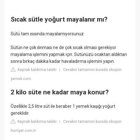
Sıcak sütle yoğurt mayalanır mı?
Sütü tam ısısında mayalamıyorsunuz
Sütün ne çok ılınması ne de çok sıcak olması gerekiyor
mayalama işlemini yapmak için. Sütünüzü ocaktan aldıktan
sonra birkaç dakika kadar havaladırma işlemini yapın.
Kaynak kaldırma talebi
Cevabın tamamını burada okuyun:
|
yemek.com
2 kilo süte ne kadar maya konur?
Özellikle 2,5 litre süt ile beraber 1 yemek kaşığı yoğurt
gereklidir.
Kaynak kaldırma talebi
Cevabın tamamını burada okuyun:
|
hurriyet.com.tr