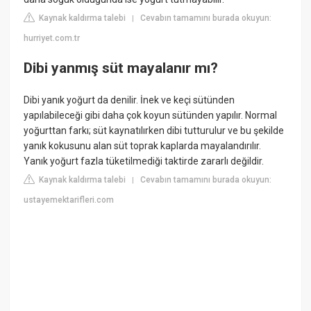
Kaynak kaldırma talebi
Cevabın tamamını burada okuyun:
|
hurriyet.com.tr
Dibi yanmış süt mayalanır mı?
Dibi yanık yoğurt da denilir. İnek ve keçi sütünden
yapılabileceği gibi daha çok koyun sütünden yapılır. Normal
yoğurttan farkı; süt kaynatılırken dibi tutturulur ve bu şekilde
yanık kokusunu alan süt toprak kaplarda mayalandırılır.
Yanık yoğurt fazla tüketilmediği taktirde zararlı değildir.
Kaynak kaldırma talebi
Cevabın tamamını burada okuyun:
|
ustayemektarifleri.com