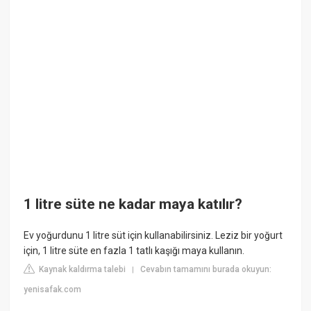
1 litre süte ne kadar maya katılır?
Ev yoğurdunu 1 litre süt için kullanabilirsiniz. Leziz bir yoğurt
için, 1 litre süte en fazla 1 tatlı kaşığı maya kullanın.
Kaynak kaldırma talebi
Cevabın tamamını burada okuyun:
|
yenisafak.com