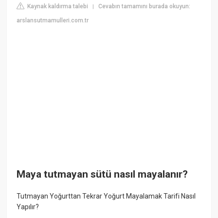
Kaynak kaldırma talebi
Cevabın tamamını burada okuyun:
|
arslansutmamulleri.com.tr
Maya tutmayan sütü nasıl mayalanır?
Tutmayan Yoğurttan Tekrar Yoğurt Mayalamak Tarifi Nasıl
Yapılır?