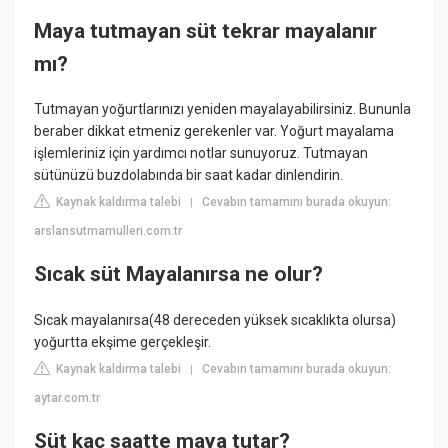
Maya tutmayan süt tekrar mayalanır
mı?
Tutmayan yoğurtlarınızı yeniden mayalayabilirsiniz. Bununla
beraber dikkat etmeniz gerekenler var. Yoğurt mayalama
işlemleriniz için yardımcı notlar sunuyoruz. Tutmayan
sütünüzü buzdolabında bir saat kadar dinlendirin.
Kaynak kaldırma talebi
Cevabın tamamını burada okuyun:
|
arslansutmamulleri.com.tr
Sıcak süt Mayalanırsa ne olur?
Sıcak mayalanırsa(48 dereceden yüksek sıcaklıkta olursa)
yoğurtta ekşime gerçekleşir.
Kaynak kaldırma talebi
Cevabın tamamını burada okuyun:
|
aytar.com.tr
Süt kaç saatte maya tutar?