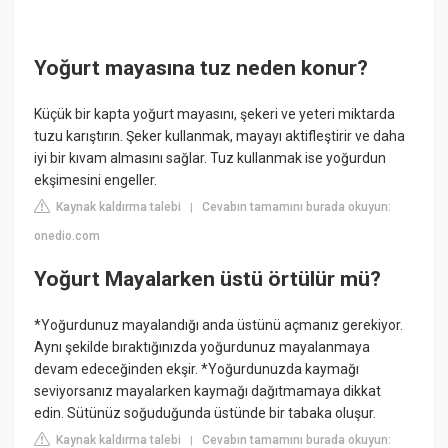
Yoğurt mayasına tuz neden konur?
Küçük bir kapta yoğurt mayasını, şekeri ve yeteri miktarda
tuzu karıştırın. Şeker kullanmak, mayayı aktifleştirir ve daha
iyi bir kıvam almasını sağlar. Tuz kullanmak ise yoğurdun
ekşimesini engeller.
Kaynak kaldırma talebi
Cevabın tamamını burada okuyun:
|
onedio.com
Yoğurt Mayalarken üstü örtülür mü?
*Yoğurdunuz mayalandığı anda üstünü açmanız gerekiyor.
Aynı şekilde bıraktığınızda yoğurdunuz mayalanmaya
devam edeceğinden ekşir. *Yoğurdunuzda kaymağı
seviyorsanız mayalarken kaymağı dağıtmamaya dikkat
edin. Sütünüz soğuduğunda üstünde bir tabaka oluşur.
Kaynak kaldırma talebi
Cevabın tamamını burada okuyun:
|