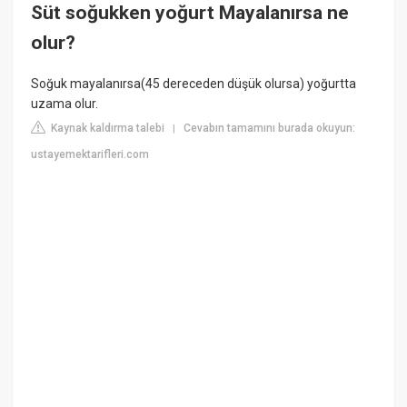
Süt soğukken yoğurt Mayalanırsa ne
olur?
Soğuk mayalanırsa(45 dereceden düşük olursa) yoğurtta
uzama olur.
Kaynak kaldırma talebi
Cevabın tamamını burada okuyun:
|
ustayemektarifleri.com