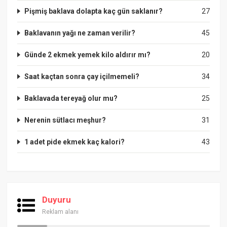
Pişmiş baklava dolapta kaç gün saklanır?
27
Baklavanın yağı ne zaman verilir?
45
Günde 2 ekmek yemek kilo aldırır mı?
20
Saat kaçtan sonra çay içilmemeli?
34
Baklavada tereyağ olur mu?
25
Nerenin sütlacı meşhur?
31
1 adet pide ekmek kaç kalori?
43
Duyuru
Reklam alanı