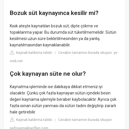
Bozuk süt kaynayınca kesilir mi?
Kısık ateşte kaynatılan bozuk süt, dipte çökme ve
topaklanma yapar. Bu durumda süt tüketilmemelidir. Sütün
kesilmesi uzun süre bekletilmesinden ya da yanlış
kaynatılmasından kaynaklanabilir.
Kaynak kaldırma talebi
Cevabın tamamını burada okuyun: ye-
|
mek.net
Çok kaynayan süte ne olur?
Kaynatma işleminde ise dakikaya dikkat etmeniz iyi
olacaktır. Çünkü çok fazla kaynayan sütün içindeki besin
değeri kaynama işlemiyle beraber kaybolacaktır. Ayrıca çok
fazla ısınan sütün yanması da sütün tadını değiştirip zararlı
hale getirebilir.
Kaynak kaldırma talebi
Cevabın tamamını burada okuyun:
|
nefisyemektarifleri.com