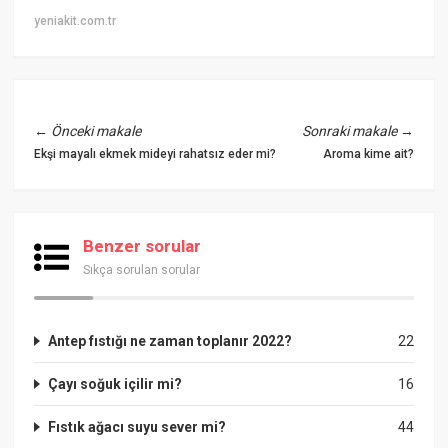
yeniakit.com.tr
←
Önceki makale
Sonraki makale
→
Ekşi mayalı ekmek mideyi rahatsız eder mi?
Aroma kime ait?
Benzer sorular
Sıkça sorulan sorular
Antep fıstığı ne zaman toplanır 2022?
22
Çayı soğuk içilir mi?
16
Fıstık ağacı suyu sever mi?
44