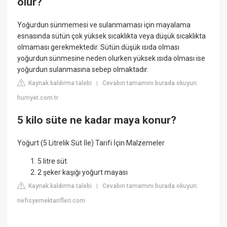
olur?
Yoğurdun sünmemesi ve sulanmaması için mayalama
esnasında sütün çok yüksek sıcaklıkta veya düşük sıcaklıkta
olmaması gerekmektedir. Sütün düşük ısıda olması
yoğurdun sünmesine neden olurken yüksek ısıda olması ise
yoğurdun sulanmasına sebep olmaktadır.
Kaynak kaldırma talebi
Cevabın tamamını burada okuyun:
|
hurriyet.com.tr
5 kilo süte ne kadar maya konur?
Yoğurt (5 Litrelik Süt İle) Tarifi İçin Malzemeler
5 litre süt.
2 şeker kaşığı yoğurt mayası
Kaynak kaldırma talebi
Cevabın tamamını burada okuyun:
|
nefisyemektarifleri.com