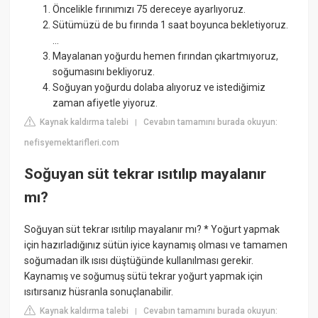
Öncelikle fırınımızı 75 dereceye ayarlıyoruz.
Sütümüzü de bu fırında 1 saat boyunca bekletiyoruz.
...
Mayalanan yoğurdu hemen fırından çıkartmıyoruz,
soğumasını bekliyoruz.
Soğuyan yoğurdu dolaba alıyoruz ve istediğimiz
zaman afiyetle yiyoruz.
Kaynak kaldırma talebi
Cevabın tamamını burada okuyun:
|
nefisyemektarifleri.com
Soğuyan süt tekrar ısıtılıp mayalanır
mı?
Soğuyan süt tekrar ısıtılıp mayalanır mı? * Yoğurt yapmak
için hazırladığınız sütün iyice kaynamış olması ve tamamen
soğumadan ilk ısısı düştüğünde kullanılması gerekir.
Kaynamış ve soğumuş sütü tekrar yoğurt yapmak için
ısıtırsanız hüsranla sonuçlanabilir.
Kaynak kaldırma talebi
Cevabın tamamını burada okuyun:
|