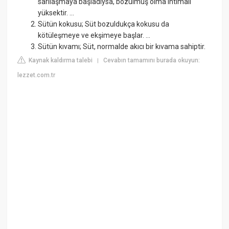
sarılaşmaya başladıysa, bozulmuş olma ihtimali
yüksektir. ...
Sütün kokusu; Süt bozuldukça kokusu da
kötüleşmeye ve ekşimeye başlar. ...
Sütün kıvamı; Süt, normalde akıcı bir kıvama sahiptir.
Kaynak kaldırma talebi
Cevabın tamamını burada okuyun:
|
lezzet.com.tr