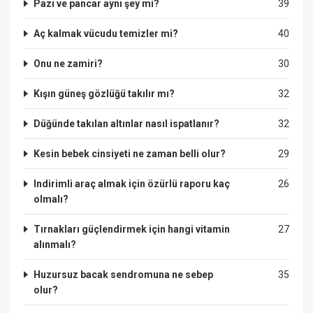
Pazı ve pancar aynı şey mi?
39
Aç kalmak vücudu temizler mi?
40
Onu ne zamiri?
30
Kışın güneş gözlüğü takılır mı?
32
Düğünde takılan altınlar nasıl ispatlanır?
32
Kesin bebek cinsiyeti ne zaman belli olur?
29
Indirimli araç almak için özürlü raporu kaç
26
olmalı?
Tırnakları güçlendirmek için hangi vitamin
27
alınmalı?
Huzursuz bacak sendromuna ne sebep
35
olur?