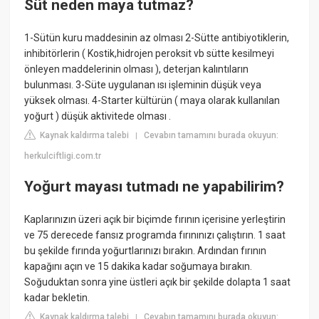
Süt neden maya tutmaz?
1-Sütün kuru maddesinin az olması 2-Sütte antibiyotiklerin,
inhibitörlerin ( Kostik,hidrojen peroksit vb sütte kesilmeyi
önleyen maddelerinin olması ), deterjan kalıntıların
bulunması. 3-Süte uygulanan ısı işleminin düşük veya
yüksek olması. 4-Starter kültürün ( maya olarak kullanılan
yoğurt ) düşük aktivitede olması .
Kaynak kaldırma talebi
Cevabın tamamını burada okuyun:
|
herkulciftligi.com.tr
Yoğurt mayası tutmadı ne yapabilirim?
Kaplarınızın üzeri açık bir biçimde fırının içerisine yerleştirin
ve 75 derecede fansız programda fırınınızı çalıştırın. 1 saat
bu şekilde fırında yoğurtlarınızı bırakın. Ardından fırının
kapağını açın ve 15 dakika kadar soğumaya bırakın.
Soğuduktan sonra yine üstleri açık bir şekilde dolapta 1 saat
kadar bekletin.
Kaynak kaldırma talebi
Cevabın tamamını burada okuyun:
|