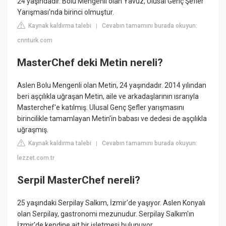
24 yaşındadır. Bolu Mengenli olan Yavuz, Ulusal Genç Şefler
Yarışması'nda birinci olmuştur.
Kaynak kaldırma talebi
Cevabın tamamını burada okuyun:
|
cnnturk.com
MasterChef deki Metin nereli?
Aslen Bolu Mengenli olan Metin, 24 yaşındadır. 2014 yılından
beri aşçılıkla uğraşan Metin, aile ve arkadaşlarının ısrarıyla
Masterchef'e katılmış. Ulusal Genç Şefler yarışmasını
birincilikle tamamlayan Metin'in babası ve dedesi de aşçılıkla
uğraşmış.
Kaynak kaldırma talebi
Cevabın tamamını burada okuyun:
|
lezzet.com.tr
Serpil MasterChef nereli?
25 yaşındaki Serpilay Salkım, İzmir'de yaşıyor. Aslen Konyalı
olan Serpilay, gastronomi mezunudur. Serpilay Salkım'ın
İzmir'de kendine ait bir işletmesi bulunuyor.