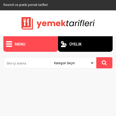
Resimli ve pratik yemek tarifleri
MENU
ÜYELİK