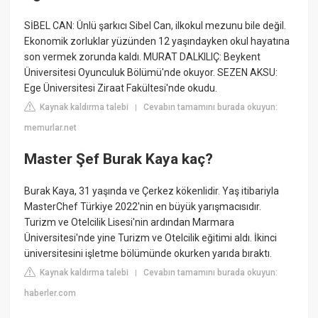
SİBEL CAN: Ünlü şarkıcı Sibel Can, ilkokul mezunu bile değil.
Ekonomik zorluklar yüzünden 12 yaşındayken okul hayatına
son vermek zorunda kaldı. MURAT DALKILIÇ: Beykent
Üniversitesi Oyunculuk Bölümü'nde okuyor. SEZEN AKSU:
Ege Üniversitesi Ziraat Fakültesi'nde okudu.
Kaynak kaldırma talebi
Cevabın tamamını burada okuyun:
|
memurlar.net
Master Şef Burak Kaya kaç?
Burak Kaya, 31 yaşında ve Çerkez kökenlidir. Yaş itibariyla
MasterChef Türkiye 2022'nin en büyük yarışmacısıdır.
Turizm ve Otelcilik Lisesi'nin ardından Marmara
Üniversitesi'nde yine Turizm ve Otelcilik eğitimi aldı. İkinci
üniversitesini işletme bölümünde okurken yarıda bıraktı.
Kaynak kaldırma talebi
Cevabın tamamını burada okuyun:
|
haberler.com