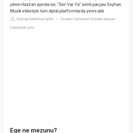
yılının Haziran ayında ise, "Sen Var Ya" isimli parçası Seyhan
Müzik etiketiyle tüm dijital platformlarda yerini aldı.
Kaynak kaldırma talebi
Cevabın tamamını burada okuyun:
|
haberturk.com
Ege ne mezunu?