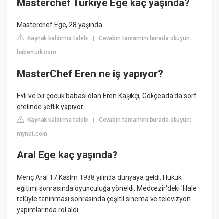
Masterchef Türkiye Ege kaç yaşında?
Masterchef Ege, 28 yaşında.
Kaynak kaldırma talebi
Cevabın tamamını burada okuyun:
|
haberturk.com
MasterChef Eren ne iş yapıyor?
Evli ve bir çocuk babası olan Eren Kaşıkçı, Gökçeada'da sörf
otelinde şeflik yapıyor.
Kaynak kaldırma talebi
Cevabın tamamını burada okuyun:
|
mynet.com
Aral Ege kaç yaşında?
Meriç Aral 17 KasIm 1988 yılında dünyaya geldi. Hukuk
eğitimi sonrasında oyunculuğa yöneldi. Medcezir'deki 'Hale'
rolüyle tanınması sonrasında çeşitli sinema ve televizyon
yapımlarında rol aldı.