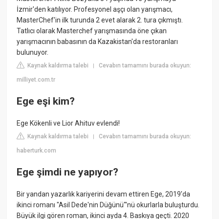
İzmir'den katılıyor. Profesyonel aşçı olan yarışmacı,
MasterChef'in ilk turunda 2 evet alarak 2. tura çıkmıştı.
Tatlıcı olarak Masterchef yarışmasında öne çıkan
yarışmacının babasının da Kazakistan'da restoranları
bulunuyor.
Kaynak kaldırma talebi
Cevabın tamamını burada okuyun:
|
milliyet.com.tr
Ege eşi kim?
Ege Kökenli ve Lior Ahituv evlendi!
Kaynak kaldırma talebi
Cevabın tamamını burada okuyun:
|
haberturk.com
Ege şimdi ne yapıyor?
Bir yandan yazarlık kariyerini devam ettiren Ege, 2019'da
ikinci romanı "Asil Dede'nin Düğünü"'nü okurlarla buluşturdu.
Büyük ilgi gören roman, ikinci ayda 4. Baskıya geçti. 2020