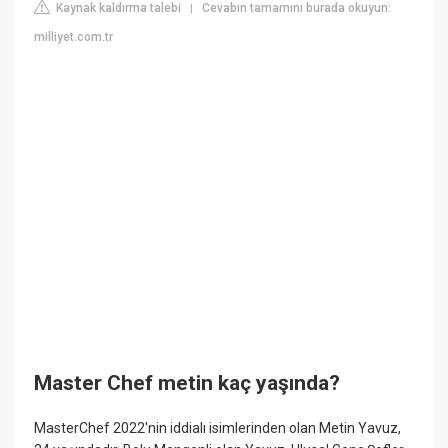
Kaynak kaldırma talebi
Cevabın tamamını burada okuyun:
|
milliyet.com.tr
Master Chef metin kaç yaşında?
MasterChef 2022'nin iddialı isimlerinden olan Metin Yavuz,