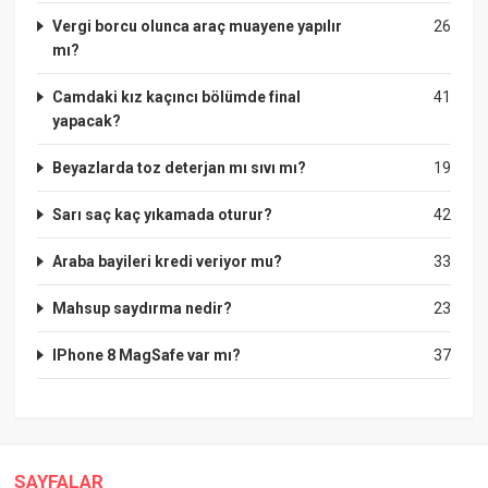
Vergi borcu olunca araç muayene yapılır
26
mı?
Camdaki kız kaçıncı bölümde final
41
yapacak?
Beyazlarda toz deterjan mı sıvı mı?
19
Sarı saç kaç yıkamada oturur?
42
Araba bayileri kredi veriyor mu?
33
Mahsup saydırma nedir?
23
IPhone 8 MagSafe var mı?
37
SAYFALAR