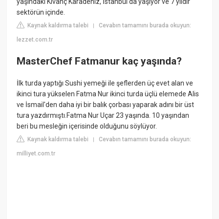
yaşındaki Kıvanç Karadeniz, İstanbul'da yaşıyor ve 7 yıldır
sektörün içinde.
Kaynak kaldırma talebi
Cevabın tamamını burada okuyun:
|
lezzet.com.tr
MasterChef Fatmanur kaç yaşında?
İlk turda yaptığı Sushi yemeği ile şeflerden üç evet alan ve
ikinci tura yükselen Fatma Nur ikinci turda üçlü elemede Alis
ve İsmail'den daha iyi bir balık çorbası yaparak adını bir üst
tura yazdırmıştı.Fatma Nur Uçar 23 yaşında. 10 yaşından
beri bu mesleğin içerisinde olduğunu söylüyor.
Kaynak kaldırma talebi
Cevabın tamamını burada okuyun:
|
milliyet.com.tr