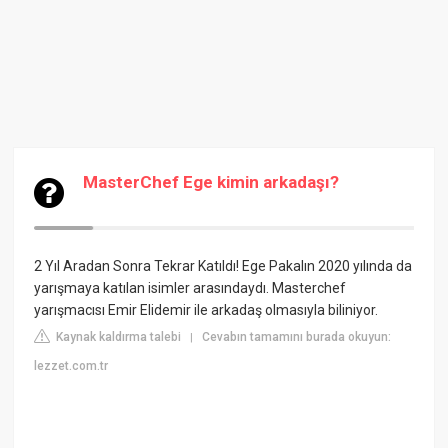
MasterChef Ege kimin arkadaşı?
2 Yıl Aradan Sonra Tekrar Katıldı! Ege Pakalın 2020 yılında da
yarışmaya katılan isimler arasındaydı. Masterchef
yarışmacısı Emir Elidemir ile arkadaş olmasıyla biliniyor.
Kaynak kaldırma talebi
Cevabın tamamını burada okuyun:
|
lezzet.com.tr