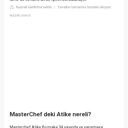
Kaynak kaldırma talebi
Cevabın tamamını burada okuyun:
|
lezzet.com.tr
MasterChef deki Atike nereli?
Masterchef Atike Bozyaka 34 yaşında ve yarışmaya