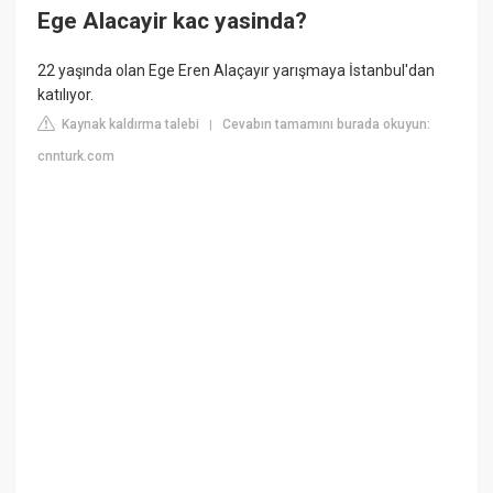
Ege Alacayir kac yasinda?
22 yaşında olan Ege Eren Alaçayır yarışmaya İstanbul'dan
katılıyor.
Kaynak kaldırma talebi
Cevabın tamamını burada okuyun:
|
cnnturk.com