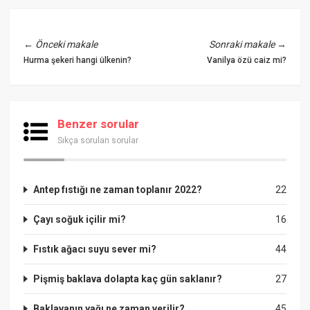
←
Önceki makale
Sonraki makale
→
Hurma şekeri hangi ülkenin?
Vanilya özü caiz mi?
Benzer sorular
Sıkça sorulan sorular
Antep fıstığı ne zaman toplanır 2022?
22
Çayı soğuk içilir mi?
16
Fıstık ağacı suyu sever mi?
44
Pişmiş baklava dolapta kaç gün saklanır?
27
Baklavanın yağı ne zaman verilir?
45