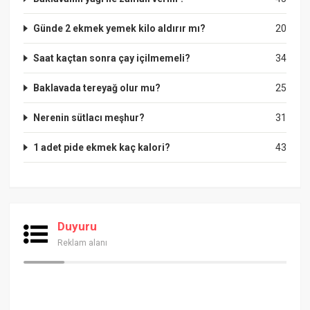
Günde 2 ekmek yemek kilo aldırır mı?
20
Saat kaçtan sonra çay içilmemeli?
34
Baklavada tereyağ olur mu?
25
Nerenin sütlacı meşhur?
31
1 adet pide ekmek kaç kalori?
43
Duyuru
Reklam alanı