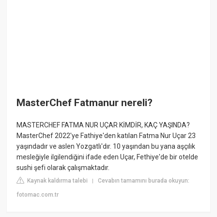
MasterChef Fatmanur nereli?
MASTERCHEF FATMA NUR UÇAR KİMDİR, KAÇ YAŞINDA?
MasterChef 2022'ye Fathiye'den katılan Fatma Nur Uçar 23
yaşındadır ve aslen Yozgatlı'dır. 10 yaşından bu yana aşçılık
mesleğiyle ilgilendiğini ifade eden Uçar, Fethiye'de bir otelde
sushi şefi olarak çalışmaktadır.
Kaynak kaldırma talebi
Cevabın tamamını burada okuyun:
|
fotomac.com.tr