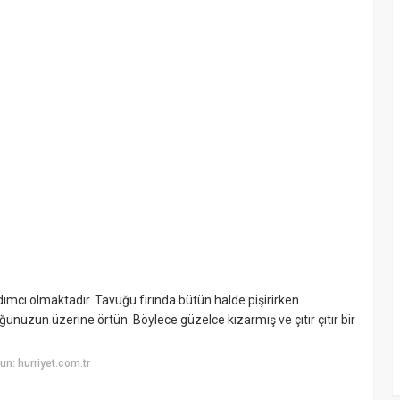
mcı olmaktadır. Tavuğu fırında bütün halde pişirirken
uğunuzun üzerine örtün. Böylece güzelce kızarmış ve çıtır çıtır bir
n: hurriyet.com.tr