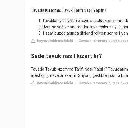
Tavada Kızarmış Tavuk Tarifi Nasıl Yapılır?
Tavuklar i̇yi̇ce yıkanıp suyu süzüldükten sonra deri
Üzerine yağ ve baharatlar i̇lave edilerek iyice ha
1 saat buzdolabında dinlendirdikten sonra 1 yemek 
Kaynak kaldırma talebi
Cevabın tamamını burada okuyu
|
Sade tavuk nasıl kızartılır?
Tavada Tavuk Kızartma Tarifi Nasıl Yapılır? Tavuklarımı
ateşte pişmeye bırakalım. Suyunu çektikten sonra biraz
Kaynak kaldırma talebi
Cevabın tamamını burada okuyu
|