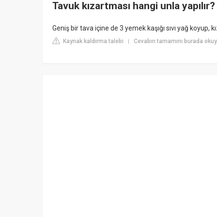
Tavuk kızartması hangi unla yapılır?
Geniş bir tava içine de 3 yemek kaşığı sıvı yağ koyup, kı
Kaynak kaldırma talebi
Cevabın tamamını burada okuy
|