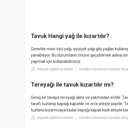
Tavuk Hangi yağ ile kızartılır?
Genelde mısır özü yağı, ayçiçek yağı gibi yağlar kullan
yanabiliyor. Bu durumların önüne geçebilmek adına zeyti
yapmak için kullanabilirsiniz.
Kaynak kaldırma talebi
Cevabın tamamını burada oku
|
Tereyağı ile tavuk kızartılır mı?
Geniş bir tavaya tereyağı alınır ve yakmadan eritilir. Tavu
tarafı tuzlanıp kapağı kapatılır ve orta ateşte pişirilir. 
tuzlanır,kızarıncaya kadar kapağı kapalı kısık ateşte ken
Kaynak kaldırma talebi
Cevabın tamamını burada okuyu
|