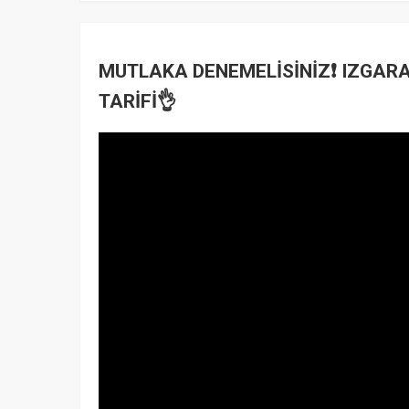
MUTLAKA DENEMELİSİNİZ❗️ IZGAR
TARİFİ👌