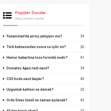
Popüler Sorular
Sıkça sorulan sorular
Yunanistan'da pirinç yetişiyor mu?
39
Türk kahvesinden sonra su içilir mi?
26
Hamur kabartma tozu formülü nedir?
41
Domates Ağacı tadı nasıl?
39
CSS kodu nasıl başlar?
40
Uygunluk kalitesi ne demek?
25
Ordu Sivas tüneli ne zaman açılacak?
45
Ali bey hangi akım?
15