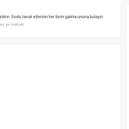
zdırın. Soslu tavuk etlerinin her birini galeta ununa bulayın.
un: ye-mek.net