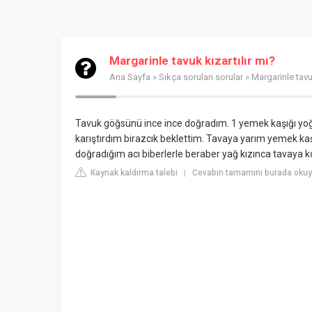
Margarinle tavuk kızartılır mı?
Ana Sayfa
»
Sıkça sorulan sorular
» Margarinle tavuk
Tavuk göğsünü ince ince doğradım. 1 yemek kaşığı yo
karıştırdım birazcık beklettim. Tavaya yarım yemek ka
doğradığım acı biberlerle beraber yağ kızınca tavaya 
Kaynak kaldırma talebi
Cevabın tamamını burada okuyu
|