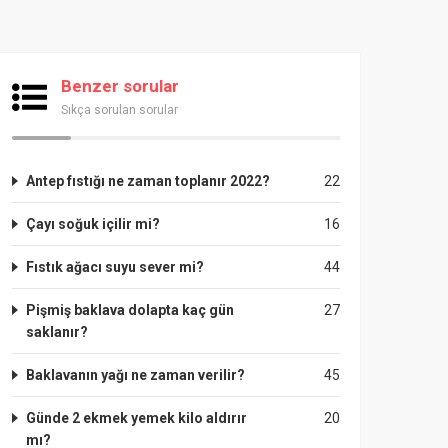
Benzer sorular
Sıkça sorulan sorular
Antep fıstığı ne zaman toplanır 2022?
22
Çayı soğuk içilir mi?
16
Fıstık ağacı suyu sever mi?
44
Pişmiş baklava dolapta kaç gün
27
saklanır?
Baklavanın yağı ne zaman verilir?
45
Günde 2 ekmek yemek kilo aldırır
20
mı?