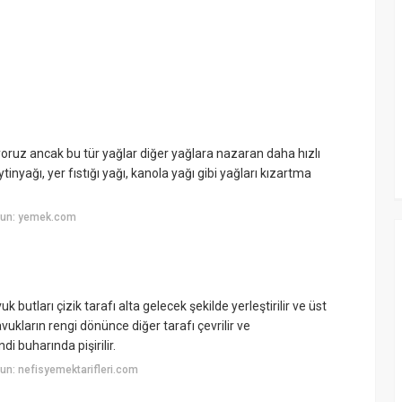
ıyoruz ancak bu tür yağlar diğer yağlara nazaran daha hızlı
nyağı, yer fıstığı yağı, kanola yağı gibi yağları kızartma
yun: yemek.com
k butları çizik tarafı alta gelecek şekilde yerleştirilir ve üst
Tavukların rengi dönünce diğer tarafı çevrilir ve
di buharında pişirilir.
n: nefisyemektarifleri.com