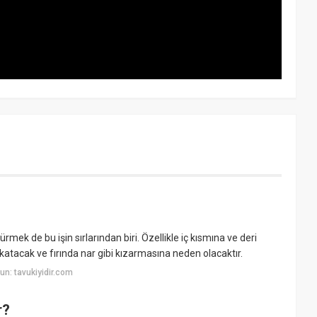
k de bu işin sırlarından biri. Özellikle iç kısmına ve deri
atacak ve fırında nar gibi kızarmasına neden olacaktır.
n: tavukiyidir.com
r?