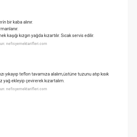
̇n bir kaba alınır.
rmanlanır.
kaşığı kızgın yağda kızartılır. Sıcak servis edilir.
n: nefisyemektarifleri.com
zı yıkayıp teflon tavamıza alalım,üstüne tuzunu atıp kısık
 yağ ekleyip çevirerek kızartalım.
n: nefisyemektarifleri.com