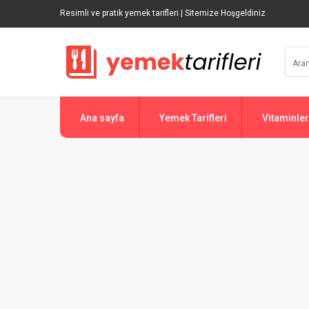
Resimli ve pratik yemek tarifleri | Sitemize Hoşgeldiniz
Ana sayfa
Yemek Tarifleri
Vitaminler