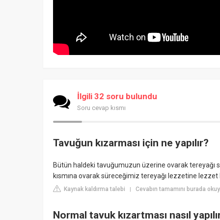
İlgili 32 soru bulundu
Soru cevap kısmı
Tavuğun kızarması için ne yapılır?
Bütün haldeki tavuğumuzun üzerine ovarak tereyağı sürme
kısmına ovarak süreceğimiz tereyağı lezzetine lezzet k
Kaynak kaldırma talebi
Cevabın tamamını burada okuyu
|
Normal tavuk kızartması nasıl yapılı