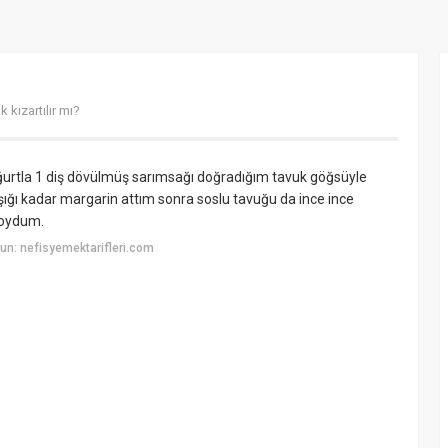
 kızartılır mı?
ğurtla 1 diş dövülmüş sarımsağı doğradığım tavuk göğsüyle
şığı kadar margarin attım sonra soslu tavuğu da ince ince
koydum.
n: nefisyemektarifleri.com