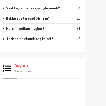
Saat kaçtan sonra çay içilmemeli?
34
Baklavada tereyağ olur mu?
25
Nerenin sütlacı meşhur?
31
1 adet pide ekmek kaç kalori?
43
Duyuru
Reklam alanı