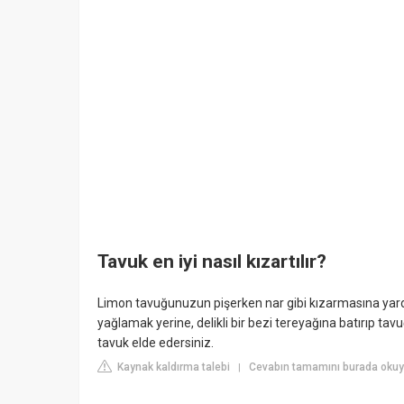
Tavuk en iyi nasıl kızartılır?
Limon tavuğunuzun pişerken nar gibi kızarmasına yardı
yağlamak yerine, delikli bir bezi tereyağına batırıp tav
tavuk elde edersiniz.
Kaynak kaldırma talebi
Cevabın tamamını burada okuyu
|