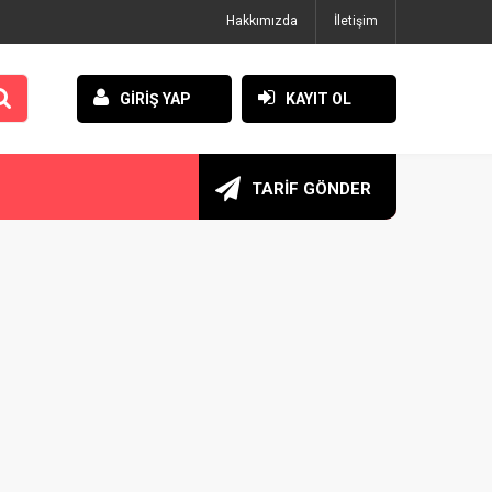
Hakkımızda
İletişim
GİRİŞ YAP
KAYIT OL
TARİF GÖNDER