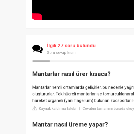
İlgili 27 soru bulundu
Soru cevap kısmı
Mantarlar nasıl ürer kısaca?
Mantarlar nemli ortamlarda gelişirler, bu nedenle yağ
oluştururlar. Tek hücreli mantarlar ise tomurcuklanar
hareket organeli (yani flagellum) bulunan zoosporlar ile
Kaynak kaldırma talebi
Cevabın tamamını burada okuyun
|
Mantar nasıl üreme yapar?