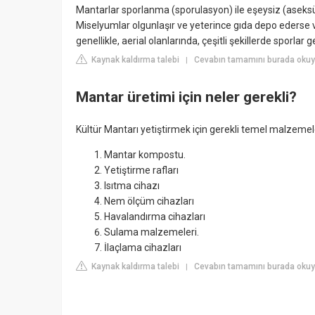
Mantarlar sporlanma (sporulasyon) ile eşeysiz (aseksüe
Miselyumlar olgunlaşır ve yeterince gıda depo ederse v
genellikle, aerial olanlarında, çeşitli şekillerde sporlar gel
Kaynak kaldırma talebi
Cevabın tamamını burada okuyu
|
Mantar üretimi için neler gerekli?
Kültür Mantarı yetiştirmek için gerekli temel malzemel
Mantar kompostu.
Yetiştirme rafları
Isıtma cihazı
Nem ölçüm cihazları
Havalandırma cihazları
Sulama malzemeleri.
İlaçlama cihazları
Kaynak kaldırma talebi
Cevabın tamamını burada okuyu
|