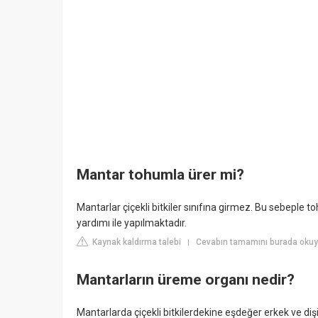
Mantar tohumla ürer mi?
Mantarlar çiçekli bitkiler sınıfına girmez. Bu sebeple t
yardımı ile yapılmaktadır.
Kaynak kaldırma talebi
Cevabın tamamını burada okuyu
|
Mantarların üreme organı nedir?
Mantarlarda çiçekli bitkilerdekine eşdeğer erkek ve d