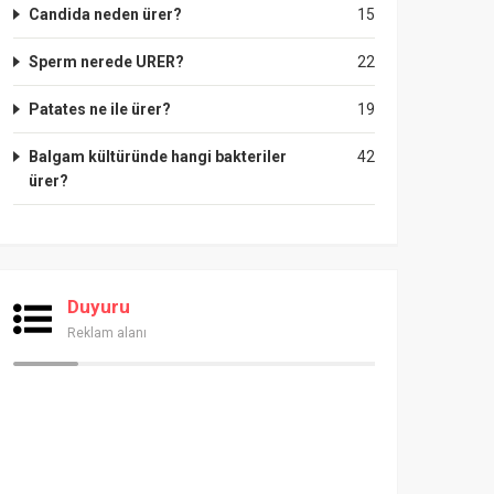
Candida neden ürer?
15
Sperm nerede URER?
22
Patates ne ile ürer?
19
Balgam kültüründe hangi bakteriler
42
ürer?
Duyuru
Reklam alanı