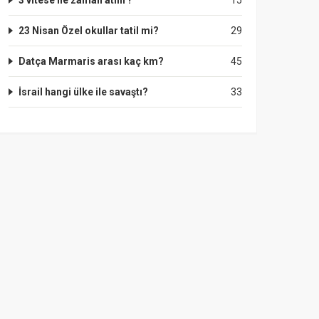
3 vitese ne zaman atılır?
15
23 Nisan Özel okullar tatil mi?
29
Datça Marmaris arası kaç km?
45
İsrail hangi ülke ile savaştı?
33