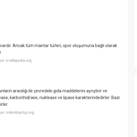
 vardır. Ancak tüm mantar türleri, spor oluşumuna bağlı olarak
.
: tr.wikipedia.org
arın aracılığı ile çevredeki gıda maddelerini ayrıştırır ve
ease, karbonhidrase, nuklease ve lipase karakterindedirler. Bazı
rler.
n: mikrobiyoloji.org