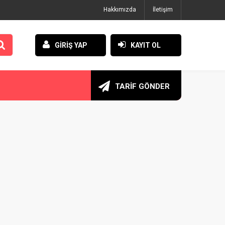
Hakkımızda
İletişim
GİRİŞ YAP
KAYIT OL
TARİF GÖNDER