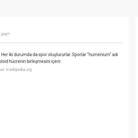
 ürer?
 Her iki durumda da spor oluştururlar. Sporlar "humenium" adı
loid hücrenin birleşmesini içerir.
: tr.wikipedia.org