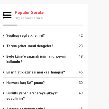
Popüler Sorular
Sıkça sorulan sorular
Yeşilçay regl etkiler mi?
42
Tarçın şekeri nasıl dengeler?
23
Evde künefe yapmak için hangi peynir
18
kullanılır?
En iyi fıstık ezmesi markası hangisi?
45
Harvard kaç SAT puanı?
30
Gürültü yapanları nereye şikayet
43
edebilirim?