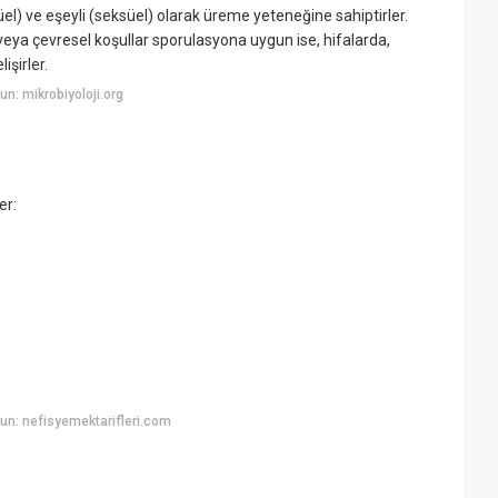
l) ve eşeyli (seksüel) olarak üreme yeteneğine sahiptirler.
eya çevresel koşullar sporulasyona uygun ise, hifalarda,
işirler.
n: mikrobiyoloji.org
er:
n: nefisyemektarifleri.com