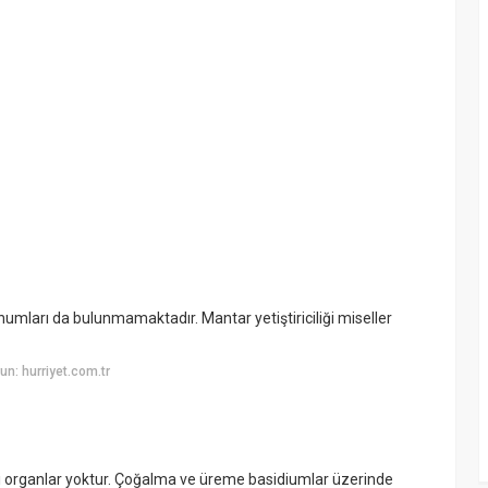
ohumları da bulunmamaktadır. Mantar yetiştiriciliği miseller
n: hurriyet.com.tr
işi organlar yoktur. Çoğalma ve üreme basidiumlar üzerinde