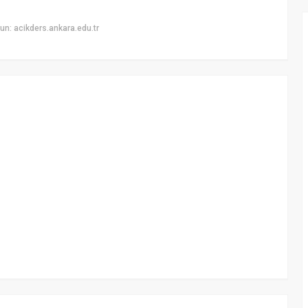
n: acikders.ankara.edu.tr