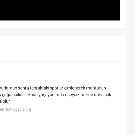
murlardan sonra topraktaki sporlar çimlenerek mantarları
ak çoğalabilirler. Suda yaşayanlarda eşeysiz üreme daha çok
 olur.
: tr.wikipedia.org