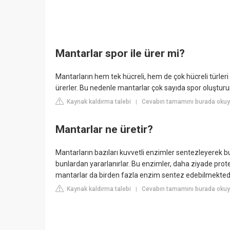
Mantarlar spor ile ürer mi?
Mantarların hem tek hücreli, hem de çok hücreli türleri
ürerler. Bu nedenle mantarlar çok sayıda spor oluşturur
Kaynak kaldırma talebi
Cevabın tamamını burada okuyun
|
Mantarlar ne üretir?
Mantarların bazıları kuvvetli enzimler sentezleyerek bunl
bunlardan yararlanırlar. Bu enzimler, daha ziyade prot
mantarlar da birden fazla enzim sentez edebilmektedi
Kaynak kaldırma talebi
Cevabın tamamını burada okuyu
|