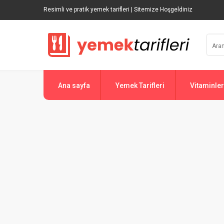
Resimli ve pratik yemek tarifleri | Sitemize Hoşgeldiniz
Ana sayfa
Yemek Tarifleri
Vitaminler