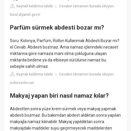
Kaynak kaldırma talebi
Cevabın tamamını burada okuyun:
|
kurul.diyanet.gov.tr
Parfüm sürmek abdesti bozar mı?
Soru: Kolonya, Parfüm, Rollon Kullanmak Abdesti Bozar mı?
el Cevab: Abdesti bozmaz. Ama namaz içlerindeki necaset
miktarına göre namaza mani olma çokluğuna ulaşan
miktarda bedene ya da elbiseye sürülürse namaz bu
sebeple sahih olmaz.
Kaynak kaldırma talebi
Cevabın tamamını burada okuyun:
|
eskieserler.net
Makyaj yapan biri nasıl namaz kılar?
Abdestten sonra yüze krem sürmek veya makyaj yapmak
abdesti bozmaz. Bu bakımdan abdest aldıktan sonra yapılan
makyajla namaz kılınabilir. Makyaj yapıldıktan sonra
makyajdaki maddeler suyu geçirmeyecek maddelerden