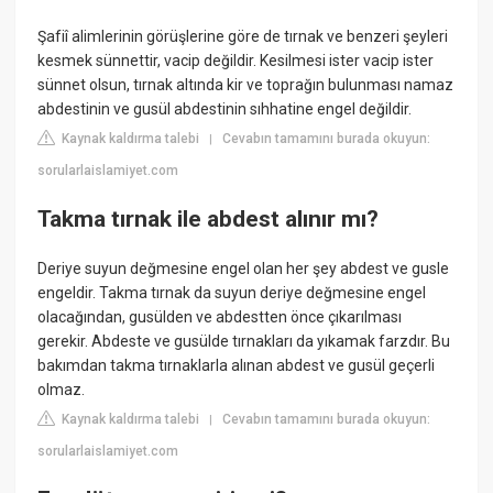
Şafiî alimlerinin görüşlerine göre de tırnak ve benzeri şeyleri
kesmek sünnettir, vacip değildir. Kesilmesi ister vacip ister
sünnet olsun, tırnak altında kir ve toprağın bulunması namaz
abdestinin ve gusül abdestinin sıhhatine engel değildir.
Kaynak kaldırma talebi
Cevabın tamamını burada okuyun:
|
sorularlaislamiyet.com
Takma tırnak ile abdest alınır mı?
Deriye suyun değmesine engel olan her şey abdest ve gusle
engeldir. Takma tırnak da suyun deriye değmesine engel
olacağından, gusülden ve abdestten önce çıkarılması
gerekir. Abdeste ve gusülde tırnakları da yıkamak farzdır. Bu
bakımdan takma tırnaklarla alınan abdest ve gusül geçerli
olmaz.
Kaynak kaldırma talebi
Cevabın tamamını burada okuyun:
|
sorularlaislamiyet.com