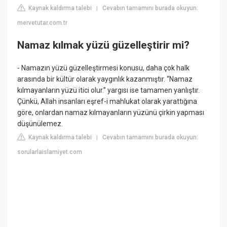
Kaynak kaldırma talebi
Cevabın tamamını burada okuyun:
|
mervetutar.com.tr
Namaz kılmak yüzü güzelleştirir mi?
- Namazın yüzü güzelleştirmesi konusu, daha çok halk
arasında bir kültür olarak yaygınlık kazanmıştır. “Namaz
kılmayanların yüzü itici olur.” yargısı ise tamamen yanlıştır.
Çünkü, Allah insanları eşref-i mahlukat olarak yarattığına
göre, onlardan namaz kılmayanların yüzünü çirkin yapması
düşünülemez.
Kaynak kaldırma talebi
Cevabın tamamını burada okuyun:
|
sorularlaislamiyet.com