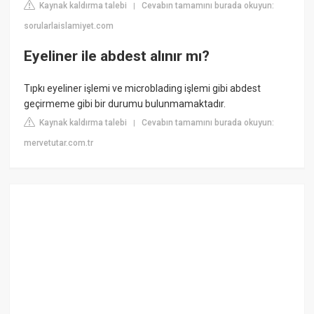
Kaynak kaldırma talebi
Cevabın tamamını burada okuyun:
|
sorularlaislamiyet.com
Eyeliner ile abdest alınır mı?
Tıpkı eyeliner işlemi ve microblading işlemi gibi abdest
geçirmeme gibi bir durumu bulunmamaktadır.
Kaynak kaldırma talebi
Cevabın tamamını burada okuyun:
|
mervetutar.com.tr