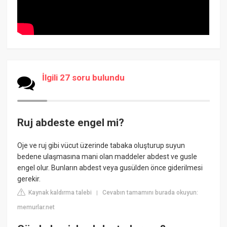
İlgili 27 soru bulundu
Ruj abdeste engel mi?
Oje ve ruj gibi vücut üzerinde tabaka oluşturup suyun
bedene ulaşmasına mani olan maddeler abdest ve gusle
engel olur. Bunların abdest veya gusülden önce giderilmesi
gerekir.
Kaynak kaldırma talebi
Cevabın tamamını burada okuyun:
|
memurlar.net