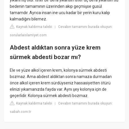
bedenin tamamının üzerinden akıp geçmişse gusül
tamamdır. Ayrıca insan ine ucu kadar bir yerin kuru kalıp
kalmadığını bilemez.
Kaynak kaldırma talebi
Cevabın tamamını burada okuyun:
|
sorularlaislamiyet.com
Abdest aldıktan sonra yüze krem
sürmek abdesti bozar mı?
Ele ve yüze alkol içeren krem, kolonya sürmek abdesti
bozmaz. Ama abdest aldıktan sonra namaza durmadan
önce alkol içeren krem sürdüyseniz hassasiyetten ötürü
elinizi yıkamanızda fayda var. Aynı şey kolonya için de
geçerlidir. Kolonya sürmek abdesti bozmaz.
Kaynak kaldırma talebi
Cevabın tamamını burada okuyun:
|
sabah.com.tr