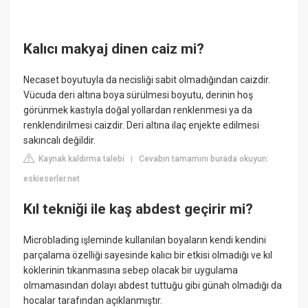
Kalıcı makyaj dinen caiz mi?
Necaset boyutuyla da necisliği sabit olmadığından caizdir.
Vücuda deri altına boya sürülmesi boyutu, derinin hoş
görünmek kastıyla doğal yollardan renklenmesi ya da
renklendirilmesi caizdir. Deri altına ilaç enjekte edilmesi
sakıncalı değildir.
Kaynak kaldırma talebi
Cevabın tamamını burada okuyun:
|
eskieserler.net
Kıl tekniği ile kaş abdest geçirir mi?
Microblading işleminde kullanılan boyaların kendi kendini
parçalama özelliği sayesinde kalıcı bir etkisi olmadığı ve kıl
köklerinin tıkanmasına sebep olacak bir uygulama
olmamasından dolayı abdest tuttuğu gibi günah olmadığı da
hocalar tarafından açıklanmıştır.