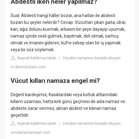
Abdestli iken neler yapılmaz?
Sual: Abdesti hangi hâller bozar, ana hatları ile abdesti
bozan bu şeyler nelerdir? Cevap: Vücuttan çıkan gaita, idrar,
kan, ağız dolusu kusmak, arkasını bir şeye dayayıp uyumak,
namaz içinde sesli gülmek, bayılmak, deli olmak, sarhoş
olmak ve imanını gideren, küfre sebep olan bir iş yapmak
veya bir söz söylemek.
Kaynak kaldırma talebi
Cevabın tamamını burada okuyun:
|
m.dinimizislam.com
Vücut kılları namaza engel mi?
Değerli kardeşimiz, Kasıklardaki veya koltuk altlarındaki
kılların uzaması, hatta kırk günü geçmesi de asla namaz ve
abdeste zarar vermez, alınan abdest ve kılınan namaz
geçerlidir.
Kaynak kaldırma talebi
Cevabın tamamını burada okuyun:
|
sorularlaislamiyet.com