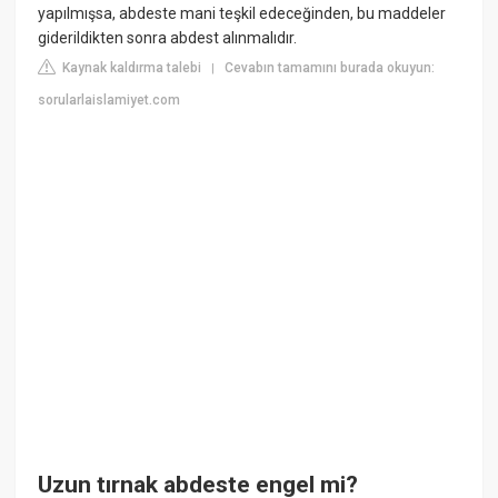
yapılmışsa, abdeste mani teşkil edeceğinden, bu maddeler
giderildikten sonra abdest alınmalıdır.
Kaynak kaldırma talebi
Cevabın tamamını burada okuyun:
|
sorularlaislamiyet.com
Uzun tırnak abdeste engel mi?