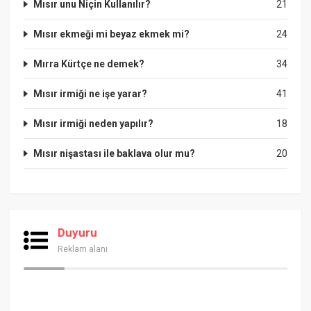
Mısır unu Niçin Kullanılır?
21
Mısır ekmeği mi beyaz ekmek mi?
24
Mırra Kürtçe ne demek?
34
Mısır irmiği ne işe yarar?
41
Mısır irmiği neden yapılır?
18
Mısır nişastası ile baklava olur mu?
20
Duyuru
Reklam alanı