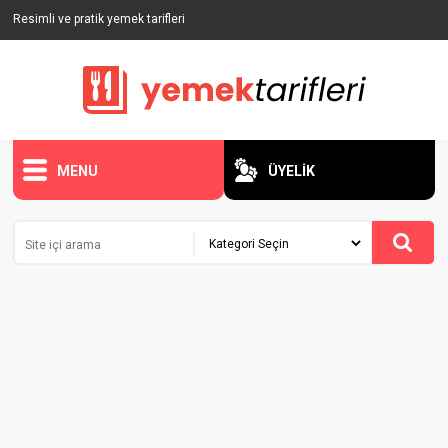
Resimli ve pratik yemek tarifleri
MENU
ÜYELİK