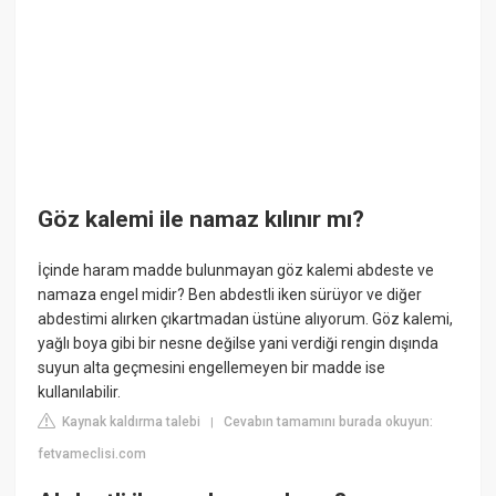
Göz kalemi ile namaz kılınır mı?
İçinde haram madde bulunmayan göz kalemi abdeste ve
namaza engel midir? Ben abdestli iken sürüyor ve diğer
abdestimi alırken çıkartmadan üstüne alıyorum. Göz kalemi,
yağlı boya gibi bir nesne değilse yani verdiği rengin dışında
suyun alta geçmesini engellemeyen bir madde ise
kullanılabilir.
Kaynak kaldırma talebi
Cevabın tamamını burada okuyun:
|
fetvameclisi.com