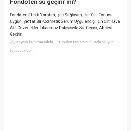
Fondöten su geçirir mi?
Fondöten Efekti Yaratan, Işıltı Sağlayan, Her Cilt. Tonuna
Uygun, Şeffaf Bir Kozmetik Serum Uygulandığı İçin Cilt Hava
Alır, Gözenekler Tıkanmaz Dolayısıyla Su. Geçirir, Abdest
Geçirir.
Kaynak kaldırma talebi
Cevabın tamamını burada okuyun:
|
facebook.com