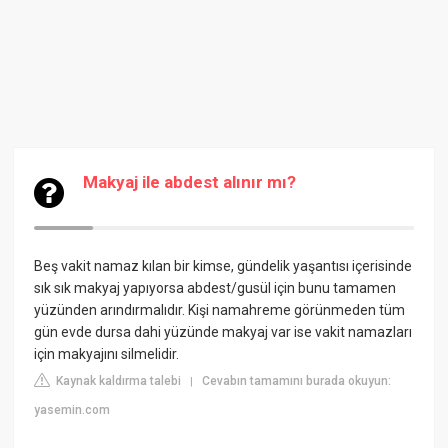
Makyaj ile abdest alınır mı?
Beş vakit namaz kılan bir kimse, gündelik yaşantısı içerisinde
sık sık makyaj yapıyorsa abdest/gusül için bunu tamamen
yüzünden arındırmalıdır. Kişi namahreme görünmeden tüm
gün evde dursa dahi yüzünde makyaj var ise vakit namazları
için makyajını silmelidir.
Kaynak kaldırma talebi
Cevabın tamamını burada okuyun:
|
yasemin.com