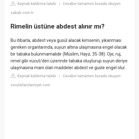
Kaynak kaldırma talebi
Cevabın tamamını burada okuyun:
|
sabah.com.tr
Rimelin üstüne abdest alınır mı?
Bu itibarla, abdest veya gusül alacak kimsenin, yıkanması
gereken organlarında, suyun altına ulaşmasına engel olacak
bir tabaka bulunmamalıdır (Müslim, Hayz, 35-38). Oje, ruj,
rimel gibi vücut/deri üzerinde tabaka oluşturup suyun deriye
ulaşmasına mani olan maddeler abdest ve gusle engel olur.
Kaynak kaldırma talebi
Cevabın tamamını burada okuyun:
|
sorularlaislamiyet.com