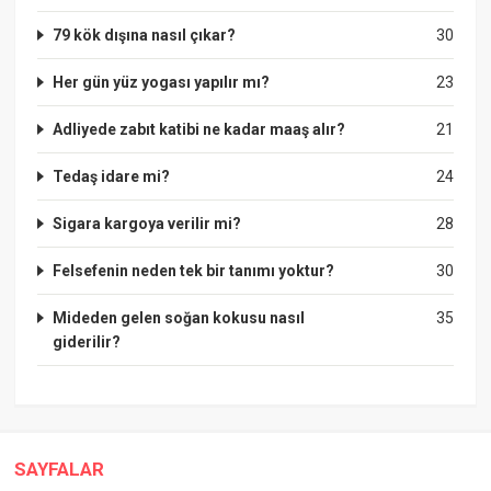
79 kök dışına nasıl çıkar?
30
Her gün yüz yogası yapılır mı?
23
Adliyede zabıt katibi ne kadar maaş alır?
21
Tedaş idare mi?
24
Sigara kargoya verilir mi?
28
Felsefenin neden tek bir tanımı yoktur?
30
Mideden gelen soğan kokusu nasıl
35
giderilir?
SAYFALAR