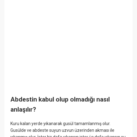
Abdestin kabul olup olmadığı nasıl
anlaşılır?
Kuru kalan yerde yıkanarak gusül tamamlanmış olur.
Gusülde ve abdeste suyun uzvun üzerinden akması ile
yıkanmış olur. İster bir defa yıkansın ister üç defa yıkansın su