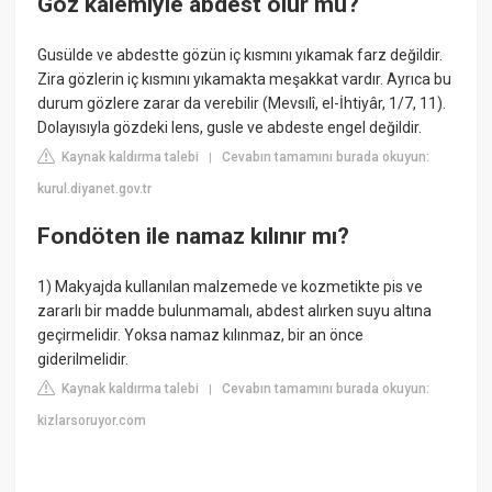
Göz kalemiyle abdest olur mu?
Gusülde ve abdestte gözün iç kısmını yıkamak farz değildir.
Zira gözlerin iç kısmını yıkamakta meşakkat vardır. Ayrıca bu
durum gözlere zarar da verebilir (Mevsılî, el-İhtiyâr, 1/7, 11).
Dolayısıyla gözdeki lens, gusle ve abdeste engel değildir.
Kaynak kaldırma talebi
Cevabın tamamını burada okuyun:
|
kurul.diyanet.gov.tr
Fondöten ile namaz kılınır mı?
1) Makyajda kullanılan malzemede ve kozmetikte pis ve
zararlı bir madde bulunmamalı, abdest alırken suyu altına
geçirmelidir. Yoksa namaz kılınmaz, bir an önce
giderilmelidir.
Kaynak kaldırma talebi
Cevabın tamamını burada okuyun:
|
kizlarsoruyor.com