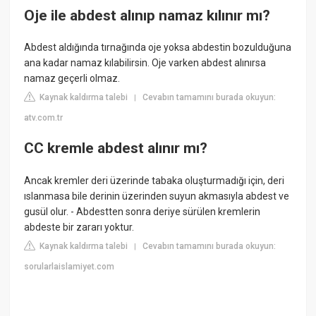
Oje ile abdest alınıp namaz kılınır mı?
Abdest aldığında tırnağında oje yoksa abdestin bozulduğuna
ana kadar namaz kılabilirsin. Oje varken abdest alınırsa
namaz geçerli olmaz.
Kaynak kaldırma talebi
Cevabın tamamını burada okuyun:
|
atv.com.tr
CC kremle abdest alınır mı?
Ancak kremler deri üzerinde tabaka oluşturmadığı için, deri
ıslanmasa bile derinin üzerinden suyun akmasıyla abdest ve
gusül olur. - Abdestten sonra deriye sürülen kremlerin
abdeste bir zararı yoktur.
Kaynak kaldırma talebi
Cevabın tamamını burada okuyun:
|
sorularlaislamiyet.com