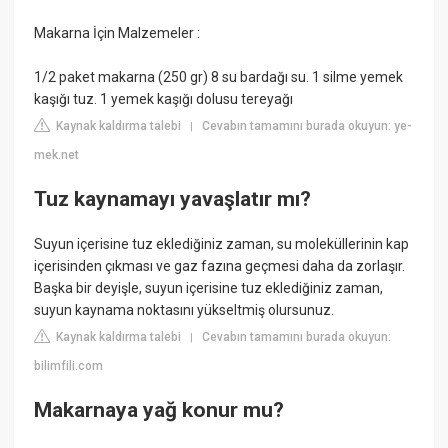
Makarna İçin Malzemeler :
1/2 paket makarna (250 gr) 8 su bardağı su. 1 silme yemek
kaşığı tuz. 1 yemek kaşığı dolusu tereyağı
Kaynak kaldırma talebi
Cevabın tamamını burada okuyun: ye-
|
mek.net
Tuz kaynamayı yavaşlatır mı?
Suyun içerisine tuz eklediğiniz zaman, su moleküllerinin kap
içerisinden çıkması ve gaz fazına geçmesi daha da zorlaşır.
Başka bir deyişle, suyun içerisine tuz eklediğiniz zaman,
suyun kaynama noktasını yükseltmiş olursunuz.
Kaynak kaldırma talebi
Cevabın tamamını burada okuyun:
|
bilimfili.com
Makarnaya yağ konur mu?