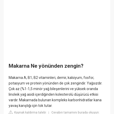
Makarna Ne yönünden zengin?
Makarna A, B1, B2 vitaminleri, demir, kalsiyum, fosfor,
potasyum ve protein yönünden de çok zengindir. Yağsızdır.
Çok az (%1-1,5 minör yağ bileşenlerini ve yüksek oranda
linoleik yağ asidi içerdiğinden kolesterolü düşürücü etkisi
vardır. Makarnada bulunan kompleks karbonhidratlar kana
yavaş karıştığı için tok tutar.
Kaynak kaldırma talebi
Cevabın tamamını burada okuyun:
|