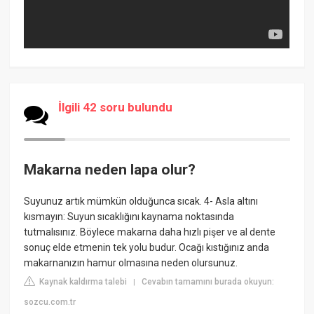
İlgili 42 soru bulundu
Makarna neden lapa olur?
Suyunuz artık mümkün olduğunca sıcak. 4- Asla altını
kısmayın: Suyun sıcaklığını kaynama noktasında
tutmalısınız. Böylece makarna daha hızlı pişer ve al dente
sonuç elde etmenin tek yolu budur. Ocağı kıstığınız anda
makarnanızın hamur olmasına neden olursunuz.
Kaynak kaldırma talebi
Cevabın tamamını burada okuyun:
|
sozcu.com.tr