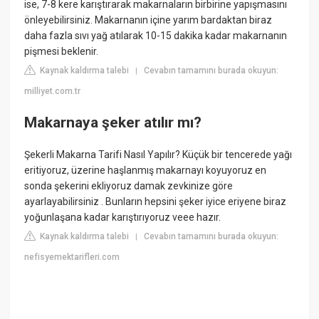
ise, 7-8 kere karıştırarak makarnaların birbirine yapışmasını
önleyebilirsiniz. Makarnanın içine yarım bardaktan biraz
daha fazla sıvı yağ atılarak 10-15 dakika kadar makarnanın
pişmesi beklenir.
Kaynak kaldırma talebi
Cevabın tamamını burada okuyun:
|
milliyet.com.tr
Makarnaya şeker atılır mı?
Şekerli Makarna Tarifi Nasıl Yapılır? Küçük bir tencerede yağı
eritiyoruz, üzerine haşlanmış makarnayı koyuyoruz en
sonda şekerini ekliyoruz damak zevkinize göre
ayarlayabilirsiniz . Bunların hepsini şeker iyice eriyene biraz
yoğunlaşana kadar karıştırıyoruz veee hazır.
Kaynak kaldırma talebi
Cevabın tamamını burada okuyun:
|
nefisyemektarifleri.com