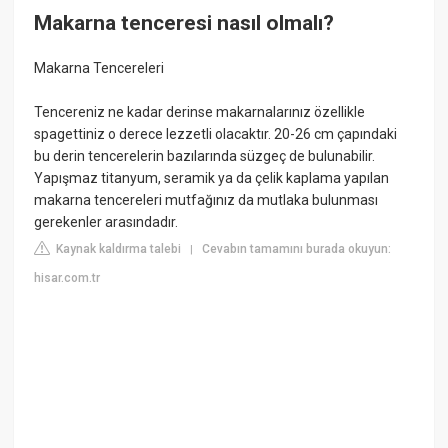
Makarna tenceresi nasıl olmalı?
Makarna Tencereleri
Tencereniz ne kadar derinse makarnalarınız özellikle
spagettiniz o derece lezzetli olacaktır. 20-26 cm çapındaki
bu derin tencerelerin bazılarında süzgeç de bulunabilir.
Yapışmaz titanyum, seramik ya da çelik kaplama yapılan
makarna tencereleri mutfağınız da mutlaka bulunması
gerekenler arasındadır.
Kaynak kaldırma talebi
Cevabın tamamını burada okuyun:
|
hisar.com.tr