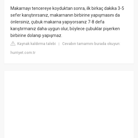
Makarnayı tencereye koyduktan sonra, ilk birkaç dakika 3-5
sefer karıştırırsanız, makarnanın birbirine yapışmasını da
önlersiniz, çubuk makarna yapıyorsanız 7-8 defa
karıştırmanız daha uygun olur, böylece çubuklar pişerken
birbirine dolanıp yapışmaz.
Kaynak kaldırma talebi
Cevabın tamamını burada okuyun:
|
hurriyet.com.tr