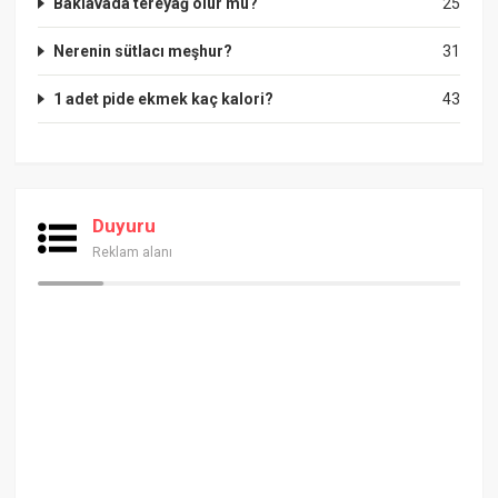
Baklavada tereyağ olur mu?
25
Nerenin sütlacı meşhur?
31
1 adet pide ekmek kaç kalori?
43
Duyuru
Reklam alanı