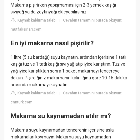
Makarna pişirirken yapışmaması için 2-3 yemek kaşığı
sıvıyağ ya da zeytinyağı ekleyebilirsiniz.
Kaynak kaldırma talebi
Cevabın tamamını burada okuyun:
|
mutfaksirlari.com
En iyi makarna nasıl pişirilir?
1 litre (5 su bardağı) suyu kaynatın, ardından içerisine 1 tatlı
kaşığı tuz ve 1 tatlı kaşığı sıvı yağ atıp iyice karıştırın. Tuz ve
yağ iyice karıştıktan sonra 1 paket makarnayı tencereye
dökün. Pişirdiğiniz makarnanın kalınlığına göre 10-15 dakika
arasında makarnayı kaynatın.
Kaynak kaldırma talebi
Cevabın tamamını burada okuyun:
|
cnnturk.com
Makarna su kaynamadan atılır mı?
Makarna suyu kaynamadan tencerenin içerisine asla
makarnaları koymayın. Makarna suyu kaynamadan