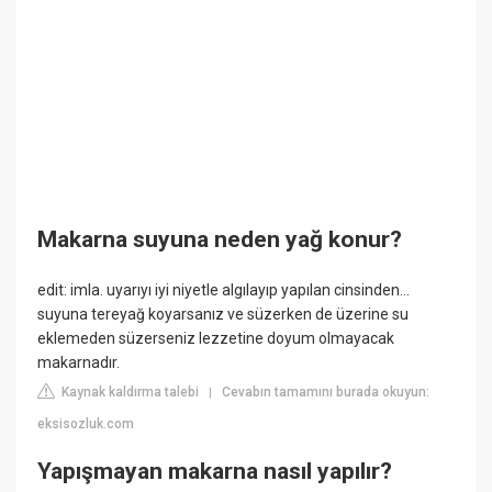
Makarna suyuna neden yağ konur?
edit: imla. uyarıyı iyi niyetle algılayıp yapılan cinsinden...
suyuna tereyağ koyarsanız ve süzerken de üzerine su
eklemeden süzerseniz lezzetine doyum olmayacak
makarnadır.
Kaynak kaldırma talebi
Cevabın tamamını burada okuyun:
|
eksisozluk.com
Yapışmayan makarna nasıl yapılır?