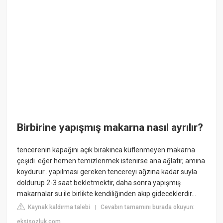
Birbirine yapışmış makarna nasıl ayrılır?
tencerenin kapağını açık bırakınca küflenmeyen makarna
çeşidi. eğer hemen temizlenmek istenirse ana ağlatır, amına
koydurur.. yapılması gereken tencereyi ağzına kadar suyla
doldurup 2-3 saat bekletmektir, daha sonra yapışmış
makarnalar su ile birlikte kendiliğinden akıp gideceklerdir...
Kaynak kaldırma talebi
Cevabın tamamını burada okuyun:
|
eksisozluk.com