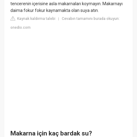
tencerenin içerisine asla makarnaları koymayın. Makarnayı
daima fokur fokur kaynamakta olan suya atın.
Kaynak kaldırma talebi
Cevabın tamamını burada okuyun:
|
onedio.com
Makarna için kaç bardak su?