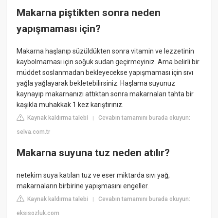
Makarna piştikten sonra neden
yapışmaması için?
Makarna haşlanıp süzüldükten sonra vitamin ve lezzetinin
kaybolmaması için soğuk sudan geçirmeyiniz. Ama belirli bir
müddet soslanmadan bekleyecekse yapışmaması için sıvı
yağla yağlayarak bekletebilirsiniz. Haşlama suyunuz
kaynayıp makarnanızı attıktan sonra makarnaları tahta bir
kaşıkla muhakkak 1 kez karıştırınız.
Kaynak kaldırma talebi
Cevabın tamamını burada okuyun:
|
selva.com.tr
Makarna suyuna tuz neden atılır?
netekim suya katılan tuz ve eser miktarda sıvı yağ,
makarnaların birbirine yapışmasını engeller.
Kaynak kaldırma talebi
Cevabın tamamını burada okuyun:
|
eksisozluk.com