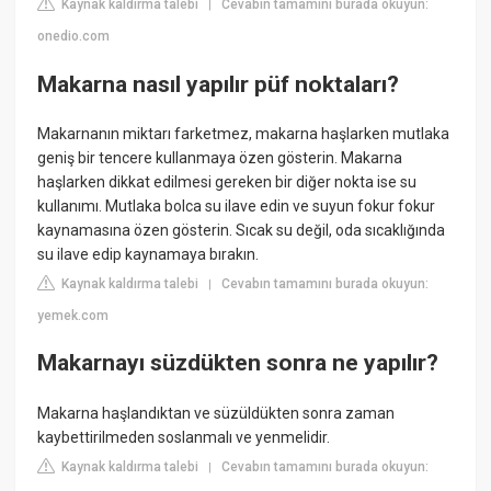
Kaynak kaldırma talebi
Cevabın tamamını burada okuyun:
|
onedio.com
Makarna nasıl yapılır püf noktaları?
Makarnanın miktarı farketmez, makarna haşlarken mutlaka
geniş bir tencere kullanmaya özen gösterin. Makarna
haşlarken dikkat edilmesi gereken bir diğer nokta ise su
kullanımı. Mutlaka bolca su ilave edin ve suyun fokur fokur
kaynamasına özen gösterin. Sıcak su değil, oda sıcaklığında
su ilave edip kaynamaya bırakın.
Kaynak kaldırma talebi
Cevabın tamamını burada okuyun:
|
yemek.com
Makarnayı süzdükten sonra ne yapılır?
Makarna haşlandıktan ve süzüldükten sonra zaman
kaybettirilmeden soslanmalı ve yenmelidir.
Kaynak kaldırma talebi
Cevabın tamamını burada okuyun:
|