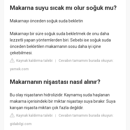
Makarna suyu sıcak mı olur soğuk mu?
Makarnayı önceden soğuk suda bekletin
Makarnayı bir süre soğuk suda bekletmek de onu daha
lezzetli yapan yöntemlerden biri. Sebebi ise soğuk suda
önceden bekletilen makarnanın sosu daha iyi içine
çekebilmesi.
Kaynak kaldırma talebi
Cevabın tamamını burada okuyun:
|
yemek.com
Makarnanın nişastası nasıl alınır?
Bu olay nişastanın hidrolizidir. Kaynamış suda haşlanan
makarna içerisindeki bir miktar nişastayı suya bırakır. Suya
karışan nişasta miktarı çok fazla değildir.
Kaynak kaldırma talebi
Cevabın tamamını burada okuyun:
|
gidabilgi.com