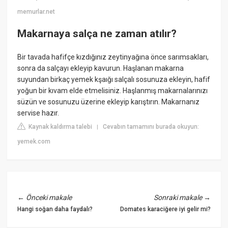
memurlar.net
Makarnaya salça ne zaman atılır?
Bir tavada hafifçe kızdığınız zeytinyağına önce sarımsakları,
sonra da salçayı ekleyip kavurun. Haşlanan makarna
suyundan birkaç yemek kşaığı salçalı sosunuza ekleyin, hafif
yoğun bir kıvam elde etmelisiniz. Haşlanmış makarnalarınızı
süzün ve sosunuzu üzerine ekleyip karıştırın. Makarnanız
servise hazır.
Kaynak kaldırma talebi
Cevabın tamamını burada okuyun:
|
yemek.com
←
Önceki makale
Sonraki makale
→
Hangi soğan daha faydalı?
Domates karaciğere iyi gelir mi?