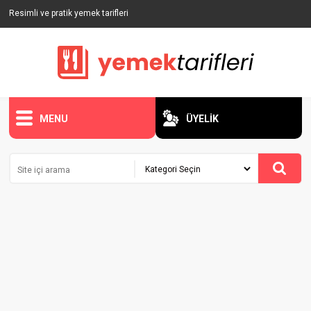
Resimli ve pratik yemek tarifleri
MENU
ÜYELİK