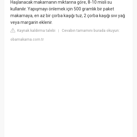
Haşlanacak makarnanın miktarına göre, 8-10 misli su
kullanılır. Yapışmayı önlemek için 500 gramlık bir paket
makarnaya, en az bir çorba kaşığı tuz, 2 çorba kaşığı sıvı yağ
veya margarin eklenir.
Kaynak kaldırma talebi
Cevabın tamamını burada okuyun:
|
obamakarna.com.tr