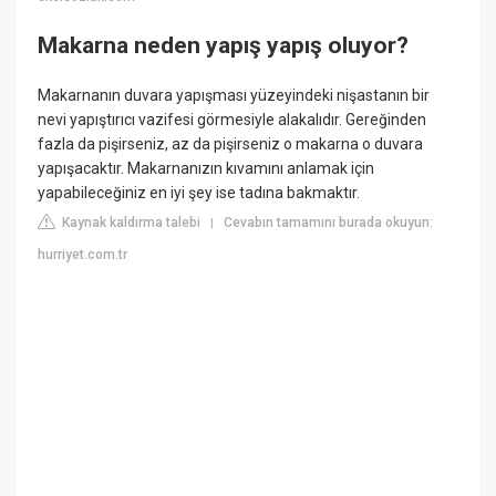
Makarna neden yapış yapış oluyor?
Makarnanın duvara yapışması yüzeyindeki nişastanın bir
nevi yapıştırıcı vazifesi görmesiyle alakalıdır. Gereğinden
fazla da pişirseniz, az da pişirseniz o makarna o duvara
yapışacaktır. Makarnanızın kıvamını anlamak için
yapabileceğiniz en iyi şey ise tadına bakmaktır.
Kaynak kaldırma talebi
Cevabın tamamını burada okuyun:
|
hurriyet.com.tr