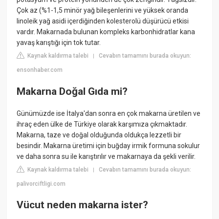
Çok az (%1-1,5 minör yağ bileşenlerini ve yüksek oranda
linoleik yağ asidi içerdiğinden kolesterolü düşürücü etkisi
vardır. Makarnada bulunan kompleks karbonhidratlar kana
yavaş karıştığı için tok tutar.
Kaynak kaldırma talebi
Cevabın tamamını burada okuyun:
|
ensonhaber.com
Makarna Doğal Gıda mi?
Günümüzde ise İtalya'dan sonra en çok makarna üretilen ve
ihraç eden ülke de Türkiye olarak karşımıza çıkmaktadır.
Makarna, taze ve doğal olduğunda oldukça lezzetli bir
besindir. Makarna üretimi için buğday irmik formuna sokulur
ve daha sonra su ile karıştırılır ve makarnaya da şekli verilir.
Kaynak kaldırma talebi
Cevabın tamamını burada okuyun:
|
palivorciftligi.com
Vücut neden makarna ister?