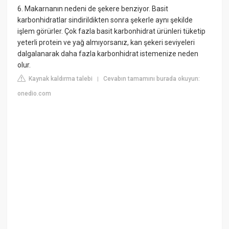
6. Makarnanın nedeni de şekere benziyor. Basit
karbonhidratlar sindirildikten sonra şekerle aynı şekilde
işlem görürler. Çok fazla basit karbonhidrat ürünleri tüketip
yeterli protein ve yağ almıyorsanız, kan şekeri seviyeleri
dalgalanarak daha fazla karbonhidrat istemenize neden
olur.
Kaynak kaldırma talebi
Cevabın tamamını burada okuyun:
|
onedio.com