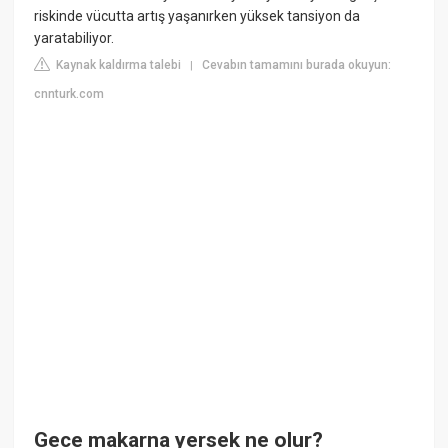
riskinde vücutta artış yaşanırken yüksek tansiyon da
yaratabiliyor.
Kaynak kaldırma talebi
Cevabın tamamını burada okuyun:
|
cnnturk.com
Gece makarna yersek ne olur?