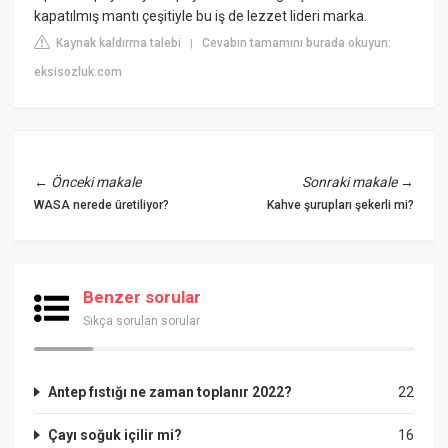
kapatılmış mantı çeşitiyle bu iş de lezzet lideri marka.
Kaynak kaldırma talebi
Cevabın tamamını burada okuyun:
|
eksisozluk.com
←
Önceki makale
Sonraki makale
→
WASA nerede üretiliyor?
Kahve şurupları şekerli mi?
Benzer sorular
Sıkça sorulan sorular
Antep fıstığı ne zaman toplanır 2022?
22
Çayı soğuk içilir mi?
16