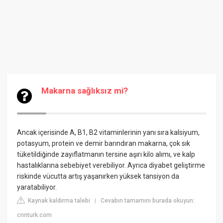
Makarna sağlıksız mi?
Ancak içerisinde A, B1, B2 vitaminlerinin yanı sıra kalsiyum,
potasyum, protein ve demir barındıran makarna, çok sık
tüketildiğinde zayıflatmanın tersine aşırı kilo alımı, ve kalp
hastalıklarına sebebiyet verebiliyor. Ayrıca diyabet geliştirme
riskinde vücutta artış yaşanırken yüksek tansiyon da
yaratabiliyor.
Kaynak kaldırma talebi
Cevabın tamamını burada okuyun:
|
cnnturk.com