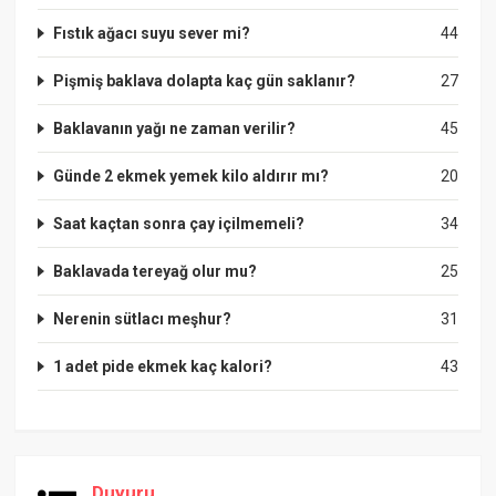
Fıstık ağacı suyu sever mi?
44
Pişmiş baklava dolapta kaç gün saklanır?
27
Baklavanın yağı ne zaman verilir?
45
Günde 2 ekmek yemek kilo aldırır mı?
20
Saat kaçtan sonra çay içilmemeli?
34
Baklavada tereyağ olur mu?
25
Nerenin sütlacı meşhur?
31
1 adet pide ekmek kaç kalori?
43
Duyuru