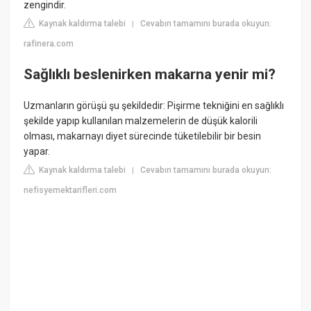
zengindir.
Kaynak kaldırma talebi
Cevabın tamamını burada okuyun:
|
rafinera.com
Sağlıklı beslenirken makarna yenir mi?
Uzmanların görüşü şu şekildedir: Pişirme tekniğini en sağlıklı
şekilde yapıp kullanılan malzemelerin de düşük kalorili
olması, makarnayı diyet sürecinde tüketilebilir bir besin
yapar.
Kaynak kaldırma talebi
Cevabın tamamını burada okuyun:
|
nefisyemektarifleri.com