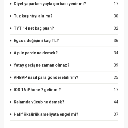
Diyet yaparken yayla çorbası yenir mi?
17
Tuz kaşıntıyı alır mı?
30
TYT 14 net kaç puan?
32
Egzoz değişimi kaç TL?
36
A pile perde ne demek?
34
Yatay geçiş ne zaman olmaz?
39
AHBAP nasıl para gönderebilirim?
25
IOS 16 iPhone 7 gelir mi?
17
Kelamda vücub ne demek?
44
Hafif öksürük ameliyata engel mi?
37