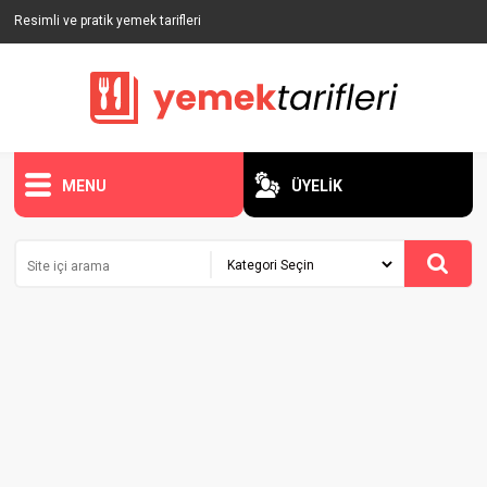
Resimli ve pratik yemek tarifleri
MENU
ÜYELİK