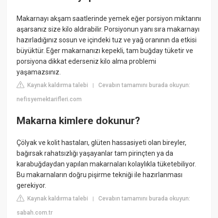
Makarnayı akşam saatlerinde yemek eğer porsiyon miktarını
aşarsanız size kilo aldırabilir. Porsiyonun yanı sıra makarnayı
hazırladığınız sosun ve içindeki tuz ve yağ oranının da etkisi
büyüktür. Eğer makarnanızı kepekli, tam buğday tüketir ve
porsiyona dikkat ederseniz kilo alma problemi
yaşamazsınız.
Kaynak kaldırma talebi
Cevabın tamamını burada okuyun:
|
nefisyemektarifleri.com
Makarna kimlere dokunur?
Çölyak ve kolit hastaları, glüten hassasiyeti olan bireyler,
bağırsak rahatsızlığı yaşayanlar tam pirinçten ya da
karabuğdaydan yapılan makarnaları kolaylıkla tüketebiliyor.
Bu makarnaların doğru pişirme tekniği ile hazırlanması
gerekiyor.
Kaynak kaldırma talebi
Cevabın tamamını burada okuyun:
|
sabah.com.tr