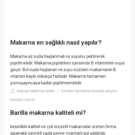
Makarna en sağlıklı nasıl yapılır?
Makarna az suda haşlanmalı ve suyunu çektirerek
pişirilmelidir. Makarna pişirilirken içerisinde B vitaminleri suya
geçer. Bol suda haşlanan ve suyu süzülen makarnanın B
vitamini kaybı oldukça fazladır. Makarna tamamen
yumuşayıncaya kadar pişirilmemelidir.
Kaynak kaldırma talebi
Cevabın tamamını burada okuyun:
|
hurriyet.com.tr
Barilla makarna kaliteli mi?
kesinlikle kaliteli ve çok lezzetli makarnalar üreten firma.
ıspanaklı-peynirli yada peynir-mantarlı gül şeklinde