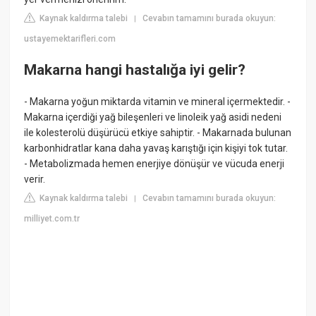
Kaynak kaldırma talebi
Cevabın tamamını burada okuyun:
|
ustayemektarifleri.com
Makarna hangi hastalığa iyi gelir?
- Makarna yoğun miktarda vitamin ve mineral içermektedir. -
Makarna içerdiği yağ bileşenleri ve linoleik yağ asidi nedeni
ile kolesterolü düşürücü etkiye sahiptir. - Makarnada bulunan
karbonhidratlar kana daha yavaş karıştığı için kişiyi tok tutar.
- Metabolizmada hemen enerjiye dönüşür ve vücuda enerji
verir.
Kaynak kaldırma talebi
Cevabın tamamını burada okuyun:
|
milliyet.com.tr