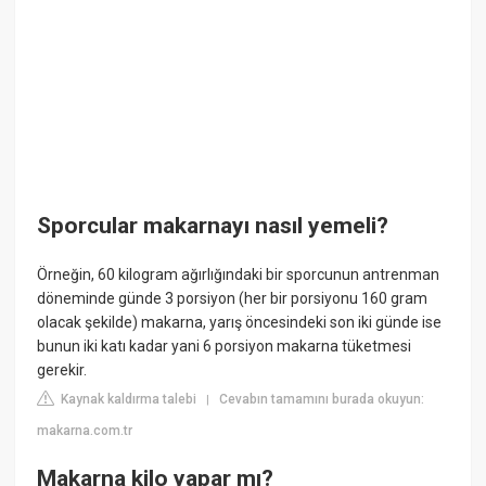
Sporcular makarnayı nasıl yemeli?
Örneğin, 60 kilogram ağırlığındaki bir sporcunun antrenman
döneminde günde 3 porsiyon (her bir porsiyonu 160 gram
olacak şekilde) makarna, yarış öncesindeki son iki günde ise
bunun iki katı kadar yani 6 porsiyon makarna tüketmesi
gerekir.
Kaynak kaldırma talebi
Cevabın tamamını burada okuyun:
|
makarna.com.tr
Makarna kilo yapar mı?