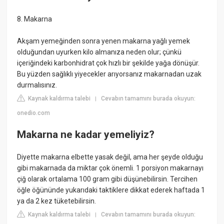
8. Makarna
Akşam yemeğinden sonra yenen makarna yağlı yemek
olduğundan uyurken kilo almanıza neden olur; çünkü
içeriğindeki karbonhidrat çok hızlı bir şekilde yağa dönüşür.
Bu yüzden sağlıklı yiyecekler arıyorsanız makarnadan uzak
durmalısınız.
Kaynak kaldırma talebi
Cevabın tamamını burada okuyun:
|
onedio.com
Makarna ne kadar yemeliyiz?
Diyette makarna elbette yasak değil, ama her şeyde olduğu
gibi makarnada da miktar çok önemli. 1 porsiyon makarnayı
çiğ olarak ortalama 100 gram gibi düşünebilirsin. Tercihen
öğle öğününde yukarıdaki taktiklere dikkat ederek haftada 1
ya da 2 kez tüketebilirsin.
Kaynak kaldırma talebi
Cevabın tamamını burada okuyun:
|