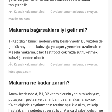
tanıştırabilir.
Kaynak kaldırma talebi
Cevabın tamamını burada okuyun:
|
mavikadin.com
Makarna bağırsaklara iyi gelir mi?
1- Kabızlığın birincil nedeni yanlış beslenmedir. Bu yüzden de
günlük hayatında kabızlığa yol açan yiyecekleri azaltmalısın.
Mesela makarna, pilav, fast food, çok fazla süt tüketmek
kabızlığa neden olabilir.
Kaynak kaldırma talebi
Cevabın tamamını burada okuyun:
|
letspepapp.com
Makarna ne kadar zararlı?
Ancak içerisinde A, B1, B2 vitaminlerinin yanı sıra kalsiyum,
potasyum, protein ve demir barındıran makarna, çok sık
tüketildiğinde zayıflatmanın tersine aşırı kilo alımı, ve kalp
hastalıklarına sebebiyet verebiliyor. Ayrıca diyabet geliştirme