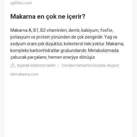
uplifers.com
Makarna en çok ne içerir?
Makarna A, B1, B2 vitaminleri, demir, kalsiyum, fosfor,
potasyum ve protein yönünden de çok zengindir. Yağ ve
sodyum oranı çok düşüktür, kolesterol riski yoktur. Makarna,
kompleks karbonhidratlar grubundandır. Metabolizmada
çabucak parçalanır, hemen enerjiye dönüşür.
Kaynak kaldırma talebi
Cevabın tamamını burada okuyun:
|
tatmakarna.com