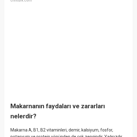
cnnturk.com
Makarnanın faydaları ve zararları
nelerdir?
Makarna A, B1, B2 vitaminleri, demir, kalsiyum, fosfor,
potasyum ve protein yönünden de çok zengindir. Yağsızdır.