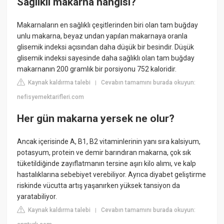
Sağlıklı makarna hangisi?
Makarnaların en sağlıklı çeşitlerinden biri olan tam buğday
unlu makarna, beyaz undan yapılan makarnaya oranla
glisemik indeksi açısından daha düşük bir besindir. Düşük
glisemik indeksi sayesinde daha sağlıklı olan tam buğday
makarnanın 200 gramlık bir porsiyonu 752 kaloridir.
Kaynak kaldırma talebi
Cevabın tamamını burada okuyun:
|
nefisyemektarifleri.com
Her gün makarna yersek ne olur?
Ancak içerisinde A, B1, B2 vitaminlerinin yanı sıra kalsiyum,
potasyum, protein ve demir barındıran makarna, çok sık
tüketildiğinde zayıflatmanın tersine aşırı kilo alımı, ve kalp
hastalıklarına sebebiyet verebiliyor. Ayrıca diyabet geliştirme
riskinde vücutta artış yaşanırken yüksek tansiyon da
yaratabiliyor.
Kaynak kaldırma talebi
Cevabın tamamını burada okuyun:
|