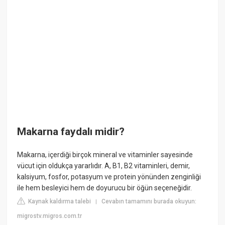
Makarna faydalı midir?
Makarna, içerdiği birçok mineral ve vitaminler sayesinde
vücut için oldukça yararlıdır. A, B1, B2 vitaminleri, demir,
kalsiyum, fosfor, potasyum ve protein yönünden zenginliği
ile hem besleyici hem de doyurucu bir öğün seçeneğidir.
Kaynak kaldırma talebi
Cevabın tamamını burada okuyun:
|
migrostv.migros.com.tr