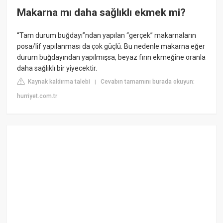
Makarna mı daha sağlıklı ekmek mi?
“Tam durum buğdayı”ndan yapılan “gerçek” makarnaların
posa/lif yapılanması da çok güçlü. Bu nedenle makarna eğer
durum buğdayından yapılmışsa, beyaz fırın ekmeğine oranla
daha sağlıklı bir yiyecektir.
Kaynak kaldırma talebi
Cevabın tamamını burada okuyun:
|
hurriyet.com.tr