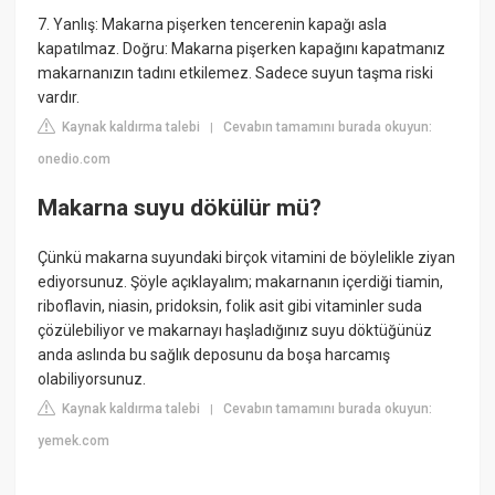
7. Yanlış: Makarna pişerken tencerenin kapağı asla
kapatılmaz. Doğru: Makarna pişerken kapağını kapatmanız
makarnanızın tadını etkilemez. Sadece suyun taşma riski
vardır.
Kaynak kaldırma talebi
Cevabın tamamını burada okuyun:
|
onedio.com
Makarna suyu dökülür mü?
Çünkü makarna suyundaki birçok vitamini de böylelikle ziyan
ediyorsunuz. Şöyle açıklayalım; makarnanın içerdiği tiamin,
riboflavin, niasin, pridoksin, folik asit gibi vitaminler suda
çözülebiliyor ve makarnayı haşladığınız suyu döktüğünüz
anda aslında bu sağlık deposunu da boşa harcamış
olabiliyorsunuz.
Kaynak kaldırma talebi
Cevabın tamamını burada okuyun:
|
yemek.com