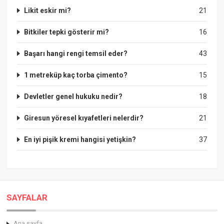
Likit eskir mi?
21
Bitkiler tepki gösterir mi?
16
Başarı hangi rengi temsil eder?
43
1 metreküp kaç torba çimento?
15
Devletler genel hukuku nedir?
18
Giresun yöresel kıyafetleri nelerdir?
21
En iyi pişik kremi hangisi yetişkin?
37
SAYFALAR
Ana sayfa