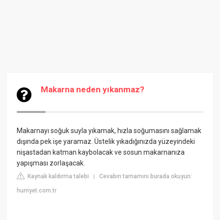
Makarna neden yıkanmaz?
Makarnayı soğuk suyla yıkamak, hızla soğumasını sağlamak
dışında pek işe yaramaz. Üstelik yıkadığınızda yüzeyindeki
nişastadan katman kaybolacak ve sosun makarnanıza
yapışması zorlaşacak.
Kaynak kaldırma talebi
Cevabın tamamını burada okuyun:
|
hurriyet.com.tr