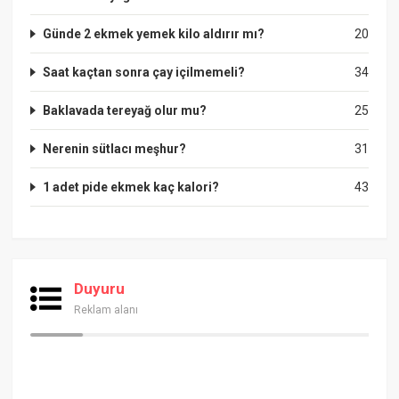
Günde 2 ekmek yemek kilo aldırır mı?
20
Saat kaçtan sonra çay içilmemeli?
34
Baklavada tereyağ olur mu?
25
Nerenin sütlacı meşhur?
31
1 adet pide ekmek kaç kalori?
43
Duyuru
Reklam alanı