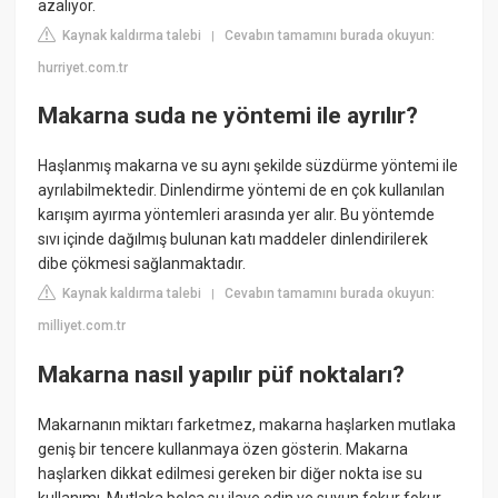
azalıyor.
Kaynak kaldırma talebi
Cevabın tamamını burada okuyun:
|
hurriyet.com.tr
Makarna suda ne yöntemi ile ayrılır?
Haşlanmış makarna ve su aynı şekilde süzdürme yöntemi ile
ayrılabilmektedir. Dinlendirme yöntemi de en çok kullanılan
karışım ayırma yöntemleri arasında yer alır. Bu yöntemde
sıvı içinde dağılmış bulunan katı maddeler dinlendirilerek
dibe çökmesi sağlanmaktadır.
Kaynak kaldırma talebi
Cevabın tamamını burada okuyun:
|
milliyet.com.tr
Makarna nasıl yapılır püf noktaları?
Makarnanın miktarı farketmez, makarna haşlarken mutlaka
geniş bir tencere kullanmaya özen gösterin. Makarna
haşlarken dikkat edilmesi gereken bir diğer nokta ise su