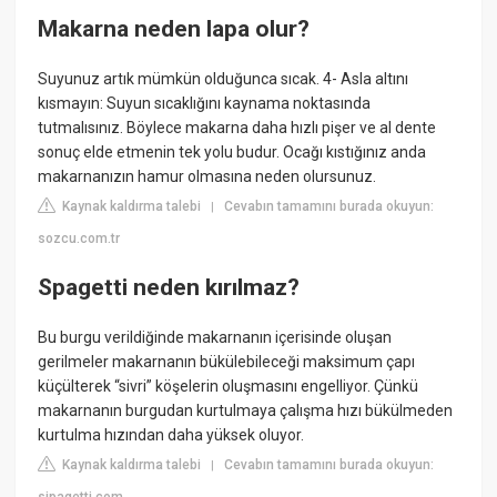
Makarna neden lapa olur?
Suyunuz artık mümkün olduğunca sıcak. 4- Asla altını
kısmayın: Suyun sıcaklığını kaynama noktasında
tutmalısınız. Böylece makarna daha hızlı pişer ve al dente
sonuç elde etmenin tek yolu budur. Ocağı kıstığınız anda
makarnanızın hamur olmasına neden olursunuz.
Kaynak kaldırma talebi
Cevabın tamamını burada okuyun:
|
sozcu.com.tr
Spagetti neden kırılmaz?
Bu burgu verildiğinde makarnanın içerisinde oluşan
gerilmeler makarnanın bükülebileceği maksimum çapı
küçülterek “sivri” köşelerin oluşmasını engelliyor. Çünkü
makarnanın burgudan kurtulmaya çalışma hızı bükülmeden
kurtulma hızından daha yüksek oluyor.
Kaynak kaldırma talebi
Cevabın tamamını burada okuyun:
|