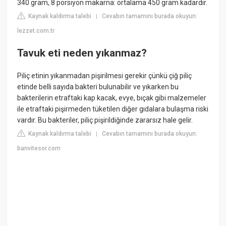
340 gram, 8 porsiyon makarna: ortalama 450 gram kadardır.
Kaynak kaldırma talebi
Cevabın tamamını burada okuyun:
|
lezzet.com.tr
Tavuk eti neden yıkanmaz?
Piliç etinin yıkanmadan pişirilmesi gerekir çünkü çiğ piliç
etinde belli sayıda bakteri bulunabilir ve yıkarken bu
bakterilerin etraftaki kap kacak, evye, bıçak gibi malzemeler
ile etraftaki pişirmeden tüketilen diğer gıdalara bulaşma riski
vardır. Bu bakteriler, piliç pişirildiğinde zararsız hale gelir.
Kaynak kaldırma talebi
Cevabın tamamını burada okuyun:
|
banvitesor.com