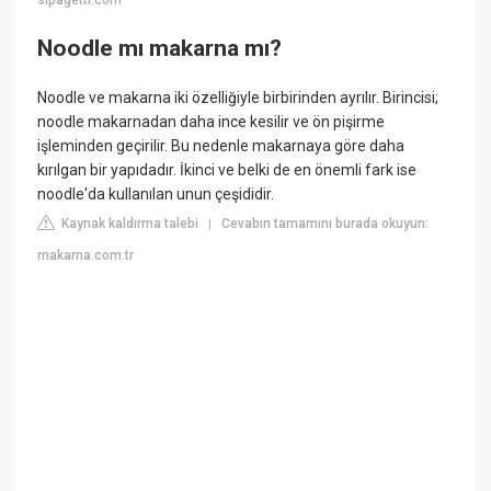
sipagetti.com
Noodle mı makarna mı?
Noodle ve makarna iki özelliğiyle birbirinden ayrılır. Birincisi;
noodle makarnadan daha ince kesilir ve ön pişirme
işleminden geçirilir. Bu nedenle makarnaya göre daha
kırılgan bir yapıdadır. İkinci ve belki de en önemli fark ise
noodle'da kullanılan unun çeşididir.
Kaynak kaldırma talebi
Cevabın tamamını burada okuyun:
|
makarna.com.tr