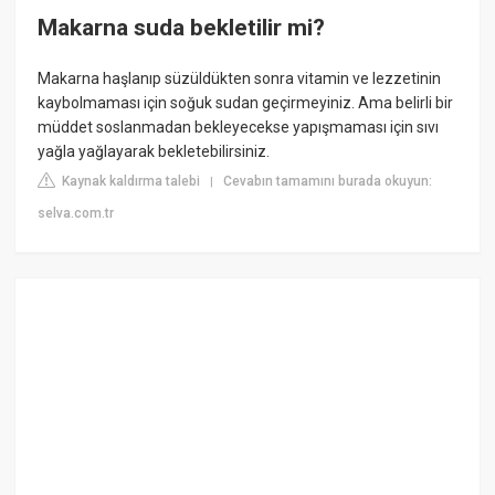
Makarna suda bekletilir mi?
Makarna haşlanıp süzüldükten sonra vitamin ve lezzetinin
kaybolmaması için soğuk sudan geçirmeyiniz. Ama belirli bir
müddet soslanmadan bekleyecekse yapışmaması için sıvı
yağla yağlayarak bekletebilirsiniz.
Kaynak kaldırma talebi
Cevabın tamamını burada okuyun:
|
selva.com.tr