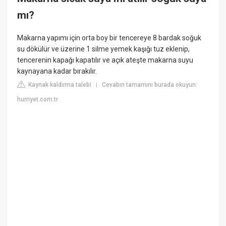
mı?
Makarna yapımı için orta boy bir tencereye 8 bardak soğuk
su dökülür ve üzerine 1 silme yemek kaşığı tuz eklenip,
tencerenin kapağı kapatılır ve açık ateşte makarna suyu
kaynayana kadar bırakılır.
Kaynak kaldırma talebi
Cevabın tamamını burada okuyun:
|
hurriyet.com.tr