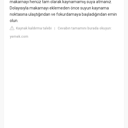
makarnayı henüz tam olarak kaynamamış suya atmanız.
Dolayısıyla makarnayı eklemeden önce suyun kaynama
noktasına ulaştığından ve fokurdamaya başladığından emin
olun.
Kaynak kaldırma talebi
Cevabın tamamını burada okuyun:
|
yemek.com