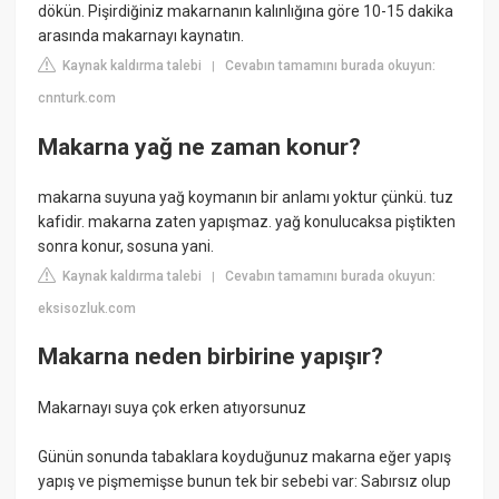
dökün. Pişirdiğiniz makarnanın kalınlığına göre 10-15 dakika
arasında makarnayı kaynatın.
Kaynak kaldırma talebi
Cevabın tamamını burada okuyun:
|
cnnturk.com
Makarna yağ ne zaman konur?
makarna suyuna yağ koymanın bir anlamı yoktur çünkü. tuz
kafidir. makarna zaten yapışmaz. yağ konulucaksa piştikten
sonra konur, sosuna yani.
Kaynak kaldırma talebi
Cevabın tamamını burada okuyun:
|
eksisozluk.com
Makarna neden birbirine yapışır?
Makarnayı suya çok erken atıyorsunuz
Günün sonunda tabaklara koyduğunuz makarna eğer yapış
yapış ve pişmemişse bunun tek bir sebebi var: Sabırsız olup