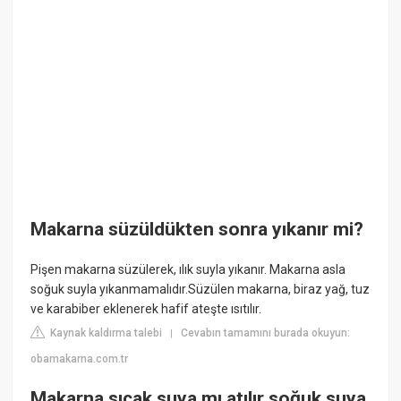
Makarna süzüldükten sonra yıkanır mi?
Pişen makarna süzülerek, ılık suyla yıkanır. Makarna asla
soğuk suyla yıkanmamalıdır.Süzülen makarna, biraz yağ, tuz
ve karabiber eklenerek hafif ateşte ısıtılır.
Kaynak kaldırma talebi
Cevabın tamamını burada okuyun:
|
obamakarna.com.tr
Makarna sıcak suya mı atılır soğuk suya