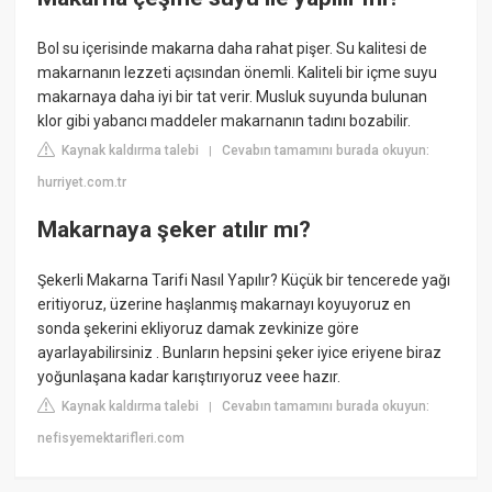
Bol su içerisinde makarna daha rahat pişer. Su kalitesi de
makarnanın lezzeti açısından önemli. Kaliteli bir içme suyu
makarnaya daha iyi bir tat verir. Musluk suyunda bulunan
klor gibi yabancı maddeler makarnanın tadını bozabilir.
Kaynak kaldırma talebi
Cevabın tamamını burada okuyun:
|
hurriyet.com.tr
Makarnaya şeker atılır mı?
Şekerli Makarna Tarifi Nasıl Yapılır? Küçük bir tencerede yağı
eritiyoruz, üzerine haşlanmış makarnayı koyuyoruz en
sonda şekerini ekliyoruz damak zevkinize göre
ayarlayabilirsiniz . Bunların hepsini şeker iyice eriyene biraz
yoğunlaşana kadar karıştırıyoruz veee hazır.
Kaynak kaldırma talebi
Cevabın tamamını burada okuyun:
|
nefisyemektarifleri.com