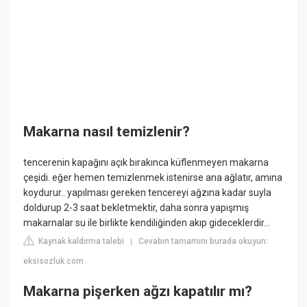
Makarna nasıl temizlenir?
tencerenin kapağını açık bırakınca küflenmeyen makarna
çeşidi. eğer hemen temizlenmek istenirse ana ağlatır, amına
koydurur.. yapılması gereken tencereyi ağzına kadar suyla
doldurup 2-3 saat bekletmektir, daha sonra yapışmış
makarnalar su ile birlikte kendiliğinden akıp gideceklerdir...
Kaynak kaldırma talebi
Cevabın tamamını burada okuyun:
|
eksisozluk.com
Makarna pişerken ağzı kapatılır mı?