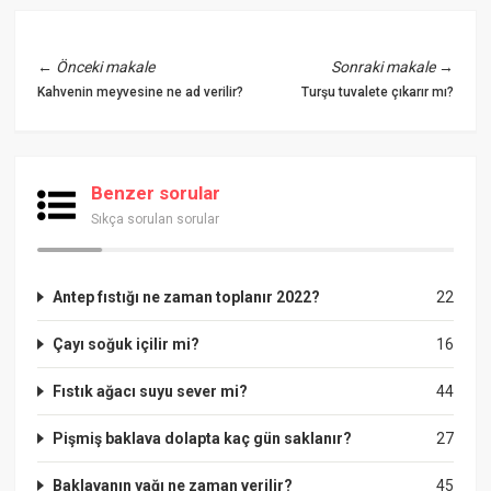
←
Önceki makale
Sonraki makale
→
Kahvenin meyvesine ne ad verilir?
Turşu tuvalete çıkarır mı?
Benzer sorular
Sıkça sorulan sorular
Antep fıstığı ne zaman toplanır 2022?
22
Çayı soğuk içilir mi?
16
Fıstık ağacı suyu sever mi?
44
Pişmiş baklava dolapta kaç gün saklanır?
27
Baklavanın yağı ne zaman verilir?
45