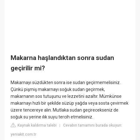
Makarna haşlandıktan sonra sudan
geçirilir mi?
Makarnayı süzdükten sonra ise sudan geçirmemelisiniz.
Çünkü pişmiş makarnayı soğuk sudan geçirmek,
makarnanın sos tutuşunu ve lezzetini azaltır. Mümkünse
makarnayı hızlı bir şekilde süzüp yağda veya sosta çevirmek
üzere tencereye alın. Mutlaka sudan geçirecekseniz de
soğuk su yerine ılık suyu tercih etmelisiniz.
Kaynak kaldırma talebi
Cevabın tamamını burada okuyun:
|
yeniakit.com.tr