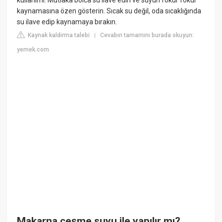
kullanımı. Mutlaka bolca su ilave edin ve suyun fokur fokur
kaynamasına özen gösterin. Sıcak su değil, oda sıcaklığında
su ilave edip kaynamaya bırakın.
Kaynak kaldırma talebi
Cevabın tamamını burada okuyun:
|
yemek.com
Makarna çeşme suyu ile yapılır mı?