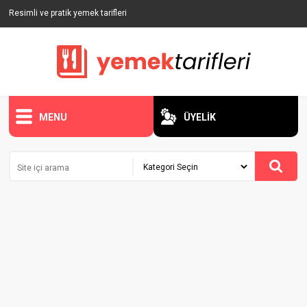
Resimli ve pratik yemek tarifleri
MENU
ÜYELİK