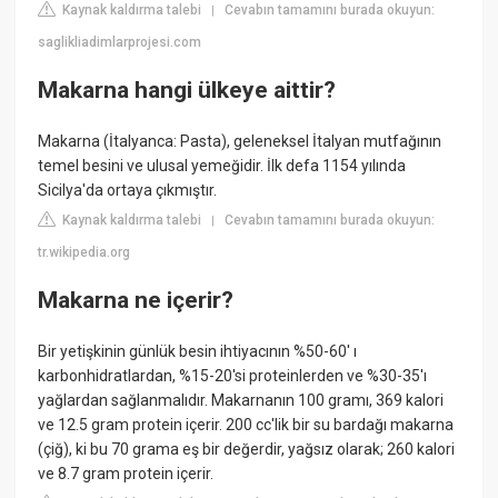
Kaynak kaldırma talebi
Cevabın tamamını burada okuyun:
|
saglikliadimlarprojesi.com
Makarna hangi ülkeye aittir?
Makarna (İtalyanca: Pasta), geleneksel İtalyan mutfağının
temel besini ve ulusal yemeğidir. İlk defa 1154 yılında
Sicilya'da ortaya çıkmıştır.
Kaynak kaldırma talebi
Cevabın tamamını burada okuyun:
|
tr.wikipedia.org
Makarna ne içerir?
Bir yetişkinin günlük besin ihtiyacının %50-60' ı
karbonhidratlardan, %15-20'si proteinlerden ve %30-35'ı
yağlardan sağlanmalıdır. Makarnanın 100 gramı, 369 kalori
ve 12.5 gram protein içerir. 200 cc'lik bir su bardağı makarna
(çiğ), ki bu 70 grama eş bir değerdir, yağsız olarak; 260 kalori
ve 8.7 gram protein içerir.