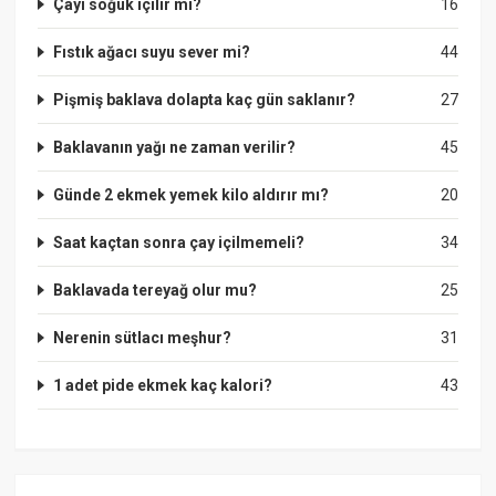
Çayı soğuk içilir mi?
16
Fıstık ağacı suyu sever mi?
44
Pişmiş baklava dolapta kaç gün saklanır?
27
Baklavanın yağı ne zaman verilir?
45
Günde 2 ekmek yemek kilo aldırır mı?
20
Saat kaçtan sonra çay içilmemeli?
34
Baklavada tereyağ olur mu?
25
Nerenin sütlacı meşhur?
31
1 adet pide ekmek kaç kalori?
43