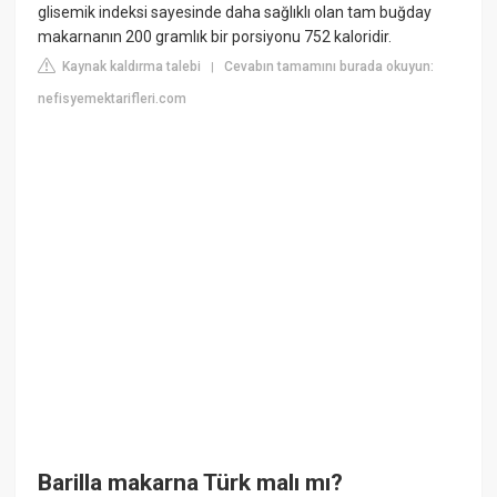
glisemik indeksi sayesinde daha sağlıklı olan tam buğday
makarnanın 200 gramlık bir porsiyonu 752 kaloridir.
Kaynak kaldırma talebi
Cevabın tamamını burada okuyun:
|
nefisyemektarifleri.com
Barilla makarna Türk malı mı?