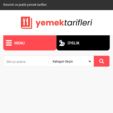
Resimli ve pratik yemek tarifleri
MENU
ÜYELİK