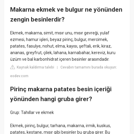
Makarna ekmek ve bulgur ne yönünden
zengin besinlerdir?
Ekmek, makarna, simit, mısır unu, mısır gevreği, yulaf
ezmesi, hamur işleri, beyaz pirinç, bulgur, mercimek,
patates, fasulye, nohut, elma, kayısı, şeftali, erik, kiraz,
ananas, greyfrut, çilek, lahana, karnabahar, kereviz, kuru
üzüm ve bal karbonhidrat içeren besinler arasındadır.
Kaynak kaldırma talebi
Cevabın tamamını burada okuyun:
|
eodev.com
Pirinç makarna patates besin içeriği
yönünden hangi gruba girer?
Grup: Tahıllar ve ekmek
Ekmek, pirinç, bulgur, tarhana, makarna, irmik, kuskus,
patates, kestane, mısır gibi besinler bu gruba girer. Bu