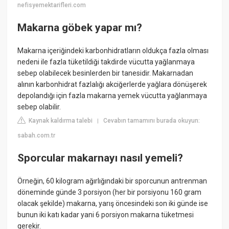
nefisyemektarifleri.com
Makarna göbek yapar mı?
Makarna içeriğindeki karbonhidratların oldukça fazla olması
nedeni ile fazla tüketildiği takdirde vücutta yağlanmaya
sebep olabilecek besinlerden bir tanesidir. Makarnadan
alının karbonhidrat fazlalığı akciğerlerde yağlara dönüşerek
depolandığı için fazla makarna yemek vücutta yağlanmaya
sebep olabilir.
Kaynak kaldırma talebi
Cevabın tamamını burada okuyun:
|
sabah.com.tr
Sporcular makarnayı nasıl yemeli?
Örneğin, 60 kilogram ağırlığındaki bir sporcunun antrenman
döneminde günde 3 porsiyon (her bir porsiyonu 160 gram
olacak şekilde) makarna, yarış öncesindeki son iki günde ise
bunun iki katı kadar yani 6 porsiyon makarna tüketmesi
gerekir.