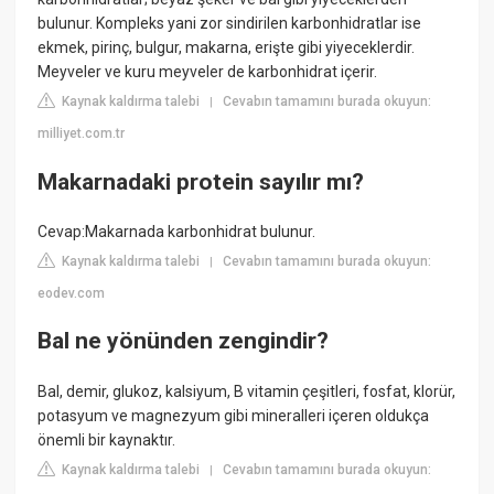
bulunur. Kompleks yani zor sindirilen karbonhidratlar ise
ekmek, pirinç, bulgur, makarna, erişte gibi yiyeceklerdir.
Meyveler ve kuru meyveler de karbonhidrat içerir.
Kaynak kaldırma talebi
Cevabın tamamını burada okuyun:
|
milliyet.com.tr
Makarnadaki protein sayılır mı?
Cevap:Makarnada karbonhidrat bulunur.
Kaynak kaldırma talebi
Cevabın tamamını burada okuyun:
|
eodev.com
Bal ne yönünden zengindir?
Bal, demir, glukoz, kalsiyum, B vitamin çeşitleri, fosfat, klorür,
potasyum ve magnezyum gibi mineralleri içeren oldukça
önemli bir kaynaktır.
Kaynak kaldırma talebi
Cevabın tamamını burada okuyun:
|