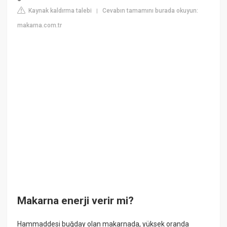
Kaynak kaldırma talebi
Cevabın tamamını burada okuyun:
|
makarna.com.tr
Makarna enerji verir mi?
Hammaddesi buğday olan makarnada, yüksek oranda