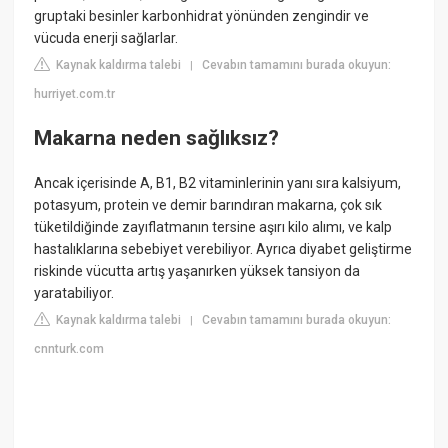
gruptaki besinler karbonhidrat yönünden zengindir ve
vücuda enerji sağlarlar.
Kaynak kaldırma talebi
Cevabın tamamını burada okuyun:
|
hurriyet.com.tr
Makarna neden sağlıksız?
Ancak içerisinde A, B1, B2 vitaminlerinin yanı sıra kalsiyum,
potasyum, protein ve demir barındıran makarna, çok sık
tüketildiğinde zayıflatmanın tersine aşırı kilo alımı, ve kalp
hastalıklarına sebebiyet verebiliyor. Ayrıca diyabet geliştirme
riskinde vücutta artış yaşanırken yüksek tansiyon da
yaratabiliyor.
Kaynak kaldırma talebi
Cevabın tamamını burada okuyun:
|
cnnturk.com