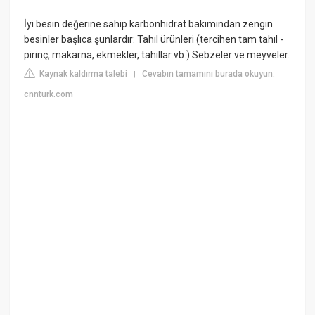
İyi besin değerine sahip karbonhidrat bakımından zengin
besinler başlıca şunlardır: Tahıl ürünleri (tercihen tam tahıl -
pirinç, makarna, ekmekler, tahıllar vb.) Sebzeler ve meyveler.
Kaynak kaldırma talebi
Cevabın tamamını burada okuyun:
|
cnnturk.com