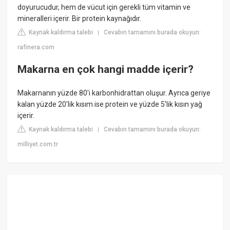
doyurucudur, hem de vücut için gerekli tüm vitamin ve
mineralleri içerir. Bir protein kaynağıdır.
Kaynak kaldırma talebi
Cevabın tamamını burada okuyun:
|
rafinera.com
Makarna en çok hangi madde içerir?
Makarnanın yüzde 80'i karbonhidrattan oluşur. Ayrıca geriye
kalan yüzde 20'lik kısım ise protein ve yüzde 5'lik kısın yağ
içerir.
Kaynak kaldırma talebi
Cevabın tamamını burada okuyun:
|
milliyet.com.tr