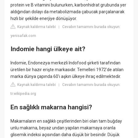
protein ve B vitamini bulunurken, karbonhidrat grubunda yer
aldığından dolayı da metabolizmada çabucak parçalanarak
hızlı bir şekilde enerjiye dönüşüyor.
Kaynak kaldırma talebi
Cevabın tamamını burada okuyun:
|
yenisafak.com
Indomie hangi ülkeye ait?
Indomie, Endonezya merkezli Indofood şirketi tarafından
üretilen bir hazır erişte markasıdır. Temelleri 1972'de atılan
marka dünya çapında 60'ı aşkın ülkeye ihraç edilmektedir.
Kaynak kaldırma talebi
Cevabın tamamını burada okuyun:
|
tr.wikipedia.org
En sağlıklı makarna hangisi?
Makarnaların en sağlıklı çeşitlerinden biri olan tam buğday
unlu makarna, beyaz undan yapılan makarnaya oranla
glisemik indeksi açısından daha düşük bir besindir. Düşük