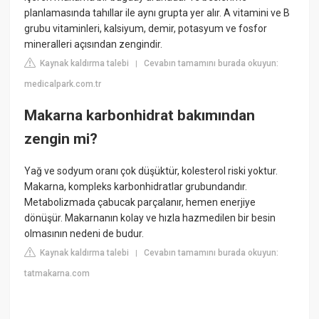
planlamasında tahıllar ile aynı grupta yer alır. A vitamini ve B
grubu vitaminleri, kalsiyum, demir, potasyum ve fosfor
mineralleri açısından zengindir.
Kaynak kaldırma talebi
Cevabın tamamını burada okuyun:
|
medicalpark.com.tr
Makarna karbonhidrat bakımından
zengin mi?
Yağ ve sodyum oranı çok düşüktür, kolesterol riski yoktur.
Makarna, kompleks karbonhidratlar grubundandır.
Metabolizmada çabucak parçalanır, hemen enerjiye
dönüşür. Makarnanın kolay ve hızla hazmedilen bir besin
olmasının nedeni de budur.
Kaynak kaldırma talebi
Cevabın tamamını burada okuyun:
|
tatmakarna.com