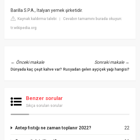
Barilla S.P.A., İtalyan yemek şirketidir.
Kaynak kaldırma talebi
Cevabın tamamını burada okuyun:
|
tr.wikipedia.org
←
Önceki makale
Sonraki makale
→
Dünyada kaç çeşit kahve var?
Rusyadan gelen ayçiçek yağı hangisi?
Benzer sorular
Sıkça sorulan sorular
Antep fıstığı ne zaman toplanır 2022?
22