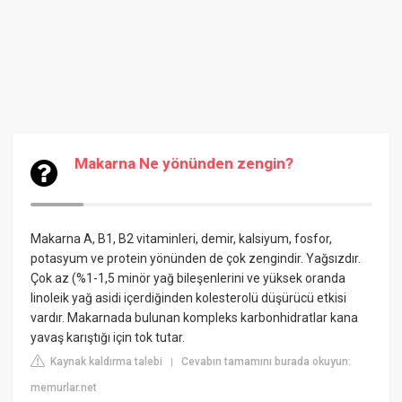
Makarna Ne yönünden zengin?
Makarna A, B1, B2 vitaminleri, demir, kalsiyum, fosfor,
potasyum ve protein yönünden de çok zengindir. Yağsızdır.
Çok az (%1-1,5 minör yağ bileşenlerini ve yüksek oranda
linoleik yağ asidi içerdiğinden kolesterolü düşürücü etkisi
vardır. Makarnada bulunan kompleks karbonhidratlar kana
yavaş karıştığı için tok tutar.
Kaynak kaldırma talebi
Cevabın tamamını burada okuyun:
|
memurlar.net