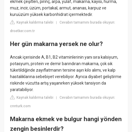
ekmek çeşitleri, pirinç, arpa, yulaf, makarna, kayısı, hurma,
muz, incir, üzüm, portakal, armut, ananas, karpuz ve
kuruüzüm yüksek karbonhidrat içermektedir.
Kaynak kaldırma talebi
Cevabın tamamını burada okuyun:
|
droetker.com.tr
Her gün makarna yersek ne olur?
Ancak içerisinde A, B1, B2 vitaminlerinin yanı sıra kalsiyum,
potasyum, protein ve demir barındıran makarna, çok sık
tüketildiğinde zayıflatmanın tersine aşırı kilo alımı, ve kalp
hastalıklarına sebebiyet verebiliyor. Ayrıca diyabet geliştirme
riskinde vücutta artış yaşanırken yüksek tansiyon da
yaratabiliyor.
Kaynak kaldırma talebi
Cevabın tamamını burada okuyun:
|
cnnturk.com
Makarna ekmek ve bulgur hangi yönden
zengin besinlerdir?