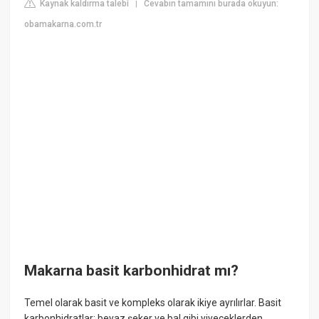
Kaynak kaldırma talebi
Cevabın tamamını burada okuyun:
|
obamakarna.com.tr
Makarna basit karbonhidrat mı?
Temel olarak basit ve kompleks olarak ikiye ayrılırlar. Basit
karbonhidratlar; beyaz şeker ve bal gibi yiyeceklerden