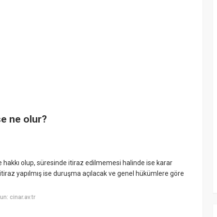
se ne olur?
hakkı olup, süresinde itiraz edilmemesi halinde ise karar
 itiraz yapılmış ise duruşma açılacak ve genel hükümlere göre
: cinar.av.tr