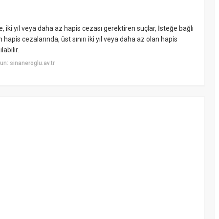
ki yıl veya daha az hapis cezası gerektiren suçlar, İsteğe bağlı
hapis cezalarında, üst sınırı iki yıl veya daha az olan hapis
abilir.
n: sinaneroglu.av.tr