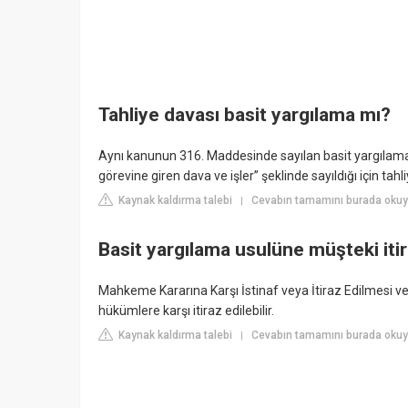
Tahliye davası basit yargılama mı?
Aynı kanunun 316. Maddesinde sayılan basit yargılam
görevine giren dava ve işler” şeklinde sayıldığı için tah
Kaynak kaldırma talebi
Cevabın tamamını burada okuyu
|
Basit yargılama usulüne müşteki itir
Mahkeme Kararına Karşı İstinaf veya İtiraz Edilmesi v
hükümlere karşı itiraz edilebilir.
Kaynak kaldırma talebi
Cevabın tamamını burada okuy
|