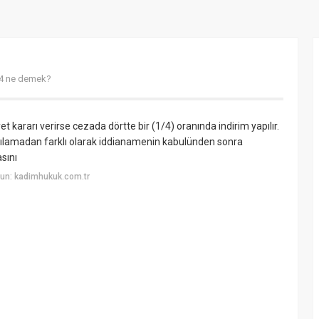
4 ne demek?
rarı verirse cezada dörtte bir (1/4) oranında indirim yapılır.
ılamadan farklı olarak iddianamenin kabulünden sonra
sını
un: kadimhukuk.com.tr