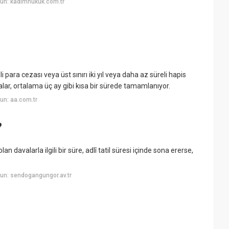
un: kadimhukuk.com.tr
ara cezası veya üst sınırı iki yıl veya daha az süreli hapis
alar, ortalama üç ay gibi kısa bir sürede tamamlanıyor.
un: aa.com.tr
?
 davalarla ilgili bir süre, adlî tatil süresi içinde sona ererse,
un: sendogangungor.av.tr