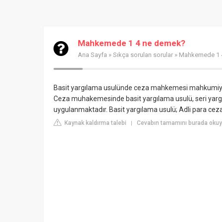
Mahkemede 1 4 ne demek?
Ana Sayfa
»
Sıkça sorulan sorular
» Mahkemede 1 
Basit yargılama usulünde ceza mahkemesi mahkumiyet ka
Ceza muhakemesinde basit yargılama usulü, seri yarg
uygulanmaktadır. Basit yargılama usulü; Adli para ceza
Kaynak kaldırma talebi
Cevabın tamamını burada okuy
|