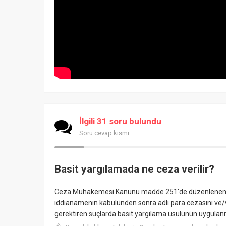
İlgili 31 soru bulundu
Soru cevap kısmı
Basit yargılamada ne ceza verilir?
Ceza Muhakemesi Kanunu madde 251'de düzenlenen B
iddianamenin kabulünden sonra adli para cezasını ve/vey
gerektiren suçlarda basit yargılama usulünün uygulanma