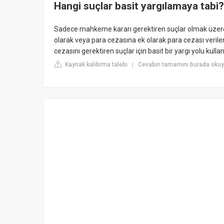
Hangi suçlar basit yargılamaya tabi?
Sadece mahkeme kararı gerektiren suçlar olmak üzere, i
olarak veya para cezasına ek olarak para cezası verilen 
cezasını gerektiren suçlar için basit bir yargı yolu kullanıl
Kaynak kaldırma talebi
Cevabın tamamını burada okuyu
|