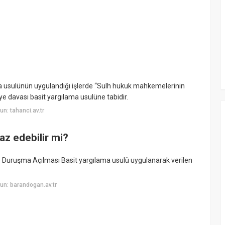
a usulünün uygulandığı işlerde “Sulh hukuk mahkemelerinin
liye davası basit yargılama usulüne tabidir.
n: tahanci.av.tr
az edebilir mi?
e Duruşma Açılması Basit yargılama usulü uygulanarak verilen
un: barandogan.av.tr