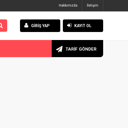
Hakkımızda
İletişim
GİRİŞ YAP
KAYIT OL
TARİF GÖNDER