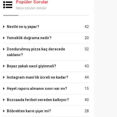
Popüler Sorular
Sıkça sorulan sorular
Nestlé ne iş yapar?
42
Yemeklik doğrama nedir?
20
Dondurulmuş pizza kaç derecede
32
saklanır?
Beyaz yakalı nasıl giyinmeli?
43
Instagram mavi tik ücreti ne kadar?
44
Heyet raporu almanın sınırı var mı?
15
Bozcaada feribot nereden kalkıyor?
40
Böbrekten karın şişer mi?
28