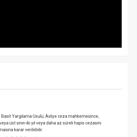
asit Yargılama Usulü; Asliye ceza mahkemesince,
a üst sınırı iki yıl veya daha az süreli hapis cezasını
sına karar verilebilir.