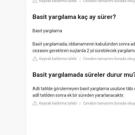
Kaynak kaldırma talebi
Cevabın tamamını burada okuy
|
Basit yargılama kaç ay sürer?
Basit yargılama
Basit yargılamada, iddianamenin kabulünden sonra adli p
cezasını gerektiren suçlarda 2 yıl sürebilecek yargılam
Kaynak kaldırma talebi
Cevabın tamamını burada okuy
|
Basit yargılamada süreler durur mu
Adli tatilde görülemeyen basit yargılama usulüne tâbi olan
adlî tatilden sonra ek bir süreden yararlanacaktır.
Kaynak kaldırma talebi
Cevabın tamamını burada okuy
|