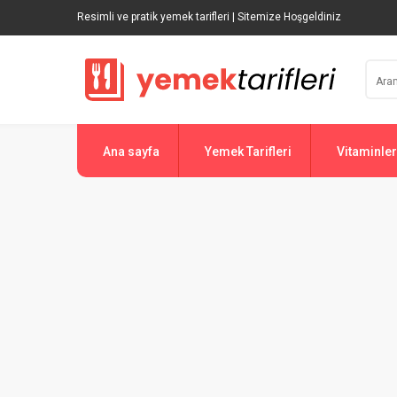
Resimli ve pratik yemek tarifleri | Sitemize Hoşgeldiniz
Ana sayfa
Yemek Tarifleri
Vitaminler