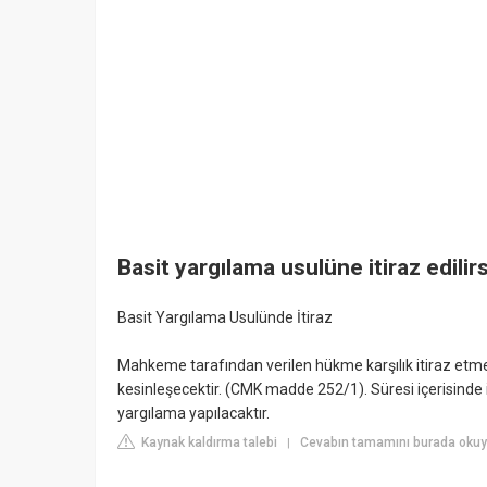
Basit yargılama usulüne itiraz edilir
Basit Yargılama Usulünde İtiraz
Mahkeme tarafından verilen hükme karşılık itiraz etme 
kesinleşecektir. (CMK madde 252/1). Süresi içerisinde
yargılama yapılacaktır.
Kaynak kaldırma talebi
Cevabın tamamını burada okuyun
|