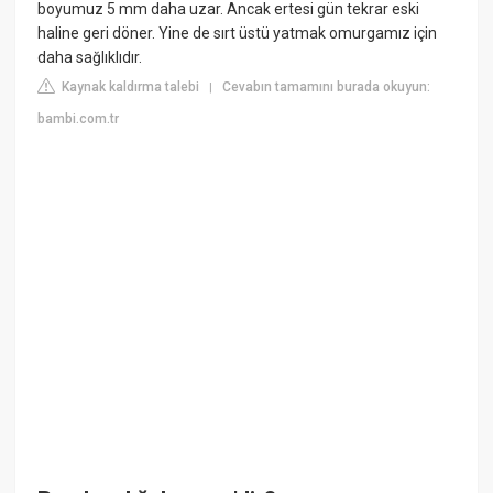
boyumuz 5 mm daha uzar. Ancak ertesi gün tekrar eski
haline geri döner. Yine de sırt üstü yatmak omurgamız için
daha sağlıklıdır.
Kaynak kaldırma talebi
Cevabın tamamını burada okuyun:
|
bambi.com.tr