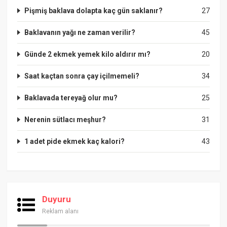
Pişmiş baklava dolapta kaç gün saklanır?
27
Baklavanın yağı ne zaman verilir?
45
Günde 2 ekmek yemek kilo aldırır mı?
20
Saat kaçtan sonra çay içilmemeli?
34
Baklavada tereyağ olur mu?
25
Nerenin sütlacı meşhur?
31
1 adet pide ekmek kaç kalori?
43
Duyuru
Reklam alanı