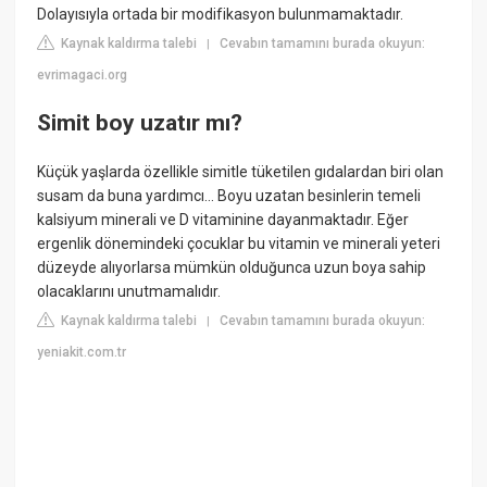
Dolayısıyla ortada bir modifikasyon bulunmamaktadır.
Kaynak kaldırma talebi
Cevabın tamamını burada okuyun:
|
evrimagaci.org
Simit boy uzatır mı?
Küçük yaşlarda özellikle simitle tüketilen gıdalardan biri olan
susam da buna yardımcı… Boyu uzatan besinlerin temeli
kalsiyum minerali ve D vitaminine dayanmaktadır. Eğer
ergenlik dönemindeki çocuklar bu vitamin ve minerali yeteri
düzeyde alıyorlarsa mümkün olduğunca uzun boya sahip
olacaklarını unutmamalıdır.
Kaynak kaldırma talebi
Cevabın tamamını burada okuyun:
|
yeniakit.com.tr