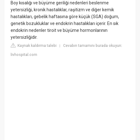
Boy kısalığı ve büyüme geriliği nedenleri beslenme
yetersizliği, kronik hastalıklar, raşitizm ve diğer kemik
hastalıkları, gebelik haftasına göre küçük (SGA) doğum,
genetik bozukluklar ve endokrin hastalıkları içerir. En sık
endokrin nedenler tiroit ve büyüme hormonlarının
yetersizliğidir.
Kaynak kaldırma talebi
Cevabın tamamını burada okuyun:
|
livhospital.com