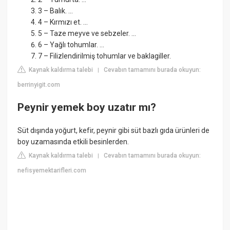
3 – Balık. ...
4 – Kırmızı et. ...
5 – Taze meyve ve sebzeler. ...
6 – Yağlı tohumlar. ...
7 – Filizlendirilmiş tohumlar ve baklagiller.
Kaynak kaldırma talebi
Cevabın tamamını burada okuyun:
|
berrinyigit.com
Peynir yemek boy uzatır mı?
Süt dışında yoğurt, kefir, peynir gibi süt bazlı gıda ürünleri de
boy uzamasında etkili besinlerden.
Kaynak kaldırma talebi
Cevabın tamamını burada okuyun:
|
nefisyemektarifleri.com