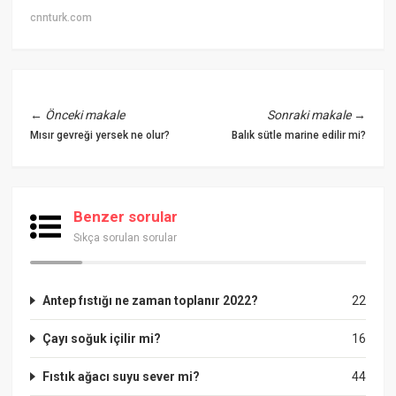
cnnturk.com
←
Önceki makale
Sonraki makale
→
Mısır gevreği yersek ne olur?
Balık sütle marine edilir mi?
Benzer sorular
Sıkça sorulan sorular
Antep fıstığı ne zaman toplanır 2022?
22
Çayı soğuk içilir mi?
16
Fıstık ağacı suyu sever mi?
44