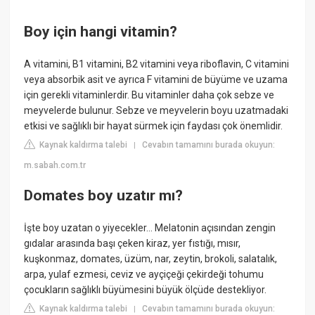
Boy için hangi vitamin?
A vitamini, B1 vitamini, B2 vitamini veya riboflavin, C vitamini
veya absorbik asit ve ayrıca F vitamini de büyüme ve uzama
için gerekli vitaminlerdir. Bu vitaminler daha çok sebze ve
meyvelerde bulunur. Sebze ve meyvelerin boyu uzatmadaki
etkisi ve sağlıklı bir hayat sürmek için faydası çok önemlidir.
Kaynak kaldırma talebi
Cevabın tamamını burada okuyun:
|
m.sabah.com.tr
Domates boy uzatır mı?
İşte boy uzatan o yiyecekler... Melatonin açısından zengin
gıdalar arasında başı çeken kiraz, yer fıstığı, mısır,
kuşkonmaz, domates, üzüm, nar, zeytin, brokoli, salatalık,
arpa, yulaf ezmesi, ceviz ve ayçiçeği çekirdeği tohumu
çocukların sağlıklı büyümesini büyük ölçüde destekliyor.
Kaynak kaldırma talebi
Cevabın tamamını burada okuyun:
|