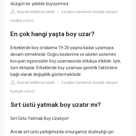
düzgün bir şekilde büyüyemez.
Kaynak kaldırma talebi
Cevabın tamamını burada okuyun:
|
medka.com.tr
En çok hangi yaşta boy uzar?
Erkeklerde boy ortalama 19-20 yaşına kadar uzamaya
devam etmektedir. Doğru beslenme ve iskelet sistemini
koruyan egzersizler boy uzamasında oldukça etkilidir. İşte,
tüm detaylar. Erkeklerde boy uzaması genetik faktörlere
bağlı olarak değişiklik göstermektedir.
Kaynak kaldırma talebi
Cevabın tamamını burada okuyun:
|
hurriyet.com.tr
Sırt üstü yatmak boy uzatır mı?
Sırt Üstü Yatmak Boy Uzatıyor!
Ancak sırt üstü yattığımızda omurgamız düzleştiği için