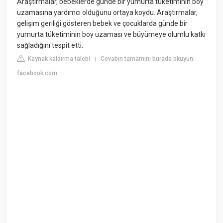
Araştırmalar, bebeklerde günde bir yumurta tüketiminin boy
uzamasına yardımcı olduğunu ortaya koydu. Araştırmalar,
gelişim geriliği gösteren bebek ve çocuklarda günde bir
yumurta tüketiminin boy uzaması ve büyümeye olumlu katkı
sağladığını tespit etti.
Kaynak kaldırma talebi
Cevabın tamamını burada okuyun:
|
facebook.com