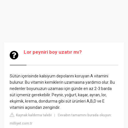
Lor peyniri boy uzatır mı?
Sütün içerisinde kalsiyum depolarını koruyan A vitamini
bulunur. Bu vitamin kemiklerin uzamasına yardımcı olur. Bu
nedenler boyunuzun uzaması için günde en az 2-3 barda
süt içmeniz gerekebilir. Peynir, yoğurt, kaşar, ayran, lor,
ekşimik, krema, dondurma gibi süt ürünleri A,B,D ve E
vitamini açısından zengindir.
Kaynak kaldırma talebi
Cevabın tamamını burada okuyun:
|
milliyet.com.tr