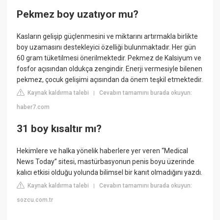
Pekmez boy uzatıyor mu?
Kasların gelişip güçlenmesini ve miktarını artırmakla birlikte
boy uzamasını destekleyici özelliği bulunmaktadır. Her gün
60 gram tüketilmesi önerilmektedir. Pekmez de Kalsiyum ve
fosfor açısından oldukça zengindir. Enerji vermesiyle bilenen
pekmez, çocuk gelişimi açısından da önem teşkil etmektedir.
Kaynak kaldırma talebi
Cevabın tamamını burada okuyun:
|
haber7.com
31 boy kısaltır mı?
Hekimlere ve halka yönelik haberlere yer veren “Medical
News Today” sitesi, mastürbasyonun penis boyu üzerinde
kalıcı etkisi olduğu yolunda bilimsel bir kanıt olmadığını yazdı.
Kaynak kaldırma talebi
Cevabın tamamını burada okuyun:
|
sozcu.com.tr