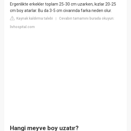
Ergenlikte erkekler toplam 25-30 cm uzarken, kızlar 20-25
cm boy atarlar. Bu da 3-5 cm civarında farka neden olur.
Kaynak kaldırma talebi
Cevabın tamamını burada okuyun:
|
livhospital.com
Hangi meyve boy uzatır?