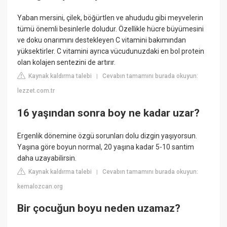
Yaban mersini, çilek, böğürtlen ve ahududu gibi meyvelerin
tümü önemli besinlerle doludur. Özellikle hücre büyümesini
ve doku onarımını destekleyen C vitamini bakımından
yüksektirler. C vitamini ayrıca vücudunuzdaki en bol protein
olan kolajen sentezini de artırır.
Kaynak kaldırma talebi
Cevabın tamamını burada okuyun:
|
lezzet.com.tr
16 yaşından sonra boy ne kadar uzar?
Ergenlik dönemine özgü sorunları dolu dizgin yaşıyorsun.
Yaşına göre boyun normal, 20 yaşına kadar 5-10 santim
daha uzayabilirsin.
Kaynak kaldırma talebi
Cevabın tamamını burada okuyun:
|
kemalozcan.org
Bir çocuğun boyu neden uzamaz?