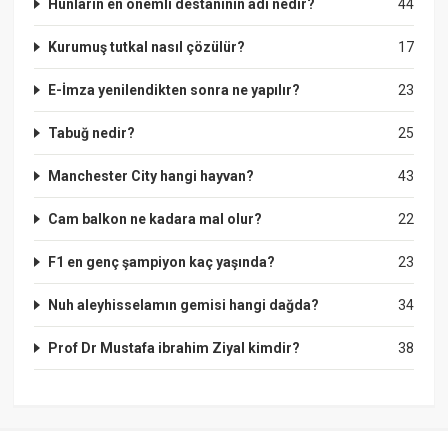
Hunların en önemli destanının adı nedir?
44
Kurumuş tutkal nasıl çözülür?
17
E-İmza yenilendikten sonra ne yapılır?
23
Tabuğ nedir?
25
Manchester City hangi hayvan?
43
Cam balkon ne kadara mal olur?
22
F1 en genç şampiyon kaç yaşında?
23
Nuh aleyhisselamın gemisi hangi dağda?
34
Prof Dr Mustafa ibrahim Ziyal kimdir?
38