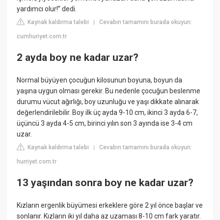
yardımcı olur!” dedi.
Kaynak kaldırma talebi
Cevabın tamamını burada okuyun:
|
cumhuriyet.com.tr
2 ayda boy ne kadar uzar?
Normal büyüyen çocuğun kilosunun boyuna, boyun da
yaşına uygun olması gerekir. Bu nedenle çocuğun beslenme
durumu vücut ağırlığı, boy uzunluğu ve yaşı dikkate alınarak
değerlendirilebilir. Boy ilk üç ayda 9-10 cm, ikinci 3 ayda 6-7,
üçüncü 3 ayda 4-5 cm, birinci yılın son 3 ayında ise 3-4 cm
uzar.
Kaynak kaldırma talebi
Cevabın tamamını burada okuyun:
|
hurriyet.com.tr
13 yaşından sonra boy ne kadar uzar?
Kızların ergenlik büyümesi erkeklere göre 2 yıl önce başlar ve
sonlanır. Kızların iki yıl daha az uzaması 8-10 cm fark yaratır.