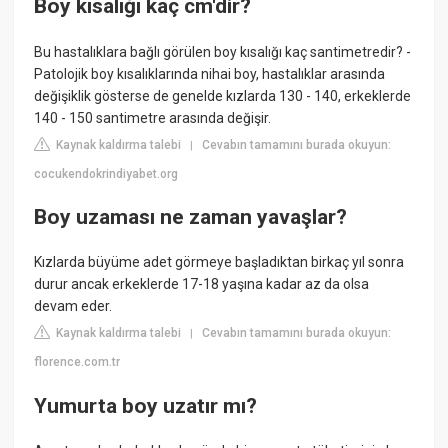
Boy kısalığı kaç cm'dir?
Bu hastalıklara bağlı görülen boy kısalığı kaç santimetredir? -
Patolojik boy kısalıklarında nihai boy, hastalıklar arasında
değişiklik gösterse de genelde kızlarda 130 - 140, erkeklerde
140 - 150 santimetre arasında değişir.
Kaynak kaldırma talebi
Cevabın tamamını burada okuyun:
|
cocukendokrindiyabet.org
Boy uzaması ne zaman yavaşlar?
Kızlarda büyüme adet görmeye başladıktan birkaç yıl sonra
durur ancak erkeklerde 17-18 yaşına kadar az da olsa
devam eder.
Kaynak kaldırma talebi
Cevabın tamamını burada okuyun:
|
florence.com.tr
Yumurta boy uzatır mı?