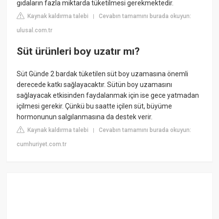
gıdaların fazla miktarda tüketilmesi gerekmektedir.
Kaynak kaldırma talebi
Cevabın tamamını burada okuyun:
|
ulusal.com.tr
Süt ürünleri boy uzatır mı?
Süt Günde 2 bardak tüketilen süt boy uzamasına önemli
derecede katkı sağlayacaktır. Sütün boy uzamasını
sağlayacak etkisinden faydalanmak için ise gece yatmadan
içilmesi gerekir. Çünkü bu saatte içilen süt, büyüme
hormonunun salgılanmasına da destek verir.
Kaynak kaldırma talebi
Cevabın tamamını burada okuyun:
|
cumhuriyet.com.tr