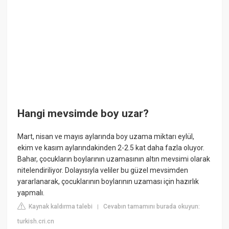
Hangi mevsimde boy uzar?
Mart, nisan ve mayıs aylarında boy uzama miktarı eylül,
ekim ve kasım aylarındakinden 2-2.5 kat daha fazla oluyor.
Bahar, çocukların boylarının uzamasının altın mevsimi olarak
nitelendiriliyor. Dolayısıyla veliler bu güzel mevsimden
yararlanarak, çocuklarının boylarının uzaması için hazırlık
yapmalı.
Kaynak kaldırma talebi
Cevabın tamamını burada okuyun:
|
turkish.cri.cn