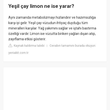
Yeşil çay limon ne ise yarar?
Aynı zamanda metabolizmayı hızlandırır ve hazımsızlığa
karşı iyi gelir. Yeşil çay vücudun ihtiyaç duyduğu tüm
mineralleri karşılar. Yağ yakımını sağlar ve iştahı bastırma
özelliği vardır. Limon ise vücutta biriken yağları dışarı atıp,
zayıflama etkisi gösterir.
Kaynak kaldırma talebi
Cevabın tamamını burada okuyun:
|
yeniakit.com.tr