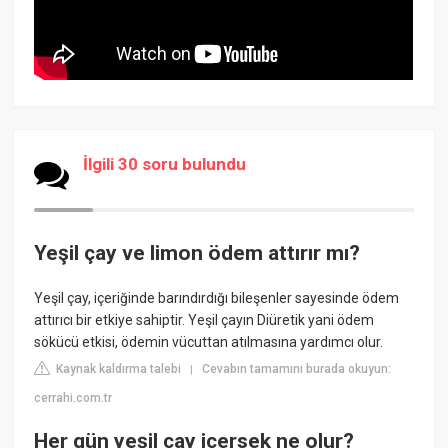
İlgili 30 soru bulundu
Yeşil çay ve limon ödem attırır mı?
Yeşil çay, içeriğinde barındırdığı bileşenler sayesinde ödem
attırıcı bir etkiye sahiptir. Yeşil çayın Diüretik yani ödem
sökücü etkisi, ödemin vücuttan atılmasına yardımcı olur.
Kaynak kaldırma talebi
Cevabın tamamını burada okuyun:
|
cerrahi.com.tr
Her gün yeşil çay içersek ne olur?