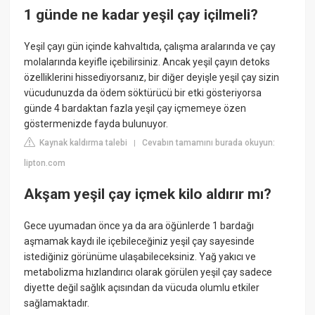
1 günde ne kadar yeşil çay içilmeli?
Yeşil çayı gün içinde kahvaltıda, çalışma aralarında ve çay
molalarında keyifle içebilirsiniz. Ancak yeşil çayın detoks
özelliklerini hissediyorsanız, bir diğer deyişle yeşil çay sizin
vücudunuzda da ödem söktürücü bir etki gösteriyorsa
günde 4 bardaktan fazla yeşil çay içmemeye özen
göstermenizde fayda bulunuyor.
Kaynak kaldırma talebi
Cevabın tamamını burada okuyun:
|
lipton.com
Akşam yeşil çay içmek kilo aldırır mı?
Gece uyumadan önce ya da ara öğünlerde 1 bardağı
aşmamak kaydı ile içebileceğiniz yeşil çay sayesinde
istediğiniz görünüme ulaşabileceksiniz. Yağ yakıcı ve
metabolizma hızlandırıcı olarak görülen yeşil çay sadece
diyette değil sağlık açısından da vücuda olumlu etkiler
sağlamaktadır.