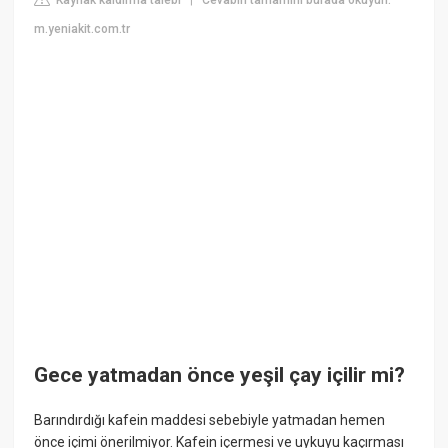
|
m.yeniakit.com.tr
Gece yatmadan önce yeşil çay içilir mi?
Barındırdığı kafein maddesi sebebiyle yatmadan hemen
önce içimi önerilmiyor. Kafein içermesi ve uykuyu kaçırması