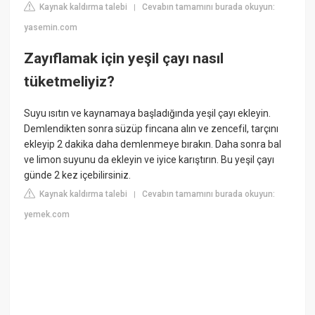
Kaynak kaldırma talebi
Cevabın tamamını burada okuyun:
|
yasemin.com
Zayıflamak için yeşil çayı nasıl
tüketmeliyiz?
Suyu ısıtın ve kaynamaya başladığında yeşil çayı ekleyin.
Demlendikten sonra süzüp fincana alın ve zencefil, tarçını
ekleyip 2 dakika daha demlenmeye bırakın. Daha sonra bal
ve limon suyunu da ekleyin ve iyice karıştırın. Bu yeşil çayı
günde 2 kez içebilirsiniz.
Kaynak kaldırma talebi
Cevabın tamamını burada okuyun:
|
yemek.com