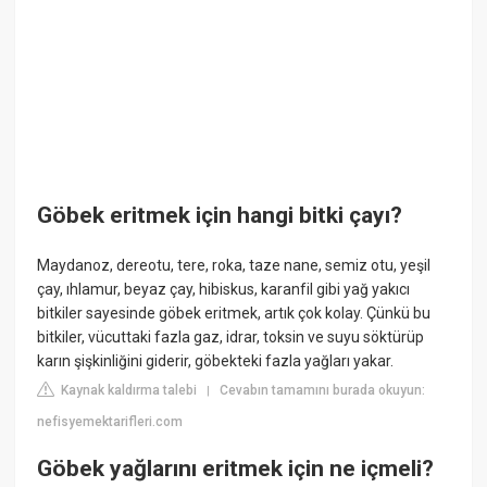
Göbek eritmek için hangi bitki çayı?
Maydanoz, dereotu, tere, roka, taze nane, semiz otu, yeşil
çay, ıhlamur, beyaz çay, hibiskus, karanfil gibi yağ yakıcı
bitkiler sayesinde göbek eritmek, artık çok kolay. Çünkü bu
bitkiler, vücuttaki fazla gaz, idrar, toksin ve suyu söktürüp
karın şişkinliğini giderir, göbekteki fazla yağları yakar.
Kaynak kaldırma talebi
Cevabın tamamını burada okuyun:
|
nefisyemektarifleri.com
Göbek yağlarını eritmek için ne içmeli?