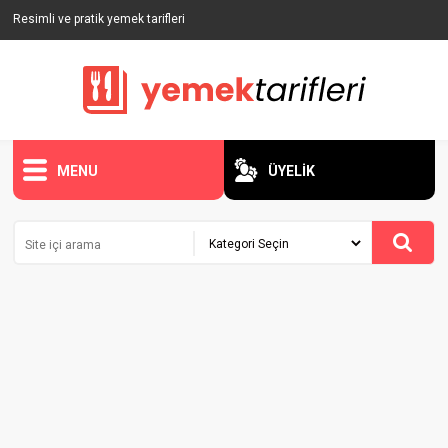
Resimli ve pratik yemek tarifleri
MENU
ÜYELİK