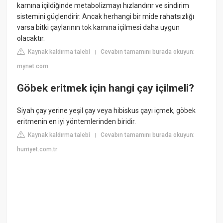
karnına içildiğinde metabolizmayı hızlandırır ve sindirim
sistemini güçlendirir. Ancak herhangi bir mide rahatsızlığı
varsa bitki çaylarının tok karnına içilmesi daha uygun
olacaktır.
Kaynak kaldırma talebi
Cevabın tamamını burada okuyun:
|
mynet.com
Göbek eritmek için hangi çay içilmeli?
Siyah çay yerine yeşil çay veya hibiskus çayı içmek, göbek
eritmenin en iyi yöntemlerinden biridir.
Kaynak kaldırma talebi
Cevabın tamamını burada okuyun:
|
hurriyet.com.tr