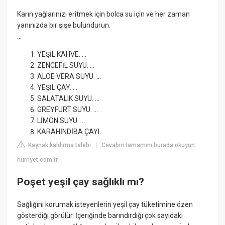
Karın yağlarınızı eritmek için bolca su için ve her zaman
yanınızda bir şişe bulundurun.
...
YEŞİL KAHVE. ...
ZENCEFİL SUYU. ...
ALOE VERA SUYU. ...
YEŞİL ÇAY. ...
SALATALIK SUYU. ...
GREYFURT SUYU. ...
LİMON SUYU. ...
KARAHİNDİBA ÇAYI.
Kaynak kaldırma talebi
Cevabın tamamını burada okuyun:
|
hurriyet.com.tr
Poşet yeşil çay sağlıklı mı?
Sağlığını korumak isteyenlerin yeşil çay tüketimine özen
gösterdiği görülür. İçeriğinde barındırdığı çok sayıdaki