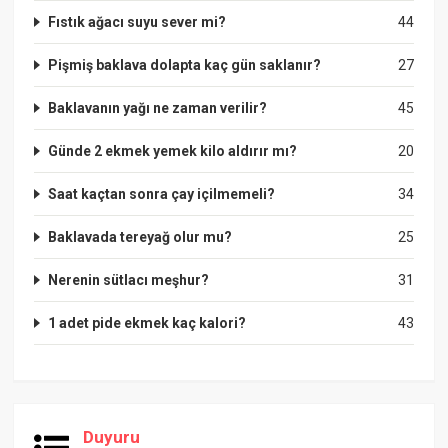
Fıstık ağacı suyu sever mi?
44
Pişmiş baklava dolapta kaç gün saklanır?
27
Baklavanın yağı ne zaman verilir?
45
Günde 2 ekmek yemek kilo aldırır mı?
20
Saat kaçtan sonra çay içilmemeli?
34
Baklavada tereyağ olur mu?
25
Nerenin sütlacı meşhur?
31
1 adet pide ekmek kaç kalori?
43
Duyuru