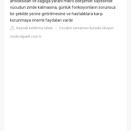
antioksidan ve sağlığa yararlı mikro bileşenler sayesinde
vücudun zinde kalmasına, günlük fonksiyonların sorunsuz
bir şekilde yerine getirilmesine ve hastalıklara karşı
korunmaya önemli faydaları vardır.
Kaynak kaldırma talebi
Cevabın tamamını burada okuyun:
|
medicalpark.com.tr