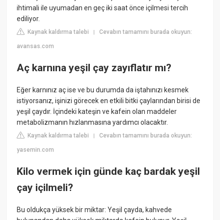
ihtimali ile uyumadan en geç iki saat önce içilmesi tercih
ediliyor.
Kaynak kaldırma talebi
Cevabın tamamını burada okuyun:
|
avansas.com
Aç karnına yeşil çay zayıflatır mı?
Eğer karnınız aç ise ve bu durumda da iştahınızı kesmek
istiyorsanız, işinizi görecek en etkili bitki çaylarından birisi de
yeşil çaydır. İçindeki kateşin ve kafein olan maddeler
metabolizmanın hızlanmasına yardımcı olacaktır.
Kaynak kaldırma talebi
Cevabın tamamını burada okuyun:
|
yasemin.com
Kilo vermek için günde kaç bardak yeşil
çay içilmeli?
Bu oldukça yüksek bir miktar: Yeşil çayda, kahvede