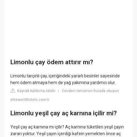
Limonlu çay ödem attırır mı?
Limonlu tarçınlı çay, içeriğindeki yararlı besinler sayesinde
hem ödem atmaya hem de yağ yakımına yardımcı olur.
Kaynak kaldırma talebi
Cevabın tamamını burada okuyun:
|
eliteworldhotels.com.tr
Limonlu yeşil çay aç karnına içilir mi?
Yeşil çay aç karnına mı içilir? Aç karnına tüketilen yeşil çayın
zararı yoktur. Yeşil çayın içerdiği kafein yemekten önce aç