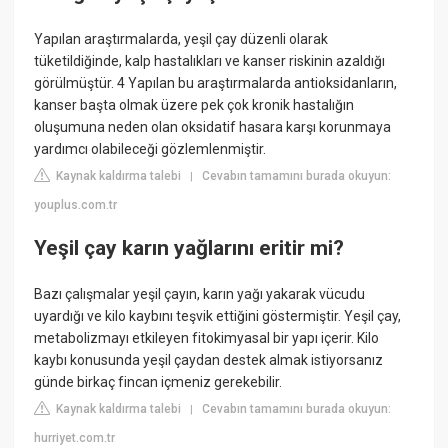
Yapılan araştırmalarda, yeşil çay düzenli olarak
tüketildiğinde, kalp hastalıkları ve kanser riskinin azaldığı
görülmüştür. 4 Yapılan bu araştırmalarda antioksidanların,
kanser başta olmak üzere pek çok kronik hastalığın
oluşumuna neden olan oksidatif hasara karşı korunmaya
yardımcı olabileceği gözlemlenmiştir.
Kaynak kaldırma talebi
Cevabın tamamını burada okuyun:
|
youplus.com.tr
Yeşil çay karın yağlarını eritir mi?
Bazı çalışmalar yeşil çayın, karın yağı yakarak vücudu
uyardığı ve kilo kaybını teşvik ettiğini göstermiştir. Yeşil çay,
metabolizmayı etkileyen fitokimyasal bir yapı içerir. Kilo
kaybı konusunda yeşil çaydan destek almak istiyorsanız
günde birkaç fincan içmeniz gerekebilir.
Kaynak kaldırma talebi
Cevabın tamamını burada okuyun:
|
hurriyet.com.tr