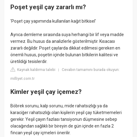
Poşet yeşil çay zararlı mı?
'Poşet çay yapımında kullanılan kağıt bitkisel'
Ayrıca demleme sırasında suya herhangi bir lif veya madde
vermez. Bu husus da analizlerle gösterilmiştir. Kısacası
zararlı değildir. Poşet çaylarda dikkat edilmesi gereken en
önemli husus, poşetin içinde bulunan bitkilerin kalitesi ve
üretildiği tesislerdir.
Kaynak kaldırma talebi
Cevabın tamamını burada okuyun:
|
milliyet.com.tr
Kimler yeşil çay içemez?
Böbrek sorunu, kalp sorunu, mide rahatsızlığı ya da
karaciğer rahatsızlığı olan kişilerin yeşil çay tüketmemeleri
gerekir. Yeşil çayın fazlası tansiyonun düşmesine sebep
olacağından sağlıklı bir bireyin de gün içinde en fazla 2
fincan yeşil çay içmeleri önerilir.