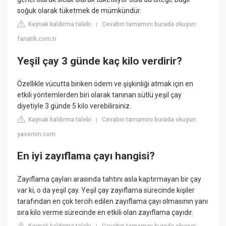
soğuk olarak tüketmek de mümkündür.
Kaynak kaldırma talebi
Cevabın tamamını burada okuyun:
|
fanatik.com.tr
Yeşil çay 3 günde kaç kilo verdirir?
Özellikle vücutta biriken ödem ve şişkinliği atmak için en
etkili yöntemlerden biri olarak tanınan sütlü yeşil çay
diyetiyle 3 günde 5 kilo verebilirsiniz.
Kaynak kaldırma talebi
Cevabın tamamını burada okuyun:
|
yasemin.com
En iyi zayıflama çayı hangisi?
Zayıflama çayları arasında tahtını asla kaptırmayan bir çay
var ki, o da yeşil çay. Yeşil çay zayıflama sürecinde kişiler
tarafından en çok tercih edilen zayıflama çayı olmasının yanı
sıra kilo verme sürecinde en etkili olan zayıflama çayıdır.
Kaynak kaldırma talebi
Cevabın tamamını burada okuyun: