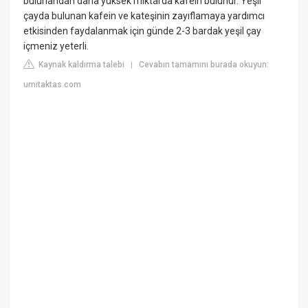
bulunandan daha yüksek miktarda kafein bulunur. Yeşil
çayda bulunan kafein ve kateşinin zayıflamaya yardımcı
etkisinden faydalanmak için günde 2-3 bardak yeşil çay
içmeniz yeterli.
Kaynak kaldırma talebi
Cevabın tamamını burada okuyun:
|
umitaktas.com