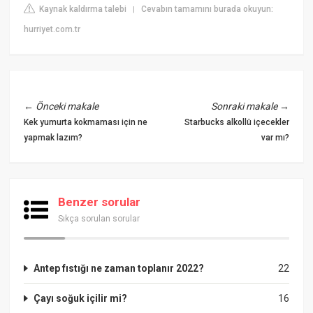
Kaynak kaldırma talebi
Cevabın tamamını burada okuyun:
|
hurriyet.com.tr
←
Önceki makale
Sonraki makale
→
Kek yumurta kokmaması için ne
Starbucks alkollü içecekler
yapmak lazım?
var mı?
Benzer sorular
Sıkça sorulan sorular
Antep fıstığı ne zaman toplanır 2022?
22
Çayı soğuk içilir mi?
16