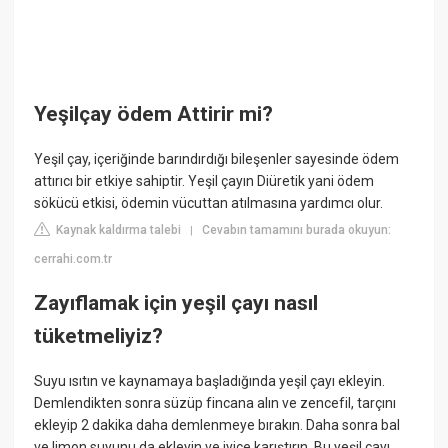
Yeşilçay ödem Attirir mi?
Yeşil çay, içeriğinde barındırdığı bileşenler sayesinde ödem
attırıcı bir etkiye sahiptir. Yeşil çayın Diüretik yani ödem
sökücü etkisi, ödemin vücuttan atılmasına yardımcı olur.
Kaynak kaldırma talebi
Cevabın tamamını burada okuyun:
|
cerrahi.com.tr
Zayıflamak için yeşil çayı nasıl
tüketmeliyiz?
Suyu ısıtın ve kaynamaya başladığında yeşil çayı ekleyin.
Demlendikten sonra süzüp fincana alın ve zencefil, tarçını
ekleyip 2 dakika daha demlenmeye bırakın. Daha sonra bal
ve limon suyunu da ekleyin ve iyice karıştırın. Bu yeşil çayı