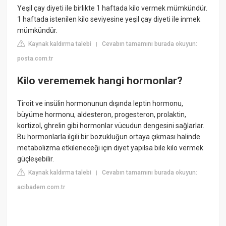
Yeşil çay diyeti ile birlikte 1 haftada kilo vermek mümkündür.
1 haftada istenilen kilo seviyesine yeşil çay diyeti ile inmek
mümkündür.
Kaynak kaldırma talebi
Cevabın tamamını burada okuyun:
|
posta.com.tr
Kilo verememek hangi hormonlar?
Tiroit ve insülin hormonunun dışında leptin hormonu,
büyüme hormonu, aldesteron, progesteron, prolaktin,
kortizol, ghrelin gibi hormonlar vücudun dengesini sağlarlar.
Bu hormonlarla ilgili bir bozukluğun ortaya çıkması halinde
metabolizma etkileneceği için diyet yapılsa bile kilo vermek
güçleşebilir.
Kaynak kaldırma talebi
Cevabın tamamını burada okuyun:
|
acibadem.com.tr