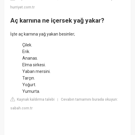
hurriyet.com.tr
Aç karnına ne içersek yağ yakar?
İşte aç karnına yağ yakan besinler;
Çilek.
Erik.
Ananas.
Elma sirkesi.
Yaban mersini.
Tarçın.
Yoğurt.
Yumurta.
Kaynak kaldırma talebi
Cevabın tamamını burada okuyun:
|
sabah.com.tr