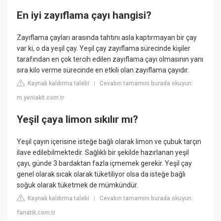
En iyi zayıflama çayı hangisi?
Zayıflama çayları arasında tahtını asla kaptırmayan bir çay
var ki, o da yeşil çay. Yeşil çay zayıflama sürecinde kişiler
tarafından en çok tercih edilen zayıflama çayı olmasının yanı
sıra kilo verme sürecinde en etkili olan zayıflama çayıdır.
Kaynak kaldırma talebi
Cevabın tamamını burada okuyun:
|
m.yeniakit.com.tr
Yeşil çaya limon sıkılır mı?
Yeşil çayın içerisine isteğe bağlı olarak limon ve çubuk tarçın
ilave edilebilmektedir. Sağlıklı bir şekilde hazırlanan yeşil
çayı, günde 3 bardaktan fazla içmemek gerekir. Yeşil çay
genel olarak sıcak olarak tüketiliyor olsa da isteğe bağlı
soğuk olarak tüketmek de mümkündür.
Kaynak kaldırma talebi
Cevabın tamamını burada okuyun:
|
fanatik.com.tr