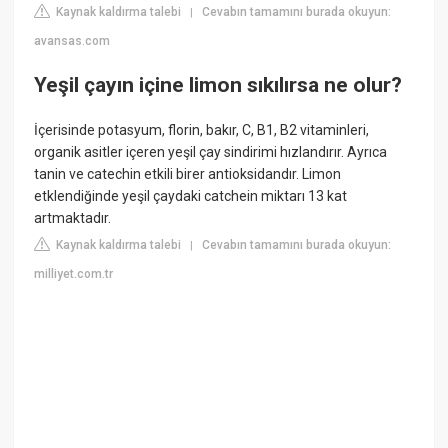
Kaynak kaldırma talebi
Cevabın tamamını burada okuyun:
|
avansas.com
Yeşil çayın içine limon sıkılırsa ne olur?
İçerisinde potasyum, florin, bakır, C, B1, B2 vitaminleri,
organik asitler içeren yeşil çay sindirimi hızlandırır. Ayrıca
tanin ve catechin etkili birer antioksidandır. Limon
etklendiğinde yeşil çaydaki catchein miktarı 13 kat
artmaktadır.
Kaynak kaldırma talebi
Cevabın tamamını burada okuyun:
|
milliyet.com.tr