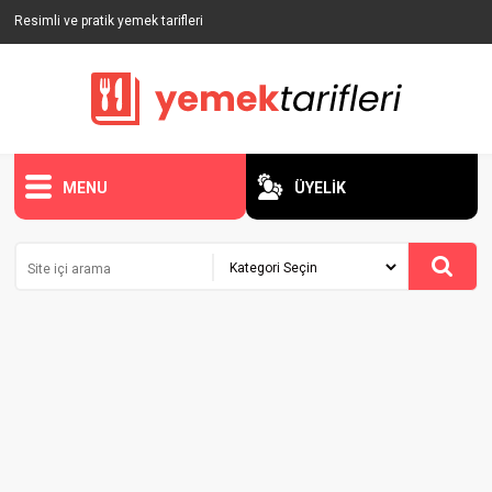
Resimli ve pratik yemek tarifleri
MENU
ÜYELİK