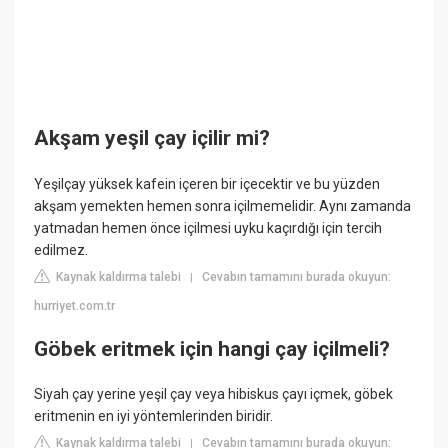
Akşam yeşil çay içilir mi?
Yeşilçay yüksek kafein içeren bir içecektir ve bu yüzden
akşam yemekten hemen sonra içilmemelidir. Aynı zamanda
yatmadan hemen önce içilmesi uyku kaçırdığı için tercih
edilmez.
Kaynak kaldırma talebi
Cevabın tamamını burada okuyun:
|
hurriyet.com.tr
Göbek eritmek için hangi çay içilmeli?
Siyah çay yerine yeşil çay veya hibiskus çayı içmek, göbek
eritmenin en iyi yöntemlerinden biridir.
Kaynak kaldırma talebi
Cevabın tamamını burada okuyun:
|