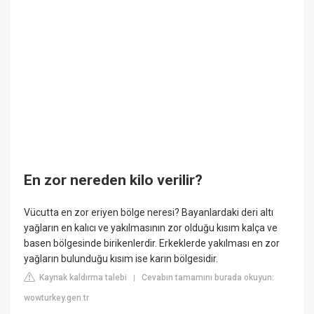
En zor nereden kilo verilir?
Vücutta en zor eriyen bölge neresi? Bayanlardaki deri altı
yağların en kalıcı ve yakılmasının zor olduğu kısım kalça ve
basen bölgesinde birikenlerdir. Erkeklerde yakılması en zor
yağların bulunduğu kısım ise karın bölgesidir.
Kaynak kaldırma talebi
Cevabın tamamını burada okuyun:
|
wowturkey.gen.tr