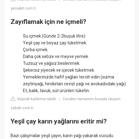
yeniakit.com.tr
Zayıflamak için ne içmeli?
Su içmek (Günde 2-2buçuk litre)
Yeşil çay ve beyaz çay tüketmek.
Çorba içmek.
Daha çok sebze ve meyve yemek.
Tuzsuz ve yağsız beslenmek.
Şekersiz yiyecek ve içecek tüketmek.
Yemeklerinizde hafif yağları tercih edin (sızma
zeytinyağı, hindistan cevizi yağı ve avokadodaki yağı)
Et, balık, tavuk, süt ürünleri tüketin.
Kaynak kaldırma talebi
Cevabın tamamını burada okuyun:
|
sabah.com.tr
Yeşil çay karın yağlarını eritir mi?
Bazı çalışmalar yeşil çayın, karın yağı yakarak vücudu