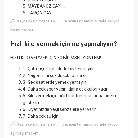
5- MAYDANOZ ÇAYI. ...
6- TARÇIN ÇAYI.
Kaynak kaldırma talebi
Cevabın tamamını burada okuyun:
|
memurlar.net
Hızlı kilo vermek için ne yapmalıyım?
HIZLI KİLO VERMEK İÇİN 30 BİLİMSEL YÖNTEM!
1- Çok düşük kalorilerle beslenmeyin.
2- Yağ alımını çok düşük tutmayın.
3- Geç saatlerde yemek yemeyin.
4- Daha çok spor yapın, daha çok kalori yakın.
5- Kilo vermek için ağırlık antrenmanlarına önem
gösterin.
6- Diyetinizde yeşil sebzelere yer verin.
7- Daha çok su için.
Kaynak kaldırma talebi
Cevabın tamamını burada okuyun:
|
agirsaglam.com