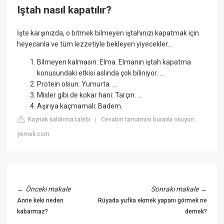
Iştah nasıl kapatılır?
İşte karşınızda, o bitmek bilmeyen iştahınızı kapatmak için
heyecanla ve tüm lezzetiyle bekleyen yiyecekler...
Bilmeyen kalmasın: Elma. Elmanın iştah kapatma
konusundaki etkisi aslında çok biliniyor. ...
Protein olsun: Yumurta. ...
Misler gibi de kokar hani: Tarçın. ...
Aşırıya kaçmamalı: Badem.
Kaynak kaldırma talebi
Cevabın tamamını burada okuyun:
|
yemek.com
←
Önceki makale
Sonraki makale
→
Anne keki neden
Rüyada yufka ekmek yapanı görmek ne
kabarmaz?
demek?