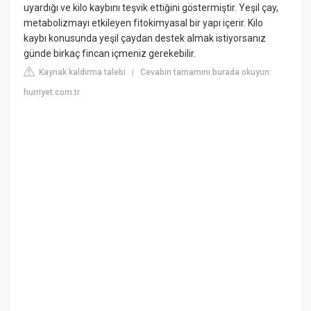
uyardığı ve kilo kaybını teşvik ettiğini göstermiştir. Yeşil çay,
metabolizmayı etkileyen fitokimyasal bir yapı içerir. Kilo
kaybı konusunda yeşil çaydan destek almak istiyorsanız
günde birkaç fincan içmeniz gerekebilir.
Kaynak kaldırma talebi
Cevabın tamamını burada okuyun:
|
hurriyet.com.tr