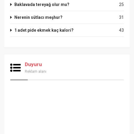
Baklavada tereyağ olur mu?
25
Nerenin sütlacı meşhur?
31
1 adet pide ekmek kaç kalori?
43
Duyuru
Reklam alanı