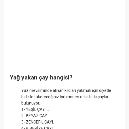
Yağ yakan çay hangisi?
Yaz mevsiminde alınan kiloları yakmak için diyetle
birlikte tüketeceğiniz birbirinden etkili bitki çaylar
bulunuyor.
1- YEŞİL ÇAY. ...
2- BEYAZ ÇAY. ...
3- ZENCEFİL ÇAYI. ...
4- BİBERİYE ÇAYI. ...