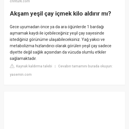
cnnturk.com
Akşam yeşil çay içmek kilo aldırır mı?
Gece uyumadan önce ya da ara öğünlerde 1 bardağı
aşmamak kaydı ile içebileceğiniz yeşil çay sayesinde
istediğiniz görünüme ulaşabileceksiniz. Yağ yakıcı ve
metabolizma hızlandırıcı olarak görülen yeşil çay sadece
diyette değil sağlık açısından da vücuda olumlu etkiler
sağlamaktadır.
Kaynak kaldırma talebi
Cevabın tamamını burada okuyun:
|
yasemin.com