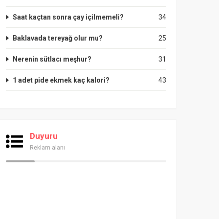
Saat kaçtan sonra çay içilmemeli?
34
Baklavada tereyağ olur mu?
25
Nerenin sütlacı meşhur?
31
1 adet pide ekmek kaç kalori?
43
Duyuru
Reklam alanı