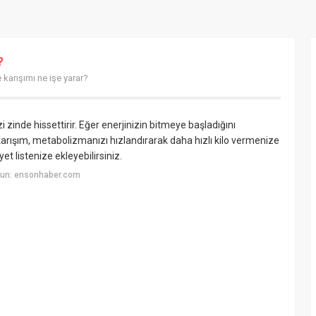
?
karışımı ne işe yarar?
i zinde hissettirir. Eğer enerjinizin bitmeye başladığını
 karışım, metabolizmanızı hızlandırarak daha hızlı kilo vermenize
t listenize ekleyebilirsiniz.
yun: ensonhaber.com