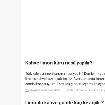
Kahve limon kürü nasıl yapılır?
Türk kahvesi limon karışımı nasıl yapılır? Demlenmiş b
limonlu kahve hazırlayabilirsiniz. Aynı zamanda limonlu 
damla limon suyu ve 1 çay kaşığı bal ekleyerek kolayca 
Kaynak kaldırma talebi
Cevabın tamamını burada okuy
|
Limonlu kahve günde kaç kez içilir?