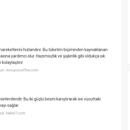
 hareketlerini hızlandırır. Bu tüketim biçiminden kaynaklanan
ına yardımcı olur. Hazımsızlık ve şişkinlik gibi oldukça sık
kolaylaştırır.
yun: mocacocoffee.com
nlerdendir. Bu iki güçlü besini karıştırarak ise vücuttaki
ayı sağlar.
yun: haber7.com