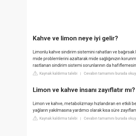
Kahve ve limon neye iyi gelir?
Limonlu kahve sindirim sistemini rahatları ve bağırsak
mide problemlerini azaltarak mide sağlığınızın korunmas
rastlanan sindirim sistemi sorunlarının da hafiflemesini 
Kaynak kaldırma talebi
Cevabın tamamını burada oku
|
Limon ve kahve insanı zayıflatır mı?
Limon ve kahve, metabolizmayı hızlandıran en etkili besi
yağların yakılmasına yardımcı olarak kısa süre zayıflam
Kaynak kaldırma talebi
Cevabın tamamını burada oku
|