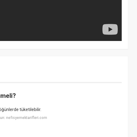
lmeli?
öğünlerde tüketilebilir.
n: nefisyemektarifleri.com