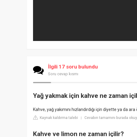
İlgili 17 soru bulundu
Soru cevap kısmı
Yağ yakmak için kahve ne zaman içi
Kahve, yağ yakımını hızlandırdığı için diyette ya da ara 
Kaynak kaldırma talebi
Cevabın tamamını burada okuyu
|
Kahve ve limon ne zaman içilir?