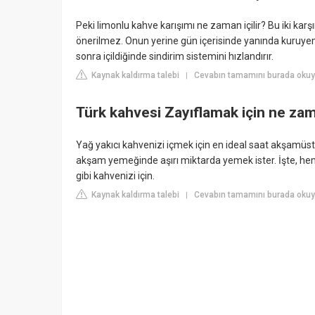
Peki limonlu kahve karışımı ne zaman içilir? Bu iki karşı
önerilmez. Onun yerine gün içerisinde yanında kuruyemiş
sonra içildiğinde sindirim sistemini hızlandırır.
Kaynak kaldırma talebi
Cevabın tamamını burada okuy
|
Türk kahvesi Zayıflamak için ne zam
Yağ yakıcı kahvenizi içmek için en ideal saat akşamüstü
akşam yemeğinde aşırı miktarda yemek ister. İşte, he
gibi kahvenizi için.
Kaynak kaldırma talebi
Cevabın tamamını burada okuyu
|