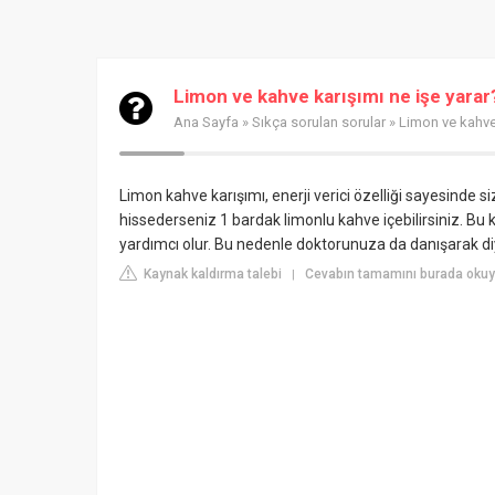
Limon ve kahve karışımı ne işe yarar
Ana Sayfa
»
Sıkça sorulan sorular
» Limon ve kahve 
Limon kahve karışımı, enerji verici özelliği sayesinde siz
hissederseniz 1 bardak limonlu kahve içebilirsiniz. Bu
yardımcı olur. Bu nedenle doktorunuza da danışarak diye
Kaynak kaldırma talebi
Cevabın tamamını burada oku
|