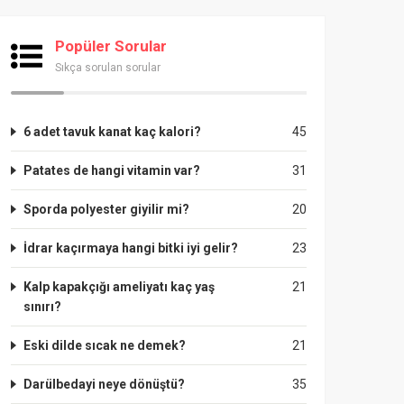
Popüler Sorular
Sıkça sorulan sorular
6 adet tavuk kanat kaç kalori?
45
Patates de hangi vitamin var?
31
Sporda polyester giyilir mi?
20
İdrar kaçırmaya hangi bitki iyi gelir?
23
Kalp kapakçığı ameliyatı kaç yaş
21
sınırı?
Eski dilde sıcak ne demek?
21
Darülbedayi neye dönüştü?
35