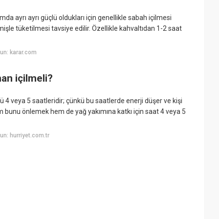
mda ayrı ayrı güçlü oldukları için genellikle sabah içilmesi
le tüketilmesi tavsiye edilir. Özellikle kahvaltıdan 1-2 saat
un: karar.com
an içilmeli?
 4 veya 5 saatleridir; çünkü bu saatlerde enerji düşer ve kişi
m bunu önlemek hem de yağ yakımına katkı için saat 4 veya 5
n: hurriyet.com.tr