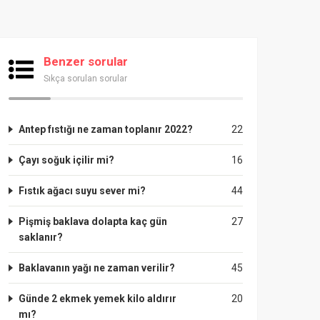
Benzer sorular
Sıkça sorulan sorular
Antep fıstığı ne zaman toplanır 2022?
22
Çayı soğuk içilir mi?
16
Fıstık ağacı suyu sever mi?
44
Pişmiş baklava dolapta kaç gün
27
saklanır?
Baklavanın yağı ne zaman verilir?
45
Günde 2 ekmek yemek kilo aldırır
20
mı?