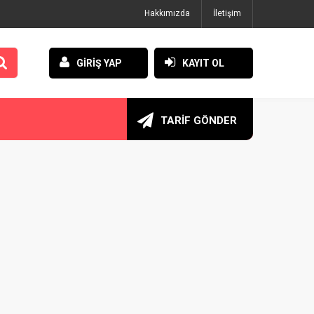
Hakkımızda
İletişim
GİRİŞ YAP
KAYIT OL
TARİF GÖNDER