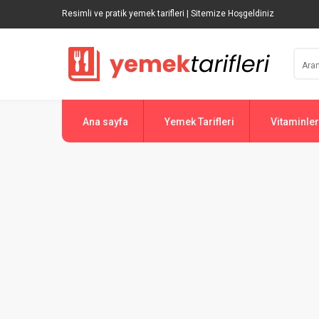
Resimli ve pratik yemek tarifleri | Sitemize Hoşgeldiniz
Ana sayfa
Yemek Tarifleri
Vitaminler