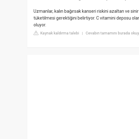
Uzmanlar, kalın bağırsak kanseri riskini azaltan ve sini
tüketilmesi gerektiğini belirtiyor. C vitamini deposu ola
oluyor.
Kaynak kaldırma talebi
Cevabın tamamını burada oku
|