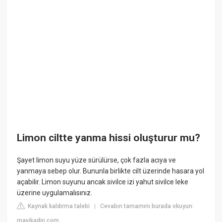
Limon ciltte yanma hissi oluşturur mu?
Şayet limon suyu yüze sürülürse, çok fazla acıya ve
yanmaya sebep olur. Bununla birlikte cilt üzerinde hasara yol
açabilir. Limon suyunu ancak sivilce izi yahut sivilce leke
üzerine uygulamalısınız.
Kaynak kaldırma talebi
Cevabın tamamını burada okuyun:
|
mavikadin.com