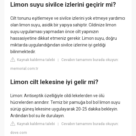
Limon suyu sivilce izlerini geçirir mi?
Cilt tonunu eşitlemeye ve sivilce izlerini yok etmeye yardımcı
olan limon suyu, asidik bir yapıya sahiptir. Cildinize limon
suyu uygulaması yapmadan önce cilt yapınızın
hassasiyetine dikkat etmeniz gerekir. Limon suyu, doğru
miktarda uygulandığından sivilce izlerine iyi geldiği
bilinmektedir.
Kaynak kaldırma talebi
Cevabın tamamını burada okuyun:
|
memorial.com.tr
Limon cilt lekesine iyi gelir mi?
Limon: Antiseptik özelliğiyle cildi lekelerden ve ölü
hücrelerden arındırır. Temiz bir pamuğa bol bol limon suyu
sürüp güneş lekesine uygulayarak 20-25 dakika bekleyin.
Ardından bol su ile durulayın.
Kaynak kaldırma talebi
Cevabın tamamını burada okuyun:
|
dove.com