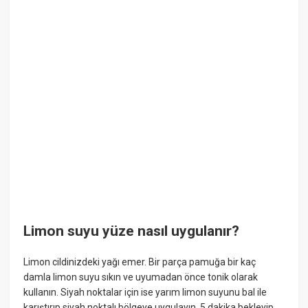
Limon suyu yüze nasıl uygulanır?
Limon cildinizdeki yağı emer. Bir parça pamuğa bir kaç
damla limon suyu sıkın ve uyumadan önce tonik olarak
kullanın. Siyah noktalar için ise yarım limon suyunu bal ile
karıştırıp siyah noktalı bölgeye uygulayın. 5 dakika bekleyip