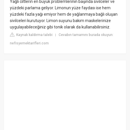
Yağlı ciltlerin en büyük problemlerinin başında sivilceler ve
yüzdeki parlama geliyor. Limonun yüze faydası ise hem
yüzdeki fazla yağı emiyor hem de yağlanmaya bağlı oluşan
sivilceleri kurutuyor. Limon suyunu bakım maskelerinize
uygulayabileceğiniz gibi tonik olarak da kullanabilirsiniz.
Kaynak kaldırma talebi
Cevabın tamamını burada okuyun:
|
nefisyemektarifleri.com