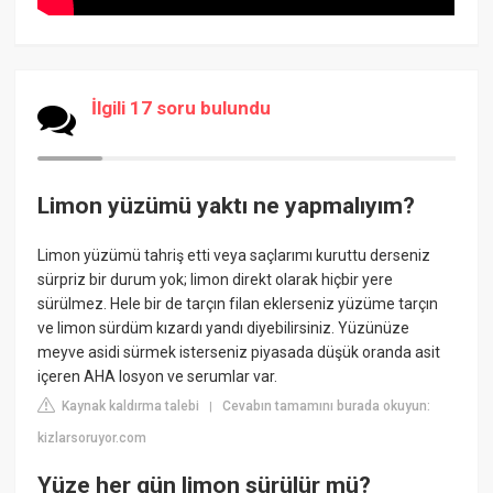
İlgili 17 soru bulundu
Limon yüzümü yaktı ne yapmalıyım?
Limon yüzümü tahriş etti veya saçlarımı kuruttu derseniz
sürpriz bir durum yok; limon direkt olarak hiçbir yere
sürülmez. Hele bir de tarçın filan eklerseniz yüzüme tarçın
ve limon sürdüm kızardı yandı diyebilirsiniz. Yüzünüze
meyve asidi sürmek isterseniz piyasada düşük oranda asit
içeren AHA losyon ve serumlar var.
Kaynak kaldırma talebi
Cevabın tamamını burada okuyun:
|
kizlarsoruyor.com
Yüze her gün limon sürülür mü?