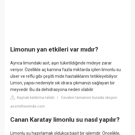
Limonun yan etkileri var mıdır?
Ayrıca limondaki asit, aşırı tüketildiğinde mideye zarar
veriyor. Özellikle aç karnına fazla miktarda içilen limonlu su
ülser ve reflü gibi çeşitli mide hastalıklarını tetikleyebiliyor.
Limon, yapısı nedeniyle sık idrara çıkmanızı sağlayan bir
meyvedir. Bu da dehidrasyona neden olabilir.
Kaynak kaldırma talebi
Cevabın tamamını burada okuyun:
|
aosmithevimde.com
Canan Karatay limonlu su nasıl yapılır?
Limonlu su hazırlamak oldukça basit bir işlemdir. Öncelikle,