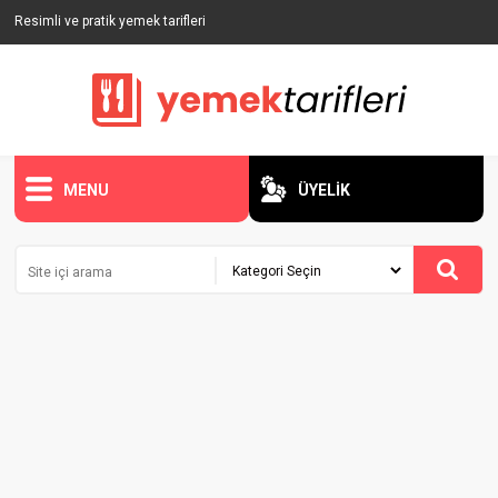
Resimli ve pratik yemek tarifleri
MENU
ÜYELİK