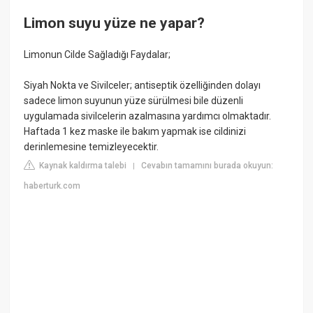
Limon suyu yüze ne yapar?
Limonun Cilde Sağladığı Faydalar;
Siyah Nokta ve Sivilceler; antiseptik özelliğinden dolayı
sadece limon suyunun yüze sürülmesi bile düzenli
uygulamada sivilcelerin azalmasına yardımcı olmaktadır.
Haftada 1 kez maske ile bakım yapmak ise cildinizi
derinlemesine temizleyecektir.
Kaynak kaldırma talebi
Cevabın tamamını burada okuyun:
|
haberturk.com