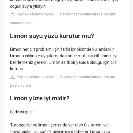
soğuk suyla yıkayın.
Kaynak kaldırma talebi
Cevabın tamamını burada okuyun:
|
yasemin.com
Limon suyu yüzü kurutur mu?
Limon her cilt problemi için farklı bir biçimde kullanılabilir.
Limonu cildinize uygulamadan önce mutlaka cilt tipinizi iyi
belirlemeniz gerekir. Limon asitli bir yapıda olduğu için cildi
kurutur.
Kaynak kaldırma talebi
Cevabın tamamını burada okuyun:
|
posta.com.tr
Limon yüze iyi midir?
Cilde iyi gelir
Turunçgiller ve limon içerisinde yer alan C vitamini ve
flavonoidler, cilt sağlığı gelişimini destekler. Limonlu su