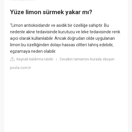
Yüze limon sürmek yakar mı?
"Limon antioksidandır ve asidik bir özelliğe sahiptir. Bu
nedenle akne tedavisinde kurutucu ve leke tedavisinde renk
açıcı olarak kullanılabilir. Ancak doğrudan cilde uygulanan
limon bu özelliğinden dolayı hassas ciltleri tahriş edebilir,
egzamaya neden olabilir.
Kaynak kaldırma talebi
Cevabın tamamını burada okuyun:
|
posta.com.tr