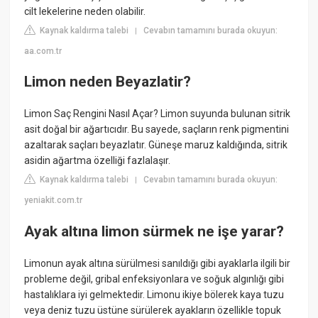
cilt lekelerine neden olabilir.
Kaynak kaldırma talebi
Cevabın tamamını burada okuyun:
|
aa.com.tr
Limon neden Beyazlatir?
Limon Saç Rengini Nasıl Açar? Limon suyunda bulunan sitrik
asit doğal bir ağartıcıdır. Bu sayede, saçların renk pigmentini
azaltarak saçları beyazlatır. Güneşe maruz kaldığında, sitrik
asidin ağartma özelliği fazlalaşır.
Kaynak kaldırma talebi
Cevabın tamamını burada okuyun:
|
yeniakit.com.tr
Ayak altına limon sürmek ne işe yarar?
Limonun ayak altına sürülmesi sanıldığı gibi ayaklarla ilgili bir
probleme değil, gribal enfeksiyonlara ve soğuk algınlığı gibi
hastalıklara iyi gelmektedir. Limonu ikiye bölerek kaya tuzu
veya deniz tuzu üstüne sürülerek ayakların özellikle topuk