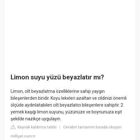
Limon suyu yüzü beyazlatır mı?
Limon, cilt beyazlatma özelliklerine sahip yaygın
bileşenlerden biridir. Koyu lekeleri azaltan ve cildinizi önemli
ölçüde aydınlatabilen cilt beyazlatıcı bileşenlere sahiptir. 2
yemek kaşığı limon suyunu, yüzünüze ve boynunuza eşit
şekilde nazikçe uygulayın.
Kaynak kaldırma talebi
Cevabın tamamını burada okuyun:
|
milliyet.com.tr