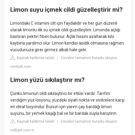
Limon suyu içmek cildi güzelleştirir mi?
Limondaki C vitamini cilt için faydalıdır ve her gün düzenli
olarak limonlu ılık su içmek cildi güzelleştirir. Limonda açlığı
bastıran pektin fiberi bulunur. Açlık hissini azaltarak kilo
kaybına yardımcı olur. Limon kendisi asidik olmasına rağmen
vücudunuza girer girmez alkali hale gelir.
Kaynak kaldırma talebi
Cevabın tamamını burada okuyun:
|
cnnturk.com
Limon yüzü sıkılaştırır mı?
Çünkü limonun cildi sıkılaştırıcı bir etkisi vardır. Tarifini
verdiğim yüz losyonu, yüzdeki siyah nokta ve sivilcelere karşı
en ideal losyondur. Bunun için yarım çay bardağı limon
suyunu, bir yemek kaşığı bal ve bir bardak suyla karıştırın.
Kaynak kaldırma talebi
Cevabın tamamını burada okuyun:
|
milliyet.com.tr