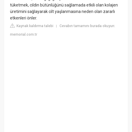
tüketmek, cildin bütünlüğünü sağlamada etkili olan kolajen
üretimini sağlayarak cilt yaşlanmasına neden olan zararlı
etkenleri önler.
Kaynak kaldırma talebi
Cevabın tamamını burada okuyun:
|
memorial.com.tr