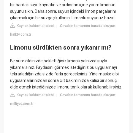
bir bardak suyu kaynatın ve ardından içine yarım limonun
suyunu sıkın. Daha sonra, suyun içindeki limon parçalarını
çıkarmak için bir süzgeç kullanın. Limonlu suyunuz hazır!
Kaynak kaldırma talebi
Cevabın tamamını burada okuyun:
|
halktv.com.tr
Limonu sürdükten sonra yıkanır mı?
Bir süre cildinizde beklettiğiniz limonu yalnızca suyla
yıkamalısınız. Faydasını görmek istediğiniz bu uygulamayı
tekrarladığınızda siz de farkı göreceksiniz. Yine maske gibi
uygulamalarınızdan sonra cilt bakımınızda kalıcı bir sonuç
elde etmek istediğinizde limonu tonik olarak kullanabilirsiniz.
Kaynak kaldırma talebi
Cevabın tamamını burada okuyun:
|
milliyet.com.tr