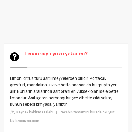
Limon suyu yüzü yakar mı?
Limon, citrus türü asitli meyvelerden biridir. Portakal,
greyfurt, mandalina, kivi ve hatta ananas da bu grupta yer
alır. Bunların aralarında asit oranı en yüksek olan ise elbette
limondur. Asit içeren herhangi bir şey elbette cildi yakar;
bunun sebebi kimyasal yanıktır.
Kaynak kaldırma talebi
Cevabın tamamını burada okuyun:
|
kizlarsoruyor.com