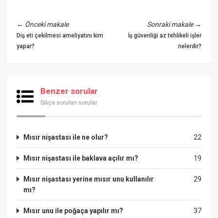
←
Önceki makale
Sonraki makale
→
Diş eti çekilmesi ameliyatını kim
İş güvenliği az tehlikeli işler
yapar?
nelerdir?
Benzer sorular
Sıkça sorulan sorular
Mısır nişastası ile ne olur?
22
Mısır nişastası ile baklava açılır mı?
19
Mısır nişastası yerine mısır unu kullanılır
29
mı?
Mısır unu ile poğaça yapılır mı?
37