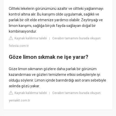
Ciltteki lekelerin görünümünü azaltır ve ciltteki yağlanmayı
kontrol altına alır. Bu karışımı cilde uygulamak, sağlıklı ve
parlak bir cilt elde etmenize yardımcı olabilir. Zeytinyağı ve
limon karışımı, sağlığa birçok fayda sağlayan doğal bir
kombinasyondur.
Kaynak kaldırma talebi
Cevabın tamamını burada okuyun:
|
felovia.com.tr
Göze limon sıkmak ne işe yarar?
Göze limon sıkmanın gözlere daha parlak bir görünüm
kazandırması ve gözleri temizleme etkisi sebepleriyle iyi
olduğu söylenir. Limon içinde barındırdığı asit oranı sebebiyle
aslında gözü yakar.
Kaynak kaldırma talebi
Cevabın tamamını burada okuyun:
|
yeniakit.com.tr