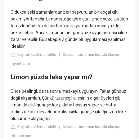
Oldukça eski zamanlardan beri başvurulan bir doğal cilt
bakım yöntemidir. Limon isteğe göre gün içinde yüze sürülüp
temizlenebilir ya da şartlara göre yatmadan önce yüzde
bekletilebilir. Ancak limonun her gün yüze uygulanması cilde
zarar verebilir. Bu sebeple 2 günde bir uygulaması yapılması
idealdir.
Kaynak kaldırma talebi
Cevabın tamamını burada okuyun:
|
mynet.com
Limon yüzde leke yapar mı?
Önce peelingi, daha sonra maskeyi uygulayın. Fakat gündüz
değil akşamları. Çünkü turunçgil ailesinin diğer üyeleri gibi
limon da cildi güneşe karşı daha hassas yapar ve hatta
cildinizde bu meyvelerin kalıntısıyla güneşe çıktığınızda leke
oluşumu kolaylaştırır.
Kaynak kaldırma talebi
Cevabın tamamını burada okuyun:
|
trthaber.com