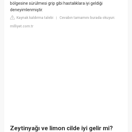
bölgesine sürülmesi grip gibi hastalıklara iyi geldiği
deneyimlenmiştir.
Kaynak kaldırma talebi
Cevabın tamamını burada okuyun:
|
milliyet.com.tr
Zeytinyağı ve limon cilde iyi gelir mi?