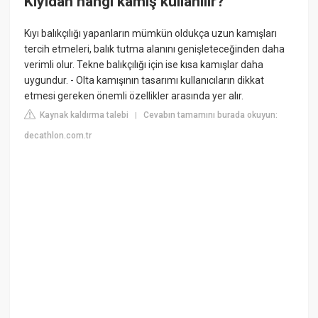
Kıyıdan hangi kamış kullanılır?
Kıyı balıkçılığı yapanların mümkün oldukça uzun kamışları
tercih etmeleri, balık tutma alanını genişleteceğinden daha
verimli olur. Tekne balıkçılığı için ise kısa kamışlar daha
uygundur. - Olta kamışının tasarımı kullanıcıların dikkat
etmesi gereken önemli özellikler arasında yer alır.
Kaynak kaldırma talebi
Cevabın tamamını burada okuyun:
|
decathlon.com.tr