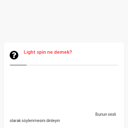
Light spin ne demek?
Bunun sesli
olarak söylenmesini dinleyin