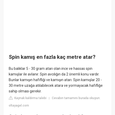
Spin kamış en fazla kaç metre atar?
Bu balıklar 5 - 30 gram atarı olan ince ve hassas spin
kamışlar ile avlanır. Spin avcılığın da 2 önemli konu vardır.
Bunlar kamışın hafifliği ve kamışın atarı. Spin kamışlar 20 -
30 metre uzağa atılabilecek atara ve yormayacak hafifliğe
sahip olması gerekir.
Kaynak kaldırma talebi
Cevabın tamamını burada okuyun:
|
oltayagel.com