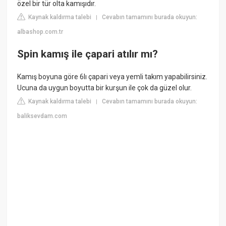
özel bir tür olta kamışıdır.
Kaynak kaldırma talebi
Cevabın tamamını burada okuyun:
|
albashop.com.tr
Spin kamış ile çapari atılır mı?
Kamış boyuna göre 6lı çapari veya yemli takım yapabilirsiniz.
Ucuna da uygun boyutta bir kurşun ile çok da güzel olur.
Kaynak kaldırma talebi
Cevabın tamamını burada okuyun:
|
baliksevdam.com