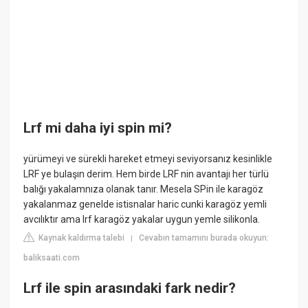
Lrf mi daha iyi spin mi?
yürümeyi ve sürekli hareket etmeyi seviyorsanız kesinlikle
LRF ye bulaşın derim. Hem birde LRF nin avantajı her türlü
balığı yakalamnıza olanak tanır. Mesela SPin ile karagöz
yakalanmaz genelde istisnalar haric cunki karagöz yemli
avcılıktır ama lrf karagöz yakalar uygun yemle silikonla.
Kaynak kaldırma talebi
Cevabın tamamını burada okuyun:
|
baliksaati.com
Lrf ile spin arasındaki fark nedir?