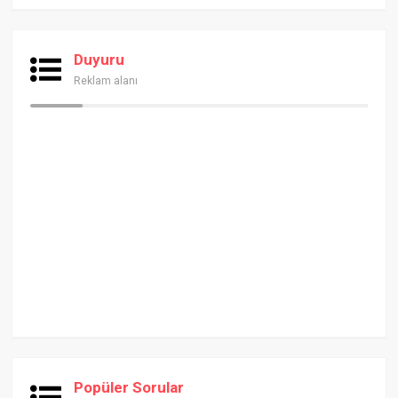
Duyuru
Reklam alanı
Popüler Sorular