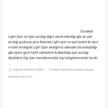
Duraklat
Light Spin ve Spin avcılığı diğer adı ile bilindiği gibi at-çek
avcılığı grubuna girer.Aslında Light spin ve spin birbiri ile aynı
model avcılığıdır.Light Spin dediğimiz adından da anlaşıldığı
gibi spine göre hafif sahtelerin kullanıldığı spin avcılığı
diyebiliriz.Sığ olan meralarımızda ,kıyı bölgelerimizde tercih
...
Kaynak kaldırma talebi
Cevabın tamamını burada okuyun:
|
oltaekipmani.com