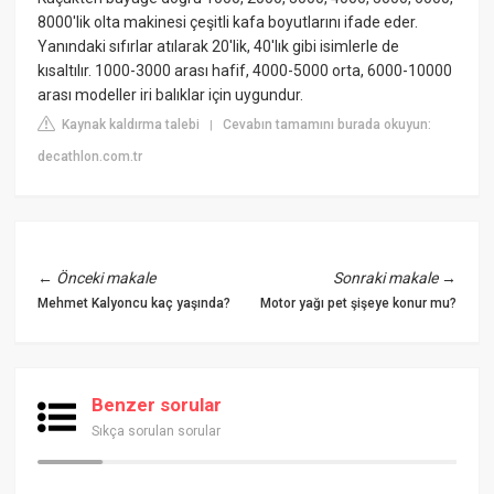
8000'lik olta makinesi çeşitli kafa boyutlarını ifade eder.
Yanındaki sıfırlar atılarak 20'lik, 40'lık gibi isimlerle de
kısaltılır. 1000-3000 arası hafif, 4000-5000 orta, 6000-10000
arası modeller iri balıklar için uygundur.
Kaynak kaldırma talebi
Cevabın tamamını burada okuyun:
|
decathlon.com.tr
←
Önceki makale
Sonraki makale
→
Mehmet Kalyoncu kaç yaşında?
Motor yağı pet şişeye konur mu?
Benzer sorular
Sıkça sorulan sorular