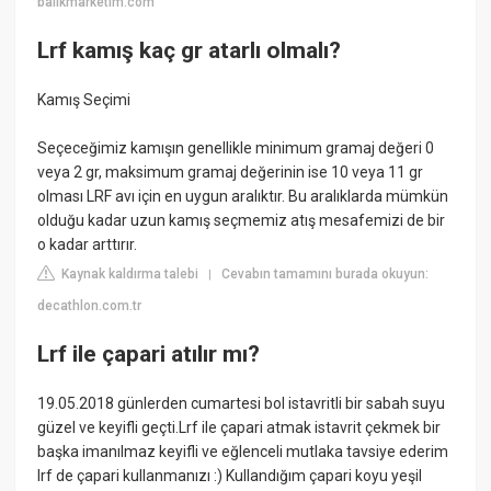
balikmarketim.com
Lrf kamış kaç gr atarlı olmalı?
Kamış Seçimi
Seçeceğimiz kamışın genellikle minimum gramaj değeri 0
veya 2 gr, maksimum gramaj değerinin ise 10 veya 11 gr
olması LRF avı için en uygun aralıktır. Bu aralıklarda mümkün
olduğu kadar uzun kamış seçmemiz atış mesafemizi de bir
o kadar arttırır.
Kaynak kaldırma talebi
Cevabın tamamını burada okuyun:
|
decathlon.com.tr
Lrf ile çapari atılır mı?
19.05.2018 günlerden cumartesi bol istavritli bir sabah suyu
güzel ve keyifli geçti.Lrf ile çapari atmak istavrit çekmek bir
başka imanılmaz keyifli ve eğlenceli mutlaka tavsiye ederim
lrf de çapari kullanmanızı :) Kullandığım çapari koyu yeşil