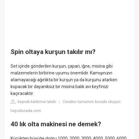
Spin oltaya kurşun takılır mı?
Set içinde gönderilen kurşun, çapari, iğne, misina gibi
malzemelerin birbirine uyumu önemlidir. Kamışınızın
atamayacağı ağırlıkta bir kurşun ya da kurşunu atarken
kopacak bir dayanıksız bir misina balık avı keyfinizi
kaçıracaktır.
Kaynak kaldırma talebi
Cevabın tamamını burada okuyun:
|
hepsiburada.com
40 lık olta makinesi ne demek?
Küçükten büyüğe doğru 1000, 2000, 3000, 4000, 5000, 6000,