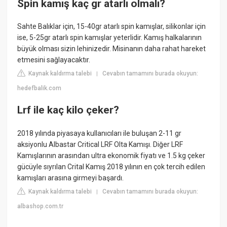
Spin kamış kaç gr atarlı olmalı?
Sahte Balıklar için, 15-40gr atarlı spin kamışlar, silikonlar için
ise, 5-25gr atarlı spin kamışlar yeterlidir. Kamış halkalarının
büyük olması sizin lehinizedir. Misinanın daha rahat hareket
etmesini sağlayacaktır.
Kaynak kaldırma talebi
Cevabın tamamını burada okuyun:
|
hedefbalik.com
Lrf ile kaç kilo çeker?
2018 yılında piyasaya kullanıcıları ile buluşan 2-11 gr
aksiyonlu Albastar Critical LRF Olta Kamışı. Diğer LRF
Kamışlarının arasından ultra ekonomik fiyatı ve 1.5 kg çeker
gücüyle sıyrılan Crital Kamış 2018 yılının en çok tercih edilen
kamışları arasına girmeyi başardı.
Kaynak kaldırma talebi
Cevabın tamamını burada okuyun:
|
albashop.com.tr