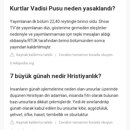
Kurtlar Vadisi Pusu neden yasaklandı?
Yayımlanan ilk bölüm 22,40 reytingle birinci oldu. Show
TV'de yayımlanan dizi, gösterime girmeden eleştiriler
nedeniyle ve yayımlanmaması için tepki mesajları aldığı
iddiasıyla RTÜK tarafından birinci bölümünden sonra
yayından kaldırtılmıştır.
Kaynak kaldırma talebi
Cevabın tamamını burada okuyun:
|
tr.wikipedia.org
7 büyük günah nedir Hristiyanlık?
İnsanların günah işlemelerine neden olan unsurlar üzerinde
düşünen Hıristiyan din adamları, insanda fıtri olarak bulunan
bazı unsurlara dikkat çekmişlerdir. Yedi ile sınırlandırılıp
günah olarak kabul edilen bu unsurlar kibir, açgözlülük,
şehvet, öfke, haset, tembellik ve oburluktur.
Kaynak kaldırma talebi
Cevabın tamamını burada okuyun:
|