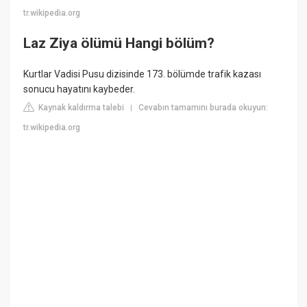
tr.wikipedia.org
Laz Ziya ölümü Hangi bölüm?
Kurtlar Vadisi Pusu dizisinde 173. bölümde trafik kazası
sonucu hayatını kaybeder.
Kaynak kaldırma talebi
Cevabın tamamını burada okuyun:
|
tr.wikipedia.org