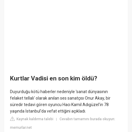
Kurtlar Vadisi en son kim öldü?
Duyurduğu kötü haberler nedeniyle 'sanat dünyasının
felaket tellalı' olarak anılan ses sanatçısı Onur Akay, bir
süredir tedavi gören oyuncu Hacı Kamil Adıgüzel'in 78
yaşında İstanbul'da vefat ettiğini açıkladı.
Kaynak kaldırma talebi
Cevabın tamamını burada okuyun:
|
memurlar.net