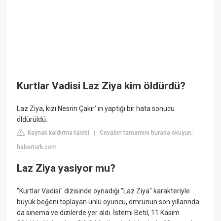
Kurtlar Vadisi Laz Ziya kim öldürdü?
Laz Ziya, kızı Nesrin Çakır' ın yaptığı bir hata sonucu
öldürüldü.
Kaynak kaldırma talebi
Cevabın tamamını burada okuyun:
|
haberturk.com
Laz Ziya yasiyor mu?
"Kurtlar Vadisi'' dizisinde oynadığı ''Laz Ziya'' karakteriyle
büyük beğeni toplayan ünlü oyuncu, ömrünün son yıllarında
da sinema ve dizilerde yer aldı. İstemi Betil, 11 Kasım