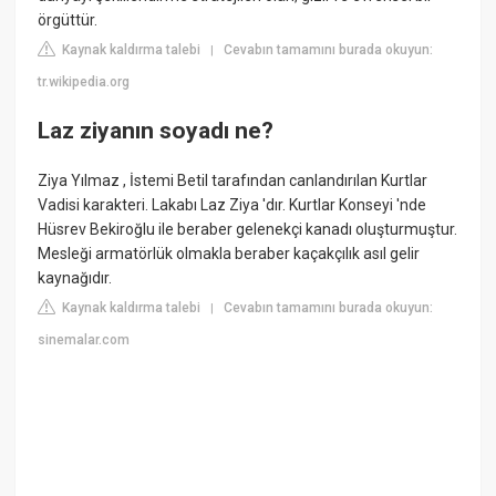
örgüttür.
Kaynak kaldırma talebi
Cevabın tamamını burada okuyun:
|
tr.wikipedia.org
Laz ziyanın soyadı ne?
Ziya Yılmaz , İstemi Betil tarafından canlandırılan Kurtlar
Vadisi karakteri. Lakabı Laz Ziya 'dır. Kurtlar Konseyi 'nde
Hüsrev Bekiroğlu ile beraber gelenekçi kanadı oluşturmuştur.
Mesleği armatörlük olmakla beraber kaçakçılık asıl gelir
kaynağıdır.
Kaynak kaldırma talebi
Cevabın tamamını burada okuyun:
|
sinemalar.com