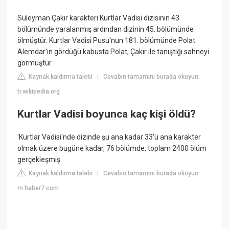
Süleyman Çakır karakteri Kurtlar Vadisi dizisinin 43.
bölümünde yaralanmış ardından dizinin 45. bölümünde
ölmüştür. Kurtlar Vadisi Pusu'nun 181. bölümünde Polat
Alemdar'ın gördüğü kabusta Polat, Çakır ile tanıştığı sahneyi
görmüştür.
Kaynak kaldırma talebi
Cevabın tamamını burada okuyun:
|
tr.wikipedia.org
Kurtlar Vadisi boyunca kaç kişi öldü?
'Kurtlar Vadisi'nde dizinde şu ana kadar 33'ü ana karakter
olmak üzere bugüne kadar, 76 bölümde, toplam 2400 ölüm
gerçekleşmiş.
Kaynak kaldırma talebi
Cevabın tamamını burada okuyun:
|
m.haber7.com