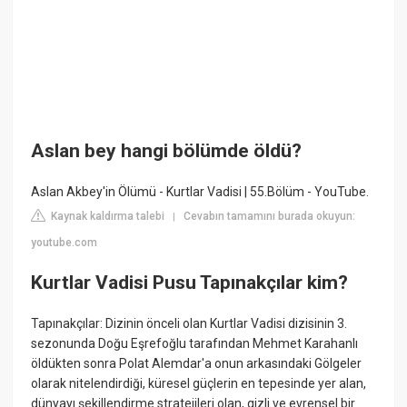
Aslan bey hangi bölümde öldü?
Aslan Akbey'in Ölümü - Kurtlar Vadisi | 55.Bölüm - YouTube.
Kaynak kaldırma talebi
Cevabın tamamını burada okuyun:
|
youtube.com
Kurtlar Vadisi Pusu Tapınakçılar kim?
Tapınakçılar: Dizinin önceli olan Kurtlar Vadisi dizisinin 3.
sezonunda Doğu Eşrefoğlu tarafından Mehmet Karahanlı
öldükten sonra Polat Alemdar'a onun arkasındaki Gölgeler
olarak nitelendirdiği, küresel güçlerin en tepesinde yer alan,
dünyayı şekillendirme stratejileri olan, gizli ve evrensel bir