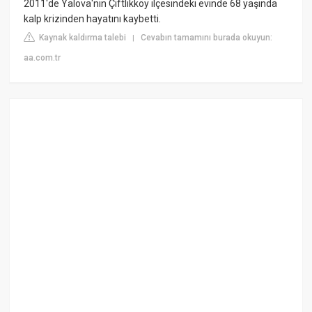
2011'de Yalova'nın Çiftlikköy ilçesindeki evinde 68 yaşında
kalp krizinden hayatını kaybetti.
Kaynak kaldırma talebi
Cevabın tamamını burada okuyun:
|
aa.com.tr