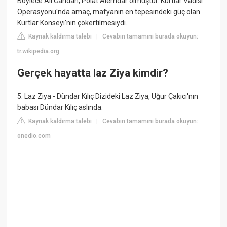
Böylece Ali Candan, Polat Alemdar olmuştur. Kurtlar Vadisi
Operasyonu'nda amaç, mafyanın en tepesindeki güç olan
Kurtlar Konseyi'nin çökertilmesiydi.
Kaynak kaldırma talebi
Cevabın tamamını burada okuyun:
|
tr.wikipedia.org
Gerçek hayatta laz Ziya kimdir?
5. Laz Ziya - Dündar Kılıç Dizideki Laz Ziya, Uğur Çakıcı'nın
babası Dündar Kılıç aslında.
Kaynak kaldırma talebi
Cevabın tamamını burada okuyun:
|
onedio.com