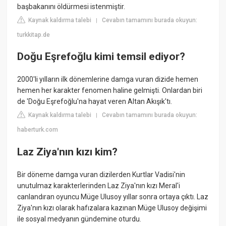
başbakanını öldürmesi istenmiştir.
Kaynak kaldırma talebi
Cevabın tamamını burada okuyun:
|
turkkitap.de
Doğu Eşrefoğlu kimi temsil ediyor?
2000'li yılların ilk dönemlerine damga vuran dizide hemen
hemen her karakter fenomen haline gelmişti. Onlardan biri
de 'Doğu Eşrefoğlu'na hayat veren Altan Akışık'tı.
Kaynak kaldırma talebi
Cevabın tamamını burada okuyun:
|
haberturk.com
Laz Ziya'nın kızı kim?
Bir döneme damga vuran dizilerden Kurtlar Vadisi'nin
unutulmaz karakterlerinden Laz Ziya'nın kızı Meral'i
canlandıran oyuncu Müge Ulusoy yıllar sonra ortaya çıktı. Laz
Ziya'nın kızı olarak hafızalara kazınan Müge Ulusoy değişimi
ile sosyal medyanın gündemine oturdu.