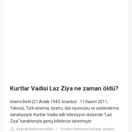
Kurtlar Vadisi Laz Ziya ne zaman öldü?
İstemi Betil (21 Aralık 1943, İstanbul - 11 Kasım 2011,
Yalova), Türk sinema, tiyatro, dizi oyuncusu ve seslendirme
sanatçısıydı. Kurtlar Vadisi adlı televizyon dizisinde "Laz
Ziya" karakteriyle geniş kitlelerce tanınmıştır.
Kaynak kaldırma talebi
Cevabın tamamını burada okuyun:
|