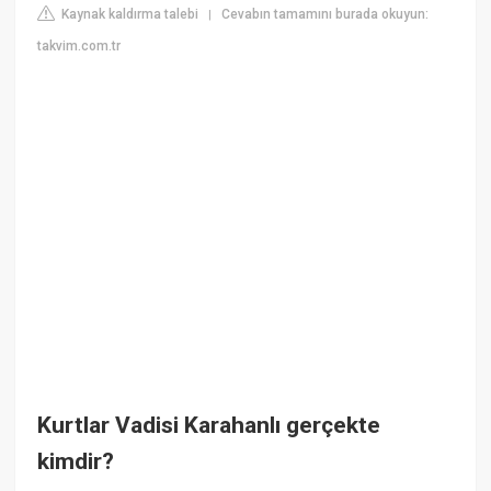
Kaynak kaldırma talebi
Cevabın tamamını burada okuyun:
|
takvim.com.tr
Kurtlar Vadisi Karahanlı gerçekte
kimdir?