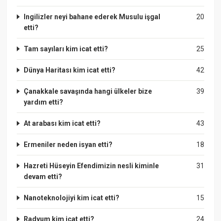
Ingilizler neyi bahane ederek Musulu işgal
20
etti?
Tam sayıları kim icat etti?
25
Dünya Haritası kim icat etti?
42
Çanakkale savaşında hangi ülkeler bize
39
yardım etti?
At arabası kim icat etti?
43
Ermeniler neden isyan etti?
18
Hazreti Hüseyin Efendimizin nesli kiminle
31
devam etti?
Nanoteknolojiyi kim icat etti?
15
Radyum kim icat etti?
24