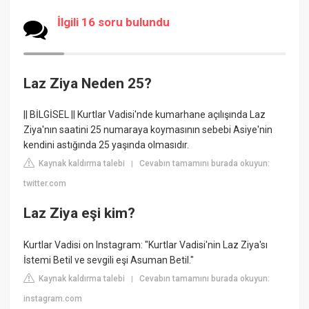
İlgili 16 soru bulundu
Laz Ziya Neden 25?
|| BİLGİSEL || Kurtlar Vadisi'nde kumarhane açılışında Laz
Ziya'nın saatini 25 numaraya koymasının sebebi Asiye'nin
kendini astığında 25 yaşında olmasıdır.
Kaynak kaldırma talebi
Cevabın tamamını burada okuyun:
|
twitter.com
Laz Ziya eşi kim?
Kurtlar Vadisi on Instagram: "Kurtlar Vadisi'nin Laz Ziya'sı
İstemi Betil ve sevgili eşi Asuman Betil."
Kaynak kaldırma talebi
Cevabın tamamını burada okuyun:
|
instagram.com