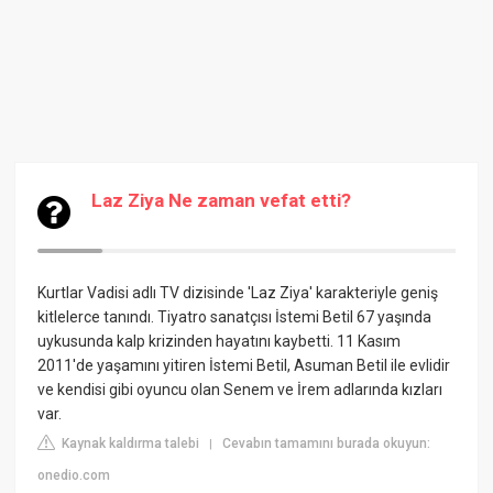
Laz Ziya Ne zaman vefat etti?
Kurtlar Vadisi adlı TV dizisinde 'Laz Ziya' karakteriyle geniş
kitlelerce tanındı. Tiyatro sanatçısı İstemi Betil 67 yaşında
uykusunda kalp krizinden hayatını kaybetti. 11 Kasım
2011'de yaşamını yitiren İstemi Betil, Asuman Betil ile evlidir
ve kendisi gibi oyuncu olan Senem ve İrem adlarında kızları
var.
Kaynak kaldırma talebi
Cevabın tamamını burada okuyun:
|
onedio.com