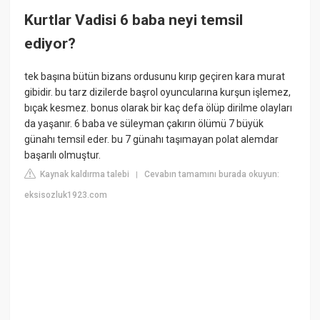
Kurtlar Vadisi 6 baba neyi temsil
ediyor?
tek başına bütün bizans ordusunu kırıp geçiren kara murat
gibidir. bu tarz dizilerde başrol oyuncularına kurşun işlemez,
bıçak kesmez. bonus olarak bir kaç defa ölüp dirilme olayları
da yaşanır. 6 baba ve süleyman çakırın ölümü 7 büyük
günahı temsil eder. bu 7 günahı taşımayan polat alemdar
başarılı olmuştur.
Kaynak kaldırma talebi
Cevabın tamamını burada okuyun:
|
eksisozluk1923.com