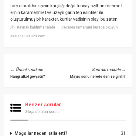
tam olarak bir kişinin karşılığı değil. tuncay özilhan mehmet
emin karamehmet ve üzeyir garih'ten esintiler ile
oluşturulmuş bir karakter. kurtlar vadisinin olayı bu zaten.
Kaynak kaldırma talebi
Cevabın tamamını burada okuyun:
|
eksisozluk1923.com
←
Önceki makale
Sonraki makale
→
Hangi alkol gevşetir?
Mayıs sonu nerede denize girilir?
Benzer sorular
Sıkça sorulan sorular
Moğollar neden istila etti?
31