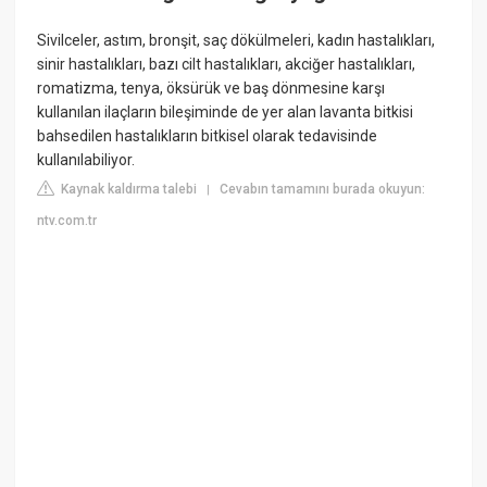
Sivilceler, astım, bronşit, saç dökülmeleri, kadın hastalıkları,
sinir hastalıkları, bazı cilt hastalıkları, akciğer hastalıkları,
romatizma, tenya, öksürük ve baş dönmesine karşı
kullanılan ilaçların bileşiminde de yer alan lavanta bitkisi
bahsedilen hastalıkların bitkisel olarak tedavisinde
kullanılabiliyor.
Kaynak kaldırma talebi
Cevabın tamamını burada okuyun:
|
ntv.com.tr