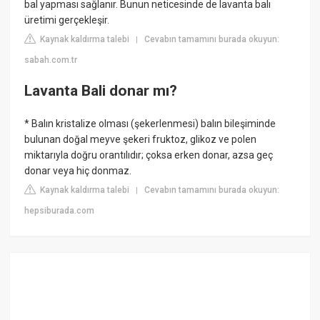
bal yapması sağlanır. Bunun neticesinde de lavanta balı
üretimi gerçekleşir.
Kaynak kaldırma talebi
Cevabın tamamını burada okuyun:
|
sabah.com.tr
Lavanta Bali donar mı?
* Balın kristalize olması (şekerlenmesi) balın bileşiminde
bulunan doğal meyve şekeri fruktoz, glikoz ve polen
miktarıyla doğru orantılıdır; çoksa erken donar, azsa geç
donar veya hiç donmaz.
Kaynak kaldırma talebi
Cevabın tamamını burada okuyun:
|
hepsiburada.com