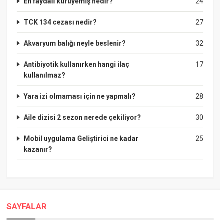
En faydalı kuruyemiş nedir?
24
TCK 134 cezası nedir?
27
Akvaryum balığı neyle beslenir?
32
Antibiyotik kullanırken hangi ilaç
17
kullanılmaz?
Yara izi olmaması için ne yapmalı?
28
Aile dizisi 2 sezon nerede çekiliyor?
30
Mobil uygulama Geliştirici ne kadar
25
kazanır?
SAYFALAR