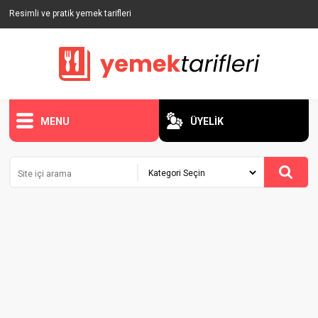
Resimli ve pratik yemek tarifleri
MENU
ÜYELİK