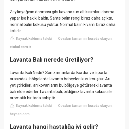
Zeytinyağının donması gibi kavanozun alt kısımları donma
yapar ise hakiki baldır. Sahte balın rengi biraz daha açıktır,
normal balın kokusu yoktur. Normal balın kıvamı biraz daha
katıdır.
Kaynak kaldırma talebi
Cevabın tamamını burada okuyun:
|
etabal.com.tr
Lavanta Balı nerede üretiliyor?
Lavanta Balı Nedir? Son zamanlarda Burdur ve Isparta
arasındaki bölgelerde lavanta bahçeleri kurulmuştur. Arı
yetiştiricileri, arı kovanlarını bu bölgeye götürerek lavanta
balı elde ederler. Lavanta balı, bildiğiniz lavanta kokusu ile
aromatik bir tada sahiptir.
Kaynak kaldırma talebi
Cevabın tamamını burada okuyun:
|
beyceri.com
Lavanta hangi hastalığa iyi gelir?