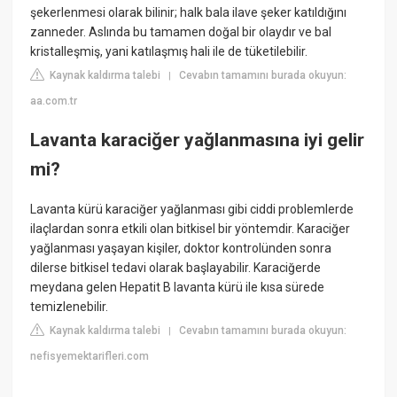
şekerlenmesi olarak bilinir; halk bala ilave şeker katıldığını
zanneder. Aslında bu tamamen doğal bir olaydır ve bal
kristalleşmiş, yani katılaşmış hali ile de tüketilebilir.
Kaynak kaldırma talebi
Cevabın tamamını burada okuyun:
|
aa.com.tr
Lavanta karaciğer yağlanmasına iyi gelir
mi?
Lavanta kürü karaciğer yağlanması gibi ciddi problemlerde
ilaçlardan sonra etkili olan bitkisel bir yöntemdir. Karaciğer
yağlanması yaşayan kişiler, doktor kontrolünden sonra
dilerse bitkisel tedavi olarak başlayabilir. Karaciğerde
meydana gelen Hepatit B lavanta kürü ile kısa sürede
temizlenebilir.
Kaynak kaldırma talebi
Cevabın tamamını burada okuyun:
|
nefisyemektarifleri.com