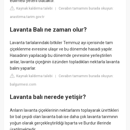
edilmesi yeterli olacaktır.
Kaynak kaldırma talebi
Cevabın tamamını burada okuyun:
|
arastirma.tarim.gov.tr
Lavanta Balı ne zaman olur?
Lavanta tarlalarındaki bitkiler Temmuz ayı içerisinde tam
çiçeklenme evresine ulaşır ve bu dönemde hasadı yapılır.
Hasadının yapılacağı bu dönemde çevresine yerleştirilen
arılar, lavanta çiçeğinin özünden topladıkları nektarla lavanta
balını yaparlar.
Kaynak kaldırma talebi
Cevabın tamamını burada okuyun:
|
balgurmesi.com
Lavanta balı nerede yetişir?
Arıların lavanta çiçeklerinin nektarlarını toplayarak ürettikleri
bir bal çeşidi olan lavanta balı ise daha çok lavanta tarımının
yoğun olarak gerçekleştirildiği Isparta ve Burdur illerinde
üretilmektedir.