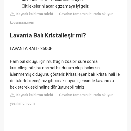
Cilt lekelerini açar, egzamaya iyi gelir.
Kaynak kaldırma talebi
Cevabın tamamını burada okuyun:
|
kocamaar.com
Lavanta Balı Kristalleşir mi?
LAVANTA BALI - 850GR
Ham bal olduğu için mutfağınızda bir süre sonra
kristalleşebilir, bu normal bir durum olup, balınızın
işlenmemiş olduğunu gösterir. Kristalleşen balı, kristal hali ile
de tüketebileceğiniz gibi sıcak suyun içerisinde kavanozu
bekleterek eski haline dönüştürebilirsiniz.
Kaynak kaldırma talebi
Cevabın tamamını burada okuyun:
|
yesillimon.com