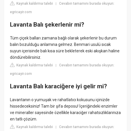
Kaynak kaldırma talebi
Cevabın tamamını burada okuyun:
|
egricayir.com
Lavanta Balı şekerlenir mi?
Tüm çiçek balları zamana bağlı olarak şekerlenir bu durum
balın bozulduğu anlamına gelmez. Benmari usulü sıcak
suyun içerisinde balı kısa süre bekleterek eski akışkan haline
döndürebilirsiniz.
Kaynak kaldırma talebi
Cevabın tamamını burada okuyun:
|
egricayir.com
Lavanta Balı karaciğere iyi gelir mi?
Lavantanın o yumuşak ve rahatlatıcı kokusunu içinizde
hissedeceksiniz! Tam bir şifa deposu! İçeriğindeki enzimler
ve mineraller sayesinde özellikle karaciğer rahatsızlıklarınıza
en tatlı çözüm.
Kaynak kaldırma talebi
Cevabın tamamını burada okuyun:
|