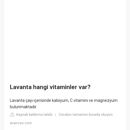
Lavanta hangi vitaminler var?
Lavanta çayı içerisinde kalsiyum, C vitamini ve magnezyum
bulunmaktadır.
Kaynak kaldırma talebi
Cevabın tamamını burada okuyun:
|
avansas.com