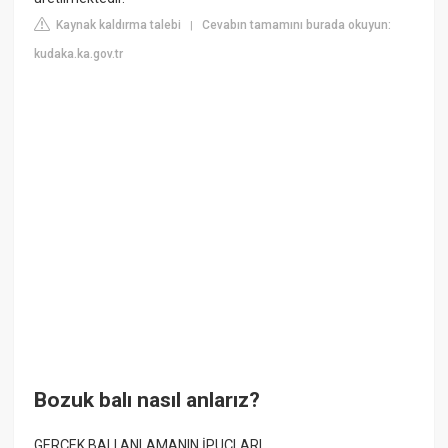
Kaynak kaldırma talebi
Cevabın tamamını burada okuyun:
|
kudaka.ka.gov.tr
Bozuk balı nasıl anlarız?
GERÇEK BALI ANLAMANIN İPUÇLARI