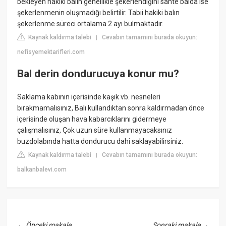
bekleyen hakiki balın genellikle şekerlendiğini sahte balda ise
şekerlenmenin oluşmadığı belirtilir. Tabii hakiki balın
şekerlenme süreci ortalama 2 ayı bulmaktadır.
Kaynak kaldırma talebi
Cevabın tamamını burada okuyun:
|
nefisyemektarifleri.com
Bal derin dondurucuya konur mu?
Saklama kabının içerisinde kaşık vb. nesneleri
bırakmamalısınız, Balı kullandıktan sonra kaldırmadan önce
içerisinde oluşan hava kabarcıklarını gidermeye
çalışmalısınız, Çok uzun süre kullanmayacaksınız
buzdolabında hatta dondurucu dahi saklayabilirsiniz.
Kaynak kaldırma talebi
Cevabın tamamını burada okuyun:
|
balkanbalevi.com
←
Önceki makale
Sonraki makale
→