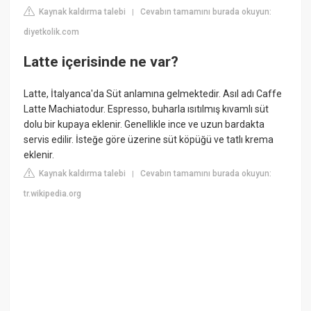
Kaynak kaldırma talebi
Cevabın tamamını burada okuyun:
|
diyetkolik.com
Latte içerisinde ne var?
Latte, İtalyanca'da Süt anlamına gelmektedir. Asıl adı Caffe
Latte Machiatodur. Espresso, buharla ısıtılmış kıvamlı süt
dolu bir kupaya eklenir. Genellikle ince ve uzun bardakta
servis edilir. İsteğe göre üzerine süt köpüğü ve tatlı krema
eklenir.
Kaynak kaldırma talebi
Cevabın tamamını burada okuyun:
|
tr.wikipedia.org