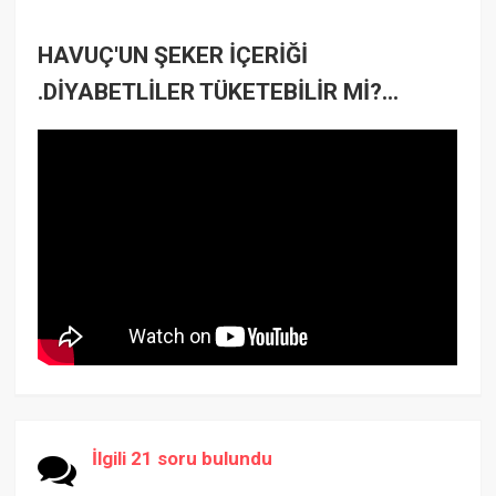
HAVUÇ'UN ŞEKER İÇERİĞİ
.DİYABETLİLER TÜKETEBİLİR Mİ?...
İlgili 21 soru bulundu