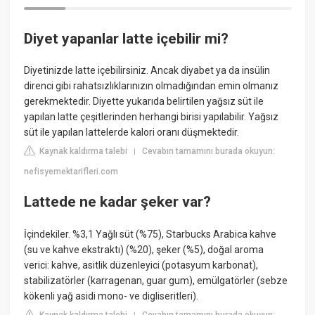
Diyet yapanlar latte içebilir mi?
Diyetinizde latte içebilirsiniz. Ancak diyabet ya da insülin
direnci gibi rahatsızlıklarınızın olmadığından emin olmanız
gerekmektedir. Diyette yukarıda belirtilen yağsız süt ile
yapılan latte çeşitlerinden herhangi birisi yapılabilir. Yağsız
süt ile yapılan lattelerde kalori oranı düşmektedir.
Kaynak kaldırma talebi
Cevabın tamamını burada okuyun:
|
nefisyemektarifleri.com
Lattede ne kadar şeker var?
İçindekiler. %3,1 Yağlı süt (%75), Starbucks Arabica kahve
(su ve kahve ekstraktı) (%20), şeker (%5), doğal aroma
verici: kahve, asitlik düzenleyici (potasyum karbonat),
stabilizatörler (karragenan, guar gum), emülgatörler (sebze
kökenli yağ asidi mono- ve digliseritleri).
Kaynak kaldırma talebi
Cevabın tamamını burada okuyun: