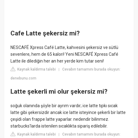
Cafe Latte şekersiz mi?
NESCAFÉ Xpress Café Latte, kahvesini şekersiz ve sütlü
sevenlere, hem de 65 kalori! Yeni NESCAFÉ Xpress Café
Latte ile dilediğin her an her yerde kim tutar seni!
Kaynak kaldırma talebi
Cevabın tamamını burada okuyun:
|
denebunu.com
Latte şekerli mi olur şekersiz mi?
soğuk olanında şöyle bir ayrım vardır; ice latte tıpkı sıcak
latte gibi şekersizdir ancak ice latte isteyince şekerli bir latte
çeşidi olan frappe latte yaparlar. nedendir bilinmez.
starbucks'larda istenilen sıcaklıkta sipariş edilebilir.
Kaynak kaldırma talebi
Cevabın tamamını burada okuyun:
|