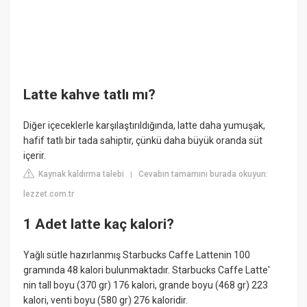
Latte kahve tatlı mı?
Diğer içeceklerle karşılaştırıldığında, latte daha yumuşak,
hafif tatlı bir tada sahiptir, çünkü daha büyük oranda süt
içerir.
Kaynak kaldırma talebi
Cevabın tamamını burada okuyun:
|
lezzet.com.tr
1 Adet latte kaç kalori?
Yağlı sütle hazırlanmış Starbucks Caffe Lattenin 100
gramında 48 kalori bulunmaktadır. Starbucks Caffe Latte'
nin tall boyu (370 gr) 176 kalori, grande boyu (468 gr) 223
kalori, venti boyu (580 gr) 276 kaloridir.