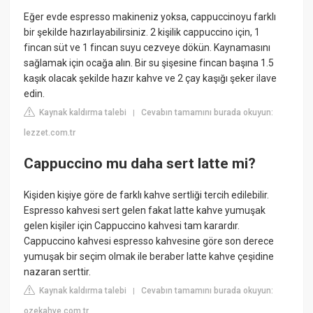
Eğer evde espresso makineniz yoksa, cappuccinoyu farklı
bir şekilde hazırlayabilirsiniz. 2 kişilik cappuccino için, 1
fincan süt ve 1 fincan suyu cezveye dökün. Kaynamasını
sağlamak için ocağa alın. Bir su şişesine fincan başına 1.5
kaşık olacak şekilde hazır kahve ve 2 çay kaşığı şeker ilave
edin.
Kaynak kaldırma talebi
Cevabın tamamını burada okuyun:
|
lezzet.com.tr
Cappuccino mu daha sert latte mi?
Kişiden kişiye göre de farklı kahve sertliği tercih edilebilir.
Espresso kahvesi sert gelen fakat latte kahve yumuşak
gelen kişiler için Cappuccino kahvesi tam karardır.
Cappuccino kahvesi espresso kahvesine göre son derece
yumuşak bir seçim olmak ile beraber latte kahve çeşidine
nazaran serttir.
Kaynak kaldırma talebi
Cevabın tamamını burada okuyun:
|
ozekahve.com.tr