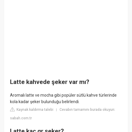
Latte kahvede şeker var mı?
Aromalı latte ve mocha gibi popüler sütlü kahve türlerinde
kola kadar şeker bulunduğu belirlendi.
Kaynak kaldırma talebi
Cevabın tamamını burada okuyun:
|
sabah.com.tr
Latte kaç gr şeker?