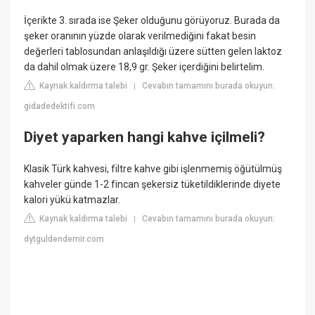
İçerikte 3. sırada ise Şeker olduğunu görüyoruz. Burada da
şeker oranının yüzde olarak verilmediğini fakat besin
değerleri tablosundan anlaşıldığı üzere sütten gelen laktoz
da dahil olmak üzere 18,9 gr. Şeker içerdiğini belirtelim.
Kaynak kaldırma talebi
Cevabın tamamını burada okuyun:
|
gidadedektifi.com
Diyet yaparken hangi kahve içilmeli?
Klasik Türk kahvesi, filtre kahve gibi işlenmemiş öğütülmüş
kahveler günde 1-2 fincan şekersiz tüketildiklerinde diyete
kalori yükü katmazlar.
Kaynak kaldırma talebi
Cevabın tamamını burada okuyun:
|
dytguldendemir.com