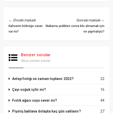
←
Önceki makale
Sonraki makale
→
Kahvenin böbreğe zararı
Makarna yedikten sonra kilo almamak için
var mı?
ne yapmalıyız?
Benzer sorular
Sıkça sorulan sorular
Antep fıstığı ne zaman toplanır 2022?
22
Çayı soğuk içilir mi?
16
Fıstık ağacı suyu sever mi?
44
Pişmiş baklava dolapta kaç gün saklanır?
27