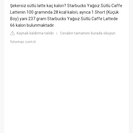
Şekersiz sütlü latte kaç kalori? Starbucks Yağsız Sütlü Caffe
Lattenin 100 gramında 28 kcal kalori, ayrıca 1 Short (Küçük
Boy) yani 237 gram Starbucks Yağsız Sütlü Caffe Lattede
66 kalori bulunmaktadır.
Kaynak kaldırma talebi
Cevabın tamamını burada okuyun:
|
fotomac.com.tr