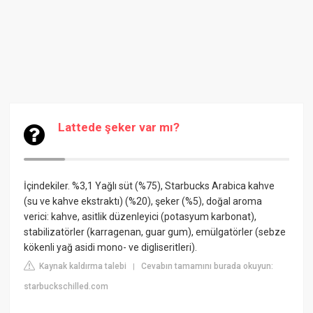
Lattede şeker var mı?
İçindekiler. %3,1 Yağlı süt (%75), Starbucks Arabica kahve
(su ve kahve ekstraktı) (%20), şeker (%5), doğal aroma
verici: kahve, asitlik düzenleyici (potasyum karbonat),
stabilizatörler (karragenan, guar gum), emülgatörler (sebze
kökenli yağ asidi mono- ve digliseritleri).
Kaynak kaldırma talebi
Cevabın tamamını burada okuyun:
|
starbuckschilled.com