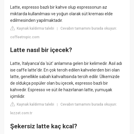
Latte, espresso bazlı bir kahve olup espressonun az
miktarda kullanılması ve yoğun olarak süt kreması elde
edilmesinden yapılmaktadır.
Kaynak kaldırma talebi
Cevabın tamamını burada okuyun:
|
coffeetropic.com
Latte nasıl bir içecek?
Latte, İtalyanca'da 'süt' anlamına gelen bir kelimedir. Asıl adı
ise caffe latte'dir. En çok tercih edilen kahvelerden biri olan
latte, genellikle sabah kahvaltısında tercih edilir. Ülkemizde
de oldukça popüler olan bu içecek, espresso bazlı bir
kahvedir. Espresso ve süt ile hazırlanan latte, yumuşak
içimlidir.
Kaynak kaldırma talebi
Cevabın tamamını burada okuyun:
|
lezzet.com.tr
Şekersiz latte kaç kcal?