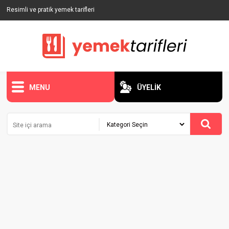
Resimli ve pratik yemek tarifleri
MENU
ÜYELİK