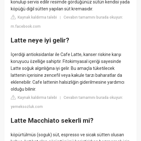
konulup servis edilir resimde gördüğünüz sütün kendisi yada
köpüğü diğil sütten yapılan süt kremasıdır.
Kaynak kaldırma talebi
Cevabın tamamını burada okuyun:
|
m.facebook.com
Latte neye iyi gelir?
İçerdiği antioksidanlar ile Cafe Latte, kanser riskine karşı
koruyucu özelliğe sahiptir. Fitokimyasal içeriği sayesinde
Latte soğuk algınlığına iyi gelir. Bu amaçla tüketilecek
lattenin içerisine zencefil veya kakule tarzı baharatlar da
eklenebilir. Cafe lattenin halsizliğin giderilmesine yardımcı
olduğu bilinir.
Kaynak kaldırma talebi
Cevabın tamamını burada okuyun:
|
yemeksozluk.com
Latte Macchiato sekerli mi?
köpürtülmüs (soguk) süt, espresso ve sicak sütten olusan