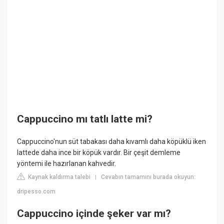
Cappuccino mı tatlı latte mi?
Cappuccino'nun süt tabakası daha kıvamlı daha köpüklü iken
lattede daha ince bir köpük vardır. Bir çeşit demleme
yöntemi ile hazırlanan kahvedir.
Kaynak kaldırma talebi
Cevabın tamamını burada okuyun:
|
dripesso.com
Cappuccino içinde şeker var mı?