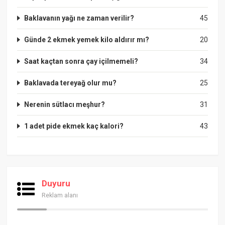
Baklavanın yağı ne zaman verilir?
45
Günde 2 ekmek yemek kilo aldırır mı?
20
Saat kaçtan sonra çay içilmemeli?
34
Baklavada tereyağ olur mu?
25
Nerenin sütlacı meşhur?
31
1 adet pide ekmek kaç kalori?
43
Duyuru
Reklam alanı