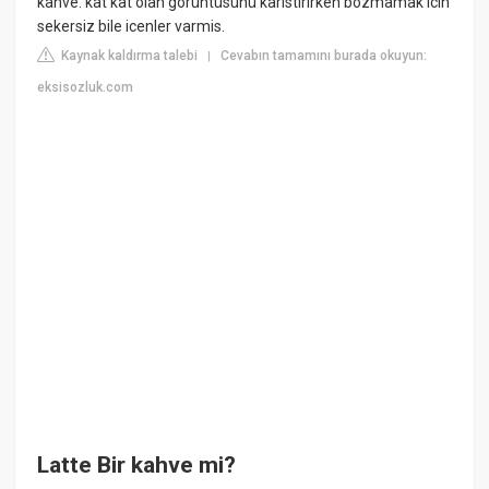
kahve. kat kat olan görüntüsünü karistirirken bozmamak icin
sekersiz bile icenler varmis.
Kaynak kaldırma talebi
Cevabın tamamını burada okuyun:
|
eksisozluk.com
Latte Bir kahve mi?