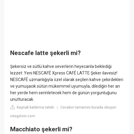
Nescafe latte şekerli mi?
Şekersiz ve sütlü kahve severlerin heyecanla beklediği
lezzet: Yeni NESCAFÉ Xpress CAFÉ LATTE Şeker ilavesiz!
NESCAFÉ uzmanlığıyla özel olarak seçilen kahve çekirdekleri
ve yumuşacık sütün mükemmel uyumuyla, dilediğin her an
her yerde hem serinletecek hem de günün yorgunluğunu
unutturacak.
Kaynak kaldırma talebi
Cevabın tamamını burada okuyun:
|
istegelsin.com
Macchiato şekerli mi?