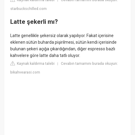
|
starbuckschilled.com
Latte şekerli mı?
Latte genellikle şekersiz olarak yapılıyor. Fakat içerisine
eklenen sütün buharda pişirilmesi, sütün kendi içerisinde
bulunan şekeri açığa çıkardığından, diğer espresso bazlı
kahvelere göre latte daha tatlı oluyor.
Kaynak kaldırma talebi
Cevabın tamamını burada okuyun:
|
bikahvearasi.com