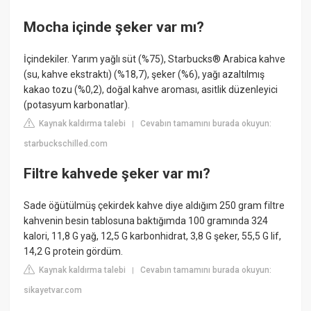
Mocha içinde şeker var mı?
İçindekiler. Yarım yağlı süt (%75), Starbucks® Arabica kahve
(su, kahve ekstraktı) (%18,7), şeker (%6), yağı azaltılmış
kakao tozu (%0,2), doğal kahve aroması, asitlik düzenleyici
(potasyum karbonatlar).
Kaynak kaldırma talebi
Cevabın tamamını burada okuyun:
|
starbuckschilled.com
Filtre kahvede şeker var mı?
Sade öğütülmüş çekirdek kahve diye aldığım 250 gram filtre
kahvenin besin tablosuna baktığımda 100 gramında 324
kalori, 11,8 G yağ, 12,5 G karbonhidrat, 3,8 G şeker, 55,5 G lif,
14,2 G protein gördüm.
Kaynak kaldırma talebi
Cevabın tamamını burada okuyun:
|
sikayetvar.com