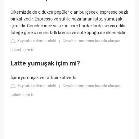
Ülkemizde de oldukça popüler olan bu içecek, espresso bazlı
bir kahvedir. Espresso ve süt ile hazırlanan latte, yumuşak
içimlidir. Genelde ince ve uzun cam bardaklarda servis edilir.
İsteğe göre üzerine tatlı krema ve süt köpüğü de eklenebilir.
Kaynak kaldırma talebi
Cevabın tamamını burada okuyun:
|
lezzet.com.tr
Latte yumuşak içim mi?
İçimi yumuşak ve tatlı bir kahvedir.
Kaynak kaldırma talebi
Cevabın tamamını burada okuyun:
|
sabah.com.tr