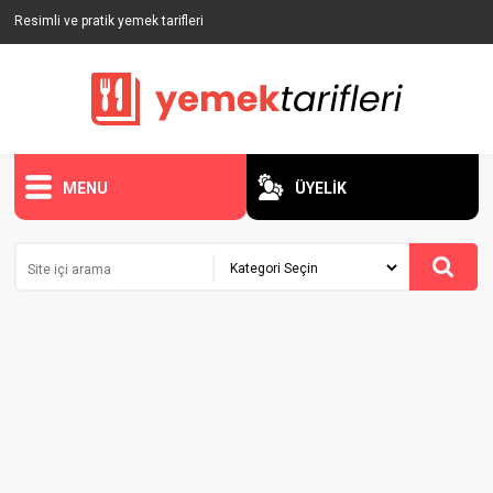
Resimli ve pratik yemek tarifleri
MENU
ÜYELİK