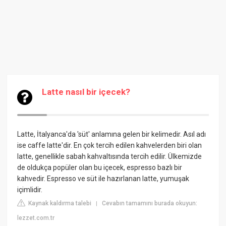
Latte nasıl bir içecek?
Latte, İtalyanca'da 'süt' anlamına gelen bir kelimedir. Asıl adı
ise caffe latte'dir. En çok tercih edilen kahvelerden biri olan
latte, genellikle sabah kahvaltısında tercih edilir. Ülkemizde
de oldukça popüler olan bu içecek, espresso bazlı bir
kahvedir. Espresso ve süt ile hazırlanan latte, yumuşak
içimlidir.
Kaynak kaldırma talebi
Cevabın tamamını burada okuyun:
|
lezzet.com.tr