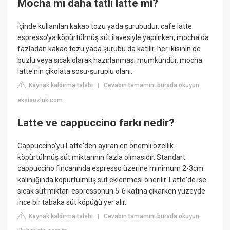
Mocha mı daha tatlı latte mi?
içinde kullanılan kakao tozu yada şurubudur. cafe latte
espresso'ya köpürtülmüş süt ilavesiyle yapılırken, mocha'da
fazladan kakao tozu yada şurubu da katılır. her ikisinin de
buzlu veya sıcak olarak hazırlanması mümkündür. mocha
latte'nin çikolata sosu-şuruplu olanı.
Kaynak kaldırma talebi
Cevabın tamamını burada okuyun:
|
eksisozluk.com
Latte ve cappuccino farkı nedir?
Cappuccino'yu Latte'den ayıran en önemli özellik
köpürtülmüş süt miktarının fazla olmasıdır. Standart
cappuccino fincanında espresso üzerine minimum 2-3cm
kalınlığında köpürtülmüş süt eklenmesi önerilir. Latte'de ise
sıcak süt miktarı espressonun 5-6 katına çıkarken yüzeyde
ince bir tabaka süt köpüğü yer alır.
Kaynak kaldırma talebi
Cevabın tamamını burada okuyun:
|