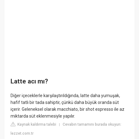
Latte acı mı?
Diğer içeceklerle karşılaştırıldığında, latte daha yumuşak,
hafif tatlı bir tada sahiptir, çünkü daha büyük oranda süt
içerir. Geleneksel olarak macchiato, bir shot espresso ile az
miktarda süt eklenmesiyle yapılır.
Kaynak kaldırma talebi
Cevabın tamamını burada okuyun:
|
lezzet.com.tr