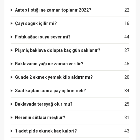
Antep fıstığı ne zaman toplanır 2022?
22
Çayı soğuk içilir mi?
16
Fıstık ağacı suyu sever mi?
44
Pişmiş baklava dolapta kaç gün saklanır?
27
Baklavanın yağı ne zaman verilir?
45
Günde 2 ekmek yemek kilo aldırır mı?
20
Saat kaçtan sonra çay içilmemeli?
34
Baklavada tereyağ olur mu?
25
Nerenin sütlacı meşhur?
31
1 adet pide ekmek kaç kalori?
43