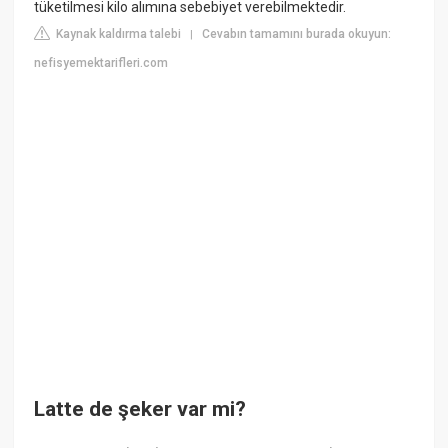
tüketilmesi kilo alımına sebebiyet verebilmektedir.
Kaynak kaldırma talebi
Cevabın tamamını burada okuyun:
|
nefisyemektarifleri.com
Latte de şeker var mi?