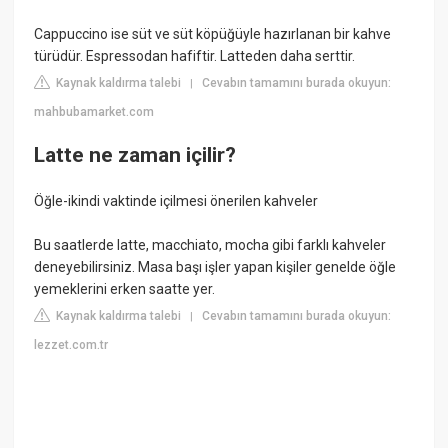
Cappuccino ise süt ve süt köpüğüyle hazırlanan bir kahve
türüdür. Espressodan hafiftir. Latteden daha serttir.
Kaynak kaldırma talebi
Cevabın tamamını burada okuyun:
|
mahbubamarket.com
Latte ne zaman içilir?
Öğle-ikindi vaktinde içilmesi önerilen kahveler
Bu saatlerde latte, macchiato, mocha gibi farklı kahveler
deneyebilirsiniz. Masa başı işler yapan kişiler genelde öğle
yemeklerini erken saatte yer.
Kaynak kaldırma talebi
Cevabın tamamını burada okuyun:
|
lezzet.com.tr