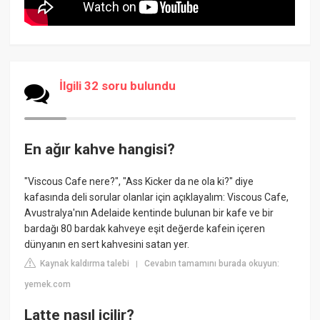
İlgili 32 soru bulundu
En ağır kahve hangisi?
"Viscous Cafe nere?", "Ass Kicker da ne ola ki?" diye
kafasında deli sorular olanlar için açıklayalım: Viscous Cafe,
Avustralya'nın Adelaide kentinde bulunan bir kafe ve bir
bardağı 80 bardak kahveye eşit değerde kafein içeren
dünyanın en sert kahvesini satan yer.
Kaynak kaldırma talebi
Cevabın tamamını burada okuyun:
|
yemek.com
Latte nasıl içilir?