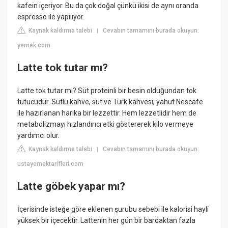
kafein içeriyor. Bu da çok doğal çünkü ikisi de aynı oranda
espresso ile yapılıyor.
Kaynak kaldırma talebi
Cevabın tamamını burada okuyun:
|
yemek.com
Latte tok tutar mı?
Latte tok tutar mı? Süt proteinli bir besin olduğundan tok
tutucudur. Sütlü kahve, süt ve Türk kahvesi, yahut Nescafe
ile hazırlanan harika bir lezzettir. Hem lezzetlidir hem de
metabolizmayı hızlandırıcı etki göstererek kilo vermeye
yardımcı olur.
Kaynak kaldırma talebi
Cevabın tamamını burada okuyun:
|
ustayemektarifleri.com
Latte göbek yapar mı?
İçerisinde isteğe göre eklenen şurubu sebebi ile kalorisi hayli
yüksek bir içecektir. Lattenin her gün bir bardaktan fazla