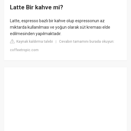
Latte Bir kahve mi?
Latte, espresso bazlı bir kahve olup espressonun az
miktarda kullanılması ve yoğun olarak süt kreması elde
edilmesinden yapılmaktadır.
Kaynak kaldırma talebi
Cevabın tamamını burada okuyun:
|
coffeetropic.com