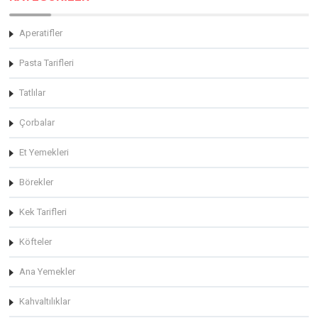
Aperatifler
Pasta Tarifleri
Tatlılar
Çorbalar
Et Yemekleri
Börekler
Kek Tarifleri
Köfteler
Ana Yemekler
Kahvaltılıklar