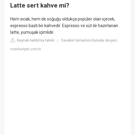
Latte sert kahve mi?
Hem sıcak, hem de soğuğu oldukça popüler olan içecek,
espresso bazlı bir kahvedir. Espresso ve süt ile hazırlanan
latte, yumuşak içimlidir.
Kaynak kaldırma talebi
Cevabın tamamını burada okuyun:
|
cumhuriyet.com.tr