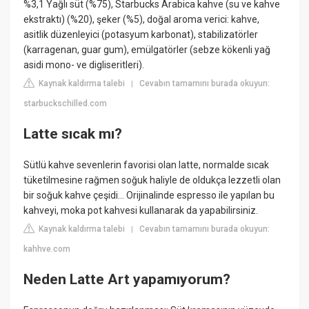
%3,1 Yağlı süt (%75), Starbucks Arabica kahve (su ve kahve
ekstraktı) (%20), şeker (%5), doğal aroma verici: kahve,
asitlik düzenleyici (potasyum karbonat), stabilizatörler
(karragenan, guar gum), emülgatörler (sebze kökenli yağ
asidi mono- ve digliseritleri).
Kaynak kaldırma talebi
Cevabın tamamını burada okuyun:
|
starbuckschilled.com
Latte sıcak mı?
Sütlü kahve sevenlerin favorisi olan latte, normalde sıcak
tüketilmesine rağmen soğuk haliyle de oldukça lezzetli olan
bir soğuk kahve çeşidi… Orijinalinde espresso ile yapılan bu
kahveyi, moka pot kahvesi kullanarak da yapabilirsiniz.
Kaynak kaldırma talebi
Cevabın tamamını burada okuyun:
|
kahhve.com
Neden Latte Art yapamıyorum?