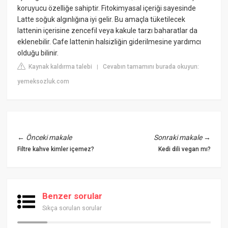
koruyucu özelliğe sahiptir. Fitokimyasal içeriği sayesinde
Latte soğuk algınlığına iyi gelir. Bu amaçla tüketilecek
lattenin içerisine zencefil veya kakule tarzı baharatlar da
eklenebilir. Cafe lattenin halsizliğin giderilmesine yardımcı
olduğu bilinir.
Kaynak kaldırma talebi
Cevabın tamamını burada okuyun:
|
yemeksozluk.com
←
Önceki makale
Sonraki makale
→
Filtre kahve kimler içemez?
Kedi dili vegan mı?
Benzer sorular
Sıkça sorulan sorular