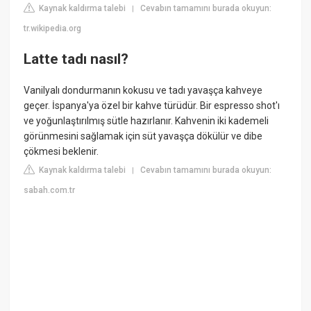
Kaynak kaldırma talebi
Cevabın tamamını burada okuyun:
|
tr.wikipedia.org
Latte tadı nasıl?
Vanilyalı dondurmanın kokusu ve tadı yavaşça kahveye
geçer. İspanya'ya özel bir kahve türüdür. Bir espresso shot'ı
ve yoğunlaştırılmış sütle hazırlanır. Kahvenin iki kademeli
görünmesini sağlamak için süt yavaşça dökülür ve dibe
çökmesi beklenir.
Kaynak kaldırma talebi
Cevabın tamamını burada okuyun:
|
sabah.com.tr