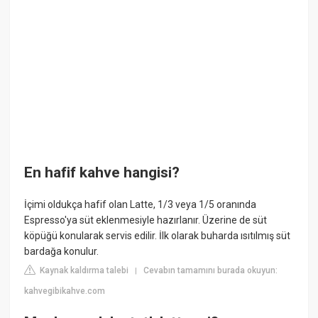
En hafif kahve hangisi?
İçimi oldukça hafif olan Latte, 1/3 veya 1/5 oranında
Espresso'ya süt eklenmesiyle hazırlanır. Üzerine de süt
köpüğü konularak servis edilir. İlk olarak buharda ısıtılmış süt
bardağa konulur.
Kaynak kaldırma talebi
Cevabın tamamını burada okuyun:
|
kahvegibikahve.com