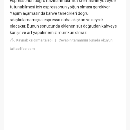
Espressonun doğru hazırlanması: Süt kremasının yüzeyde
tutunabilmesi için espressonun yoğun olması gerekiyor.
Yapım aşamasında kahve tanecikleri doğru
sıkıştırılamamışsa espresso daha akışkan ve seyrek
olacaktır. Bunun sonucunda eklenen süt doğrudan kahveye
karışır ve art yapalimemiz mümkün olmaz.
Kaynak kaldırma talebi
Cevabın tamamını burada okuyun:
|
taftcoffee.com