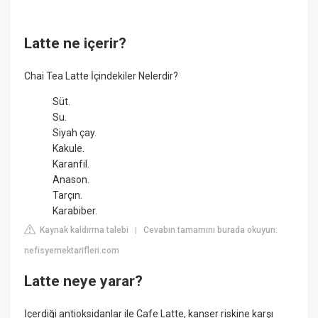
Latte ne içerir?
Chai Tea Latte İçindekiler Nelerdir?
Süt.
Su.
Siyah çay.
Kakule.
Karanfil.
Anason.
Tarçın.
Karabiber.
Kaynak kaldırma talebi
Cevabın tamamını burada okuyun:
|
nefisyemektarifleri.com
Latte neye yarar?
İçerdiği antioksidanlar ile Cafe Latte, kanser riskine karşı