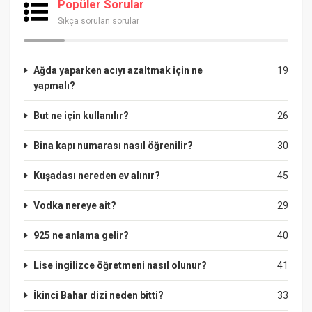
Popüler Sorular
Sıkça sorulan sorular
Ağda yaparken acıyı azaltmak için ne
19
yapmalı?
But ne için kullanılır?
26
Bina kapı numarası nasıl öğrenilir?
30
Kuşadası nereden ev alınır?
45
Vodka nereye ait?
29
925 ne anlama gelir?
40
Lise ingilizce öğretmeni nasıl olunur?
41
İkinci Bahar dizi neden bitti?
33