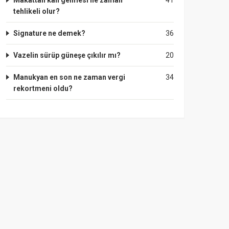
Makattan kan gelmesi ne zaman
41
tehlikeli olur?
Signature ne demek?
36
Vazelin sürüp güneşe çıkılır mı?
20
Manukyan en son ne zaman vergi
34
rekortmeni oldu?