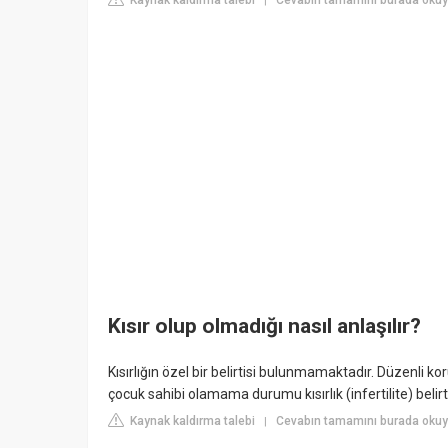
Kaynak kaldırma talebi
Cevabın tamamını burada okuy
|
Kısır olup olmadığı nasıl anlaşılır?
Kısırlığın özel bir belirtisi bulunmamaktadır. Düzenli ko
çocuk sahibi olamama durumu kısırlık (infertilite) belirti
Kaynak kaldırma talebi
Cevabın tamamını burada okuy
|