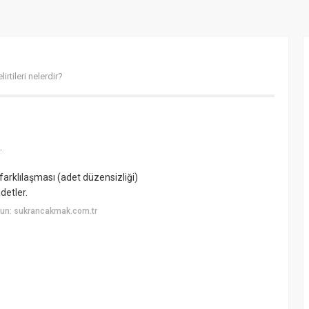
lirtileri nelerdir?
.
rklılaşması (adet düzensizliği)
adetler.
un: sukrancakmak.com.tr