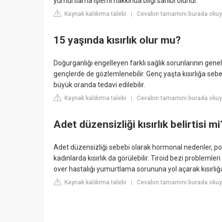
yumurtlama işlemi hakkında bilgi sahibi olunur.
Kaynak kaldırma talebi
Cevabın tamamını burada okuy
|
15 yaşında kısırlık olur mu?
Doğurganlığı engelleyen farklı sağlık sorunlarının genel is
gençlerde de gözlemlenebilir. Genç yaşta kısırlığa seb
büyük oranda tedavi edilebilir.
Kaynak kaldırma talebi
Cevabın tamamını burada oku
|
Adet düzensizliği kısırlık belirtisi mi
Adet düzensizliği sebebi olarak hormonal nedenler, pol
kadınlarda kısırlık da görülebilir. Tiroid bezi problemleri v
over hastalığı yumurtlama sorununa yol açarak kısırlığa
Kaynak kaldırma talebi
Cevabın tamamını burada oku
|