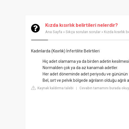
Kızda kısırlık belirtileri nelerdir?
Ana Sayfa
»
Sıkça sorulan sorular
» Kızda kısırlık be
Kadınlarda (Kısırlık) İnfertilite Belirtileri
Hiç adet olamama ya da birden adetin kesilmesi
Normalden çok ya da az kanamalı adetler.
Her adet döneminde adet periyodu ve gününün fa
Bel, sırt ve pelvik bölgede ağrıların olduğu ağrılı 
Kaynak kaldırma talebi
Cevabın tamamını burada okuy
|