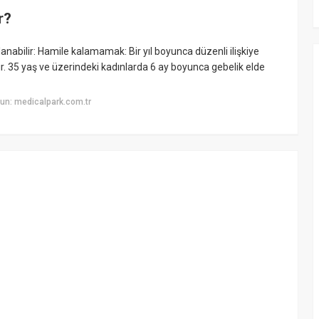
r?
ıralanabilir: Hamile kalamamak: Bir yıl boyunca düzenli ilişkiye
dir. 35 yaş ve üzerindeki kadınlarda 6 ay boyunca gebelik elde
un: medicalpark.com.tr