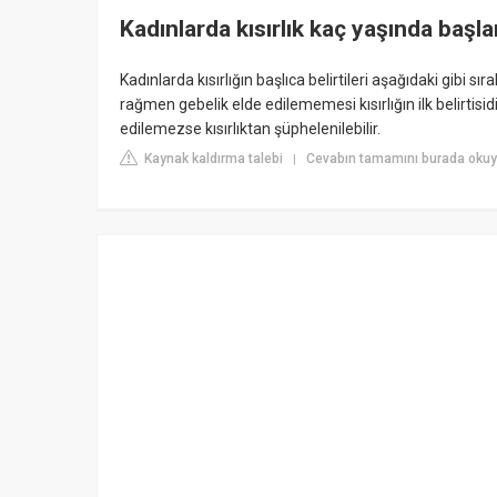
Kadınlarda kısırlık kaç yaşında başla
Kadınlarda kısırlığın başlıca belirtileri aşağıdaki gibi s
rağmen gebelik elde edilememesi kısırlığın ilk belirtisi
edilemezse kısırlıktan şüphelenilebilir.
Kaynak kaldırma talebi
Cevabın tamamını burada okuy
|