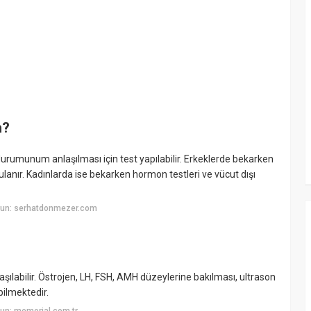
n?
urumunum anlaşılması için test yapılabilir. Erkeklerde bekarken
ulanır. Kadınlarda ise bekarken hormon testleri ve vücut dışı
yun: serhatdonmezer.com
laşılabilir. Östrojen, LH, FSH, AMH düzeylerine bakılması, ultrason
abilmektedir.