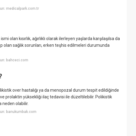
un: medicalpark.com.tr
mi olan kısırlık, ağırlıklı olarak ilerleyen yaşlarda karşılaşılsa da
ep olan sağlık sorunları, erken teşhis edilmeleri durumunda
yun: bahceci.com
?
ikistik over hastalığı ya da menopozal durum tespit edildiğinde
e prolaktin yüksekliği ilaç tedavisi ile düzeltilebilir. Polikistik
 neden olabilir.
yun: banukumbak.com