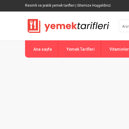
Resimli ve pratik yemek tarifleri | Sitemize Hoşgeldiniz
Ana sayfa
Yemek Tarifleri
Vitaminler