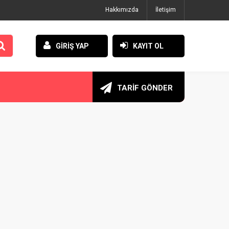
Hakkımızda
İletişim
GİRİŞ YAP
KAYIT OL
TARİF GÖNDER