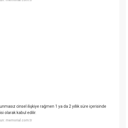
un: memorial.com.tr
runmasız cinsel ilişkiye rağmen 1 ya da 2 yıllık süre içerisinde
si olarak kabul edilir.
un: memorial.com.tr