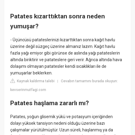
Patates kızarttıktan sonra neden
yumuşar?
- Üçüncüsü patateslerinizi kızarttıktan sonra kağıt havlu
üzerine değil süzgeç üzerine almanız lazım. Kağıt havlu
fazla yağı emiyor gibi görünse de aslında yağı patateslerin
altında biriktirir ve patateslere geri verir. Ağrıca altında hava
dolaşımı olmayan patatesler kendi sıcaklıkları ile de
yumuşarlar beklerken.
Kaynak kaldırma talebi
Cevabın tamamını burada okuyun:
|
kevserinmutfagi.com
Patates haşlama zararlı mı?
Patates, yoğun glisemik yükü ve potasyum içeriğinden
dolayı yüksek tansiyon nedeni olduğu üzerine bazı
çalışmalar yürütülmüştür. Uzun süreli, haşlanmış ya da