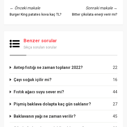
←
Önceki makale
Sonraki makale
→
Burger King patates kova kaç TL?
Bitter çikolata enerji verir mi?
Benzer sorular
Sıkça sorulan sorular
Antep fıstığı ne zaman toplanır 2022?
22
Çayı soğuk içilir mi?
16
Fıstık ağacı suyu sever mi?
44
Pişmiş baklava dolapta kaç gün saklanır?
27
Baklavanın yağı ne zaman verilir?
45