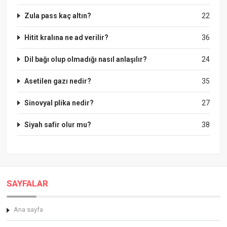
Zula pass kaç altın?
22
Hitit kralına ne ad verilir?
36
Dil bağı olup olmadığı nasıl anlaşılır?
24
Asetilen gazı nedir?
35
Sinovyal plika nedir?
27
Siyah safir olur mu?
38
SAYFALAR
Ana sayfa