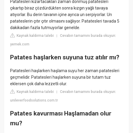
Patatesleri kızartacakları zaman donmuş patatesleri
çıkartıp biraz çözdürdükten sonra kızgın yağlı tavaya
atıyorlar. Bu derin tavanın içine ayrıca un serpiyorlar. Un
patateslerin çıtır çıtır olmasını sağlıyor. Patatesleri tavada 5
dakikadan fazla tutmuyorlar genelde.
Kaynak kaldırma talebi
Cevabın tamamını burada okuyun:
|
yemek.com
Patates haşlarken suyuna tuz atılır mı?
Patatesleri haşlarken haşlama suyu her zaman patatesleri
geçmelidir. Patatesleri haşlarken suyuna bir tutam tuz
eklersen çok daha lezzetli olur.
Kaynak kaldırma talebi
Cevabın tamamını burada okuyun:
|
unileverfoodsolutions.com.tr
Patates kavurması Haşlamadan olur
mu?