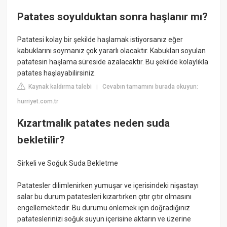
Patates soyulduktan sonra haşlanır mı?
Patatesi kolay bir şekilde haşlamak istiyorsanız eğer
kabuklarını soymanız çok yararlı olacaktır. Kabukları soyulan
patatesin haşlama süreside azalacaktır. Bu şekilde kolaylıkla
patates haşlayabilirsiniz.
Kaynak kaldırma talebi
Cevabın tamamını burada okuyun:
|
hurriyet.com.tr
Kızartmalık patates neden suda
bekletilir?
Sirkeli ve Soğuk Suda Bekletme
Patatesler dilimlenirken yumuşar ve içerisindeki nişastayı
salar bu durum patatesleri kızartırken çıtır çıtır olmasını
engellemektedir. Bu durumu önlemek için doğradığınız
patateslerinizi soğuk suyun içerisine aktarın ve üzerine