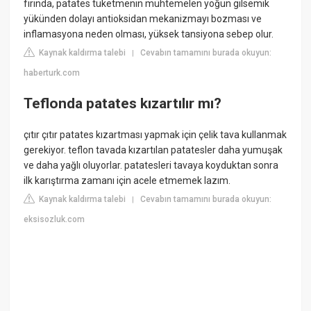
fırında, patates tüketmenin muhtemelen yoğun gilsemik
yükünden dolayı antioksidan mekanizmayı bozması ve
inflamasyona neden olması, yüksek tansiyona sebep olur.
Kaynak kaldırma talebi
Cevabın tamamını burada okuyun:
|
haberturk.com
Teflonda patates kızartılır mı?
çıtır çıtır patates kızartması yapmak için çelik tava kullanmak
gerekiyor. teflon tavada kızartılan patatesler daha yumuşak
ve daha yağlı oluyorlar. patatesleri tavaya koyduktan sonra
ilk karıştırma zamanı için acele etmemek lazım.
Kaynak kaldırma talebi
Cevabın tamamını burada okuyun:
|
eksisozluk.com