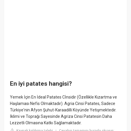
En iyi patates hangisi?
Yemek İçin En İdeal Patates Cİnsidir (Özellikle Kızartma ve
Haşlaması Nefis Olmaktadır). Agria Cinsi Patates, Sadece
Türkiye'nin Afyon Şuhut-Karaadilli Köyünde Yetişmektedir.
İklimi ve Toprağı Sayesinde Agriza Cinsi Patatesin Daha
Lezzetli Olmasına Katkı Sağlamaktadır.
Kaynak kaldırma talebi
Cevabın tamamını burada okuyun:
|