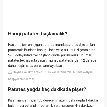
Hangi patates haşlamalık?
Haşlama için en uygun patates mumlu patates diye anılan
patatestir. Bunların kabuğu ince ve içi suludur. Nişasta oranı
%16 dolayındadır ve haşlandığında şeklini korur. Unumsu
patatesteki nişasta yapısı, mumlu patateslerden 12 derece
daha düşük ısıda parçalanmaya başlar.
Kaynak kaldırma talebi
Cevabın tamamını burada okuyun:
|
happycenter.com.tr
Patates yağda kaç dakikada pişer?
Kızarma işlemi için 170 derecenin üzerindeki yağda 1 dakika
bulunması yeterlidir. Toplam kızartma süresi 4-5 dakikayı