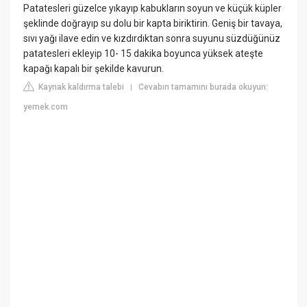
Patatesleri güzelce yıkayıp kabukların soyun ve küçük küpler
şeklinde doğrayıp su dolu bir kapta biriktirin. Geniş bir tavaya,
sıvı yağı ilave edin ve kızdırdıktan sonra suyunu süzdüğünüz
patatesleri ekleyip 10- 15 dakika boyunca yüksek ateşte
kapağı kapalı bir şekilde kavurun.
Kaynak kaldırma talebi
Cevabın tamamını burada okuyun:
|
yemek.com