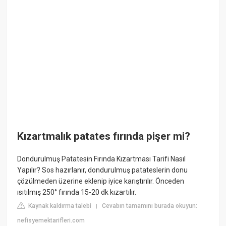
Kızartmalık patates fırında pişer mi?
Dondurulmuş Patatesin Fırında Kızartması Tarifi Nasıl
Yapılır? Sos hazırlanır, dondurulmuş patateslerin donu
çözülmeden üzerine eklenip iyice karıştırılır. Önceden
ısıtılmış 250° fırında 15-20 dk kızartılır.
Kaynak kaldırma talebi
Cevabın tamamını burada okuyun:
|
nefisyemektarifleri.com