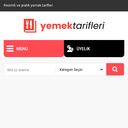
Resimli ve pratik yemek tarifleri
MENU
ÜYELİK