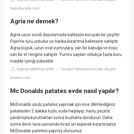
hepsiburada.com
Agria ne demek?
Agria uzun süreli depolamada kalitesini koruyan bir çeşittir.
Pişirme türü unludur ve harika kızartma kalitesine sahiptir.
Agria büyük, uzun oval yumrulara, sarı bir kabuğa ve koyu
sarı bir et rengine sahiptir. Yumru sayıları oldukça fazla kuru
madde içeriği yüksektir.
Kaynak kaldırma talebi
Cevabın tamamını burada okuyun:
|
artarim.com
Mc Donalds patates evde nasıl yapılır?
McDonalds usulü patates yapmak için ince dilimlediğiniz
patatesleri 2 dakika tuzlu suda haşlayıp, havlu peçete
yardımıyla kuruttuktan sonra buzlukta dondurun. Daha
sonra derin tava içerisinde biraz un seperek kızartırsanız
McDonalds patatesi yapmış olursunuz.