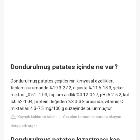
Dondurulmuş patates içinde ne var?
Dondurulmuş patates çeşitlerinin kimyasal özellikleri,
toplam kurumadde %19.3-27.2, nişasta % 11.5-18.3, şeker
miktarı _0.51 -1.03, toplam asitlik %0.12-0.27, pH=5.2-6.2, kül
%0.62-1.04, protein değerleri %3.0-3.8 arasında, vitamin C
miktarları 4.3-7.5 mg/100 g düzeyinde bulunmuştur.
Kaynak kaldırma talebi
Cevabın tamamını burada okuyun:
|
dergipark.org.tr
Dondurulmuş patates kızartması kaç