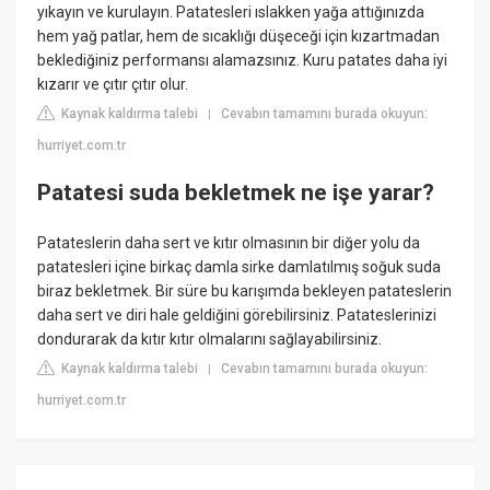
yıkayın ve kurulayın. Patatesleri ıslakken yağa attığınızda
hem yağ patlar, hem de sıcaklığı düşeceği için kızartmadan
beklediğiniz performansı alamazsınız. Kuru patates daha iyi
kızarır ve çıtır çıtır olur.
Kaynak kaldırma talebi
Cevabın tamamını burada okuyun:
|
hurriyet.com.tr
Patatesi suda bekletmek ne işe yarar?
Patateslerin daha sert ve kıtır olmasının bir diğer yolu da
patatesleri içine birkaç damla sirke damlatılmış soğuk suda
biraz bekletmek. Bir süre bu karışımda bekleyen patateslerin
daha sert ve diri hale geldiğini görebilirsiniz. Patateslerinizi
dondurarak da kıtır kıtır olmalarını sağlayabilirsiniz.
Kaynak kaldırma talebi
Cevabın tamamını burada okuyun:
|
hurriyet.com.tr