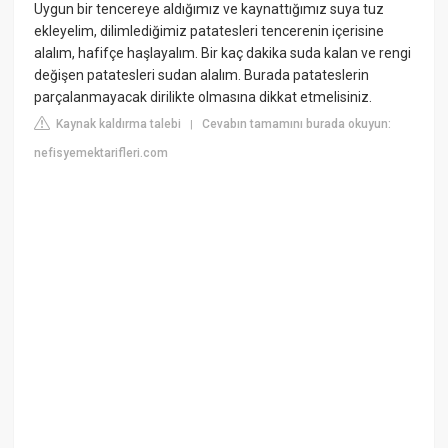
Uygun bir tencereye aldığımız ve kaynattığımız suya tuz
ekleyelim, dilimlediğimiz patatesleri tencerenin içerisine
alalım, hafifçe haşlayalım. Bir kaç dakika suda kalan ve rengi
değişen patatesleri sudan alalım. Burada patateslerin
parçalanmayacak dirilikte olmasına dikkat etmelisiniz.
Kaynak kaldırma talebi
Cevabın tamamını burada okuyun:
|
nefisyemektarifleri.com