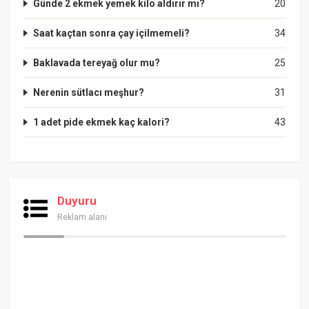
Günde 2 ekmek yemek kilo aldırır mı?
20
Saat kaçtan sonra çay içilmemeli?
34
Baklavada tereyağ olur mu?
25
Nerenin sütlacı meşhur?
31
1 adet pide ekmek kaç kalori?
43
Duyuru
Reklam alanı