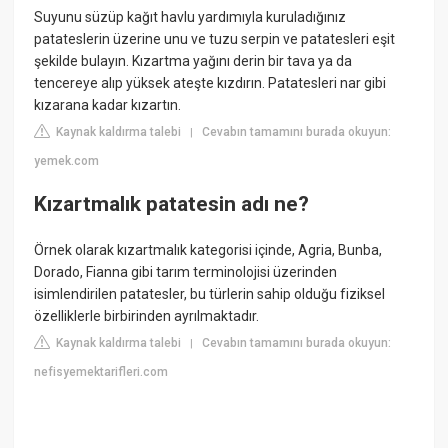
Suyunu süzüp kağıt havlu yardımıyla kuruladığınız
patateslerin üzerine unu ve tuzu serpin ve patatesleri eşit
şekilde bulayın. Kızartma yağını derin bir tava ya da
tencereye alıp yüksek ateşte kızdırın. Patatesleri nar gibi
kızarana kadar kızartın.
Kaynak kaldırma talebi
Cevabın tamamını burada okuyun:
|
yemek.com
Kızartmalık patatesin adı ne?
Örnek olarak kızartmalık kategorisi içinde, Agria, Bunba,
Dorado, Fianna gibi tarım terminolojisi üzerinden
isimlendirilen patatesler, bu türlerin sahip olduğu fiziksel
özelliklerle birbirinden ayrılmaktadır.
Kaynak kaldırma talebi
Cevabın tamamını burada okuyun:
|
nefisyemektarifleri.com