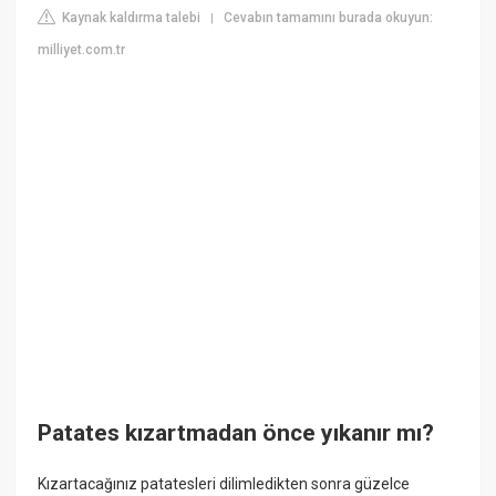
Kaynak kaldırma talebi
Cevabın tamamını burada okuyun:
|
milliyet.com.tr
Patates kızartmadan önce yıkanır mı?
Kızartacağınız patatesleri dilimledikten sonra güzelce