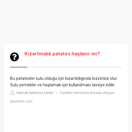
Kızartmalık patates haşlanır mı?
Bu patatesler sulu olduğu için kızartıldığında lezzetsiz olur.
Sulu yemekler ve haşlamak için kullanılması tavsiye edilir.
Kaynak kaldırma talebi
Cevabın tamamını burada okuyun:
|
yasemin.com