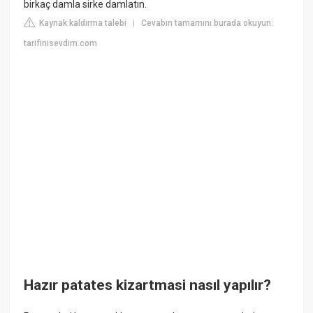
birkaç damla sirke damlatın.
Kaynak kaldırma talebi
Cevabın tamamını burada okuyun:
|
tarifinisevdim.com
Hazır patates kizartmasi nasıl yapılır?