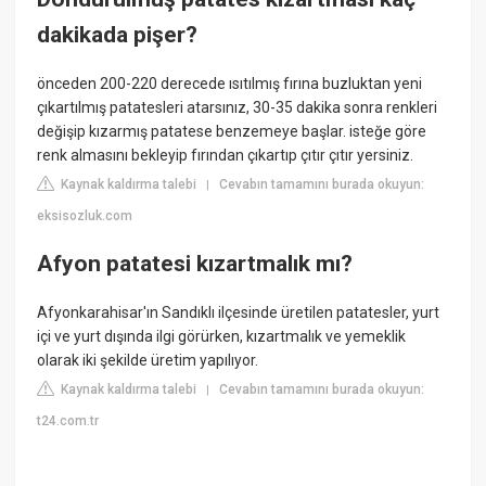
dakikada pişer?
önceden 200-220 derecede ısıtılmış fırına buzluktan yeni
çıkartılmış patatesleri atarsınız, 30-35 dakika sonra renkleri
değişip kızarmış patatese benzemeye başlar. isteğe göre
renk almasını bekleyip fırından çıkartıp çıtır çıtır yersiniz.
Kaynak kaldırma talebi
Cevabın tamamını burada okuyun:
|
eksisozluk.com
Afyon patatesi kızartmalık mı?
Afyonkarahisar'ın Sandıklı ilçesinde üretilen patatesler, yurt
içi ve yurt dışında ilgi görürken, kızartmalık ve yemeklik
olarak iki şekilde üretim yapılıyor.
Kaynak kaldırma talebi
Cevabın tamamını burada okuyun:
|
t24.com.tr