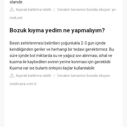
olanıdır.
Kaynak kaldırma talebi
Cevabın tamamını burada okuyun: ye-
|
mek.net
Bozuk kıyma yedim ne yapmalıyım?
Besin zehirlenmesi belirtileri çoğunlukla 2-3 gün içinde
kendiliğinden geriler ve herhangi bir tedavi gerektirmez. Bu
süre içinde bol miktarda su ve yağsız sıvı alınması, ishal ve
kusma ile kaybedilen sıvının yerine konması için gereklidir.
Kusma var ise bulantı önleyici ilaçlar kullanılabilir.
Kaynak kaldırma talebi
Cevabın tamamını burada okuyun:
|
medicana.com.tr