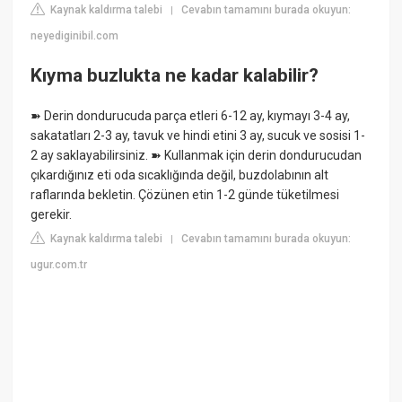
Kaynak kaldırma talebi
Cevabın tamamını burada okuyun:
|
neyediginibil.com
Kıyma buzlukta ne kadar kalabilir?
➽ Derin dondurucuda parça etleri 6-12 ay, kıymayı 3-4 ay,
sakatatları 2-3 ay, tavuk ve hindi etini 3 ay, sucuk ve sosisi 1-
2 ay saklayabilirsiniz. ➽ Kullanmak için derin dondurucudan
çıkardığınız eti oda sıcaklığında değil, buzdolabının alt
raflarında bekletin. Çözünen etin 1-2 günde tüketilmesi
gerekir.
Kaynak kaldırma talebi
Cevabın tamamını burada okuyun:
|
ugur.com.tr