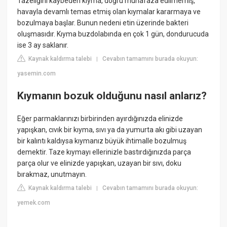
Tazeliğini kaybeden kıyma, doğru muhafaza edilmemiş,
havayla devamlı temas etmiş olan kıymalar kararmaya ve
bozulmaya başlar. Bunun nedeni etin üzerinde bakteri
oluşmasıdır. Kıyma buzdolabında en çok 1 gün, dondurucuda
ise 3 ay saklanır.
Kaynak kaldırma talebi
Cevabın tamamını burada okuyun:
|
yasemin.com
Kıymanın bozuk olduğunu nasıl anlarız?
Eğer parmaklarınızı birbirinden ayırdığınızda elinizde
yapışkan, cıvık bir kıyma, sıvı ya da yumurta akı gibi uzayan
bir kalıntı kaldıysa kıymanız büyük ihtimalle bozulmuş
demektir. Taze kıymayı ellerinizle bastırdığınızda parça
parça olur ve elinizde yapışkan, uzayan bir sıvı, doku
bırakmaz, unutmayın.
Kaynak kaldırma talebi
Cevabın tamamını burada okuyun:
|
yemek.com