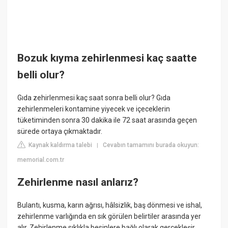
Bozuk kıyma zehirlenmesi kaç saatte
belli olur?
Gıda zehirlenmesi kaç saat sonra belli olur? Gıda
zehirlenmeleri kontamine yiyecek ve içeceklerin
tüketiminden sonra 30 dakika ile 72 saat arasında geçen
sürede ortaya çıkmaktadır.
Kaynak kaldırma talebi
Cevabın tamamını burada okuyun:
|
memorial.com.tr
Zehirlenme nasıl anlarız?
Bulantı, kusma, karın ağrısı, hâlsizlik, baş dönmesi ve ishal,
zehirlenme varlığında en sık görülen belirtiler arasında yer
alır. Zehirlenme sıklıkla besinlere bağlı olarak gerçekleşir.