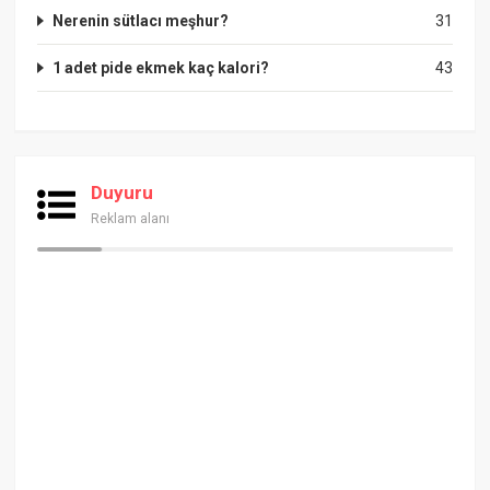
Nerenin sütlacı meşhur?
31
1 adet pide ekmek kaç kalori?
43
Duyuru
Reklam alanı