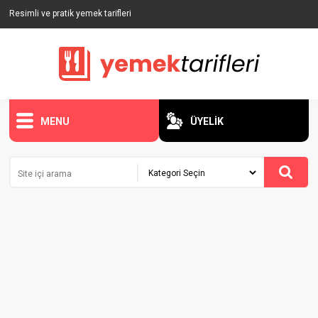
Resimli ve pratik yemek tarifleri
MENU
ÜYELİK