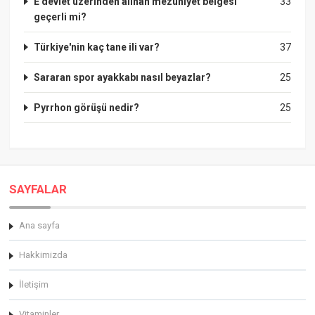
E devlet üzerinden alınan mezuniyet belgesi
33
geçerli mi?
Türkiye'nin kaç tane ili var?
37
Sararan spor ayakkabı nasıl beyazlar?
25
Pyrrhon görüşü nedir?
25
SAYFALAR
Ana sayfa
Hakkimizda
İletişim
Vitaminler