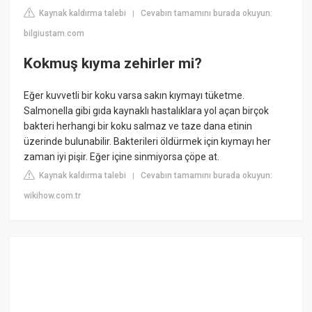
Kaynak kaldırma talebi
Cevabın tamamını burada okuyun:
|
bilgiustam.com
Kokmuş kıyma zehirler mi?
Eğer kuvvetli bir koku varsa sakın kıymayı tüketme.
Salmonella gibi gıda kaynaklı hastalıklara yol açan birçok
bakteri herhangi bir koku salmaz ve taze dana etinin
üzerinde bulunabilir. Bakterileri öldürmek için kıymayı her
zaman iyi pişir. Eğer içine sinmiyorsa çöpe at.
Kaynak kaldırma talebi
Cevabın tamamını burada okuyun:
|
wikihow.com.tr