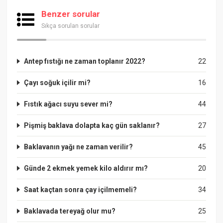
Benzer sorular
Sıkça sorulan sorular
Antep fıstığı ne zaman toplanır 2022?
22
Çayı soğuk içilir mi?
16
Fıstık ağacı suyu sever mi?
44
Pişmiş baklava dolapta kaç gün saklanır?
27
Baklavanın yağı ne zaman verilir?
45
Günde 2 ekmek yemek kilo aldırır mı?
20
Saat kaçtan sonra çay içilmemeli?
34
Baklavada tereyağ olur mu?
25