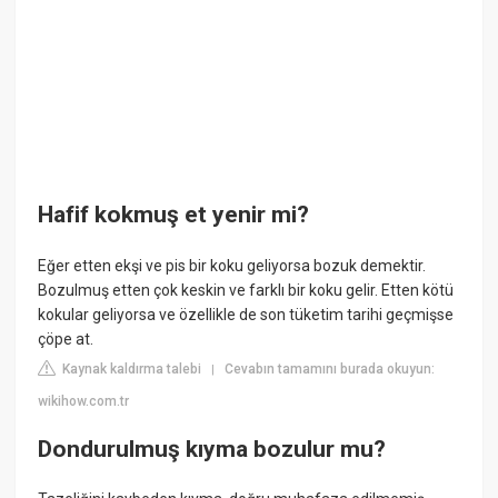
Hafif kokmuş et yenir mi?
Eğer etten ekşi ve pis bir koku geliyorsa bozuk demektir.
Bozulmuş etten çok keskin ve farklı bir koku gelir. Etten kötü
kokular geliyorsa ve özellikle de son tüketim tarihi geçmişse
çöpe at.
Kaynak kaldırma talebi
Cevabın tamamını burada okuyun:
|
wikihow.com.tr
Dondurulmuş kıyma bozulur mu?