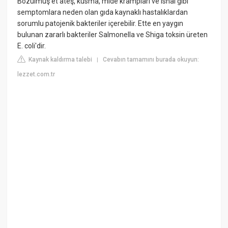
Bozulmuş et ateş, kusma, mide krampları ve ishal gibi
semptomlara neden olan gıda kaynaklı hastalıklardan
sorumlu patojenik bakteriler içerebilir. Ette en yaygın
bulunan zararlı bakteriler Salmonella ve Shiga toksin üreten
E. coli'dir.
Kaynak kaldırma talebi
Cevabın tamamını burada okuyun:
|
lezzet.com.tr