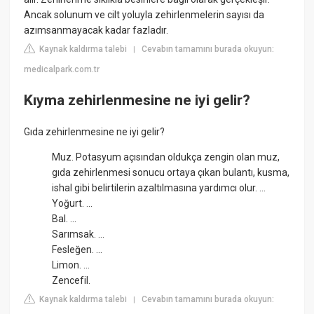
Ancak solunum ve cilt yoluyla zehirlenmelerin sayısı da
azımsanmayacak kadar fazladır.
Kaynak kaldırma talebi
Cevabın tamamını burada okuyun:
|
medicalpark.com.tr
Kıyma zehirlenmesine ne iyi gelir?
Gıda zehirlenmesine ne iyi gelir?
Muz. Potasyum açısından oldukça zengin olan muz,
gıda zehirlenmesi sonucu ortaya çıkan bulantı, kusma,
ishal gibi belirtilerin azaltılmasına yardımcı olur. ...
Yoğurt. ...
Bal. ...
Sarımsak. ...
Fesleğen. ...
Limon. ...
Zencefil.
Kaynak kaldırma talebi
Cevabın tamamını burada okuyun:
|