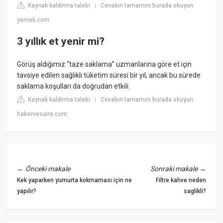
Kaynak kaldırma talebi
Cevabın tamamını burada okuyun:
|
yemek.com
3 yıllık et yenir mi?
Görüş aldığımız “taze saklama” uzmanlarına göre et için
tavsiye edilen sağlıklı tüketim süresi bir yıl, ancak bu sürede
saklama koşulları da doğrudan etkili.
Kaynak kaldırma talebi
Cevabın tamamını burada okuyun:
|
habervesaire.com
←
Önceki makale
Sonraki makale
→
Kek yaparken yumurta kokmaması için ne
Filtre kahve neden
yapılır?
saglikli?