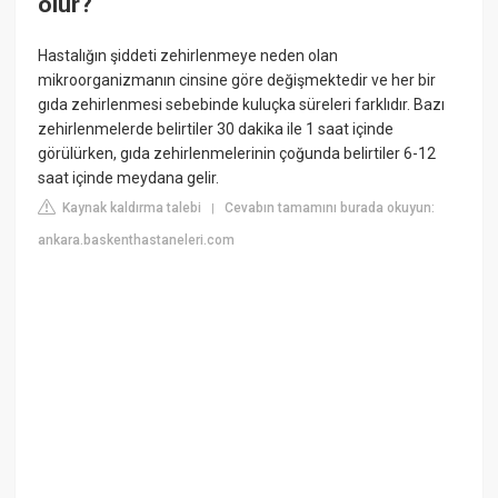
olur?
Hastalığın şiddeti zehirlenmeye neden olan
mikroorganizmanın cinsine göre değişmektedir ve her bir
gıda zehirlenmesi sebebinde kuluçka süreleri farklıdır. Bazı
zehirlenmelerde belirtiler 30 dakika ile 1 saat içinde
görülürken, gıda zehirlenmelerinin çoğunda belirtiler 6-12
saat içinde meydana gelir.
Kaynak kaldırma talebi
Cevabın tamamını burada okuyun:
|
ankara.baskenthastaneleri.com