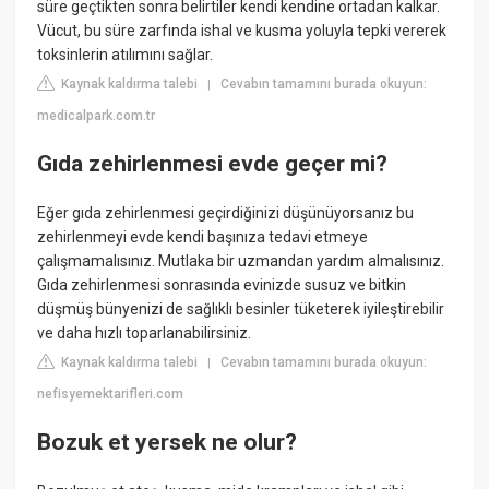
süre geçtikten sonra belirtiler kendi kendine ortadan kalkar.
Vücut, bu süre zarfında ishal ve kusma yoluyla tepki vererek
toksinlerin atılımını sağlar.
Kaynak kaldırma talebi
Cevabın tamamını burada okuyun:
|
medicalpark.com.tr
Gıda zehirlenmesi evde geçer mi?
Eğer gıda zehirlenmesi geçirdiğinizi düşünüyorsanız bu
zehirlenmeyi evde kendi başınıza tedavi etmeye
çalışmamalısınız. Mutlaka bir uzmandan yardım almalısınız.
Gıda zehirlenmesi sonrasında evinizde susuz ve bitkin
düşmüş bünyenizi de sağlıklı besinler tüketerek iyileştirebilir
ve daha hızlı toparlanabilirsiniz.
Kaynak kaldırma talebi
Cevabın tamamını burada okuyun:
|
nefisyemektarifleri.com
Bozuk et yersek ne olur?