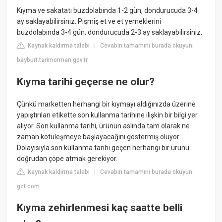
Kıyma ve sakatatı buzdolabında 1-2 gün, dondurucuda 3-4
ay saklayabilirsiniz. Pişmiş et ve et yemeklerini
buzdolabında 3-4 gün, dondurucuda 2-3 ay saklayabilirsiniz.
Kaynak kaldırma talebi
Cevabın tamamını burada okuyun:
|
bayburt.tarimorman.gov.tr
Kıyma tarihi geçerse ne olur?
Çünkü marketten herhangi bir kıymayı aldığınızda üzerine
yapıştırılan etikette son kullanma tarihine ilişkin bir bilgi yer
alıyor. Son kullanma tarihi, ürünün aslında tam olarak ne
zaman kötüleşmeye başlayacağını göstermiş oluyor.
Dolayısıyla son kullanma tarihi geçen herhangi bir ürünü
doğrudan çöpe atmak gerekiyor.
Kaynak kaldırma talebi
Cevabın tamamını burada okuyun:
|
gzt.com
Kıyma zehirlenmesi kaç saatte belli