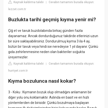
Kaynak kaldırma talebi
Cevabın tamamını burada okuyun:
|
lezzet.com.tr
Buzlukta tarihi geçmiş kıyma yenir mi?
Çiğ et ve tavuk buzdolabında birkaç günden fazla
dayanamaz. Ancak dondurduğunuz takdirde etlerinizi uzun
bir süre saklayabilirsiniz. Dondurulmuş kıyma 3 ila 4 ay,
bütün bir tavuk veya hindi ise neredeyse 1 yıl dayanır. Çünkü
gıda zehirlenmesine neden olan bakteriler soğukta
üreyemezler.
Kaynak kaldırma talebi
Cevabın tamamını burada okuyun:
|
hurriyet.com.tr
Kıyma bozulunca nasıl kokar?
3 - Koku : Kıymanın bozuk olup olmadığını anlamanın bir
diğer yolu onu koklamaktır. Aslında en basit ve en hızlı
yöntemlerden de birisidir. Çünkü bozulmaya başlayan
kıymanın ilk değişimlerinden birisi kokusunda başlar. Bozuk