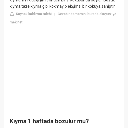
kıyma taze kıyma gibi kokmayıp ekşimsi bir kokuya sahiptir.
Kaynak kaldırma talebi
Cevabın tamamını burada okuyun: ye-
|
mek.net
Kıyma 1 haftada bozulur mu?