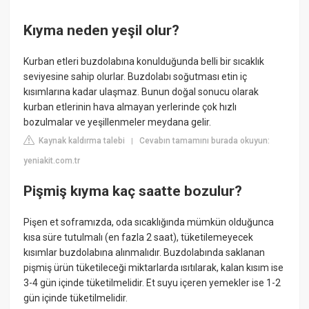
Kıyma neden yeşil olur?
Kurban etleri buzdolabına konulduğunda belli bir sıcaklık
seviyesine sahip olurlar. Buzdolabı soğutması etin iç
kısımlarına kadar ulaşmaz. Bunun doğal sonucu olarak
kurban etlerinin hava almayan yerlerinde çok hızlı
bozulmalar ve yeşillenmeler meydana gelir.
Kaynak kaldırma talebi
Cevabın tamamını burada okuyun:
|
yeniakit.com.tr
Pişmiş kıyma kaç saatte bozulur?
Pişen et soframızda, oda sıcaklığında mümkün olduğunca
kısa süre tutulmalı (en fazla 2 saat), tüketilemeyecek
kısımlar buzdolabına alınmalıdır. Buzdolabında saklanan
pişmiş ürün tüketileceği miktarlarda ısıtılarak, kalan kısım ise
3-4 gün içinde tüketilmelidir. Et suyu içeren yemekler ise 1-2
gün içinde tüketilmelidir.