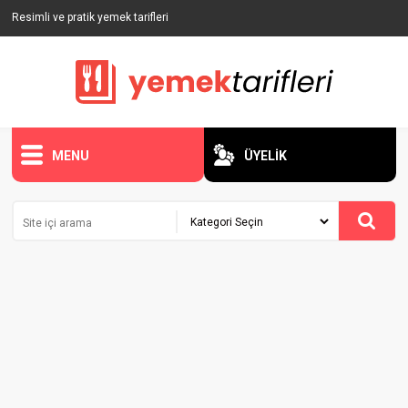
Resimli ve pratik yemek tarifleri
MENU
ÜYELİK