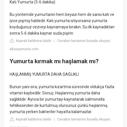
Katı Yumurta (5-6 dakika)
Bu yöntemde yumurtanın hem beyazı hem de sarısı katı ve
iyice pişmiş haldedir. Katı yumurta istiyorsanız yumurta
koyduğunuz cezveyi kaynamaya bırakın. Su ilk kaynadıktan
sonra 5-6 dakika kaynar suda pişirin.
Kaynak kaldırma talebi
Cevabın tamamını burada okuyun:
|
altasyumurta.com
Yumurta kırmak mı haşlamak mı?
HAŞLANMIŞ YUMURTA DAHA SAĞLIKLI
Bunun yanı sıra, yumurta kızartma sürecinde oldukça fazla
vitamin kaybedilir. Sonuç: Haşlanmış yumurta daha
sağlıklıdır. Ayrıca bir yumurtayı kaynatarak salmonella
tehlikesinden de kurtulmuş olursunuz çünkü haşlanmış
yumurta yerken bakteriler hayatta kalamazlar.
Kaynak kaldırma talebi
Cevabın tamamını burada okuyun:
|