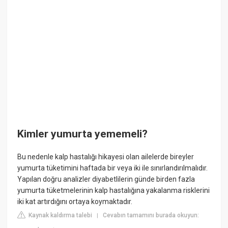
Kimler yumurta yememeli?
Bu nedenle kalp hastalığı hikayesi olan ailelerde bireyler
yumurta tüketimini haftada bir veya iki ile sınırlandırılmalıdır.
Yapılan doğru analizler diyabetlilerin günde birden fazla
yumurta tüketmelerinin kalp hastalığına yakalanma risklerini
iki kat artırdığını ortaya koymaktadır.
Kaynak kaldırma talebi
Cevabın tamamını burada okuyun:
|