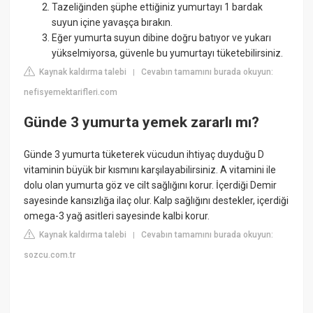
Tazeliğinden şüphe ettiğiniz yumurtayı 1 bardak
suyun içine yavaşça bırakın.
Eğer yumurta suyun dibine doğru batıyor ve yukarı
yükselmiyorsa, güvenle bu yumurtayı tüketebilirsiniz.
Kaynak kaldırma talebi
Cevabın tamamını burada okuyun:
|
nefisyemektarifleri.com
Günde 3 yumurta yemek zararlı mı?
Günde 3 yumurta tüketerek vücudun ihtiyaç duyduğu D
vitaminin büyük bir kısmını karşılayabilirsiniz. A vitamini ile
dolu olan yumurta göz ve cilt sağlığını korur. İçerdiği Demir
sayesinde kansızlığa ilaç olur. Kalp sağlığını destekler, içerdiği
omega-3 yağ asitleri sayesinde kalbi korur.
Kaynak kaldırma talebi
Cevabın tamamını burada okuyun:
|
sozcu.com.tr