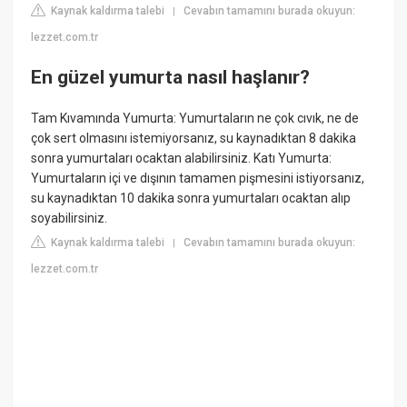
Kaynak kaldırma talebi
Cevabın tamamını burada okuyun:
|
lezzet.com.tr
En güzel yumurta nasıl haşlanır?
Tam Kıvamında Yumurta: Yumurtaların ne çok cıvık, ne de
çok sert olmasını istemiyorsanız, su kaynadıktan 8 dakika
sonra yumurtaları ocaktan alabilirsiniz. Katı Yumurta:
Yumurtaların içi ve dışının tamamen pişmesini istiyorsanız,
su kaynadıktan 10 dakika sonra yumurtaları ocaktan alıp
soyabilirsiniz.
Kaynak kaldırma talebi
Cevabın tamamını burada okuyun:
|
lezzet.com.tr