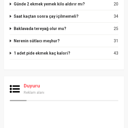
Günde 2 ekmek yemek kilo aldırır mı?
20
Saat kaçtan sonra çay içilmemeli?
34
Baklavada tereyağ olur mu?
25
Nerenin sütlacı meşhur?
31
1 adet pide ekmek kaç kalori?
43
Duyuru
Reklam alanı