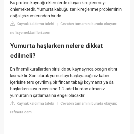
Bu protein kaynağı eklemlerde oluşan kireçlenmeyi
önlemektedir. Yumurta kabuğu zarı kireçlenme probleminin
doğal çözümlerinden biridir.
Kaynak kaldırma talebi
Cevabın tamamını burada okuyun:
|
nefisyemektarifleri.com
Yumurta haşlarken nelere dikkat
edilmeli?
En önemli kurallardan birisi de su kaynayınca ocağın altını
kısmaktır. Son olarak yumurtayı haşlayacağınız kabın
içerisine ters çevrilmiş bir fincan tabağı koymanız ya da
haşlarken suyun içerisine 1-2 adet kürdan atmanız
yumurtanın çatlamasına engel olacaktır.
Kaynak kaldırma talebi
Cevabın tamamını burada okuyun:
|
rafinera.com