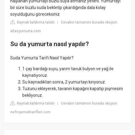
haşlanan yumurtayı buzlu suya atmanız yeterli. Yumurtayı
bir süre buzlu suda bekletip çıkardığında dala kolay
soyulduğunu göreceksiniz.
Kaynak kaldırma talebi
Cevabın tamamını burada okuyun:
|
altasyumurta.com
Su da yumurta nasıl yapılır?
Suda Yumurta Tarifi Nasıl Yapılır?
1 çay bardağı suyu, yarım tavuk bulyon ve yağ ile
kaynatıyoruz.
Su kaynadıktan sonra, 2 yumurtayı kırıyoruz.
Tuzunu ekleyerek, tavanın kapağını kapatıp pişmesini
bekliyoruz.
Kaynak kaldırma talebi
Cevabın tamamını burada okuyun:
|
nefisyemektarifleri.com