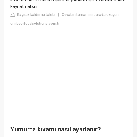
kaynatmalısın.
Kaynak kaldırma talebi
Cevabın tamamını burada okuyun:
|
unileverfoodsolutions.com.tr
Yumurta kıvamı nasıl ayarlanır?