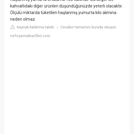
kahvaltıdaki diğer ürünleri düşündüğünüzde yeterli olacaktır.
Ölçülü miktarda tüketilen haşlanmış yumurta kilo alımına
neden olmaz.
Kaynak kaldırma talebi
Cevabın tamamını burada okuyun:
|
nefisyemektarifleri.com