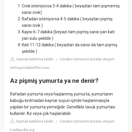
Cıvık isteniyorsa 3-4 dakika ( beyazları tam pişmemiş
sarısı cıvık)
Rafadan isteniyorsa 4-5 dakika ( beyazları pişmiş
sarısı cıvık )
Kayısı 6-7 dakika (beyazı tam pişmiş sarısı yarı katı
yarı sulu şekilde )
Katı 11-12 dakika ( beyazları da sarısı da tam pişmiş
şekilde )
Kaynak kaldırma talebi
Cevabın tamamını burada okuyun:
|
nefisyemektarifleri.com
Az pişmiş yumurta ya ne denir?
Rafadan yumurta veya haşlanmış yumurta, yumurtanın
kabuğu kırılmadan kaynar suyun içinde haşlanmasıyla
yapılan bir yumurta yemeğidir. Genellikle tavuk yumurtası
kullanılır. Az veya çok haşlanabilir.
Kaynak kaldırma talebi
Cevabın tamamını burada okuyun:
|
tr.wikipedia.org