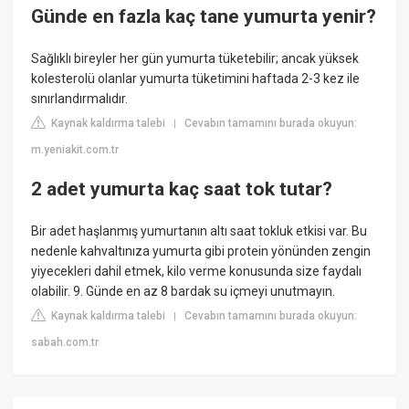
Günde en fazla kaç tane yumurta yenir?
Sağlıklı bireyler her gün yumurta tüketebilir; ancak yüksek
kolesterolü olanlar yumurta tüketimini haftada 2-3 kez ile
sınırlandırmalıdır.
Kaynak kaldırma talebi
Cevabın tamamını burada okuyun:
|
m.yeniakit.com.tr
2 adet yumurta kaç saat tok tutar?
Bir adet haşlanmış yumurtanın altı saat tokluk etkisi var. Bu
nedenle kahvaltınıza yumurta gibi protein yönünden zengin
yiyecekleri dahil etmek, kilo verme konusunda size faydalı
olabilir. 9. Günde en az 8 bardak su içmeyi unutmayın.
Kaynak kaldırma talebi
Cevabın tamamını burada okuyun:
|
sabah.com.tr