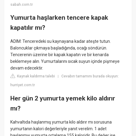
sabah.com.tr
Yumurta haşlarken tencere kapak
kapatılır mı?
ADIM: Tenceredeki su kaynayana kadar ateşte tutun.
Baloncuklar çıkmaya başladığında, ocağı söndürün.
Tencerenin üzerine bir kapak kapatın ve bir kenarda
beklemeye alın. Yumurtalarını sıcak suyun içinde pişmeye
devam edecektir.
Kaynak kaldırma talebi
Cevabın tamamını burada okuyun:
|
hurriyet.com.tr
Her gün 2 yumurta yemek kilo aldırır
mı?
Kahvaltıda haşlanmış yumurta kilo aldırır mı sorusuna
yumurtanın kalori değerleriyle yanıt verelim. 1 adet
haşlanmış yumurta ortalama 155 kaloridir. Bu değer ise