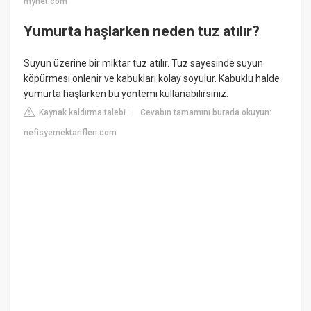
mynet.com
Yumurta haşlarken neden tuz atılır?
Suyun üzerine bir miktar tuz atılır. Tuz sayesinde suyun
köpürmesi önlenir ve kabukları kolay soyulur. Kabuklu halde
yumurta haşlarken bu yöntemi kullanabilirsiniz.
Kaynak kaldırma talebi
Cevabın tamamını burada okuyun:
|
nefisyemektarifleri.com