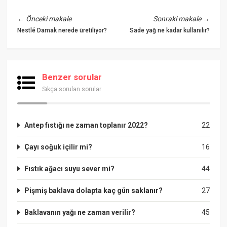
←
Önceki makale
Sonraki makale
→
Nestlé Damak nerede üretiliyor?
Sade yağ ne kadar kullanılır?
Benzer sorular
Sıkça sorulan sorular
Antep fıstığı ne zaman toplanır 2022?
22
Çayı soğuk içilir mi?
16
Fıstık ağacı suyu sever mi?
44
Pişmiş baklava dolapta kaç gün saklanır?
27
Baklavanın yağı ne zaman verilir?
45