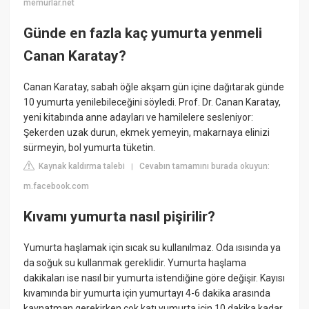
memurlar.net
Günde en fazla kaç yumurta yenmeli
Canan Karatay?
Canan Karatay, sabah öğle akşam gün içine dağıtarak günde
10 yumurta yenilebileceğini söyledi. Prof. Dr. Canan Karatay,
yeni kitabında anne adayları ve hamilelere sesleniyor:
Şekerden uzak durun, ekmek yemeyin, makarnaya elinizi
sürmeyin, bol yumurta tüketin.
Kaynak kaldırma talebi
Cevabın tamamını burada okuyun:
|
m.facebook.com
Kıvamı yumurta nasıl pişirilir?
Yumurta haşlamak için sıcak su kullanılmaz. Oda ısısında ya
da soğuk su kullanmak gereklidir. Yumurta haşlama
dakikaları ise nasıl bir yumurta istendiğine göre değişir. Kayısı
kıvamında bir yumurta için yumurtayı 4-6 dakika arasında
kaynatman gerekirken çok katı yumurta için 10 dakika kadar