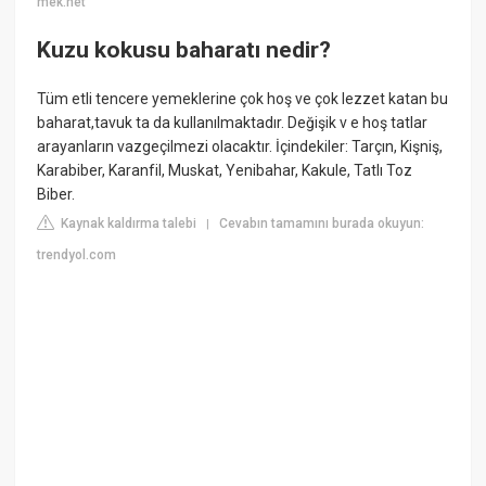
mek.net
Kuzu kokusu baharatı nedir?
Tüm etli tencere yemeklerine çok hoş ve çok lezzet katan bu
baharat,tavuk ta da kullanılmaktadır. Değişik v e hoş tatlar
arayanların vazgeçilmezi olacaktır. İçindekiler: Tarçın, Kişniş,
Karabiber, Karanfil, Muskat, Yenibahar, Kakule, Tatlı Toz
Biber.
Kaynak kaldırma talebi
Cevabın tamamını burada okuyun:
|
trendyol.com