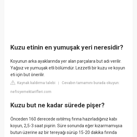
Kuzu etinin en yumuşak yeri neresidir?
Koyunun arka ayaklarında yer alan parçalara but adı verilir.
Yağsız ve yumuşak etli bölümdür. Lezzetli bir kuzu ve koyun
eti için but önerilir.
Kaynak kaldırma talebi
Cevabın tamamını burada okuyun:
|
nefisyemektarifleri.com
Kuzu but ne kadar sürede pişer?
Önceden 160 derecede ısıtılmış fırına hazırladığınız kabı
koyun, 2,5-3 saat pişirin. Süre sonunda eğer kızarmamışsa
butun üzerine az bir tereyağı sürüp 15-20 dakika fırında