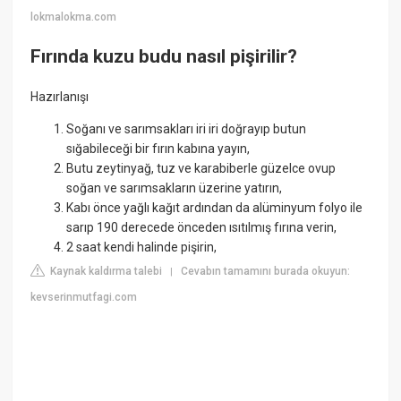
lokmalokma.com
Fırında kuzu budu nasıl pişirilir?
Hazırlanışı
Soğanı ve sarımsakları iri iri doğrayıp butun
sığabileceği bir fırın kabına yayın,
Butu zeytinyağ, tuz ve karabiberle güzelce ovup
soğan ve sarımsakların üzerine yatırın,
Kabı önce yağlı kağıt ardından da alüminyum folyo ile
sarıp 190 derecede önceden ısıtılmış fırına verin,
2 saat kendi halinde pişirin,
Kaynak kaldırma talebi
Cevabın tamamını burada okuyun:
|
kevserinmutfagi.com