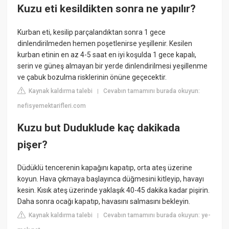
Kuzu eti kesildikten sonra ne yapılır?
Kurban eti, kesilip parçalandıktan sonra 1 gece
dinlendirilmeden hemen poşetlenirse yeşillenir. Kesilen
kurban etinin en az 4-5 saat en iyi koşulda 1 gece kapalı,
serin ve güneş almayan bir yerde dinlendirilmesi yeşillenme
ve çabuk bozulma risklerinin önüne geçecektir.
Kaynak kaldırma talebi
Cevabın tamamını burada okuyun:
|
nefisyemektarifleri.com
Kuzu but Duduklude kaç dakikada
pişer?
Düdüklü tencerenin kapağını kapatıp, orta ateş üzerine
koyun. Hava çıkmaya başlayınca düğmesini kitleyip, havayı
kesin. Kısık ateş üzerinde yaklaşık 40-45 dakika kadar pişirin.
Daha sonra ocağı kapatıp, havasını salmasını bekleyin.
Kaynak kaldırma talebi
Cevabın tamamını burada okuyun: ye-
|