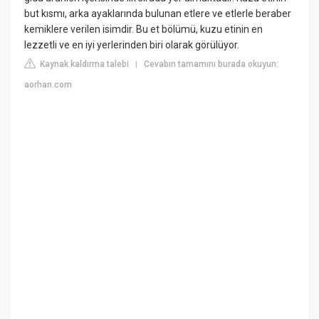
but kısmı, arka ayaklarında bulunan etlere ve etlerle beraber
kemiklere verilen isimdir. Bu et bölümü, kuzu etinin en
lezzetli ve en iyi yerlerinden biri olarak görülüyor.
Kaynak kaldırma talebi
Cevabın tamamını burada okuyun:
|
aorhan.com