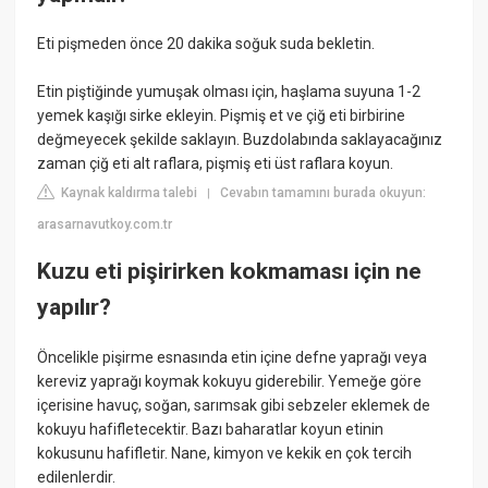
Eti pişmeden önce 20 dakika soğuk suda bekletin.
Etin piştiğinde yumuşak olması için, haşlama suyuna 1-2
yemek kaşığı sirke ekleyin. Pişmiş et ve çiğ eti birbirine
değmeyecek şekilde saklayın. Buzdolabında saklayacağınız
zaman çiğ eti alt raflara, pişmiş eti üst raflara koyun.
Kaynak kaldırma talebi
Cevabın tamamını burada okuyun:
|
arasarnavutkoy.com.tr
Kuzu eti pişirirken kokmaması için ne
yapılır?
Öncelikle pişirme esnasında etin içine defne yaprağı veya
kereviz yaprağı koymak kokuyu giderebilir. Yemeğe göre
içerisine havuç, soğan, sarımsak gibi sebzeler eklemek de
kokuyu hafifletecektir. Bazı baharatlar koyun etinin
kokusunu hafifletir. Nane, kimyon ve kekik en çok tercih
edilenlerdir.