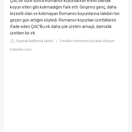
Çitil, bir süre sonra Romanov koyunlarının etinin bilindik
koyun etleri gibi kokmadığını fark etti. Girişimci genç, daha
lezzetli olan ve kokmayan Romanov koyunlarına talebin her
geçen gün artığını söyledi. Romanov koyunları ürettiklerini
ifade eden Çitil,"Bu ırk daha çok üretim amaçlı, damızlık
üretilen bir ırk.
Kaynak kaldırma talebi
Cevabın tamamını burada okuyun:
|
haberler.com