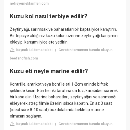
nefisyemektarifleri.com
Kuzu kol nasıl terbiye edilir?
Zeytinyağı, sarımsak ve baharatları bir kapta iyice karıştırın.
Bir tepsiye aldığınız kuzu kolun üzerine zeytinyağı karışımını
ekleyip, karışımı iyice ete yedirin.
Kaynak kaldırma talebi
Cevabın tamamını burada okuyun:
|
beefandfish.com
Kuzu eti neyle marine edilir?
Kontrfile, antrikot veya bonfile eti 1-2cm eninde biftek
şeklinde kesin. Etin her iki tarafına da tuz, karabiber sürerek
bir kaba alın. Üzerine baharatları, zeytinyağını ve sarımsağı
ekleyerek streç filmle üzerini sıkıca kapatın. En az 3 saat
(ideal süre 8-10 saat) buzdolabında bekletip marine
olmasını sağlayın.
Kaynak kaldırma talebi
Cevabın tamamını burada okuyun:
|