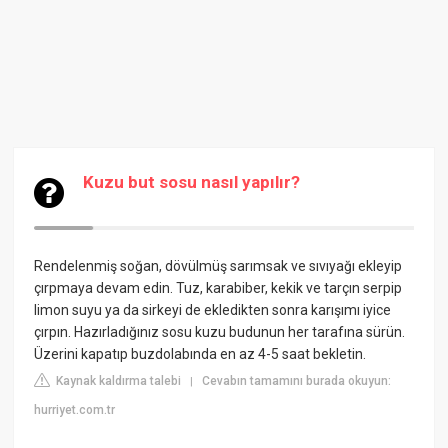
Kuzu but sosu nasıl yapılır?
Rendelenmiş soğan, dövülmüş sarımsak ve sıvıyağı ekleyip
çırpmaya devam edin. Tuz, karabiber, kekik ve tarçın serpip
limon suyu ya da sirkeyi de ekledikten sonra karışımı iyice
çırpın. Hazırladığınız sosu kuzu budunun her tarafına sürün.
Üzerini kapatıp buzdolabında en az 4-5 saat bekletin.
Kaynak kaldırma talebi
Cevabın tamamını burada okuyun:
|
hurriyet.com.tr