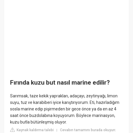
Fırında kuzu but nasıl marine edilir?
Sarımsak, taze kekik yaprakları, adaçayı, zeytinyağı, limon
suyu, tuz ve karabiberi iyice karıştırıyorum. Eti, hazırladığım
sosla marine edip pişirmeden bir gece önce ya da en az 4
saat önce buzdolabına koyuyorum. Böylece marinasyon,
kuzu butla bütünleşmiş oluyor.
Kaynak kaldırma talebi
Cevabın tamamını burada okuyun:
|