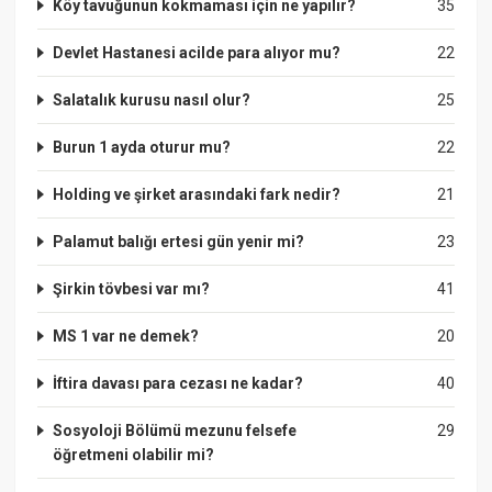
Köy tavuğunun kokmaması için ne yapılır?
35
Devlet Hastanesi acilde para alıyor mu?
22
Salatalık kurusu nasıl olur?
25
Burun 1 ayda oturur mu?
22
Holding ve şirket arasındaki fark nedir?
21
Palamut balığı ertesi gün yenir mi?
23
Şirkin tövbesi var mı?
41
MS 1 var ne demek?
20
İftira davası para cezası ne kadar?
40
Sosyoloji Bölümü mezunu felsefe
29
öğretmeni olabilir mi?