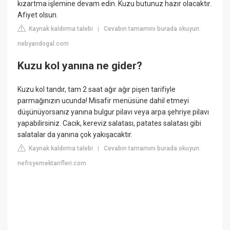
kızartma işlemine devam edin. Kuzu butunuz hazır olacaktır.
Afiyet olsun.
Kaynak kaldırma talebi
Cevabın tamamını burada okuyun:
|
nebyandogal.com
Kuzu kol yanına ne gider?
Kuzu kol tandır, tam 2 saat ağır ağır pişen tarifiyle
parmağınızın ucunda! Misafir menüsüne dahil etmeyi
düşünüyorsanız yanına bulgur pilavı veya arpa şehriye pilavı
yapabilirsiniz. Cacık, kereviz salatası, patates salatası gibi
salatalar da yanına çok yakışacaktır.
Kaynak kaldırma talebi
Cevabın tamamını burada okuyun:
|
nefisyemektarifleri.com