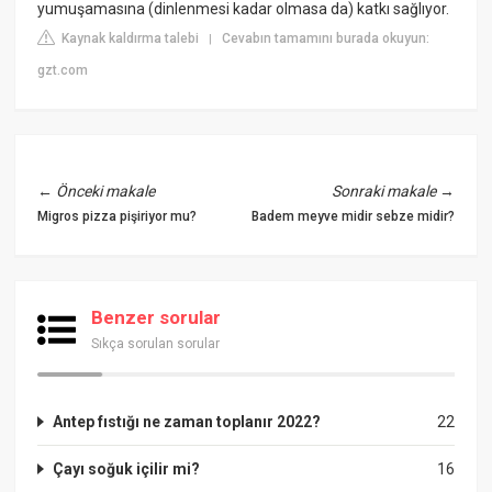
yumuşamasına (dinlenmesi kadar olmasa da) katkı sağlıyor.
Kaynak kaldırma talebi
Cevabın tamamını burada okuyun:
|
gzt.com
←
Önceki makale
Sonraki makale
→
Migros pizza pişiriyor mu?
Badem meyve midir sebze midir?
Benzer sorular
Sıkça sorulan sorular
Antep fıstığı ne zaman toplanır 2022?
22
Çayı soğuk içilir mi?
16