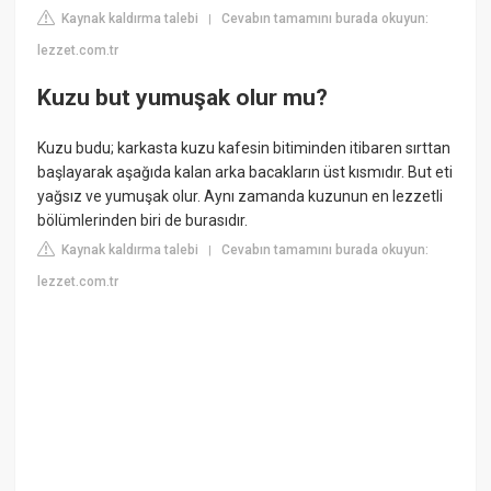
Kaynak kaldırma talebi
Cevabın tamamını burada okuyun:
|
lezzet.com.tr
Kuzu but yumuşak olur mu?
Kuzu budu; karkasta kuzu kafesin bitiminden itibaren sırttan
başlayarak aşağıda kalan arka bacakların üst kısmıdır. But eti
yağsız ve yumuşak olur. Aynı zamanda kuzunun en lezzetli
bölümlerinden biri de burasıdır.
Kaynak kaldırma talebi
Cevabın tamamını burada okuyun:
|
lezzet.com.tr