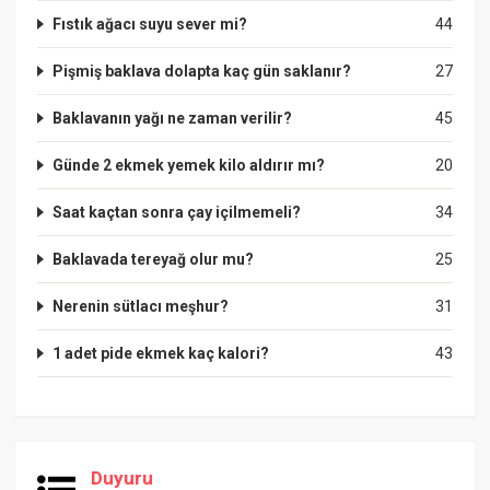
Fıstık ağacı suyu sever mi?
44
Pişmiş baklava dolapta kaç gün saklanır?
27
Baklavanın yağı ne zaman verilir?
45
Günde 2 ekmek yemek kilo aldırır mı?
20
Saat kaçtan sonra çay içilmemeli?
34
Baklavada tereyağ olur mu?
25
Nerenin sütlacı meşhur?
31
1 adet pide ekmek kaç kalori?
43
Duyuru