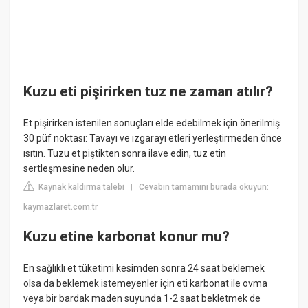
Kuzu eti pişirirken tuz ne zaman atılır?
Et pişirirken istenilen sonuçları elde edebilmek için önerilmiş
30 püf noktası: Tavayı ve ızgarayı etleri yerleştirmeden önce
ısıtın. Tuzu et piştikten sonra ilave edin, tuz etin
sertleşmesine neden olur.
Kaynak kaldırma talebi
Cevabın tamamını burada okuyun:
|
kaymazlaret.com.tr
Kuzu etine karbonat konur mu?
En sağlıklı et tüketimi kesimden sonra 24 saat beklemek
olsa da beklemek istemeyenler için eti karbonat ile ovma
veya bir bardak maden suyunda 1-2 saat bekletmek de