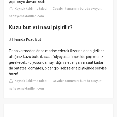
pişirmeye devam edilir.
Kaynak kaldırma talebi
Cevabın tamamını burada okuyun:
|
nefisyemektarifleri.com
Kuzu but eti nasıl pişirilir?
#1 Fırında Kuzu But
Fırına vermeden önce marine ederek üzerine derin çizikler
attığınız kuzu butu iki saat folyoya sarılı şekilde pişirmeniz
gerekecek. Folyosundan sıyırdığınız etler yarım saat kadar
da patates, domates, biber gibi sebzelerle piştiğinde servise
hazır!
Kaynak kaldırma talebi
Cevabın tamamını burada okuyun:
|
nefisyemektarifleri.com