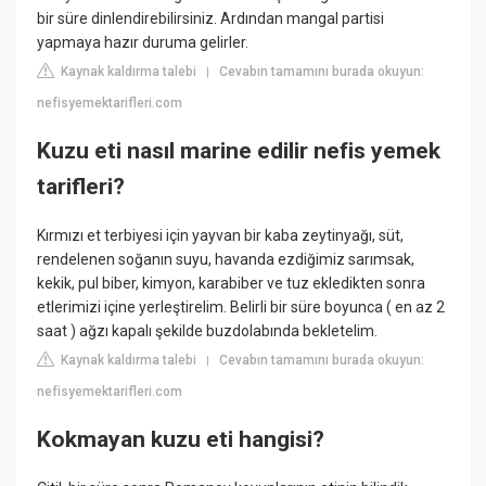
bir süre dinlendirebilirsiniz. Ardından mangal partisi
yapmaya hazır duruma gelirler.
Kaynak kaldırma talebi
Cevabın tamamını burada okuyun:
|
nefisyemektarifleri.com
Kuzu eti nasıl marine edilir nefis yemek
tarifleri?
Kırmızı et terbiyesi için yayvan bir kaba zeytinyağı, süt,
rendelenen soğanın suyu, havanda ezdiğimiz sarımsak,
kekik, pul biber, kimyon, karabiber ve tuz ekledikten sonra
etlerimizi içine yerleştirelim. Belirli bir süre boyunca ( en az 2
saat ) ağzı kapalı şekilde buzdolabında bekletelim.
Kaynak kaldırma talebi
Cevabın tamamını burada okuyun:
|
nefisyemektarifleri.com
Kokmayan kuzu eti hangisi?