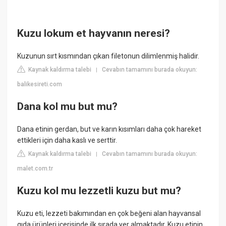
Kuzu lokum et hayvanın neresi?
Kuzunun sırt kısmından çıkan filetonun dilimlenmiş halidir.
Kaynak kaldırma talebi
Cevabın tamamını burada okuyun:
|
balikesireti.com
Dana kol mu but mu?
Dana etinin gerdan, but ve karın kısımları daha çok hareket
ettikleri için daha kaslı ve serttir.
Kaynak kaldırma talebi
Cevabın tamamını burada okuyun:
|
malet.com.tr
Kuzu kol mu lezzetli kuzu but mu?
Kuzu eti, lezzeti bakımından en çok beğeni alan hayvansal
gıda ürünleri içerisinde ilk sırada yer almaktadır. Kuzu etinin