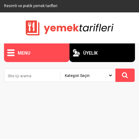
Resimli ve pratik yemek tarifleri
MENU
ÜYELİK