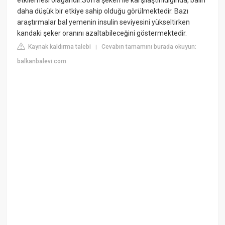
etkilemesi olağandır.Sofra şekeri ile karşılaştırıldığında, balın
daha düşük bir etkiye sahip olduğu görülmektedir. Bazı
araştırmalar bal yemenin insulin seviyesini yükseltirken
kandaki şeker oranını azaltabileceğini göstermektedir.
Kaynak kaldırma talebi
Cevabın tamamını burada okuyun:
|
balkanbalevi.com