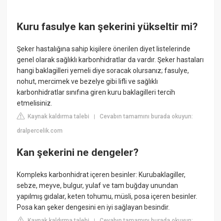
Kuru fasulye kan şekerini yükseltir mi?
Şeker hastalığına sahip kişilere önerilen diyet listelerinde
genel olarak sağlıklı karbonhidratlar da vardır. Şeker hastaları
hangi baklagilleri yemeli diye soracak olursanız; fasulye,
nohut, mercimek ve bezelye gibi lifli ve sağlıklı
karbonhidratlar sınıfına giren kuru baklagilleri tercih
etmelisiniz.
Kaynak kaldırma talebi
Cevabın tamamını burada okuyun:
|
dralpercelik.com
Kan şekerini ne dengeler?
Kompleks karbonhidrat içeren besinler: Kurubaklagiller,
sebze, meyve, bulgur, yulaf ve tam buğday unundan
yapılmış gıdalar, keten tohumu, müsli, posa içeren besinler.
Posa kan şeker dengesini en iyi sağlayan besindir.
Kaynak kaldırma talebi
Cevabın tamamını burada okuyun:
|