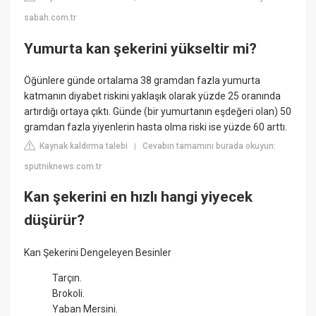
sabah.com.tr
Yumurta kan şekerini yükseltir mi?
Öğünlere günde ortalama 38 gramdan fazla yumurta
katmanın diyabet riskini yaklaşık olarak yüzde 25 oranında
artırdığı ortaya çıktı. Günde (bir yumurtanın eşdeğeri olan) 50
gramdan fazla yiyenlerin hasta olma riski ise yüzde 60 arttı.
Kaynak kaldırma talebi
Cevabın tamamını burada okuyun:
|
sputniknews.com.tr
Kan şekerini en hızlı hangi yiyecek
düşürür?
Kan Şekerini Dengeleyen Besinler
Tarçın.
Brokoli.
Yaban Mersini.