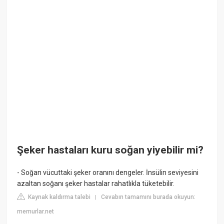
Şeker hastaları kuru soğan yiyebilir mi?
- Soğan vücuttaki şeker oranını dengeler. İnsülin seviyesini
azaltan soğanı şeker hastalar rahatlıkla tüketebilir.
Kaynak kaldırma talebi
Cevabın tamamını burada okuyun:
|
memurlar.net