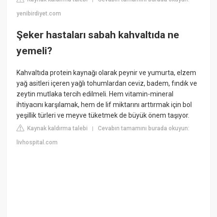
yenibirdiyet.com
Şeker hastaları sabah kahvaltıda ne
yemeli?
Kahvaltıda protein kaynağı olarak peynir ve yumurta, elzem
yağ asitleri içeren yağlı tohumlardan ceviz, badem, fındık ve
zeytin mutlaka tercih edilmeli. Hem vitamin-mineral
ihtiyacını karşılamak, hem de lif miktarını arttırmak için bol
yeşillik türleri ve meyve tüketmek de büyük önem taşıyor.
Kaynak kaldırma talebi
Cevabın tamamını burada okuyun:
|
livhospital.com