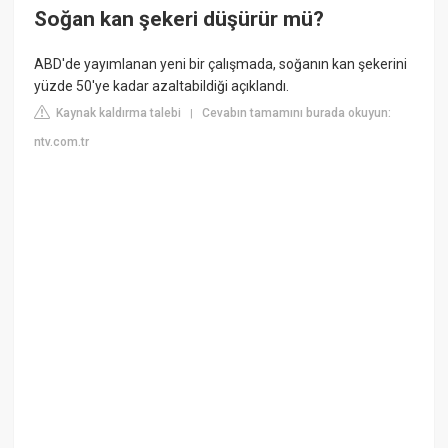
Soğan kan şekeri düşürür mü?
ABD'de yayımlanan yeni bir çalışmada, soğanın kan şekerini
yüzde 50'ye kadar azaltabildiği açıklandı.
Kaynak kaldırma talebi
Cevabın tamamını burada okuyun:
|
ntv.com.tr