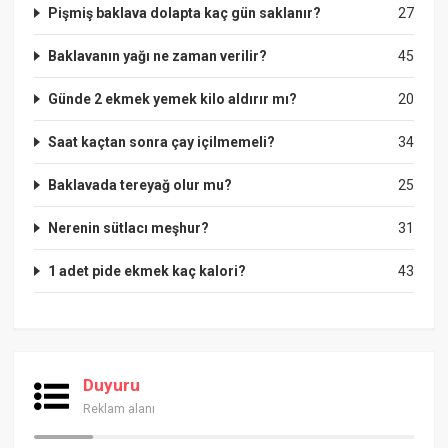
Pişmiş baklava dolapta kaç gün saklanır?
27
Baklavanın yağı ne zaman verilir?
45
Günde 2 ekmek yemek kilo aldırır mı?
20
Saat kaçtan sonra çay içilmemeli?
34
Baklavada tereyağ olur mu?
25
Nerenin sütlacı meşhur?
31
1 adet pide ekmek kaç kalori?
43
Duyuru
Reklam alanı