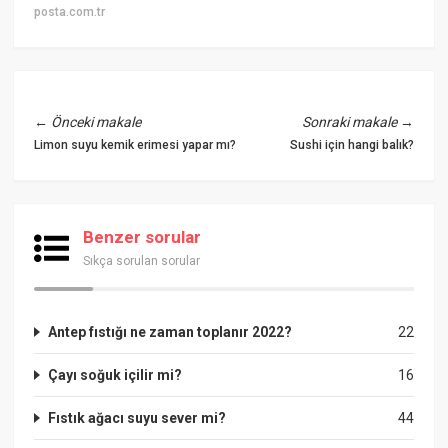
posta.com.tr
←
Önceki makale
Sonraki makale
→
Limon suyu kemik erimesi yapar mı?
Sushi için hangi balık?
Benzer sorular
Sıkça sorulan sorular
Antep fıstığı ne zaman toplanır 2022?
22
Çayı soğuk içilir mi?
16
Fıstık ağacı suyu sever mi?
44