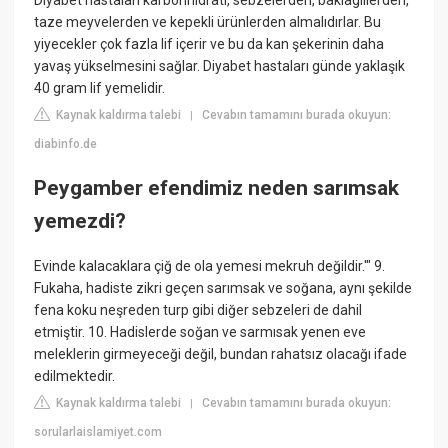
Diyabet hastaları karbonhidratı, sebzelerden, baklagillerden,
taze meyvelerden ve kepekli ürünlerden almalıdırlar. Bu
yiyecekler çok fazla lif içerir ve bu da kan şekerinin daha
yavaş yükselmesini sağlar. Diyabet hastaları günde yaklaşık
40 gram lif yemelidir.
Kaynak kaldırma talebi
Cevabın tamamını burada okuyun:
|
diabinfo.de
Peygamber efendimiz neden sarımsak
yemezdi?
Evinde kalacaklara çiğ de ola yemesi mekruh değildir.'" 9.
Fukaha, hadiste zikri geçen sarımsak ve soğana, aynı şekilde
fena koku neşreden turp gibi diğer sebzeleri de dahil
etmiştir. 10. Hadislerde soğan ve sarmısak yenen eve
meleklerin girmeyeceği değil, bundan rahatsız olacağı ifade
edilmektedir.
Kaynak kaldırma talebi
Cevabın tamamını burada okuyun:
|
sorularlaislamiyet.com