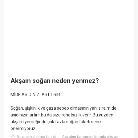
Akşam soğan neden yenmez?
MİDE ASİDİNİZİ ARTTIRIR
Soğan, şişkinlik ve gaza sebep olmasının yanı sıra mide
asidinizin artırır bu da size rahatsızlık verir. Bu yüzden
akşam yemeğinde çok fazla soğan tüketmenizi
önermiyoruz.
Kaynak kaldırma talebi
Cevabın tamamını burada okuyun:
|