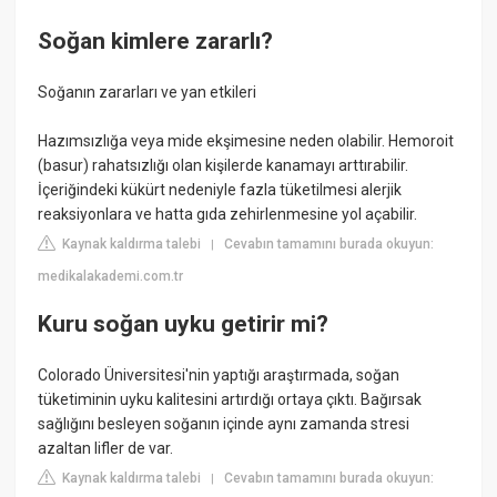
Soğan kimlere zararlı?
Soğanın zararları ve yan etkileri
Hazımsızlığa veya mide ekşimesine neden olabilir. Hemoroit
(basur) rahatsızlığı olan kişilerde kanamayı arttırabilir.
İçeriğindeki kükürt nedeniyle fazla tüketilmesi alerjik
reaksiyonlara ve hatta gıda zehirlenmesine yol açabilir.
Kaynak kaldırma talebi
Cevabın tamamını burada okuyun:
|
medikalakademi.com.tr
Kuru soğan uyku getirir mi?
Colorado Üniversitesi'nin yaptığı araştırmada, soğan
tüketiminin uyku kalitesini artırdığı ortaya çıktı. Bağırsak
sağlığını besleyen soğanın içinde aynı zamanda stresi
azaltan lifler de var.
Kaynak kaldırma talebi
Cevabın tamamını burada okuyun:
|