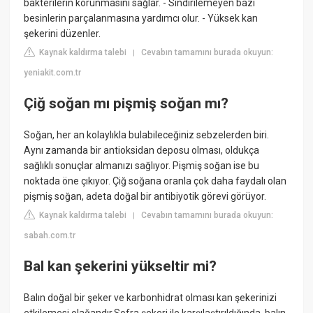
bakterilerin korunmasını sağlar. - Sindirilemeyen bazı
besinlerin parçalanmasına yardımcı olur. - Yüksek kan
şekerini düzenler.
Kaynak kaldırma talebi
Cevabın tamamını burada okuyun:
|
yeniakit.com.tr
Çiğ soğan mı pişmiş soğan mı?
Soğan, her an kolaylıkla bulabileceğiniz sebzelerden biri.
Aynı zamanda bir antioksidan deposu olması, oldukça
sağlıklı sonuçlar almanızı sağlıyor. Pişmiş soğan ise bu
noktada öne çıkıyor. Çiğ soğana oranla çok daha faydalı olan
pişmiş soğan, adeta doğal bir antibiyotik görevi görüyor.
Kaynak kaldırma talebi
Cevabın tamamını burada okuyun:
|
sabah.com.tr
Bal kan şekerini yükseltir mi?
Balın doğal bir şeker ve karbonhidrat olması kan şekerinizi