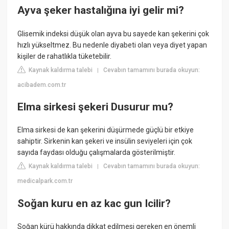
Ayva şeker hastalığına iyi gelir mi?
Glisemik indeksi düşük olan ayva bu sayede kan şekerini çok
hızlı yükseltmez. Bu nedenle diyabeti olan veya diyet yapan
kişiler de rahatlıkla tüketebilir.
Kaynak kaldırma talebi
Cevabın tamamını burada okuyun:
|
acibadem.com.tr
Elma sirkesi şekeri Dusurur mu?
Elma sirkesi de kan şekerini düşürmede güçlü bir etkiye
sahiptir. Sirkenin kan şekeri ve insülin seviyeleri için çok
sayıda faydası olduğu çalışmalarda gösterilmiştir.
Kaynak kaldırma talebi
Cevabın tamamını burada okuyun:
|
medicalpark.com.tr
Soğan kuru en az kac gun Icilir?
Soğan kürü hakkında dikkat edilmesi gereken en önemli