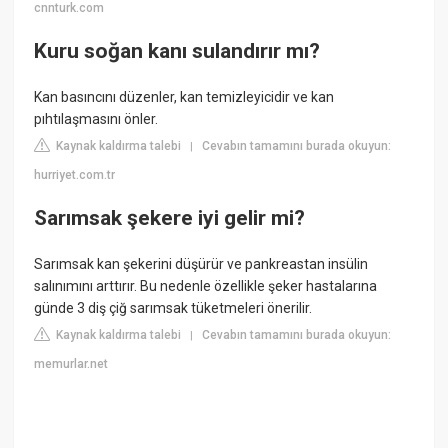
cnnturk.com
Kuru soğan kanı sulandırır mı?
Kan basıncını düzenler, kan temizleyicidir ve kan
pıhtılaşmasını önler.
Kaynak kaldırma talebi
Cevabın tamamını burada okuyun:
|
hurriyet.com.tr
Sarımsak şekere iyi gelir mi?
Sarımsak kan şekerini düşürür ve pankreastan insülin
salınımını arttırır. Bu nedenle özellikle şeker hastalarına
günde 3 diş çiğ sarımsak tüketmeleri önerilir.
Kaynak kaldırma talebi
Cevabın tamamını burada okuyun:
|
memurlar.net