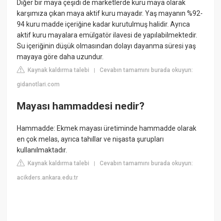
Diğer bir maya çeşidi de marketlerde kuru maya olarak
karşımıza çıkan maya aktif kuru mayadır. Yaş mayanın %92-
94 kuru madde içeriğine kadar kurutulmuş halidir. Ayrıca
aktif kuru mayalara emülgatör ilavesi de yapılabilmektedir.
Su içeriğinin düşük olmasından dolayı dayanma süresi yaş
mayaya göre daha uzundur.
Kaynak kaldırma talebi
Cevabın tamamını burada okuyun:
|
gidanotlari.com
Mayası hammaddesi nedir?
Hammadde: Ekmek mayası üretiminde hammadde olarak
en çok melas, ayrıca tahıllar ve nişasta şurupları
kullanılmaktadır.
Kaynak kaldırma talebi
Cevabın tamamını burada okuyun:
|
acikders.ankara.edu.tr