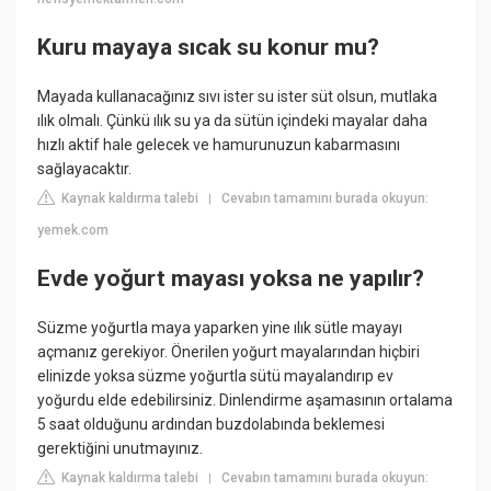
Kuru mayaya sıcak su konur mu?
Mayada kullanacağınız sıvı ister su ister süt olsun, mutlaka
ılık olmalı. Çünkü ılık su ya da sütün içindeki mayalar daha
hızlı aktif hale gelecek ve hamurunuzun kabarmasını
sağlayacaktır.
Kaynak kaldırma talebi
Cevabın tamamını burada okuyun:
|
yemek.com
Evde yoğurt mayası yoksa ne yapılır?
Süzme yoğurtla maya yaparken yine ılık sütle mayayı
açmanız gerekiyor. Önerilen yoğurt mayalarından hiçbiri
elinizde yoksa süzme yoğurtla sütü mayalandırıp ev
yoğurdu elde edebilirsiniz. Dinlendirme aşamasının ortalama
5 saat olduğunu ardından buzdolabında beklemesi
gerektiğini unutmayınız.
Kaynak kaldırma talebi
Cevabın tamamını burada okuyun:
|