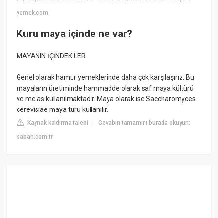
yemek.com
Kuru maya içinde ne var?
MAYANIN İÇİNDEKİLER
Genel olarak hamur yemeklerinde daha çok karşılaşırız. Bu
mayaların üretiminde hammadde olarak saf maya kültürü
ve melas kullanılmaktadır. Maya olarak ise Saccharomyces
cerevisiae maya türü kullanılır.
Kaynak kaldırma talebi
Cevabın tamamını burada okuyun:
|
sabah.com.tr