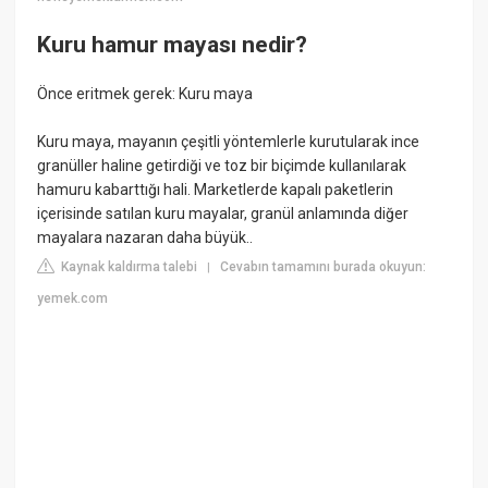
Kuru hamur mayası nedir?
Önce eritmek gerek: Kuru maya
Kuru maya, mayanın çeşitli yöntemlerle kurutularak ince
granüller haline getirdiği ve toz bir biçimde kullanılarak
hamuru kabarttığı hali. Marketlerde kapalı paketlerin
içerisinde satılan kuru mayalar, granül anlamında diğer
mayalara nazaran daha büyük..
Kaynak kaldırma talebi
Cevabın tamamını burada okuyun:
|
yemek.com