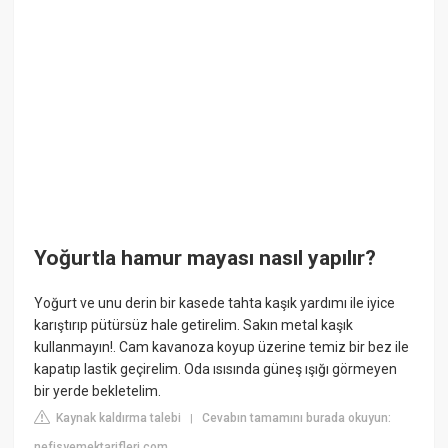
Yoğurtla hamur mayası nasıl yapılır?
Yoğurt ve unu derin bir kasede tahta kaşık yardımı ile iyice
karıştırıp pütürsüz hale getirelim. Sakın metal kaşık
kullanmayın!. Cam kavanoza koyup üzerine temiz bir bez ile
kapatıp lastik geçirelim. Oda ısısında güneş ışığı görmeyen
bir yerde bekletelim.
Kaynak kaldırma talebi
Cevabın tamamını burada okuyun:
|
nefisyemektarifleri.com