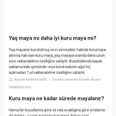
Yaş maya mı daha iyi kuru maya mı?
Yaş mayanın kurutulmuş ve iri zerrecikler halinde korumaya
alınmış hali olan kuru maya, yaş mayaya oranda daha uzun
süre saklanabilme özelliğine sahiptir. Buzdolabında kapalı
saklama kabı içerisinde veya kendi kabının ağzı hiç
açılmadan 1 yıl saklanabilme özelliğine sahiptir.
Kaynak kaldırma talebi
Cevabın tamamını burada okuyun:
|
hayatkolay.com
Kuru maya ne kadar sürede mayalanır?
Hamurlar boyutlarına göre ve oda sıcaklığına göre ortalama
40 dakika - 1 saat arasında mayalanır. Birkaç saat