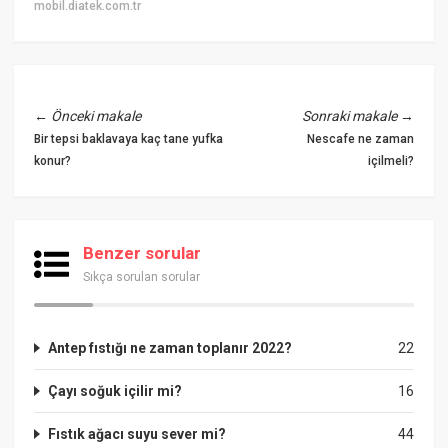
mobil.diatek.com.tr
←
Önceki makale
Sonraki makale
→
Bir tepsi baklavaya kaç tane yufka
Nescafe ne zaman
konur?
içilmeli?
Benzer sorular
Sıkça sorulan sorular
Antep fıstığı ne zaman toplanır 2022?
22
Çayı soğuk içilir mi?
16
Fıstık ağacı suyu sever mi?
44