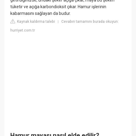
tüketir ve açığa karbondioksit çıkar. Hamur işlerinin
kabarmasını sağlayan da budur.
Kaynak kaldırma talebi
Cevabın tamamını burada okuyun:
|
hurriyet.com.tr
Hamur mayası nasıl elde edilir?