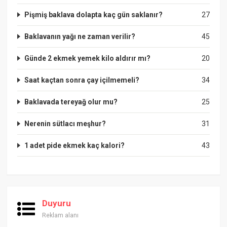
Pişmiş baklava dolapta kaç gün saklanır?
27
Baklavanın yağı ne zaman verilir?
45
Günde 2 ekmek yemek kilo aldırır mı?
20
Saat kaçtan sonra çay içilmemeli?
34
Baklavada tereyağ olur mu?
25
Nerenin sütlacı meşhur?
31
1 adet pide ekmek kaç kalori?
43
Duyuru
Reklam alanı