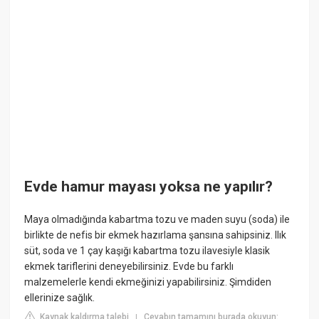
Evde hamur mayası yoksa ne yapılır?
Maya olmadığında kabartma tozu ve maden suyu (soda) ile
birlikte de nefis bir ekmek hazırlama şansına sahipsiniz. Ilık
süt, soda ve 1 çay kaşığı kabartma tozu ilavesiyle klasik
ekmek tariflerini deneyebilirsiniz. Evde bu farklı
malzemelerle kendi ekmeğinizi yapabilirsiniz. Şimdiden
ellerinize sağlık.
Kaynak kaldırma talebi
Cevabın tamamını burada okuyun:
|