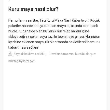
Kuru maya nasıl olur?
Hamurlarımızın Baş Tacı Kuru Maya Nasıl Kabartıyor? Küçük
paketler halinde satışa sunulan mayalar, aslında birer canlı
hücre. Kuru halde olan bu minik hücreler, hamur içine
ekleyeceğiniz şeker veya tuz ile tepkimeye giriyor. Hamurun
içerisine eklenen maya, ılık bir ortamda bekletilerek hamuru
kabartması sağlanır.
Kaynak kaldırma talebi
Cevabın tamamını burada okuyun:
|
mutfaginyildizi.com