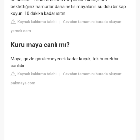
beklettiğiniz hamurlar daha nefis mayalanır. su dolu bir kap
koyun. 10 dakika kadar ısıtın.
Kaynak kaldırma talebi
Cevabın tamamını burada okuyun:
|
yemek.com
Kuru maya canlı mı?
Maya, gözle görülemeyecek kadar küçük, tek hücreli bir
canlıdır.
Kaynak kaldırma talebi
Cevabın tamamını burada okuyun:
|
pakmaya.com