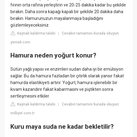
fırının orta rafına yerleştirin ve 20-25 dakika kadar bu şekilde
bırakın. Daha sonra kapağı kapalı bir şekilde 20 dakika daha
bırakın. Hamurunuzun mayalanmaya başladığını
gözlemleyeceksiniz.
Kaynak kaldırma talebi
Cevabın tamamını burada okuyun:
|
yemek.com
Hamura neden yoğurt konur?
Sütün yağlı yapısı ve enzimleri sudan daha iyi bir emülsiyon
sağlar. Bu da hamura fazladan bir çıtırlık olarak yansır fakat
hamurda elastikiyeti artırır. Yoğurt, hamura işlenebilir bir
kıvam kazandırır fakat kabarmasını ve piştikten sonra
sertleşmesini etkiler.
Kaynak kaldırma talebi
Cevabın tamamını burada okuyun:
|
milliyet.com.tr
Kuru maya suda ne kadar bekletilir?