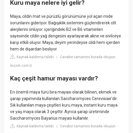
Kuru maya nelere iyi gelir?
Maya, cildin mat ve pürüzlü görünümüne yol açan mide
sorunlarını gideriyor. Bağışıklık sistemini güçlendirerek cilt
alerjilerini önlüyor. içeriğindeki B2 ve B6 vitaminleri
sayesinde cildin yağ dengesini ayarlayarak akne ve sivilceye
karşı etkili oluyor. Maya, deyim yerindeyse cildi hem içerden
hem de dışardan besliyor.
Kaynak kaldırma talebi
Cevabın tamamını burada okuyun:
|
lezzet.com.tr
Kaç çeşit hamur mayası vardır?
En önemli maya türü bira mayası olarak bilinen, ekmek ve
şarap yapımında kullanılan Saccharomyces Cerevisiae'dir.
Sık kullanılan maya çeşitleri kuru maya, instant kuru maya
ve yaş maya olarak 3 çeşittir. Ayrıca şarap üretiminde
Saccharomyces Bayanus mayası kullanılır.
Kaynak kaldırma talebi
Cevabın tamamını burada okuyun:
|