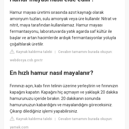
Hamur mayası üretimi sırasında azot kaynağı olarak
amonyum tuzları, sulu amonyak veya üre kullanılır. Nitrat ve
nitrit, maya tarafından kullanılamaz. Hamur mayası
fermantasyonu, laboratuvarda yatık agarda saf kültür ile
başlar ve artan hacimlerde ardışık fermantasyonlar yoluyla
çoğaltılarak üretilir.
Kaynak kaldırma talebi
Cevabın tamamını burada okuyun:
|
webdosya.csb.gov.tr
En hızlı hamur nasıl mayalanır?
Fırınınızı açın, kabı fırın telinin üzerine yerleştirin ve fırınınızın
kapağını kapatın. Kapağını hiç açmayın ve yaklaşık 20 dakika
hamurunuzu içeride bırakın. 20 dakikanın sonunda
hamurunuzun kabardığını ve mayalandığını göreceksiniz.
Çıkarıp dilediğiniz işlemi yapabilirsiniz.
Kaynak kaldırma talebi
Cevabın tamamını burada okuyun:
|
yemek.com