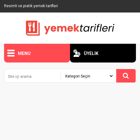
Resimli ve pratik yemek tarifleri
MENU
ÜYELİK