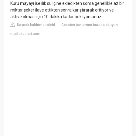
Kuru mayayı ise ılık su içine ekledikten sonra genellikle az bir
miktar şeker ilave ettikten sonra karıştırarak eritiyor ve
aktive olması için 10 dakika kadar bekliyorsunuz.
Kaynak kaldırma talebi
Cevabın tamamını burada okuyun:
|
mutfaksirlari.com