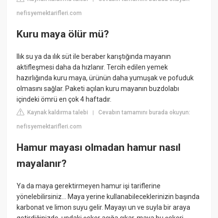
nefisyemektarifleri.com
Kuru maya ölür mü?
Ilık su ya da ılık süt ile beraber karıştığında mayanın
aktifleşmesi daha da hızlanır. Tercih edilen yemek
hazırlığında kuru maya, ürünün daha yumuşak ve pofuduk
olmasını sağlar. Paketi açılan kuru mayanın buzdolabı
içindeki ömrü en çok 4 haftadır.
Kaynak kaldırma talebi
Cevabın tamamını burada okuyun:
|
nefisyemektarifleri.com
Hamur mayası olmadan hamur nasıl
mayalanır?
Ya da maya gerektirmeyen hamur işi tariflerine
yönelebilirsiniz... Maya yerine kullanabileceklerinizin başında
karbonat ve limon suyu gelir. Mayayı un ve suyla bir araya
getirdiğinizde, undaki şeker açığa çıkar, maya bu şekeri