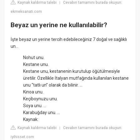
Kaynak kaldırma talebi
Cevabın tamamını burada okuyun:
|
ekmeksanati.com
Beyaz un yerine ne kullanılabilir?
İşte beyaz un yerine tercih edebileceğiniz 7 doğal ve sağlıklı
un...
Nohut unu.
Kestane unu.
Kestane unu, kestanenin kurutulup öğütülmesiyle
üretilir. Özellikle İtalyan mutfağında kullanılan kestane
unu “tatlı un” olarak da bilinir. ...
Kinoa unu.
Keçiboynuzu unu.
Soya unu. ...
Karabuğday unu. ...
Kaynak:
Kaynak kaldırma talebi
Cevabın tamamını burada okuyun:
|
iyihisset.com