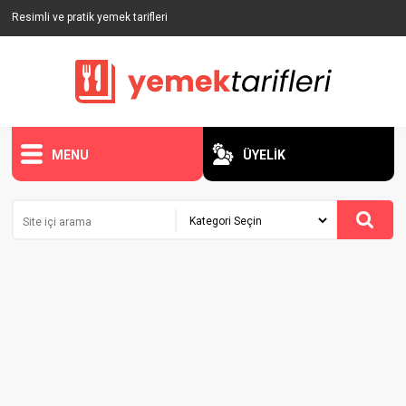
Resimli ve pratik yemek tarifleri
MENU
ÜYELİK