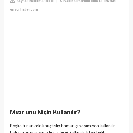
Kaynak kaldırma talebi
Cevabın tamamını burada okuyun:
|
ensonhaber.com
Mısır unu Niçin Kullanılır?
Başka tür unlarla karıştırılıp hamur işi yapımında kullanılır.
Dolgu macunu, yapıştırıcı olarak kullanılır. Et ve balık