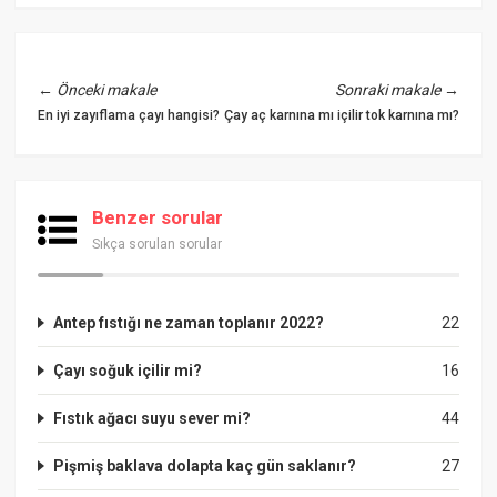
←
Önceki makale
Sonraki makale
→
En iyi zayıflama çayı hangisi?
Çay aç karnına mı içilir tok karnına mı?
Benzer sorular
Sıkça sorulan sorular
Antep fıstığı ne zaman toplanır 2022?
22
Çayı soğuk içilir mi?
16
Fıstık ağacı suyu sever mi?
44
Pişmiş baklava dolapta kaç gün saklanır?
27