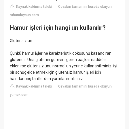
Kaynak kaldırma talebi
Cevabın tamamını burada okuyun:
|
ruhundoysun.com
Hamur işleri için hangi un kullanılır?
Glutensiz un
Çünkü hamur işlerine karakteristik dokusunu kazandıran
glutendir. Una glutenin görevini gören başka maddeler
eklenirse glütensiz unu normal un yerine kullanabilirsiniz. İyi
bir sonuç elde etmek için glutensiz hamur işleri için
hazırlanmış tariflerden yararlanmalısınız.
Kaynak kaldırma talebi
Cevabın tamamını burada okuyun:
|
yemek.com