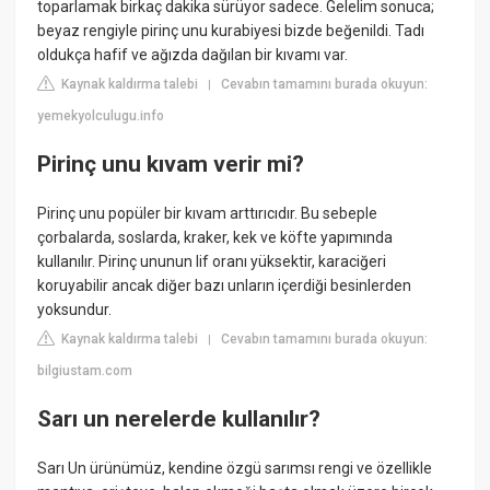
toparlamak birkaç dakika sürüyor sadece. Gelelim sonuca;
beyaz rengiyle pirinç unu kurabiyesi bizde beğenildi. Tadı
oldukça hafif ve ağızda dağılan bir kıvamı var.
Kaynak kaldırma talebi
Cevabın tamamını burada okuyun:
|
yemekyolculugu.info
Pirinç unu kıvam verir mi?
Pirinç unu popüler bir kıvam arttırıcıdır. Bu sebeple
çorbalarda, soslarda, kraker, kek ve köfte yapımında
kullanılır. Pirinç ununun lif oranı yüksektir, karaciğeri
koruyabilir ancak diğer bazı unların içerdiği besinlerden
yoksundur.
Kaynak kaldırma talebi
Cevabın tamamını burada okuyun:
|
bilgiustam.com
Sarı un nerelerde kullanılır?
Sarı Un ürünümüz, kendine özgü sarımsı rengi ve özellikle