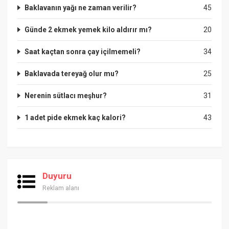
Baklavanın yağı ne zaman verilir?
45
Günde 2 ekmek yemek kilo aldırır mı?
20
Saat kaçtan sonra çay içilmemeli?
34
Baklavada tereyağ olur mu?
25
Nerenin sütlacı meşhur?
31
1 adet pide ekmek kaç kalori?
43
Duyuru
Reklam alanı