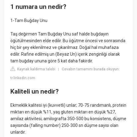
1 numara un nedir?
1-Tam Buğday Unu
Taş değirmen Tam Buğday Unu saf halde buğdayın
öğütülmesinden elde edilir. Bu öğütme öncesi ve sonrasında
hiç bir şey eklenilmez ve çıkarılmaz. Doğal hal muhafaza
edilir. Rafine edilmiş un (Beyaz Un) içerik zenginliği olarak
tam buğday ununa göre 5 kat daha fakirdir.
Kaynak kaldırma talebi
Cevabın tamamını burada okuyun:
|
tr.linkedin.com
Kaliteli un nedir?
Ekmeklik kalitesi iyi (kuvvetli) unlar; 70-75 randımanlı, protein
miktarı en düşük %11, yaş gluten miktarı en düşük %27,
amilaz aktivitesi; amilografta 350-500 bu konsistens, düşme
sayısında (falling number) 250-300 sn düşme sayısı olan
unlardır.