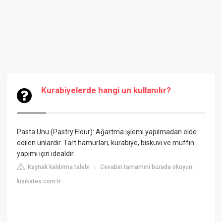
Kurabiyelerde hangi un kullanılır?
Pasta Unu (Pastry Flour): Ağartma işlemi yapılmadan elde
edilen unlardır. Tart hamurları, kurabiye, bisküvi ve muffin
yapımı için idealdir.
Kaynak kaldırma talebi
Cevabın tamamını burada okuyun:
|
kisikates.com.tr