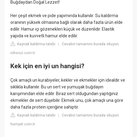
Buğdaydan Doğal Lezzet!
Her çeşit ekmek ve pide yapımında kullanılır. Su kaldırma
oranının yüksek olmasına bağlı olarak daha fazla ürün elde
edilir. Hamur içi gözenekleri küçük ve düzenlidir. Elastik
yapıda ve kuvvetli hamur elde edilir.
Kaynak kaldırma talebi
Cevabın tamamını burada okuyun:
|
nihoruz.com.tr
Kek için en iyi un hangisi?
Çok amaçlı un kurabiyeler, kekler ve ekmekler için idealdir ve
sıklıkla kullanılır. Bu un sert ve yumuşak buğdayın
karışımından elde edilir. Biraz sert olduğundan yaptığınız
ekmekler de sert düşebilir. Ekmek unu, çok amaçlı una göre
daha fazla protein içeriğine sahiptir.
Kaynak kaldırma talebi
Cevabın tamamını burada okuyun:
|
hurriyet.com.tr