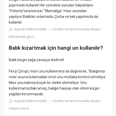
pişirmede kullanılır.Her yemekte sunulan İtalyanların
"Polenta"sına benzer "Mamaliga" mısır unundan
yapılıyor.Balıkları unlamada ,Çorba ve kek yapımında da
kullanılır.
Kaynak kaldırma talebi
Cevabın tamamını burada okuyun:
|
kulturportali.gov.tr
Balık kızartmak için hangi un kullanılır?
Balık kızgın yağa yavaşça dizilmeli
Fevzi Çimşit, mısır unu kullanımına da değinerek, "Balığımızı
mısır ununa bulamadan önce unu mutlaka kontrol etmeliyiz.
Mısır unu kalınsa küçük bir elekle elemeliyiz. Unu
kullanmamızdaki amaç, balığın hassas olan etinin kızgın
yağdan korunmasıdır.
Kaynak kaldırma talebi
Cevabın tamamını burada okuyun:
|
milliyet.com.tr