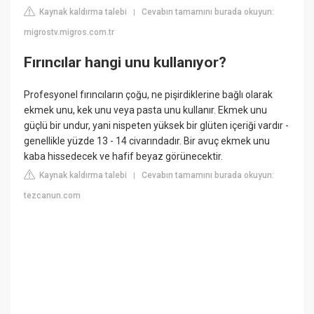
Kaynak kaldırma talebi
Cevabın tamamını burada okuyun:
|
migrostv.migros.com.tr
Fırıncılar hangi unu kullanıyor?
Profesyonel fırıncıların çoğu, ne pişirdiklerine bağlı olarak
ekmek unu, kek unu veya pasta unu kullanır. Ekmek unu
güçlü bir undur, yani nispeten yüksek bir glüten içeriği vardır -
genellikle yüzde 13 - 14 civarındadır. Bir avuç ekmek unu
kaba hissedecek ve hafif beyaz görünecektir.
Kaynak kaldırma talebi
Cevabın tamamını burada okuyun:
|
tezcanun.com