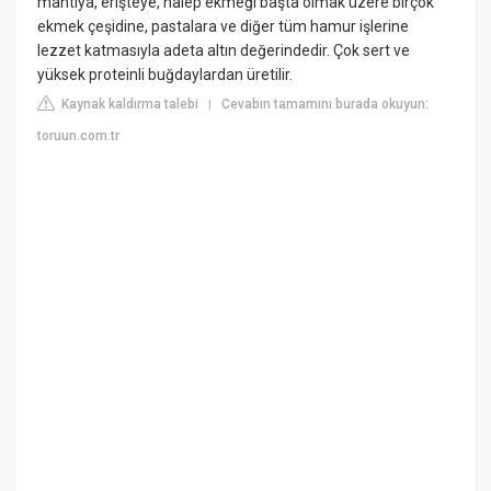
mantıya, erişteye, halep ekmeği başta olmak üzere birçok
ekmek çeşidine, pastalara ve diğer tüm hamur işlerine
lezzet katmasıyla adeta altın değerindedir. Çok sert ve
yüksek proteinli buğdaylardan üretilir.
Kaynak kaldırma talebi
Cevabın tamamını burada okuyun:
|
toruun.com.tr