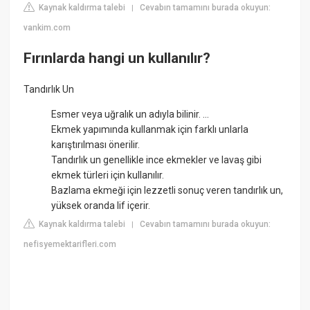
Kaynak kaldırma talebi
Cevabın tamamını burada okuyun:
|
vankim.com
Fırınlarda hangi un kullanılır?
Tandırlık Un
Esmer veya uğralık un adıyla bilinir. ...
Ekmek yapımında kullanmak için farklı unlarla
karıştırılması önerilir.
Tandırlık un genellikle ince ekmekler ve lavaş gibi
ekmek türleri için kullanılır.
Bazlama ekmeği için lezzetli sonuç veren tandırlık un,
yüksek oranda lif içerir.
Kaynak kaldırma talebi
Cevabın tamamını burada okuyun:
|
nefisyemektarifleri.com