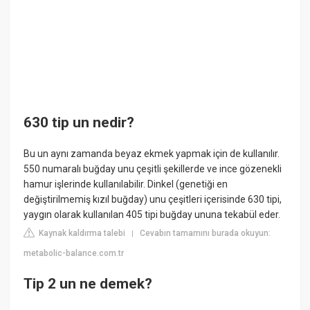
630 tip un nedir?
Bu un aynı zamanda beyaz ekmek yapmak için de kullanılır.
550 numaralı buğday unu çeşitli şekillerde ve ince gözenekli
hamur işlerinde kullanılabilir. Dinkel (genetiği en
değiştirilmemiş kızıl buğday) unu çeşitleri içerisinde 630 tipi,
yaygın olarak kullanılan 405 tipi buğday ununa tekabül eder.
Kaynak kaldırma talebi
Cevabın tamamını burada okuyun:
|
metabolic-balance.com.tr
Tip 2 un ne demek?