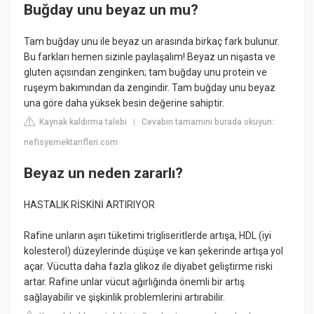
Buğday unu beyaz un mu?
Tam buğday unu ile beyaz un arasında birkaç fark bulunur.
Bu farkları hemen sizinle paylaşalım! Beyaz un nişasta ve
gluten açısından zenginken; tam buğday unu protein ve
ruşeym bakımından da zengindir. Tam buğday unu beyaz
una göre daha yüksek besin değerine sahiptir.
Kaynak kaldırma talebi
Cevabın tamamını burada okuyun:
|
nefisyemektarifleri.com
Beyaz un neden zararlı?
HASTALIK RİSKİNİ ARTIRIYOR
Rafine unların aşırı tüketimi trigliseritlerde artışa, HDL (iyi
kolesterol) düzeylerinde düşüşe ve kan şekerinde artışa yol
açar. Vücutta daha fazla glikoz ile diyabet geliştirme riski
artar. Rafine unlar vücut ağırlığında önemli bir artış
sağlayabilir ve şişkinlik problemlerini artırabilir.