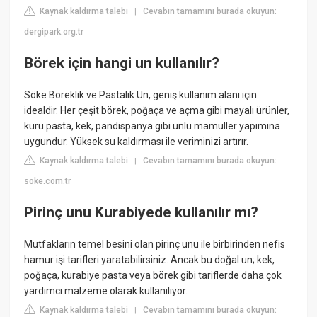
Kaynak kaldırma talebi
Cevabın tamamını burada okuyun:
|
dergipark.org.tr
Börek için hangi un kullanılır?
Söke Böreklik ve Pastalık Un, geniş kullanım alanı için
idealdir. Her çeşit börek, poğaça ve açma gibi mayalı ürünler,
kuru pasta, kek, pandispanya gibi unlu mamuller yapımına
uygundur. Yüksek su kaldırması ile veriminizi artırır.
Kaynak kaldırma talebi
Cevabın tamamını burada okuyun:
|
soke.com.tr
Pirinç unu Kurabiyede kullanılır mı?
Mutfakların temel besini olan pirinç unu ile birbirinden nefis
hamur işi tarifleri yaratabilirsiniz. Ancak bu doğal un; kek,
poğaça, kurabiye pasta veya börek gibi tariflerde daha çok
yardımcı malzeme olarak kullanılıyor.
Kaynak kaldırma talebi
Cevabın tamamını burada okuyun:
|