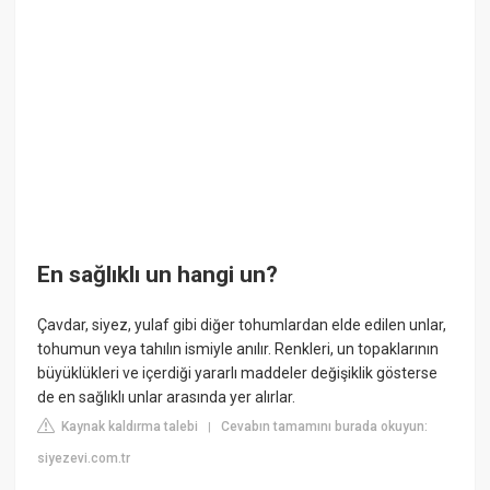
En sağlıklı un hangi un?
Çavdar, siyez, yulaf gibi diğer tohumlardan elde edilen unlar,
tohumun veya tahılın ismiyle anılır. Renkleri, un topaklarının
büyüklükleri ve içerdiği yararlı maddeler değişiklik gösterse
de en sağlıklı unlar arasında yer alırlar.
Kaynak kaldırma talebi
Cevabın tamamını burada okuyun:
|
siyezevi.com.tr