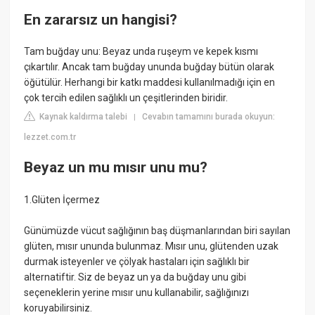
En zararsız un hangisi?
Tam buğday unu: Beyaz unda ruşeym ve kepek kısmı
çıkartılır. Ancak tam buğday ununda buğday bütün olarak
öğütülür. Herhangi bir katkı maddesi kullanılmadığı için en
çok tercih edilen sağlıklı un çeşitlerinden biridir.
Kaynak kaldırma talebi
Cevabın tamamını burada okuyun:
|
lezzet.com.tr
Beyaz un mu mısır unu mu?
1.Glüten İçermez
Günümüzde vücut sağlığının baş düşmanlarından biri sayılan
glüten, mısır ununda bulunmaz. Mısır unu, glütenden uzak
durmak isteyenler ve çölyak hastaları için sağlıklı bir
alternatiftir. Siz de beyaz un ya da buğday unu gibi
seçeneklerin yerine mısır unu kullanabilir, sağlığınızı
koruyabilirsiniz.