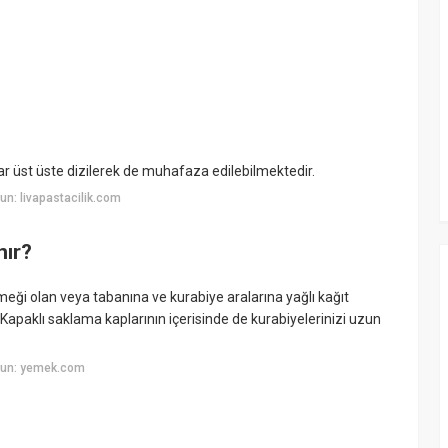
ar üst üste dizilerek de muhafaza edilebilmektedir.
n: livapastacilik.com
nır?
ekmeği olan veya tabanına ve kurabiye aralarına yağlı kağıt
apaklı saklama kaplarının içerisinde de kurabiyelerinizi uzun
yun: yemek.com