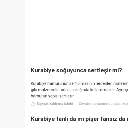
Kurabiye soğuyunca sertleşir mi?
Kurabiye hamurunun sert olmasının nedenleri malzemeler
gibi malzemeler oda sıcaklığında kullanılmalıdır. Aynı 
hamurun yapısı sertleşir.
Kaynak kaldırma talebi
Cevabın tamamını burada okuyu
|
Kurabiye fanlı da mı pişer fansız da