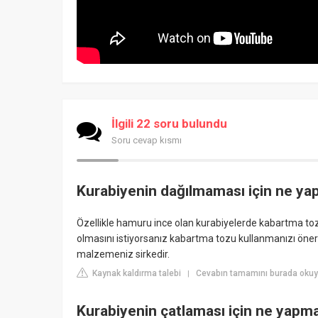
İlgili 22 soru bulundu
Soru cevap kısmı
Kurabiyenin dağılmaması için ne yap
Özellikle hamuru ince olan kurabiyelerde kabartma toz
olmasını istiyorsanız kabartma tozu kullanmanızı öneriri
malzemeniz sirkedir.
Kaynak kaldırma talebi
Cevabın tamamını burada okuy
|
Kurabiyenin çatlaması için ne yapma