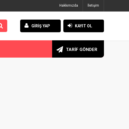
Hakkımızda
İletişim
GİRİŞ YAP
KAYIT OL
TARİF GÖNDER