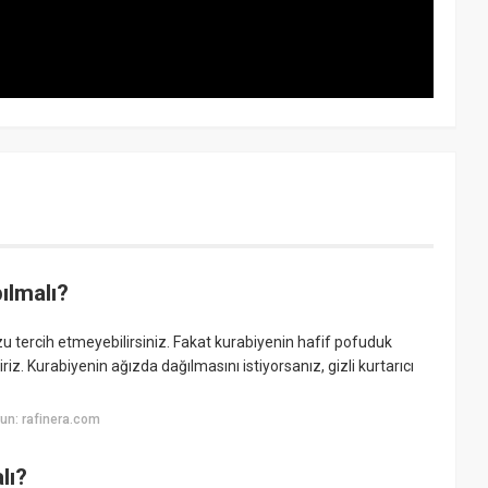
ılmalı?
u tercih etmeyebilirsiniz. Fakat kurabiyenin hafif pofuduk
z. Kurabiyenin ağızda dağılmasını istiyorsanız, gizli kurtarıcı
un: rafinera.com
lı?