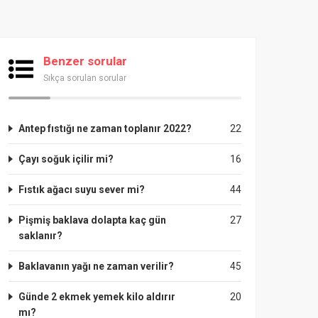
Benzer sorular
Sıkça sorulan sorular
Antep fıstığı ne zaman toplanır 2022?
22
Çayı soğuk içilir mi?
16
Fıstık ağacı suyu sever mi?
44
Pişmiş baklava dolapta kaç gün
27
saklanır?
Baklavanın yağı ne zaman verilir?
45
Günde 2 ekmek yemek kilo aldırır
20
mı?