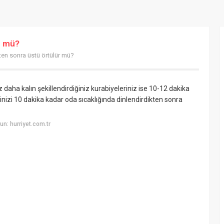
r mü?
ten sonra üstü örtülür mü?
z daha kalın şekillendirdiğiniz kurabiyeleriniz ise 10-12 dakika
erinizi 10 dakika kadar oda sıcaklığında dinlendirdikten sonra
n: hurriyet.com.tr