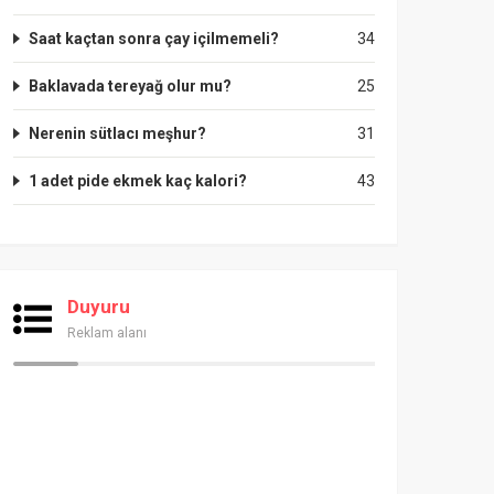
Saat kaçtan sonra çay içilmemeli?
34
Baklavada tereyağ olur mu?
25
Nerenin sütlacı meşhur?
31
1 adet pide ekmek kaç kalori?
43
Duyuru
Reklam alanı