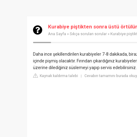
Kurabiye piştikten sonra üstü örtülü
Ana Sayfa
»
Sıkça sorulan sorular
» Kurabiye piştik
Daha ince şekillendirilen kurabiyeler 7-8 dakikada, bira
içinde pişmiş olacaktır. Fırından çıkardığınız kurabiyel
üzerine dilediğiniz süslemeyi yapıp servis edebilirsiniz.
Kaynak kaldırma talebi
Cevabın tamamını burada okuyu
|