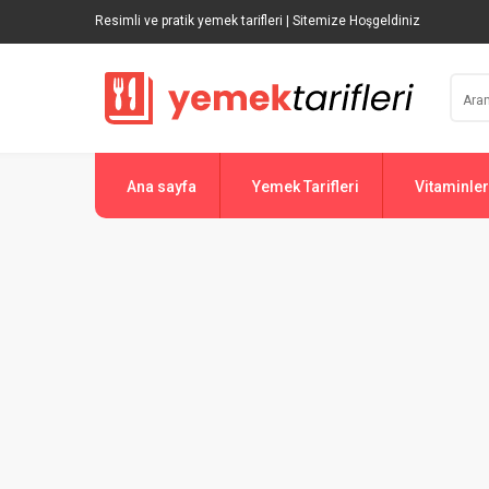
Resimli ve pratik yemek tarifleri | Sitemize Hoşgeldiniz
Ana sayfa
Yemek Tarifleri
Vitaminler