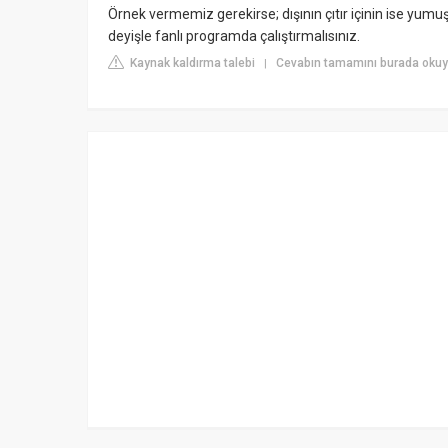
Örnek vermemiz gerekirse; dışının çıtır içinin ise yumuşa
deyişle fanlı programda çalıştırmalısınız.
Kaynak kaldırma talebi
Cevabın tamamını burada okuyu
|