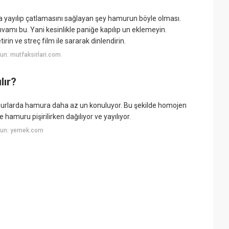
a yayılıp çatlamasını sağlayan şey hamurun böyle olması.
vamı bu. Yani kesinlikle paniğe kapılıp un eklemeyin.
in ve streç film ile sararak dinlendirin.
un: mutfaksirlari.com
lır?
 hamurlarda hamura daha az un konuluyor. Bu şekilde homojen
hamuru pişirilirken dağılıyor ve yayılıyor.
yun: yemek.com