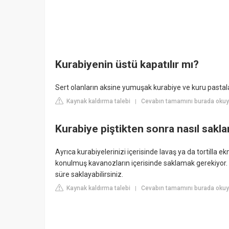
Kurabiyenin üstü kapatılır mı?
Sert olanların aksine yumuşak kurabiye ve kuru pastal
Kaynak kaldırma talebi
Cevabın tamamını burada okuyu
|
Kurabiye piştikten sonra nasıl sakla
Ayrıca kurabiyelerinizi içerisinde lavaş ya da tortilla 
konulmuş kavanozların içerisinde saklamak gerekiyor. K
süre saklayabilirsiniz.
Kaynak kaldırma talebi
Cevabın tamamını burada oku
|