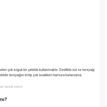
i çok soğuk bir şekilde kullanmaktır. Özellikle süt ve tereyağı
şekilde tereyağını eritip çok sıcakken hamura katarsanız,
n: lezzet.com.tr
 mı?