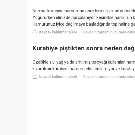
Normal kurabiye hamuruna göre biraz cıvık ama fırınd
Yoğururken elinizde parçalanıyor, kesinlikle hamurun kı
Hamurunuz iyice dağılmaya başladığında top haline getir
Kaynak kaldırma talebi
Cevabın tamamını burada okuy
|
Kurabiye piştikten sonra neden dağı
Özellikle sıvı yağ ya da eritilmiş tereyağı kullanılan
kıvamlı bir kurabiye hamuru elde edilemiyor ve kurabiye 
Kaynak kaldırma talebi
Cevabın tamamını burada oku
|