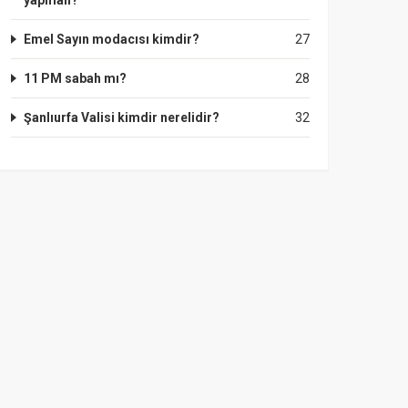
yapmalı?
Emel Sayın modacısı kimdir?
27
11 PM sabah mı?
28
Şanlıurfa Valisi kimdir nerelidir?
32