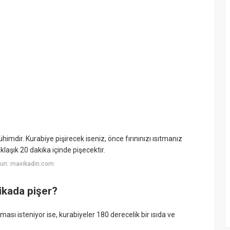
mdir. Kurabiye pişirecek iseniz, önce fırınınızı ısıtmanız
laşık 20 dakika içinde pişecektir.
yun: mavikadin.com
ikada pişer?
sı isteniyor ise, kurabiyeler 180 derecelik bir ısıda ve