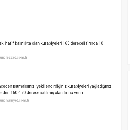
k, hafif kalınlıkta olan kurabiyeleri 165 dereceli fırında 10
n: lezzet.com.tr
nceden ısıtmalısınız. Şekillendirdiğiniz kurabiyeleri yağladığınız
ceden 160-170 derece ısıtılmış olan fırına verin.
n: hurriyet.com.tr