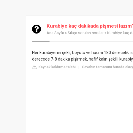
Kurabiye kaç dakikada pişmesi lazım
Ana Sayfa
»
Sıkça sorulan sorular
» Kurabiye kaç d
Her kurabiyenin şekli, boyutu ve hacmi 180 derecelik ısıy
derecede 7-8 dakika pişirmek, hafif kalın şekilli kurabi
Kaynak kaldırma talebi
Cevabın tamamını burada oku
|