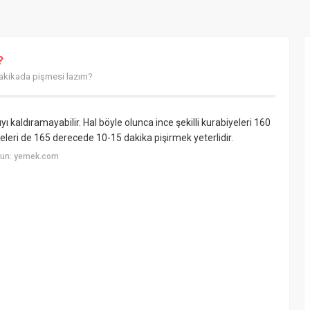
?
akikada pişmesi lazım?
ı kaldıramayabilir. Hal böyle olunca ince şekilli kurabiyeleri 160
yeleri de 165 derecede 10-15 dakika pişirmek yeterlidir.
yun: yemek.com