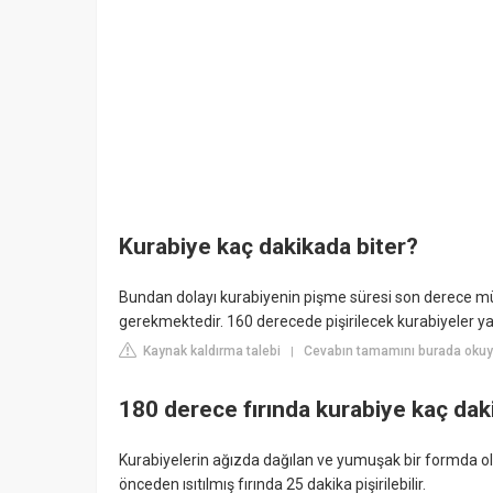
Kurabiye kaç dakikada biter?
Bundan dolayı kurabiyenin pişme süresi son derece mühi
gerekmektedir. 160 derecede pişirilecek kurabiyeler yak
Kaynak kaldırma talebi
Cevabın tamamını burada oku
|
180 derece fırında kurabiye kaç dak
Kurabiyelerin ağızda dağılan ve yumuşak bir formda olma
önceden ısıtılmış fırında 25 dakika pişirilebilir.