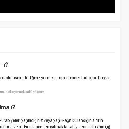
 mı?
k olmasını istediğiniz yemekler için fırınınızı turbo, bir başka
n: nefisyemektarifleri.com
lmalı?
rabiyeleri yağladığınız veya yağlı kağıt kullandığınız fırın
fırına verin. Fırını önceden ısıtmak kurabiyelerin ortasının çiğ