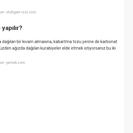
n: stuttgart-isst.com
 yapılır?
a dağılan bir kıvam almasına, kabartma tozu yerine de karbonat
den ağızda dağılan kurabiyeler elde etmek istiyorsanız bu iki
yun: yemek.com