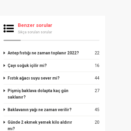
Benzer sorular
Sıkça sorulan sorular
Antep fıstığı ne zaman toplanır 2022?
22
Çayı soğuk içilir mi?
16
Fıstık ağacı suyu sever mi?
44
Pişmiş baklava dolapta kaç gün
27
saklanır?
Baklavanın yağı ne zaman verilir?
45
Günde 2 ekmek yemek kilo aldırır
20
mı?