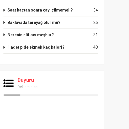
Saat kaçtan sonra çay içilmemeli?
34
Baklavada tereyağ olur mu?
25
Nerenin sütlacı meşhur?
31
1 adet pide ekmek kaç kalori?
43
Duyuru
Reklam alanı