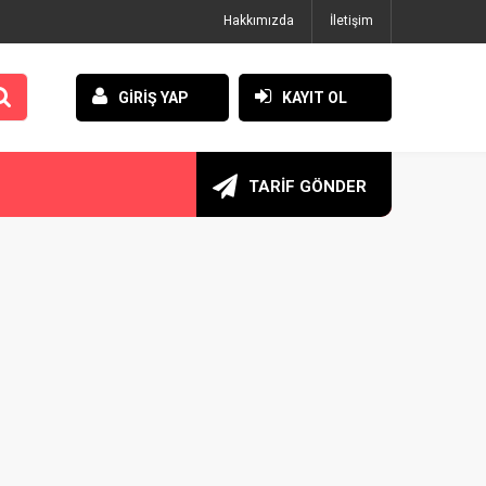
Hakkımızda
İletişim
GİRİŞ YAP
KAYIT OL
TARİF GÖNDER