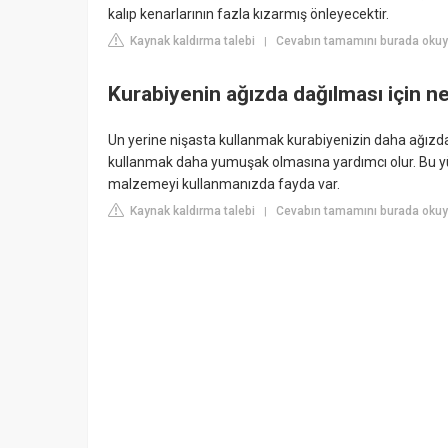
kalıp kenarlarının fazla kızarmış önleyecektir.
Kaynak kaldırma talebi
Cevabın tamamını burada okuyu
|
Kurabiyenin ağızda dağılması için ne
Un yerine nişasta kullanmak kurabiyenizin daha ağızd
kullanmak daha yumuşak olmasına yardımcı olur. Bu yüz
malzemeyi kullanmanızda fayda var.
Kaynak kaldırma talebi
Cevabın tamamını burada oku
|