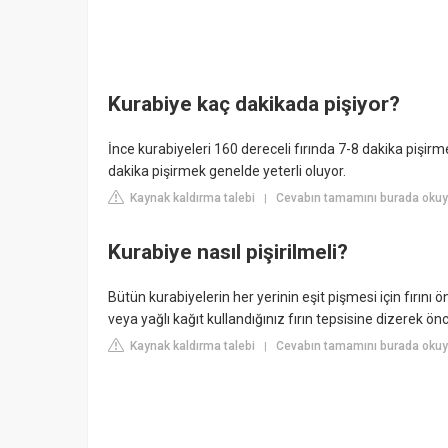
Kurabiye kaç dakikada pişiyor?
İnce kurabiyeleri 160 dereceli fırında 7-8 dakika pişirme
dakika pişirmek genelde yeterli oluyor.
Kaynak kaldırma talebi
Cevabın tamamını burada okuyu
|
Kurabiye nasıl pişirilmeli?
Bütün kurabiyelerin her yerinin eşit pişmesi için fırını ö
veya yağlı kağıt kullandığınız fırın tepsisine dizerek ön
Kaynak kaldırma talebi
Cevabın tamamını burada okuyu
|