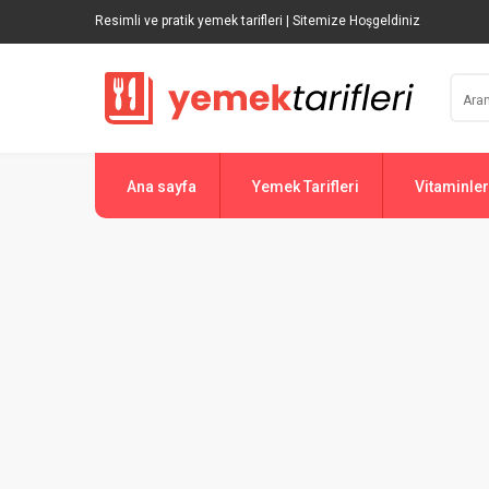
Resimli ve pratik yemek tarifleri | Sitemize Hoşgeldiniz
Ana sayfa
Yemek Tarifleri
Vitaminler