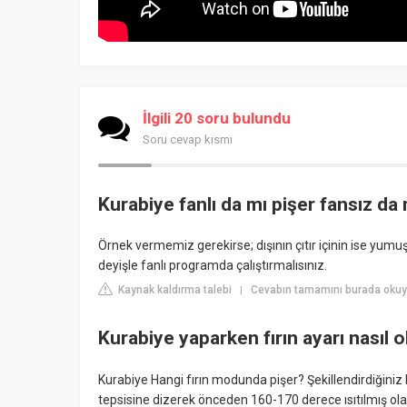
İlgili 20 soru bulundu
Soru cevap kısmı
Kurabiye fanlı da mı pişer fansız da
Örnek vermemiz gerekirse; dışının çıtır içinin ise yumuşa
deyişle fanlı programda çalıştırmalısınız.
Kaynak kaldırma talebi
Cevabın tamamını burada okuyu
|
Kurabiye yaparken fırın ayarı nasıl o
Kurabiye Hangi fırın modunda pişer? Şekillendirdiğiniz ku
tepsisine dizerek önceden 160-170 derece ısıtılmış olan 