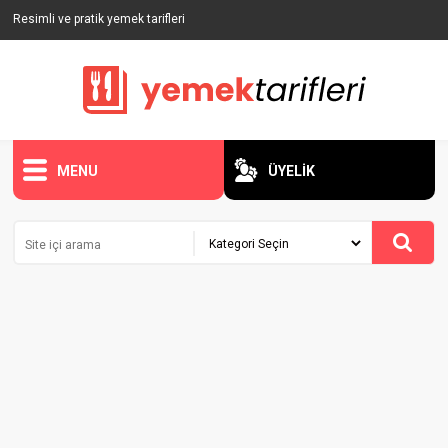
Resimli ve pratik yemek tarifleri
MENU
ÜYELİK