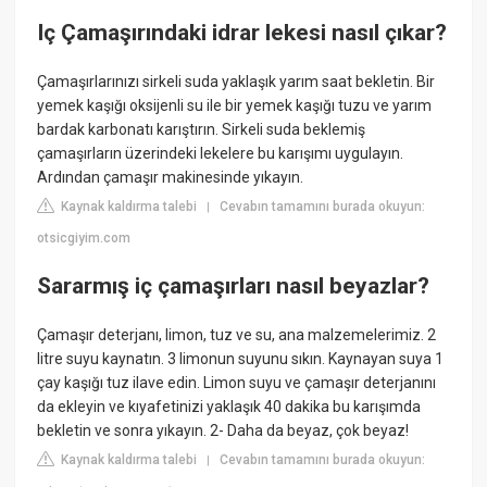
Iç Çamaşırındaki idrar lekesi nasıl çıkar?
Çamaşırlarınızı sirkeli suda yaklaşık yarım saat bekletin. Bir
yemek kaşığı oksijenli su ile bir yemek kaşığı tuzu ve yarım
bardak karbonatı karıştırın. Sirkeli suda beklemiş
çamaşırların üzerindeki lekelere bu karışımı uygulayın.
Ardından çamaşır makinesinde yıkayın.
Kaynak kaldırma talebi
Cevabın tamamını burada okuyun:
|
otsicgiyim.com
Sararmış iç çamaşırları nasıl beyazlar?
Çamaşır deterjanı, limon, tuz ve su, ana malzemelerimiz. 2
litre suyu kaynatın. 3 limonun suyunu sıkın. Kaynayan suya 1
çay kaşığı tuz ilave edin. Limon suyu ve çamaşır deterjanını
da ekleyin ve kıyafetinizi yaklaşık 40 dakika bu karışımda
bekletin ve sonra yıkayın. 2- Daha da beyaz, çok beyaz!
Kaynak kaldırma talebi
Cevabın tamamını burada okuyun:
|