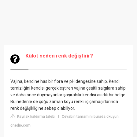
Külot neden renk değiştirir?
Vajina, kendine has bir flora ve pH dengesine sahip. Kendi
temizliğini kendisi gerçekleştiren vajina çeşitli salgılara sahip
ve daha önce duymayanlar şaşırabilir kendisi asidik bir bölge.
Bu nedenle de çoğu zaman koyu renkli iç çamaşırlarında
renk değişikliğine sebep olabiliyor.
Kaynak kaldırma talebi
Cevabın tamamını burada okuyun:
|
onedio.com