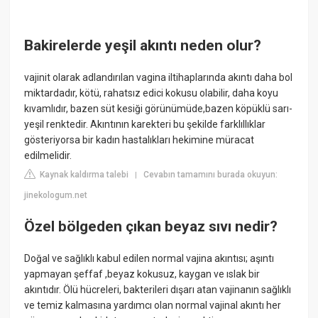
Bakirelerde yeşil akıntı neden olur?
vajinit olarak adlandırılan vagina iltihaplarında akıntı daha bol
miktardadır, kötü, rahatsız edici kokusu olabilir, daha koyu
kıvamlıdır, bazen süt kesiği görünümüde,bazen köpüklü sarı-
yeşil renktedir. Akıntının karekteri bu şekilde farklıllıklar
gösteriyorsa bir kadın hastalıkları hekimine müracat
edilmelidir.
Kaynak kaldırma talebi
Cevabın tamamını burada okuyun:
|
jinekologum.net
Özel bölgeden çıkan beyaz sıvı nedir?
Doğal ve sağlıklı kabul edilen normal vajina akıntısı; aşıntı
yapmayan şeffaf ,beyaz kokusuz, kaygan ve ıslak bir
akıntıdır. Ölü hücreleri, bakterileri dışarı atan vajinanın sağlıklı
ve temiz kalmasına yardımcı olan normal vajinal akıntı her