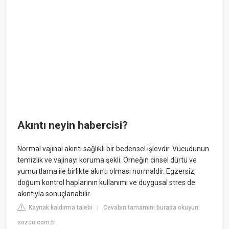
Akıntı neyin habercisi?
Normal vajinal akıntı sağlıklı bir bedensel işlevdir. Vücudunun
temizlik ve vajinayı koruma şekli. Örneğin cinsel dürtü ve
yumurtlama ile birlikte akıntı olması normaldir. Egzersiz,
doğum kontrol haplarının kullanımı ve duygusal stres de
akıntıyla sonuçlanabilir.
Kaynak kaldırma talebi
Cevabın tamamını burada okuyun:
|
sozcu.com.tr