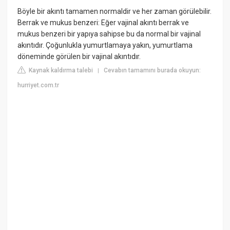
Böyle bir akıntı tamamen normaldir ve her zaman görülebilir.
Berrak ve mukus benzeri: Eğer vajinal akıntı berrak ve
mukus benzeri bir yapıya sahipse bu da normal bir vajinal
akıntıdır. Çoğunlukla yumurtlamaya yakın, yumurtlama
döneminde görülen bir vajinal akıntıdır.
Kaynak kaldırma talebi
Cevabın tamamını burada okuyun:
|
hurriyet.com.tr