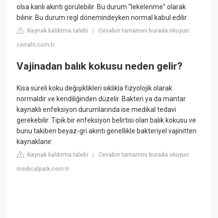
olsa kanlı akıntı görülebilir. Bu durum ''lekelenme'' olarak
bilinir. Bu durum regl dönemindeyken normal kabul edilir.
Kaynak kaldırma talebi
Cevabın tamamını burada okuyun:
|
cerrahi.com.tr
Vajinadan balık kokusu neden gelir?
Kısa süreli koku değişiklikleri sıklıkla fizyolojik olarak
normaldir ve kendiliğinden düzelir. Bakteri ya da mantar
kaynaklı enfeksiyon durumlarında ise medikal tedavi
gerekebilir. Tipik bir enfeksiyon belirtisi olan balık kokusu ve
bunu takiben beyaz-gri akıntı genellikle bakteriyel vajinitten
kaynaklanır.
Kaynak kaldırma talebi
Cevabın tamamını burada okuyun:
|
medicalpark.com.tr