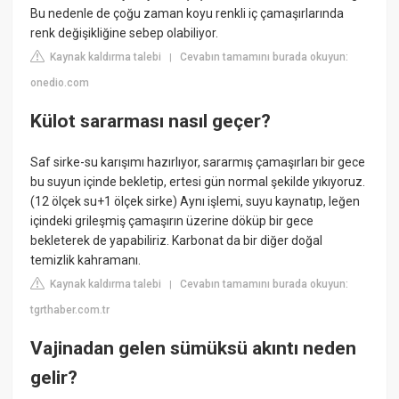
Bu nedenle de çoğu zaman koyu renkli iç çamaşırlarında
renk değişikliğine sebep olabiliyor.
Kaynak kaldırma talebi
Cevabın tamamını burada okuyun:
|
onedio.com
Külot sararması nasıl geçer?
Saf sirke-su karışımı hazırlıyor, sararmış çamaşırları bir gece
bu suyun içinde bekletip, ertesi gün normal şekilde yıkıyoruz.
(12 ölçek su+1 ölçek sirke) Aynı işlemi, suyu kaynatıp, leğen
içindeki grileşmiş çamaşırın üzerine döküp bir gece
bekleterek de yapabiliriz. Karbonat da bir diğer doğal
temizlik kahramanı.
Kaynak kaldırma talebi
Cevabın tamamını burada okuyun:
|
tgrthaber.com.tr
Vajinadan gelen sümüksü akıntı neden
gelir?