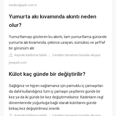
medicalpark.com.tr
Yumurta akı kıvamında akıntı neden
olur?
Yumurtlamayı gösteren bu akıntı, tam yumurtlama gününde
yumurta akı kıvamında, çekince uzayan, sümüksü ve şeffaf
bir görünüm alır.
Kaynak kaldırma talebi
Cevabın tamamını burada okuyun:
|
jineped.com
Külot kaç günde bir değiştirilir?
Sağlığınız ve hijyen sağlamanız için pamuklu iç çamaşırları
da dahil kullandığınız tüm iç çamaşırı çeşitlerini günde bir
kez ya da iki günde bir kez değiştirmelisiniz. Kadınların regl
dönemlerinde yoğunluğa bağlı olarak külotlarını günde
birkaç kez değiştirilmesi önerilir.
Kaynak kaldırma talebi
Cevabın tamamını burada okuyun:
|