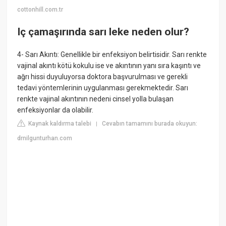
cottonhill.com.tr
Iç çamaşırında sarı leke neden olur?
4- Sarı Akıntı: Genellikle bir enfeksiyon belirtisidir. Sarı renkte
vajinal akıntı kötü kokulu ise ve akıntının yanı sıra kaşıntı ve
ağrı hissi duyuluyorsa doktora başvurulması ve gerekli
tedavi yöntemlerinin uygulanması gerekmektedir. Sarı
renkte vajinal akıntının nedeni cinsel yolla bulaşan
enfeksiyonlar da olabilir.
Kaynak kaldırma talebi
Cevabın tamamını burada okuyun:
|
drnilgunturhan.com