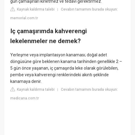
gün çamaşırları kirletmez ve tedavi gerektirmez.
Kaynak kaldırma talebi
Cevabın tamamını burada okuyun:
|
memorial.com.tr
Iç çamaşırımda kahverengi
lekelenmeler ne demek?
Yerleşme veya implantasyon kanaması; doğal adet
döngüsüne göre beklenen kanama tarihinden genellikle 2 –
5 gün önce yaşanan, iç çamaşırda leke olarak görülebilen,
pembe veya kahverengi renklerindeki akıntı şeklinde
kanamaya denir.
Kaynak kaldırma talebi
Cevabın tamamını burada okuyun:
|
medicana.com.tr