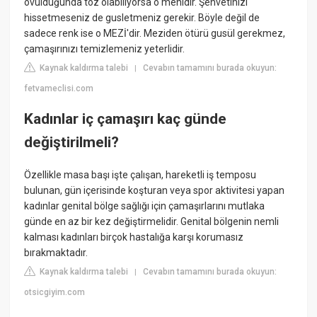
ovulduğunda toz olabiliyorsa o menidir. Şehvetinizi
hissetmeseniz de gusletmeniz gerekir. Böyle değil de
sadece renk ise o MEZİ'dir. Meziden ötürü gusül gerekmez,
çamaşırınızı temizlemeniz yeterlidir.
Kaynak kaldırma talebi
Cevabın tamamını burada okuyun:
|
fetvameclisi.com
Kadınlar iç çamaşırı kaç günde
değiştirilmeli?
Özellikle masa başı işte çalışan, hareketli iş temposu
bulunan, gün içerisinde koşturan veya spor aktivitesi yapan
kadınlar genital bölge sağlığı için çamaşırlarını mutlaka
günde en az bir kez değiştirmelidir. Genital bölgenin nemli
kalması kadınları birçok hastalığa karşı korumasız
bırakmaktadır.
Kaynak kaldırma talebi
Cevabın tamamını burada okuyun:
|
otsicgiyim.com