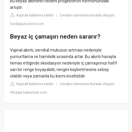
bu beyaz akıntının nedeni progesteron hormonundaki
artıştır.
Kaynak kaldırma talebi
Cevabın tamamını burada okuyun:
|
fundayazicierol.com
Beyaz iç çamaşırı neden sararır?
Vajinal akıntı, servikal mukusun artması nedeniyle
yumurtlama ve hamilelik sırasında artar. Bu akıntı havayla
temas ettiğinde oksidasyon nedeniyle iç çamaşırınızı hafif
sarı bir renge boyayabilir, rengini kaybetmesine sebep
olabilir veya zamanla bu kısmı inceltebilir.
Kaynak kaldırma talebi
Cevabın tamamını burada okuyun:
|
hthayat.haberturk.com