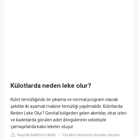
Külotlarda neden leke olur?
Külot temizliğinde ön yıkama ve normal program olacak
şekilde iki aşamalı makine temizliği yapılmalıdır. Külotlarda
Neden Leke Olur? Genital bölgeden gelen akıntılar, idrar izleri
ve kadınlarda görülen adet döngülerinin sebebiyle
çamaşırlarda kalıcı lekeler oluşur.
Kaynak kaldırma talebi
Cevabın tamamını burada okuyun:
|