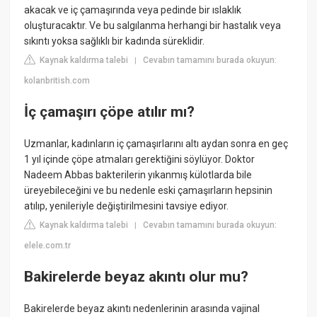
akacak ve iç çamaşırında veya pedinde bir ıslaklık
oluşturacaktır. Ve bu salgılanma herhangi bir hastalık veya
sıkıntı yoksa sağlıklı bir kadında süreklidir.
Kaynak kaldırma talebi
Cevabın tamamını burada okuyun:
|
kolanbritish.com
İç çamaşırı çöpe atılır mı?
Uzmanlar, kadınların iç çamaşırlarını altı aydan sonra en geç
1 yıl içinde çöpe atmaları gerektiğini söylüyor. Doktor
Nadeem Abbas bakterilerin yıkanmış külotlarda bile
üreyebileceğini ve bu nedenle eski çamaşırların hepsinin
atılıp, yenileriyle değiştirilmesini tavsiye ediyor.
Kaynak kaldırma talebi
Cevabın tamamını burada okuyun:
|
elele.com.tr
Bakirelerde beyaz akıntı olur mu?
Bakirelerde beyaz akıntı nedenlerinin arasında vajinal