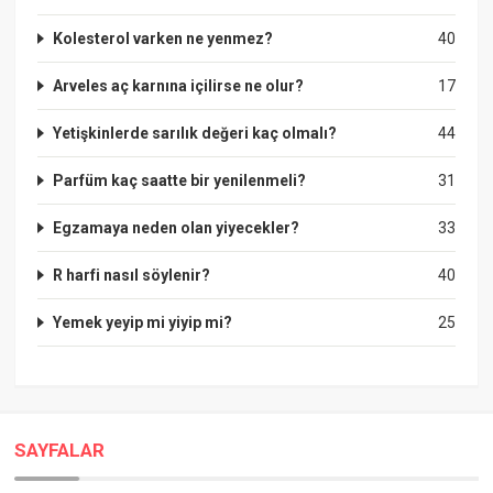
Kolesterol varken ne yenmez?
40
Arveles aç karnına içilirse ne olur?
17
Yetişkinlerde sarılık değeri kaç olmalı?
44
Parfüm kaç saatte bir yenilenmeli?
31
Egzamaya neden olan yiyecekler?
33
R harfi nasıl söylenir?
40
Yemek yeyip mi yiyip mi?
25
SAYFALAR