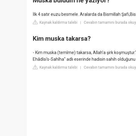
Muska buldum ne yazıyor?
İlk 4 satır euzu besmele. Aralarda da Bismillah Şafi,Bis
Kaynak kaldırma talebi
Cevabın tamamını burada oku
|
Kim muska takarsa?
- Kim muska (temîme) takarsa, Allah'a şirk koşmuştur." 
Ehâdîsi's-Sahîha" adlı eserinde hadisin sahih olduğunu b
Kaynak kaldırma talebi
Cevabın tamamını burada okuy
|