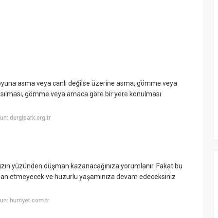
boyuna asma veya canlı değilse üzerine asma, gömme veya
ra asılması, gömme veya amaca göre bir yere konulması
n: dergipark.org.tr
ızın yüzünden düşman kazanacağınıza yorumlanır. Fakat bu
düşman etmeyecek ve huzurlu yaşamınıza devam edeceksiniz
n: hurriyet.com.tr