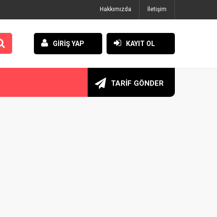
Hakkımızda
İletişim
GİRİŞ YAP
KAYIT OL
TARİF GÖNDER