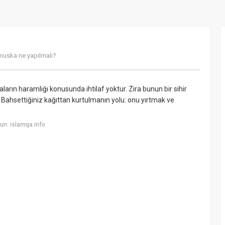
muska ne yapılmalı?
arın haramlığı konusunda ihtilaf yoktur. Zira bunun bir sihir
 Bahsettiğiniz kağıttan kurtulmanın yolu: onu yırtmak ve
un: islamqa.info