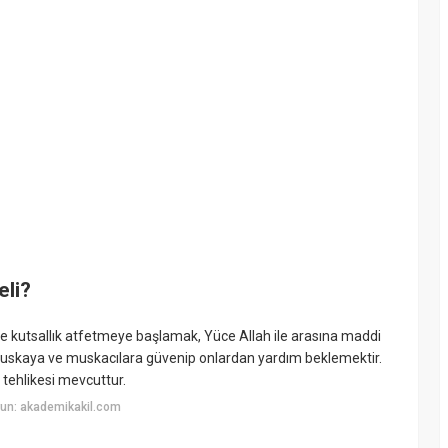
eli?
ye kutsallık atfetmeye başlamak, Yüce Allah ile arasına maddi
muskaya ve muskacılara güvenip onlardan yardım beklemektir.
tehlikesi mevcuttur.
un: akademikakil.com