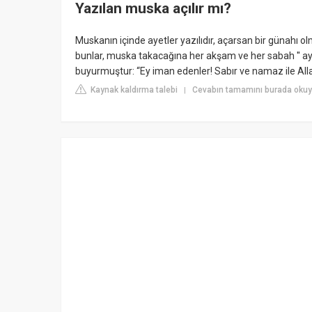
Yazılan muska açılır mı?
Muskanın içinde ayetler yazılıdır, açarsan bir günahı olm
bunlar, muska takacağına her akşam ve her sabah '' ayete
buyurmuştur: “Ey iman edenler! Sabır ve namaz ile Alla
Kaynak kaldırma talebi
Cevabın tamamını burada okuy
|