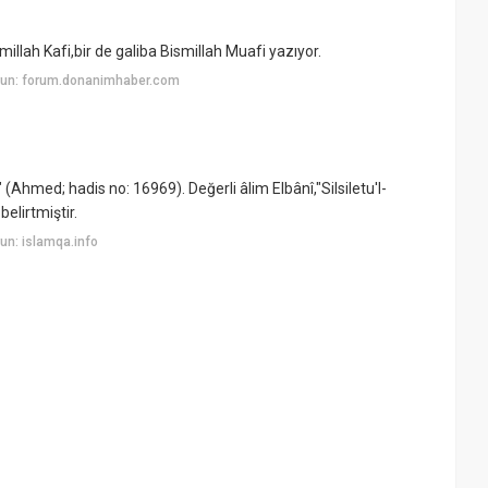
millah Kafi,bir de galiba Bismillah Muafi yazıyor.
yun: forum.donanimhaber.com
(Ahmed; hadis no: 16969). Değerli âlim Elbânî,"Silsiletu'l-
elirtmiştir.
un: islamqa.info