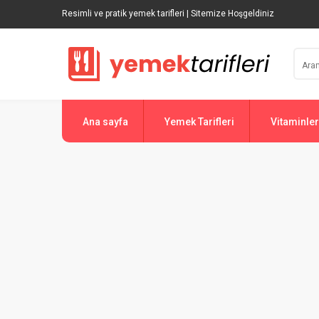
Resimli ve pratik yemek tarifleri | Sitemize Hoşgeldiniz
Ana sayfa
Yemek Tarifleri
Vitaminler