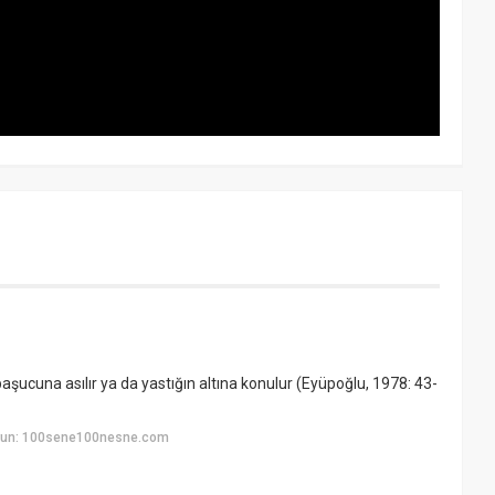
ucuna asılır ya da yastığın altına konulur (Eyüpoğlu, 1978: 43-
uyun: 100sene100nesne.com