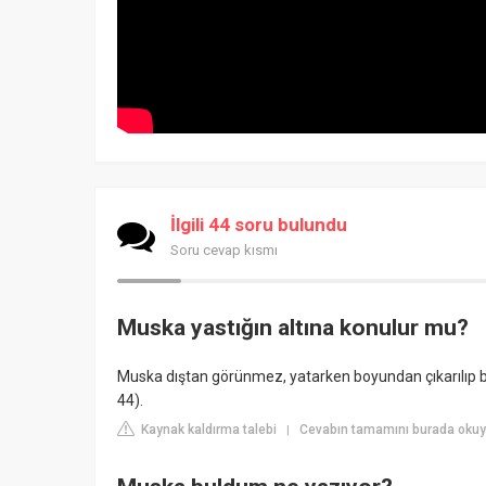
İlgili 44 soru bulundu
Soru cevap kısmı
Muska yastığın altına konulur mu?
Muska dıştan görünmez, yatarken boyundan çıkarılıp baş
44).
Kaynak kaldırma talebi
Cevabın tamamını burada ok
|