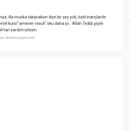
az, illa muska takacaksın diye bir şey yok, batıl inançlardır
l kursi'' amener resuli'' oku daha iyi... Allah Teâlâ şöyle
h'tan yardım isteyin.
un: kizlarsoruyor.com