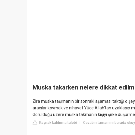
Muska takarken nelere dikkat edilm
Zira muska taşımanın bir sonraki aşaması taktığı o şe
aracılar koymak ve nihayet Yüce Allah'tan uzaklaşıp 
Görüldüğü üzere muska takmanın kişiyi şirke düşürme 
Kaynak kaldırma talebi
Cevabın tamamını burada okuy
|