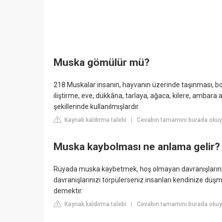
Muska gömülür mü?
218 Muskalar insanın, hayvanın üzerinde taşınması, 
iliştirme, eve, dükkâna, tarlaya, ağaca, kilere, amba
şekillerinde kullanılmışlardır.
Kaynak kaldırma talebi
Cevabın tamamını burada okuyu
|
Muska kaybolması ne anlama gelir?
Rüyada muska kaybetmek, hoş olmayan davranışların
davranışlarınızı törpülerseniz insanları kendinize 
demektir.
Kaynak kaldırma talebi
Cevabın tamamını burada okuyu
|