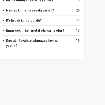
Kirpik olmayan yere ne yapılır?
15
Namaz kılmanın sevabı var mı?
29
KV Erdalı kim öldürdü?
41
Emar çekilirken metal olursa ne olur?
15
Kaç gün tuvalete çıkmazsa lavman
16
yapılır?