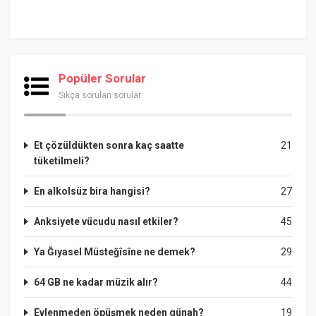
Popüler Sorular
Sıkça sorulan sorular
Et çözüldükten sonra kaç saatte
21
tüketilmeli?
En alkolsüz bira hangisi?
27
Anksiyete vücudu nasıl etkiler?
45
Ya Ğıyasel Müsteğîsîne ne demek?
29
64 GB ne kadar müzik alır?
44
Evlenmeden öpüşmek neden günah?
19