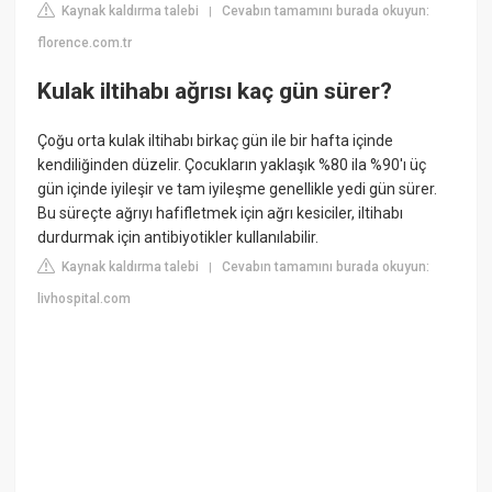
Kaynak kaldırma talebi
Cevabın tamamını burada okuyun:
|
florence.com.tr
Kulak iltihabı ağrısı kaç gün sürer?
Çoğu orta kulak iltihabı birkaç gün ile bir hafta içinde
kendiliğinden düzelir. Çocukların yaklaşık %80 ila %90'ı üç
gün içinde iyileşir ve tam iyileşme genellikle yedi gün sürer.
Bu süreçte ağrıyı hafifletmek için ağrı kesiciler, iltihabı
durdurmak için antibiyotikler kullanılabilir.
Kaynak kaldırma talebi
Cevabın tamamını burada okuyun:
|
livhospital.com