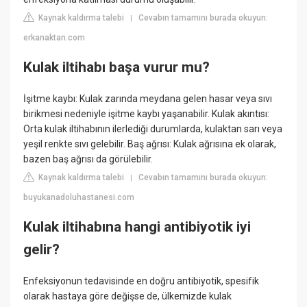
Kaynak kaldırma talebi
Cevabın tamamını burada okuyun:
|
erkanaktan.com
Kulak iltihabı başa vurur mu?
İşitme kaybı: Kulak zarında meydana gelen hasar veya sıvı
birikmesi nedeniyle işitme kaybı yaşanabilir. Kulak akıntısı:
Orta kulak iltihabının ilerlediği durumlarda, kulaktan sarı veya
yeşil renkte sıvı gelebilir. Baş ağrısı: Kulak ağrısına ek olarak,
bazen baş ağrısı da görülebilir.
Kaynak kaldırma talebi
Cevabın tamamını burada okuyun:
|
buyukanadoluhastanesi.com
Kulak iltihabına hangi antibiyotik iyi
gelir?
Enfeksiyonun tedavisinde en doğru antibiyotik, spesifik
olarak hastaya göre değişse de, ülkemizde kulak