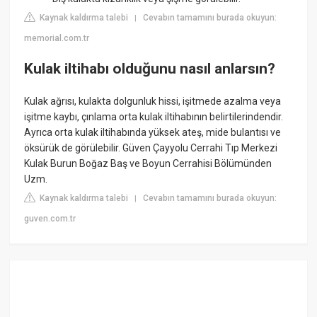
Kaynak kaldırma talebi
Cevabın tamamını burada okuyun:
|
memorial.com.tr
Kulak iltihabı olduğunu nasıl anlarsın?
Kulak ağrısı, kulakta dolgunluk hissi, işitmede azalma veya
işitme kaybı, çınlama orta kulak iltihabının belirtilerindendir.
Ayrıca orta kulak iltihabında yüksek ateş, mide bulantısı ve
öksürük de görülebilir. Güven Çayyolu Cerrahi Tıp Merkezi
Kulak Burun Boğaz Baş ve Boyun Cerrahisi Bölümünden
Uzm.
Kaynak kaldırma talebi
Cevabın tamamını burada okuyun:
|
guven.com.tr