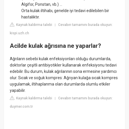
Algifor, Ponstan, vb.) ...
Orta kulak iltihabı, genelde iyi tedavi edilebilen bir
hastalıktır.
Kaynak kaldırma talebi
Cevabın tamamını burada okuyun:
|
kispi.uzh.ch
Acilde kulak ağrısına ne yaparlar?
Ağrıların sebebi kulak enfeksiyonları olduğu durumlarda,
doktorlar çeşitli antibiyotikler kullanarak enfeksiyonu tedavi
edebilir. Bu durum, kulak ağrılarının sona ermesine yardımcı
olur. Sıcak ve soğuk kompres: Ağrıyan kulağa sıcak kompres
uygulamak, iltihaplanma olan durumlarda olumlu etkiler
yapabilir.
Kaynak kaldırma talebi
Cevabın tamamını burada okuyun:
|
duymer.com.tr