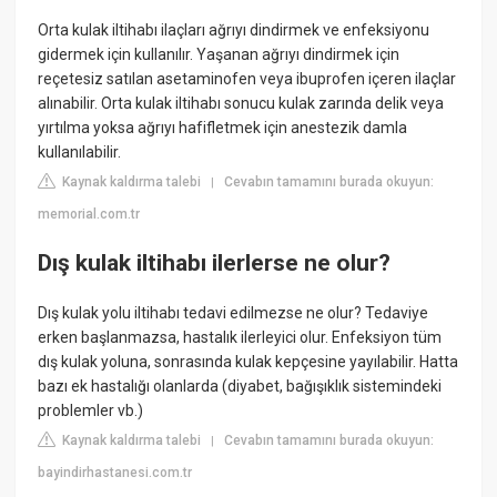
Orta kulak iltihabı ilaçları ağrıyı dindirmek ve enfeksiyonu
gidermek için kullanılır. Yaşanan ağrıyı dindirmek için
reçetesiz satılan asetaminofen veya ibuprofen içeren ilaçlar
alınabilir. Orta kulak iltihabı sonucu kulak zarında delik veya
yırtılma yoksa ağrıyı hafifletmek için anestezik damla
kullanılabilir.
Kaynak kaldırma talebi
Cevabın tamamını burada okuyun:
|
memorial.com.tr
Dış kulak iltihabı ilerlerse ne olur?
Dış kulak yolu iltihabı tedavi edilmezse ne olur? Tedaviye
erken başlanmazsa, hastalık ilerleyici olur. Enfeksiyon tüm
dış kulak yoluna, sonrasında kulak kepçesine yayılabilir. Hatta
bazı ek hastalığı olanlarda (diyabet, bağışıklık sistemindeki
problemler vb.)
Kaynak kaldırma talebi
Cevabın tamamını burada okuyun:
|
bayindirhastanesi.com.tr