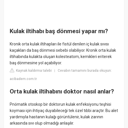
Kulak iltihabı baş dönmesi yapar mı?
Kronik orta kulak iltihapları ile fistül denilen iç kulak sıvısı
kaçakları da baş dönmesi sebebi olabiliyor. Kronik orta kulak
iltihabında kulakta oluşan kolesteatom, kemikleri eriterek
baş dönmesine yol açabiliyor.
Kaynak kaldırma talebi
Cevabın tamamını burada okuyun:
|
acibadem.com.tr
Orta kulak iltihabını doktor nasıl anlar?
Pnömatik otoskop bir doktorun kulak enfeksiyonu teşhisi
koyması için ihtiyaç duyabileceği tek özel tıbbi araçtır. Bu alet
yardımıyla hastanın kulağı görüntülenir, kulak zarının
arkasında sıvı olup olmadığı anlaşılır.