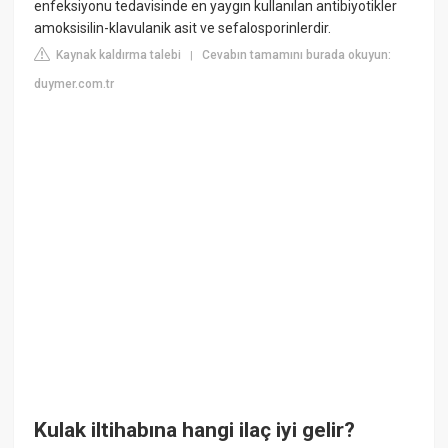
enfeksiyonu tedavisinde en yaygın kullanılan antibiyotikler
amoksisilin-klavulanik asit ve sefalosporinlerdir.
Kaynak kaldırma talebi
Cevabın tamamını burada okuyun:
|
duymer.com.tr
Kulak iltihabına hangi ilaç iyi gelir?