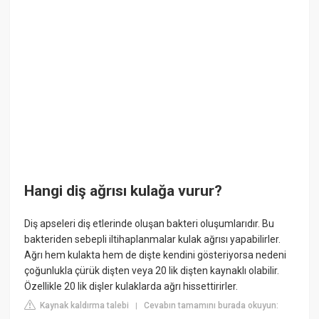
Hangi diş ağrısı kulağa vurur?
Diş apseleri diş etlerinde oluşan bakteri oluşumlarıdır. Bu
bakteriden sebepli iltihaplanmalar kulak ağrısı yapabilirler.
Ağrı hem kulakta hem de dişte kendini gösteriyorsa nedeni
çoğunlukla çürük dişten veya 20 lik dişten kaynaklı olabilir.
Özellikle 20 lik dişler kulaklarda ağrı hissettirirler.
Kaynak kaldırma talebi
Cevabın tamamını burada okuyun:
|