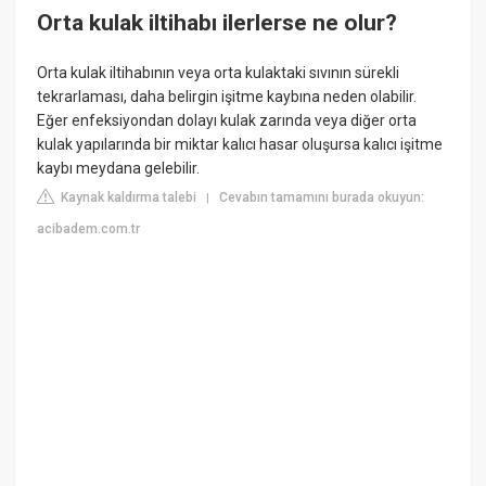
Orta kulak iltihabı ilerlerse ne olur?
Orta kulak iltihabının veya orta kulaktaki sıvının sürekli
tekrarlaması, daha belirgin işitme kaybına neden olabilir.
Eğer enfeksiyondan dolayı kulak zarında veya diğer orta
kulak yapılarında bir miktar kalıcı hasar oluşursa kalıcı işitme
kaybı meydana gelebilir.
Kaynak kaldırma talebi
Cevabın tamamını burada okuyun:
|
acibadem.com.tr