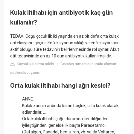
Kulak iltihabı için antibiyotik kaç gün
kullanılır?
TEDAVİ Çoğu çocuk ilk iki yaşında en az bir defa orta kulak
enfeksiyonu geçirir. Enfeksiyonun sıklığı ve enfeksiyonların
aktif olduğu süre tedavinin belirlenmesinde rol oynar. Akut
otit tedavisinde en az 10 gün antibiyotik kullanılmalıdır.
Kaynak kaldırma talebi
Cevabın tamamını burada okuyun:
|
seckinulusoy.com
Orta kulak iltihabı hangi ağrı kesici?
ANNE. ...
Kulak zarının ardında kalan boşluk, orta kulak olarak
adlandırılır. ...
Orta kulak iltihabı çoğu durumda kendiliğinden
iyileştiğinden, genelde ilk başta Parasetamol
(Dafalgan, Panadol, ben-u-ron, vb. ya da Voltaren,