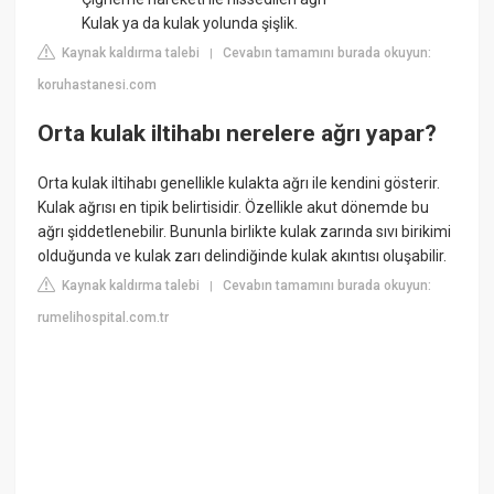
Kulak ya da kulak yolunda şişlik.
Kaynak kaldırma talebi
Cevabın tamamını burada okuyun:
|
koruhastanesi.com
Orta kulak iltihabı nerelere ağrı yapar?
Orta kulak iltihabı genellikle kulakta ağrı ile kendini gösterir.
Kulak ağrısı en tipik belirtisidir. Özellikle akut dönemde bu
ağrı şiddetlenebilir. Bununla birlikte kulak zarında sıvı birikimi
olduğunda ve kulak zarı delindiğinde kulak akıntısı oluşabilir.
Kaynak kaldırma talebi
Cevabın tamamını burada okuyun:
|
rumelihospital.com.tr