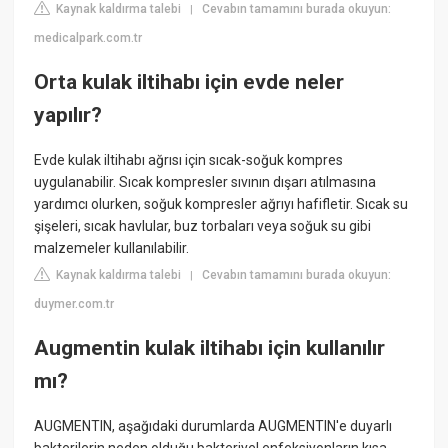
Kaynak kaldırma talebi
Cevabın tamamını burada okuyun:
|
medicalpark.com.tr
Orta kulak iltihabı için evde neler
yapılır?
Evde kulak iltihabı ağrısı için sıcak-soğuk kompres
uygulanabilir. Sıcak kompresler sıvının dışarı atılmasına
yardımcı olurken, soğuk kompresler ağrıyı hafifletir. Sıcak su
şişeleri, sıcak havlular, buz torbaları veya soğuk su gibi
malzemeler kullanılabilir.
Kaynak kaldırma talebi
Cevabın tamamını burada okuyun:
|
duymer.com.tr
Augmentin kulak iltihabı için kullanılır
mı?
AUGMENTIN, aşağıdaki durumlarda AUGMENTIN'e duyarlı