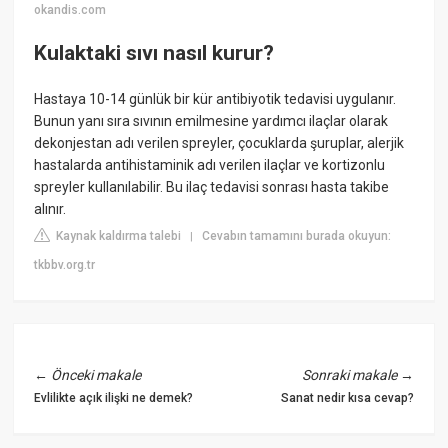
okandis.com
Kulaktaki sıvı nasıl kurur?
Hastaya 10-14 günlük bir kür antibiyotik tedavisi uygulanır.
Bunun yanı sıra sıvının emilmesine yardımcı ilaçlar olarak
dekonjestan adı verilen spreyler, çocuklarda şuruplar, alerjik
hastalarda antihistaminik adı verilen ilaçlar ve kortizonlu
spreyler kullanılabilir. Bu ilaç tedavisi sonrası hasta takibe
alınır.
Kaynak kaldırma talebi
Cevabın tamamını burada okuyun:
|
tkbbv.org.tr
←
Önceki makale
Sonraki makale
→
Evlilikte açık ilişki ne demek?
Sanat nedir kısa cevap?