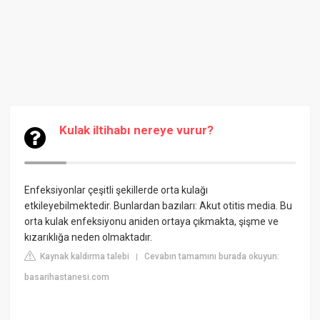
Kulak iltihabı nereye vurur?
Enfeksiyonlar çeşitli şekillerde orta kulağı
etkileyebilmektedir. Bunlardan bazıları: Akut otitis media. Bu
orta kulak enfeksiyonu aniden ortaya çıkmakta, şişme ve
kızarıklığa neden olmaktadır.
Kaynak kaldırma talebi
Cevabın tamamını burada okuyun:
|
basarihastanesi.com