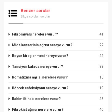
Benzer sorular
Sıkça sorulan sorular
Fibromiyalji nerelere vurur?
41
Mide kanserinin ağrısı nereye vurur?
22
Boyun kireçlenmesi nereye vurur?
44
Tansiyon kafada nereye vurur?
33
Romatizma ağrısı nerelere vurur?
15
Böbrek enfeksiyonu nereye vurur?
19
Rahim iltihabı nerelere vurur?
45
Fibrokist ağrısı nerelere vurur?
40