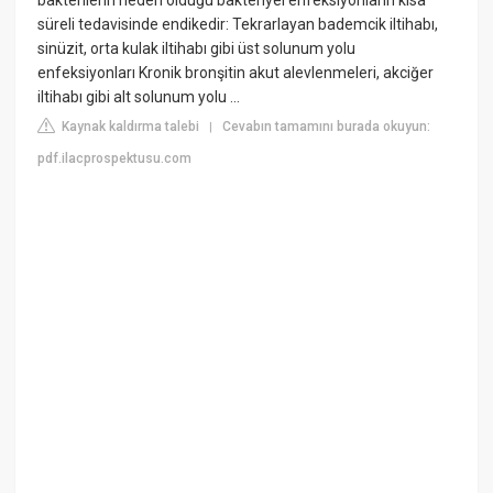
bakterilerin neden olduğu bakteriyel enfeksiyonların kısa
süreli tedavisinde endikedir: Tekrarlayan bademcik iltihabı,
sinüzit, orta kulak iltihabı gibi üst solunum yolu
enfeksiyonları Kronik bronşitin akut alevlenmeleri, akciğer
iltihabı gibi alt solunum yolu ...
Kaynak kaldırma talebi
Cevabın tamamını burada okuyun:
|
pdf.ilacprospektusu.com