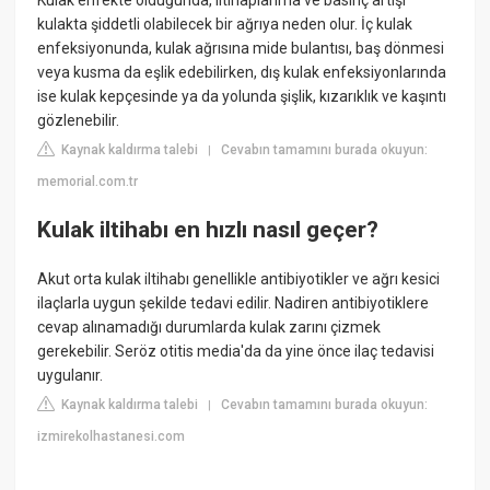
Kulak enfekte olduğunda, iltihaplanma ve basınç artışı
kulakta şiddetli olabilecek bir ağrıya neden olur. İç kulak
enfeksiyonunda, kulak ağrısına mide bulantısı, baş dönmesi
veya kusma da eşlik edebilirken, dış kulak enfeksiyonlarında
ise kulak kepçesinde ya da yolunda şişlik, kızarıklık ve kaşıntı
gözlenebilir.
Kaynak kaldırma talebi
Cevabın tamamını burada okuyun:
|
memorial.com.tr
Kulak iltihabı en hızlı nasıl geçer?
Akut orta kulak iltihabı genellikle antibiyotikler ve ağrı kesici
ilaçlarla uygun şekilde tedavi edilir. Nadiren antibiyotiklere
cevap alınamadığı durumlarda kulak zarını çizmek
gerekebilir. Seröz otitis media'da da yine önce ilaç tedavisi
uygulanır.
Kaynak kaldırma talebi
Cevabın tamamını burada okuyun:
|
izmirekolhastanesi.com