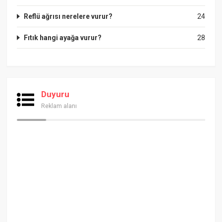
Reflü ağrısı nerelere vurur?
24
Fıtık hangi ayağa vurur?
28
Duyuru
Reklam alanı