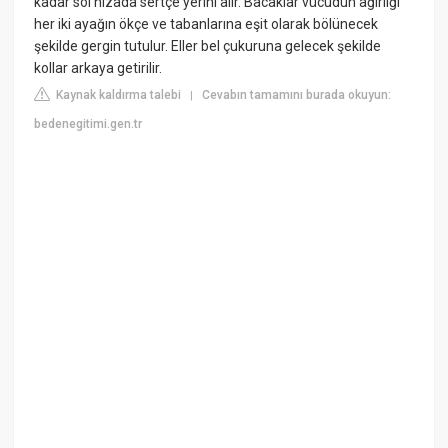
kadar sol hizada sertçe yerini alır. Bacaklar vücudun ağırlığı
her iki ayağın ökçe ve tabanlarına eşit olarak bölünecek
şekilde gergin tutulur. Eller bel çukuruna gelecek şekilde
kollar arkaya getirilir.
Kaynak kaldırma talebi
Cevabın tamamını burada okuyun:
|
bedenegitimi.gen.tr