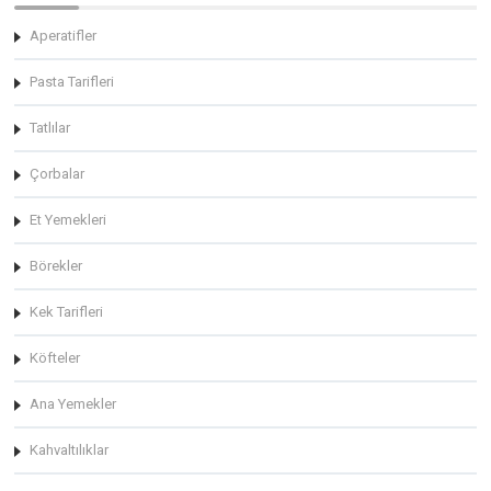
Aperatifler
Pasta Tarifleri
Tatlılar
Çorbalar
Et Yemekleri
Börekler
Kek Tarifleri
Köfteler
Ana Yemekler
Kahvaltılıklar