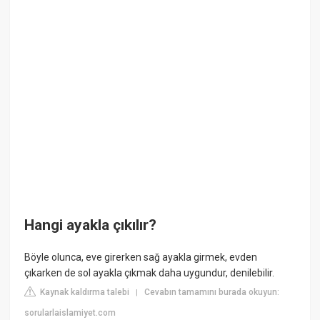
Hangi ayakla çıkılır?
Böyle olunca, eve girerken sağ ayakla girmek, evden
çıkarken de sol ayakla çıkmak daha uygundur, denilebilir.
Kaynak kaldırma talebi
Cevabın tamamını burada okuyun:
|
sorularlaislamiyet.com