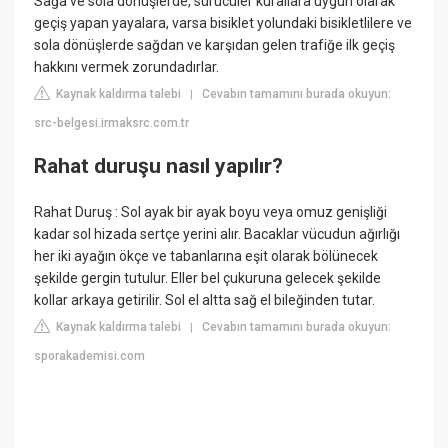
Sağa ve sola dönüşlerde, sürücüler kurallara uygun olarak
geçiş yapan yayalara, varsa bisiklet yolundaki bisikletlilere ve
sola dönüşlerde sağdan ve karşıdan gelen trafiğe ilk geçiş
hakkını vermek zorundadırlar.
Kaynak kaldırma talebi
Cevabın tamamını burada okuyun:
|
src-belgesi.irmaksrc.com.tr
Rahat duruşu nasıl yapılır?
Rahat Duruş : Sol ayak bir ayak boyu veya omuz genişliği
kadar sol hizada sertçe yerini alır. Bacaklar vücudun ağırlığı
her iki ayağın ökçe ve tabanlarına eşit olarak bölünecek
şekilde gergin tutulur. Eller bel çukuruna gelecek şekilde
kollar arkaya getirilir. Sol el altta sağ el bileğinden tutar.
Kaynak kaldırma talebi
Cevabın tamamını burada okuyun:
|
sporakademisi.com