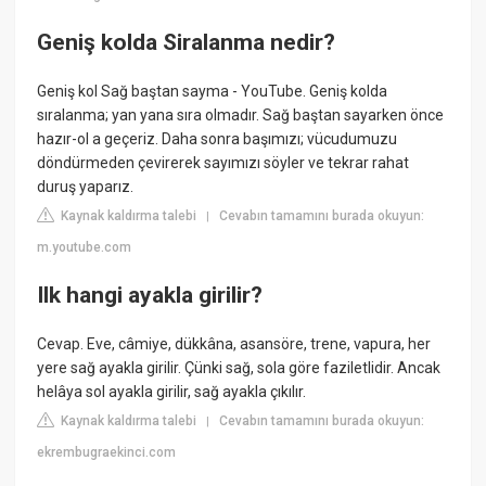
Geniş kolda Siralanma nedir?
Geniş kol Sağ baştan sayma - YouTube. Geniş kolda
sıralanma; yan yana sıra olmadır. Sağ baştan sayarken önce
hazır-ol a geçeriz. Daha sonra başımızı; vücudumuzu
döndürmeden çevirerek sayımızı söyler ve tekrar rahat
duruş yaparız.
Kaynak kaldırma talebi
Cevabın tamamını burada okuyun:
|
m.youtube.com
Ilk hangi ayakla girilir?
Cevap. Eve, câmiye, dükkâna, asansöre, trene, vapura, her
yere sağ ayakla girilir. Çünki sağ, sola göre faziletlidir. Ancak
helâya sol ayakla girilir, sağ ayakla çıkılır.
Kaynak kaldırma talebi
Cevabın tamamını burada okuyun:
|
ekrembugraekinci.com