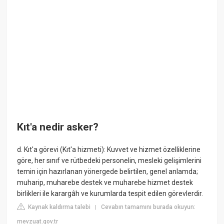
Kıt'a nedir asker?
d. Kıt'a görevi (Kıt'a hizmeti): Kuvvet ve hizmet özelliklerine
göre, her sınıf ve rütbedeki personelin, mesleki gelişimlerini
temin için hazırlanan yönergede belirtilen, genel anlamda;
muharip, muharebe destek ve muharebe hizmet destek
birlikleri ile karargâh ve kurumlarda tespit edilen görevlerdir.
Kaynak kaldırma talebi
Cevabın tamamını burada okuyun:
|
mevzuat.gov.tr