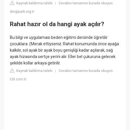
Kaynak kaldırma talebi
Cevabın tamamını burada okuyun:
|
dergipark.org.tr
Rahat hazır ol da hangi ayak açılır?
Bu bilgi ve uygulaması beden eğitimi dersinde öğretilir
çocuklara. (Merak ettiyseniz: Rahat konumunda önce ayağa
kalkılır, sol ayak bir ayak boyu genişliği kadar açılarak, sağ
ayak hizasında sertçe yerini alır. Eller bel çukuruna gelecek
şekilde kollar arkaya getirilir.
Kaynak kaldırma talebi
Cevabın tamamını burada okuyun:
|
t24.com.tr