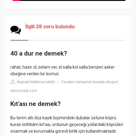
İlgili 28 soru bulundu
40 a dur ne demek?
rahat, hazır ol, selam ver, el salla kol salla benzeri asker
öbeğine verilen bir komut.
Kaynak kaldırma talebi
Cevabın tamamını burada okuyun:
|
eksisozluk.com
Kıt'ası ne demek?
Bu terim altı düz kayık biçimindeki dubalar üstüne köprü
kuran istihkâm kıt'ası, ordunun geçeceği yollardaki köprüleri
onarmak ve korumakla görevli birlik için kullanılmaktadır.