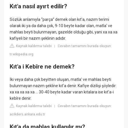
Kıt'a nasıl ayırt edilir?
Sözlük anlamıyla “parça” demek olan kıt'a, nazım terimi
olarak iki ya da daha çok, 9-10 beyte kadar olan, matla' ve
mahlas beyti bulunmayan, gazelde olduğu gibi, yani xa xa xa
kafiyeli bir nazım şeklinin adıdır.
Kaynak kaldırma talebi
Cevabın tamamını burada okuyun:
|
tr.wikipedia.org
Kıt'a i Kebîre ne demek?
İki veya daha çok beyitten oluşan, matla' ve mahlas beyti
bulunmayan nazım şekline kıt'a denir. Kafiye dizilişi şöyledir:
xa xa xa xa xa ... 30-40 beyte kadar varan kıtalara ise kıt'a-i
kebîre denir.
Kaynak kaldırma talebi
Cevabın tamamını burada okuyun:
|
acikders.ankara.edu.tr
Kıt'a da mahlas kullanılır mı?