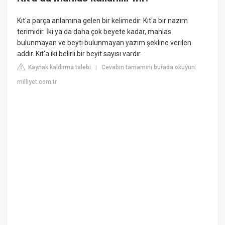
Kıt'a parça anlamına gelen bir kelimedir. Kıt'a bir nazım
terimidir. İki ya da daha çok beyete kadar, mahlas
bulunmayan ve beyti bulunmayan yazım şekline verilen
addır. Kıt'a iki belirli bir beyit sayısı vardır.
Kaynak kaldırma talebi
Cevabın tamamını burada okuyun:
|
milliyet.com.tr