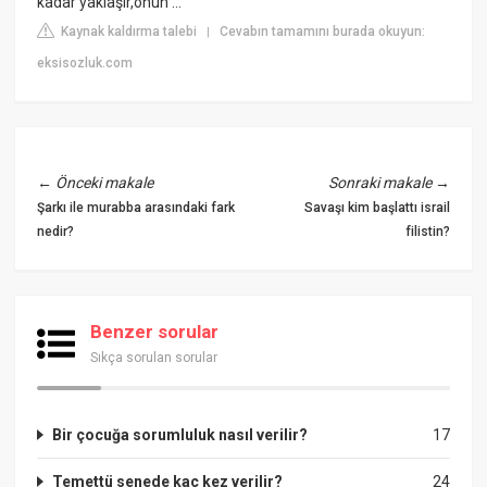
kadar yaklaşır,onun ...
Kaynak kaldırma talebi
Cevabın tamamını burada okuyun:
|
eksisozluk.com
←
Önceki makale
Sonraki makale
→
Şarkı ile murabba arasındaki fark
Savaşı kim başlattı israil
nedir?
filistin?
Benzer sorular
Sıkça sorulan sorular
Bir çocuğa sorumluluk nasıl verilir?
17
Temettü senede kaç kez verilir?
24