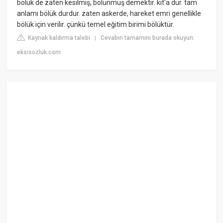
bölük de zaten kesilmiş, bölünmüş demektir. kıt'a dur. tam
anlamı bölük durdur. zaten askerde, hareket emri genellikle
bölük için verilir. çünkü temel eğitim birimi bölüktür.
Kaynak kaldırma talebi
Cevabın tamamını burada okuyun:
|
eksisozluk.com