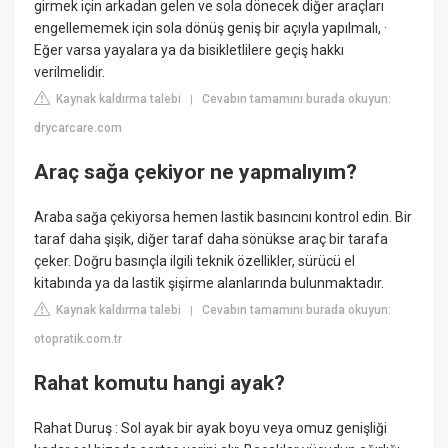
girmek için arkadan gelen ve sola dönecek diğer araçları
engellememek için sola dönüş geniş bir açıyla yapılmalı, ·
Eğer varsa yayalara ya da bisikletlilere geçiş hakkı
verilmelidir.
Kaynak kaldırma talebi
Cevabın tamamını burada okuyun:
|
drycarcare.com
Araç sağa çekiyor ne yapmalıyım?
Araba sağa çekiyorsa hemen lastik basıncını kontrol edin. Bir
taraf daha şişik, diğer taraf daha sönükse araç bir tarafa
çeker. Doğru basınçla ilgili teknik özellikler, sürücü el
kitabında ya da lastik şişirme alanlarında bulunmaktadır.
Kaynak kaldırma talebi
Cevabın tamamını burada okuyun:
|
otopratik.com.tr
Rahat komutu hangi ayak?
Rahat Duruş : Sol ayak bir ayak boyu veya omuz genişliği