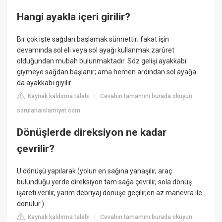
Hangi ayakla içeri girilir?
Bir çok işte sağdan başlamak sünnettir; fakat işin
devamında sol eli veya sol ayağı kullanmak zarûret
olduğundan mubah bulunmaktadır. Söz gelişi ayakkabı
giymeye sağdan başlanır; ama hemen ardından sol ayağa
da ayakkabı giyilir.
Kaynak kaldırma talebi
Cevabın tamamını burada okuyun:
|
sorularlaislamiyet.com
Dönüşlerde direksiyon ne kadar
çevrilir?
U dönüşü yapılarak (yolun en sağına yanaşılır, araç
bulunduğu yerde direksiyon tam sağa çevrilir, sola dönüş
işareti verilir, yarım debriyaj dönüşe geçilir,en az manevra ile
dönülür.)
Kaynak kaldırma talebi
Cevabın tamamını burada okuyun:
|