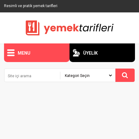
Resimli ve pratik yemek tarifleri
MENU
ÜYELİK