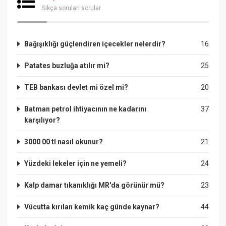
Sıkça sorulan sorular
Bağışıklığı güçlendiren içecekler nelerdir?
16
Patates buzluğa atılır mi?
25
TEB bankası devlet mi özel mi?
20
Batman petrol ihtiyacının ne kadarını
37
karşılıyor?
3000 00 tl nasıl okunur?
21
Yüzdeki lekeler için ne yemeli?
24
Kalp damar tıkanıklığı MR'da görünür mü?
23
Vücutta kırılan kemik kaç günde kaynar?
44