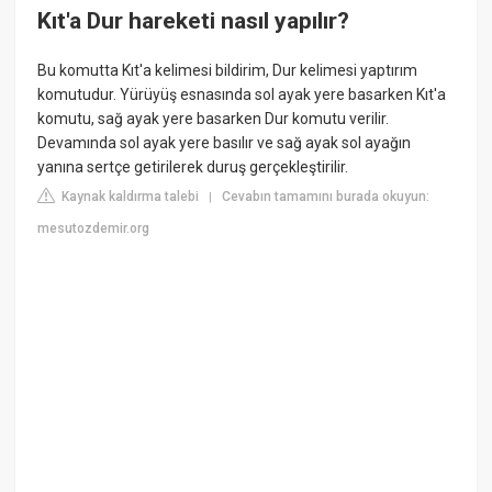
Kıt'a Dur hareketi nasıl yapılır?
Bu komutta Kıt'a kelimesi bildirim, Dur kelimesi yaptırım
komutudur. Yürüyüş esnasında sol ayak yere basarken Kıt'a
komutu, sağ ayak yere basarken Dur komutu verilir.
Devamında sol ayak yere basılır ve sağ ayak sol ayağın
yanına sertçe getirilerek duruş gerçekleştirilir.
Kaynak kaldırma talebi
Cevabın tamamını burada okuyun:
|
mesutozdemir.org