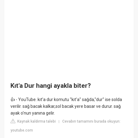
Kıt'a Dur hangi ayakla biter?
👍 - YouTube. kıt'a dur komutu "kıt'a" sağda,"dur" ise solda
verilir. sağ bacak kalkar,sol bacak yere basar ve durur. sağ
ayak o'nun yanına gelir.
Kaynak kaldırma talebi
Cevabın tamamını burada okuyun:
|
youtube.com