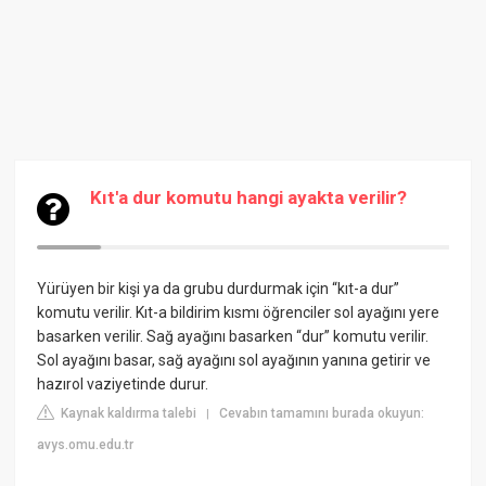
Kıt'a dur komutu hangi ayakta verilir?
Yürüyen bir kişi ya da grubu durdurmak için “kıt-a dur”
komutu verilir. Kıt-a bildirim kısmı öğrenciler sol ayağını yere
basarken verilir. Sağ ayağını basarken “dur” komutu verilir.
Sol ayağını basar, sağ ayağını sol ayağının yanına getirir ve
hazırol vaziyetinde durur.
Kaynak kaldırma talebi
Cevabın tamamını burada okuyun:
|
avys.omu.edu.tr