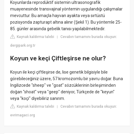
Koyunlarda reprodüktif sistemin ultrasonografik
muayenesinde transvajinal yöntemin uygulandığı çalışmalar
mevcuttur. Bu amaçla hayvan ayakta veya sırtüstü
pozisyonda zapturapt altına alınır (Şekil 1). Bu yöntemle 25-
85. günler arasında gebelik tanısı yapılabilmektedir.
Kaynak kaldırma talebi
Cevabın tamamını burada okuyun:
|
dergipark.org.tr
Koyun ve keçi Çiftleşirse ne olur?
Koyun ile keçi çiftleşirse de, lise genetik bilgisiyle bile
görebileceğiniz üzere, 57 kromozomlu bir yavru doğar. Buna
İngilizcede "sheep" ve "goat" sözcüklerinin birleşiminden
doğan "shoat" veya "geep" deniyor, Türkçede de "keyun"
veya "koçi" diyebiliriz sanırım.
Kaynak kaldırma talebi
Cevabın tamamını burada okuyun:
|
evrimagaci.org