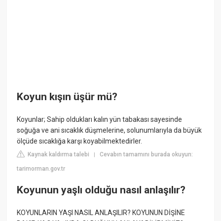
Koyun kışın üşür mü?
Koyunlar; Sahip oldukları kalın yün tabakası sayesinde
soğuğa ve ani sıcaklık düşmelerine, solunumlarıyla da büyük
ölçüde sıcaklığa karşı koyabilmektedirler.
Kaynak kaldırma talebi
Cevabın tamamını burada okuyun:
|
tarimorman.gov.tr
Koyunun yaşlı olduğu nasıl anlaşılır?
KOYUNLARIN YAŞI NASIL ANLAŞILIR? KOYUNUN DİŞİNE