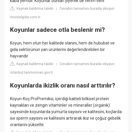
kaba yemdir. Koyunlar bunları yiyerek de verim verir.
Kaynak kaldırma talebi
Cevabın tamamını burada okuyun:
|
inovitalgida.com.tr
Koyunlar sadece otla beslenir mi?
Koyun, hem otun her kalitede olanını, hem de hububat ve
gıda sektörünün yan ürünlerini değerlendirebilen bir
hayvandır.
Kaynak kaldırma talebi
Cevabın tamamını burada okuyun:
|
istanbul.tarimorman.gov.tr
Koyunlarda ikizlik oranı nasıl arttırılır?
Koyun-Koç ProPremiksi, içerdiği kaliteli bitkisel protein
kaynakları ve zengin vitaminler ve mineraller (organik)
sayesinde koyunlarda yumurta sayısını ve kalitesini, koçlarda
ise sperm sayısını ve kalitesini artırarak ikiz ve çoğuz gebelik
oranlarını yükseltir.