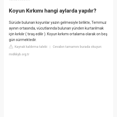
Koyun Kırkımı hangi aylarda yapılır?
Sürüde bulunan koyunlar yazın gelmesiyle birlikte, Temmuz
ayının ortasında, vücutlarında bulunan yünden kurtarılmak
için kırkılır ( tıraş edilir ). Koyun kırkımı ortalama olarak on beş
gün sürmektedir.
Kaynak kaldırma talebi
Cevabın tamamını burada okuyun:
|
midkkyb.org.tr