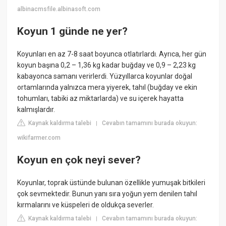
albinacmsfile.albinasoft.com
Koyun 1 günde ne yer?
Koyunları en az 7-8 saat boyunca otlatırlardı. Ayrıca, her gün
koyun başına 0,2 – 1,36 kg kadar buğday ve 0,9 – 2,23 kg
kabayonca samanı verirlerdi. Yüzyıllarca koyunlar doğal
ortamlarında yalnızca mera yiyerek, tahıl (buğday ve ekin
tohumları, tabiki az miktarlarda) ve su içerek hayatta
kalmışlardır.
Kaynak kaldırma talebi
Cevabın tamamını burada okuyun:
|
wikifarmer.com
Koyun en çok neyi sever?
Koyunlar, toprak üstünde bulunan özellikle yumuşak bitkileri
çok sevmektedir. Bunun yanı sıra yoğun yem denilen tahıl
kırmalarını ve küspeleri de oldukça severler.
Kaynak kaldırma talebi
Cevabın tamamını burada okuyun:
|