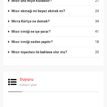
Mısır unu Niçin Kullanılır?
21
Mısır ekmeği mi beyaz ekmek mi?
24
Mırra Kürtçe ne demek?
34
Mısır irmiği ne işe yarar?
41
Mısır irmiği neden yapılır?
18
Mısır nişastası ile baklava olur mu?
20
Duyuru
Reklam alanı