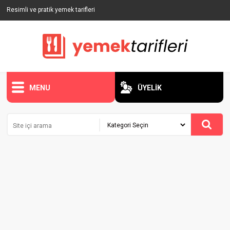
Resimli ve pratik yemek tarifleri
MENU
ÜYELİK