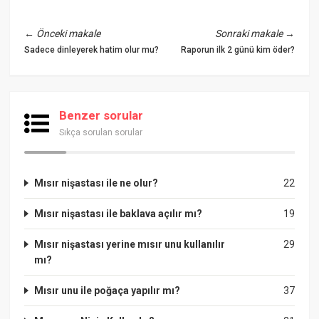
←
Önceki makale
Sonraki makale
→
Sadece dinleyerek hatim olur mu?
Raporun ilk 2 günü kim öder?
Benzer sorular
Sıkça sorulan sorular
Mısır nişastası ile ne olur?
22
Mısır nişastası ile baklava açılır mı?
19
Mısır nişastası yerine mısır unu kullanılır
29
mı?
Mısır unu ile poğaça yapılır mı?
37