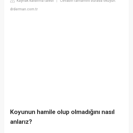
Kaynak kaldırma talebi
Cevabın tamamını burada okuyun:
|
drderman.com.tr
Koyunun hamile olup olmadığını nasıl
anlarız?