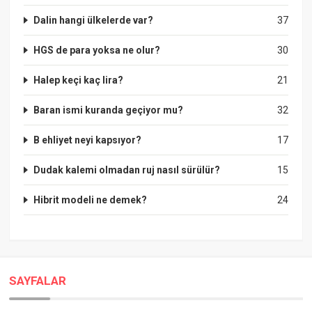
Dalin hangi ülkelerde var?
37
HGS de para yoksa ne olur?
30
Halep keçi kaç lira?
21
Baran ismi kuranda geçiyor mu?
32
B ehliyet neyi kapsıyor?
17
Dudak kalemi olmadan ruj nasıl sürülür?
15
Hibrit modeli ne demek?
24
SAYFALAR