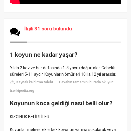
İlgili 31 soru bulundu
1 koyun ne kadar yaşar?
Yılda 2 kez ve her defasında 1-3 yavru doğururlar. Gebelik
süreleri 5-11 aydır. Koyunların ömürleri 10 ila 12 yıl arasıdır.
Kaynak kaldırma talebi
Cevabın tamamını burada okuyun:
|
tr.wikipedia.org
Koyunun koca geldiği nasıl belli olur?
KIZGINLIK BELİRTİLERİ
Koyunlar meleyerek erkek koyunun yanına sokularak veya