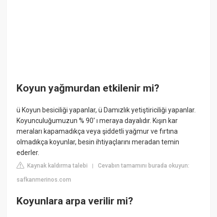
Koyun yağmurdan etkilenir mi?
ü Koyun besiciliği yapanlar, ü Damızlık yetiştiriciliği yapanlar.
Koyunculuğumuzun % 90' ı meraya dayalıdır. Kışın kar
meraları kapamadıkça veya şiddetli yağmur ve fırtına
olmadıkça koyunlar, besin ihtiyaçlarını meradan temin
ederler.
Kaynak kaldırma talebi
Cevabın tamamını burada okuyun:
|
safkanmerinos.com
Koyunlara arpa verilir mi?