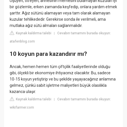
Üşüyen, titreyen, annesinin memesini bulamayan kuzuları iyi
bir gözlemle, erken zamanda keşfedip, onlara yardım etmek
şarttır. Ağız sütünü alamayan veya tam olarak alamayan
kuzular tehlikededir. Gerekirse sonda ile verilmeli, ama
mutlaka ağız sütü almaları sağlanmalıdır.
Kaynak kaldırma talebi
Cevabın tamamını burada okuyun:
|
atafenblog.com
10 koyun para kazandırır mı?
Ancak, hemen hemen tüm çiftçilik faaliyetlerinde olduğu
gibi, ölçekli bir ekonomiye ihtiyacınız olacaktır. Bu, sadece
10-15 koyun yetiştirip ve bu şekilde yaşayacağınız anlamına
gelmez, çünkü sabit işletme maliyetleri büyük olasılıkla
kazanca ulaşır.
Kaynak kaldırma talebi
Cevabın tamamını burada okuyun:
|
wikifarmer.com