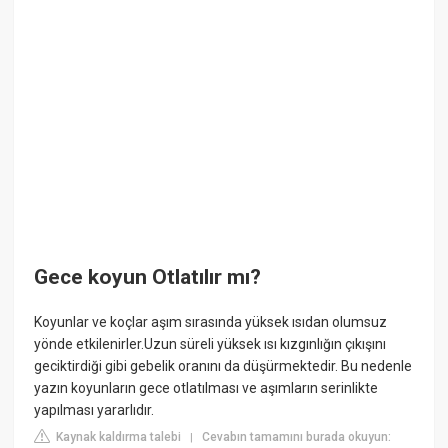
Gece koyun Otlatılır mı?
Koyunlar ve koçlar aşım sırasında yüksek ısıdan olumsuz
yönde etkilenirler.Uzun süreli yüksek ısı kızgınlığın çıkışını
geciktirdiği gibi gebelik oranını da düşürmektedir. Bu nedenle
yazın koyunların gece otlatılması ve aşımların serinlikte
yapılması yararlıdır.
Kaynak kaldırma talebi
Cevabın tamamını burada okuyun:
|