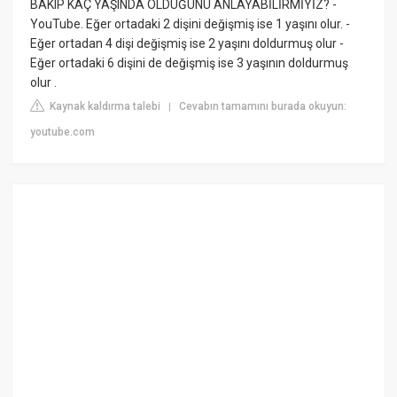
BAKIP KAÇ YAŞINDA OLDUĞUNU ANLAYABİLİRMİYİZ? -
YouTube. Eğer ortadaki 2 dişini değişmiş ise 1 yaşını olur. -
Eğer ortadan 4 dişi değişmiş ise 2 yaşını doldurmuş olur -
Eğer ortadaki 6 dişini de değişmiş ise 3 yaşının doldurmuş
olur .
Kaynak kaldırma talebi
Cevabın tamamını burada okuyun:
|
youtube.com