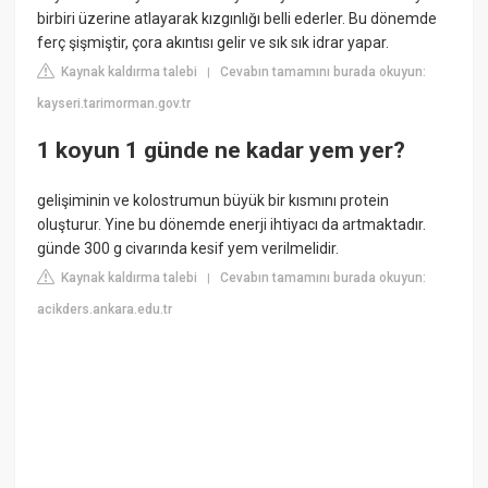
birbiri üzerine atlayarak kızgınlığı belli ederler. Bu dönemde
ferç şişmiştir, çora akıntısı gelir ve sık sık idrar yapar.
Kaynak kaldırma talebi
Cevabın tamamını burada okuyun:
|
kayseri.tarimorman.gov.tr
1 koyun 1 günde ne kadar yem yer?
gelişiminin ve kolostrumun büyük bir kısmını protein
oluşturur. Yine bu dönemde enerji ihtiyacı da artmaktadır.
günde 300 g civarında kesif yem verilmelidir.
Kaynak kaldırma talebi
Cevabın tamamını burada okuyun:
|
acikders.ankara.edu.tr