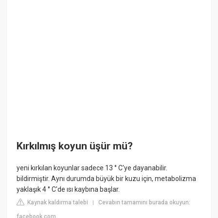
Kırkılmış koyun üşür mü?
yeni kırkılan koyunlar sadece 13 ° C'ye dayanabilir.
bildirmiştir. Aynı durumda büyük bir kuzu için, metabolizma
yaklaşık 4 ° C'de ısı kaybına başlar.
Kaynak kaldırma talebi
Cevabın tamamını burada okuyun:
|
facebook.com