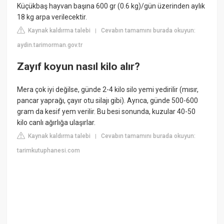
Küçükbaş hayvan başına 600 gr (0.6 kg)/gün üzerinden aylık
18 kg arpa verilecektir.
Kaynak kaldırma talebi
Cevabın tamamını burada okuyun:
|
aydin.tarimorman.gov.tr
Zayıf koyun nasıl kilo alır?
Mera çok iyi değilse, günde 2-4 kilo silo yemi yedirilir (mısır,
pancar yaprağı, çayır otu silajı gibi). Ayrıca, günde 500-600
gram da kesif yem verilir. Bu besi sonunda, kuzular 40-50
kilo canlı ağırlığa ulaşırlar.
Kaynak kaldırma talebi
Cevabın tamamını burada okuyun:
|
tarimkutuphanesi.com