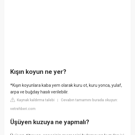
Kışın koyun ne yer?
*Kışın koyunlara kaba yem olarak kuru ot, kuru yonca, yulaf,
arpa ve buğday hasılı verilebilir.
Kaynak kaldırma talebi
Cevabın tamamını burada okuyun:
|
vetrehberi.com
Üşüyen kuzuya ne yapmalı?