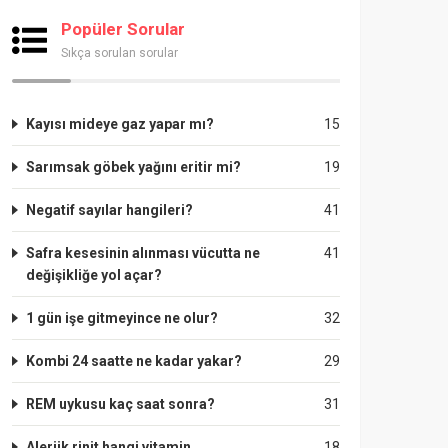
Popüler Sorular
Sıkça sorulan sorular
Kayısı mideye gaz yapar mı?
15
Sarımsak göbek yağını eritir mi?
19
Negatif sayılar hangileri?
41
Safra kesesinin alınması vücutta ne
41
değişikliğe yol açar?
1 gün işe gitmeyince ne olur?
32
Kombi 24 saatte ne kadar yakar?
29
REM uykusu kaç saat sonra?
31
Alerjik rinit hangi vitamin
18