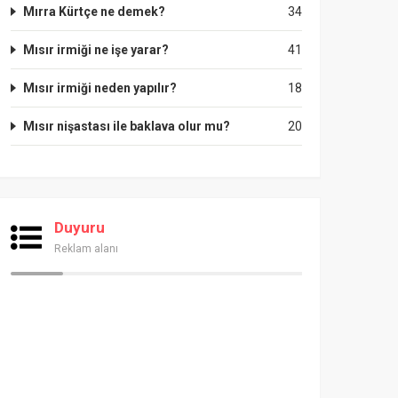
Mırra Kürtçe ne demek?
34
Mısır irmiği ne işe yarar?
41
Mısır irmiği neden yapılır?
18
Mısır nişastası ile baklava olur mu?
20
Duyuru
Reklam alanı