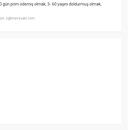
500 gün prim ödemiş olmak, 3- 60 yaşını doldurmuş olmak,
yun: sgkmevzuati.com