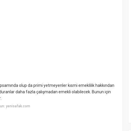
psamında olup da primi yetmeyenler kısmi emeklilik hakkından
olduranlar daha fazla çalışmadan emekli olabilecek. Bunun için
.
un: yenisafak.com