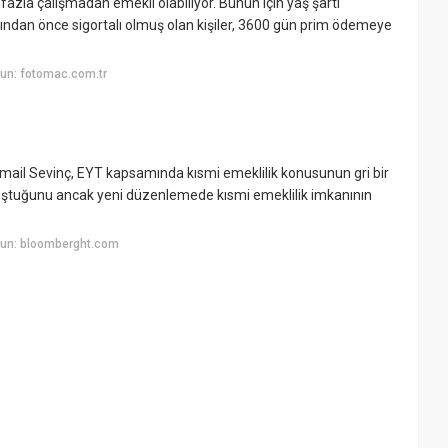
fazla çalışmadan emekli olabiliyor. Bunun için yaş şartı
ılından önce sigortalı olmuş olan kişiler, 3600 gün prim ödemeye
un: fotomac.com.tr
smail Sevinç, EYT kapsamında kısmi emeklilik konusunun gri bir
uştuğunu ancak yeni düzenlemede kısmi emeklilik imkanının
yun: bloomberght.com