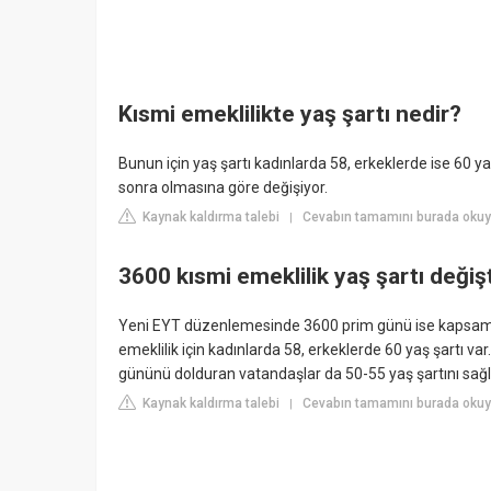
Kısmi emeklilikte yaş şartı nedir?
Bunun için yaş şartı kadınlarda 58, erkeklerde ise 60 ya
sonra olmasına göre değişiyor.
Kaynak kaldırma talebi
Cevabın tamamını burada okuy
|
3600 kısmi emeklilik yaş şartı değiş
Yeni EYT düzenlemesinde 3600 prim günü ise kapsam d
emeklilik için kadınlarda 58, erkeklerde 60 yaş şartı 
gününü dolduran vatandaşlar da 50-55 yaş şartını sağla
Kaynak kaldırma talebi
Cevabın tamamını burada okuyu
|