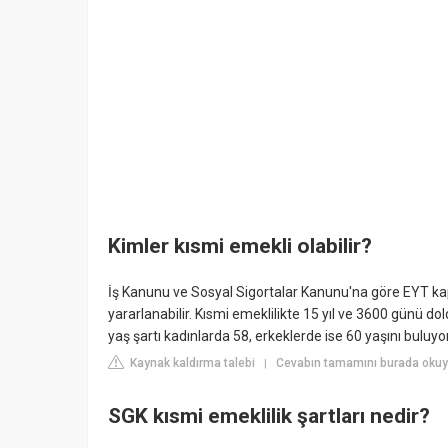
Kimler kısmi emekli olabilir?
İş Kanunu ve Sosyal Sigortalar Kanunu'na göre EYT ka
yararlanabilir. Kısmi emeklilikte 15 yıl ve 3600 günü d
yaş şartı kadınlarda 58, erkeklerde ise 60 yaşını buluyor
Kaynak kaldırma talebi
Cevabın tamamını burada okuy
|
SGK kısmi emeklilik şartları nedir?