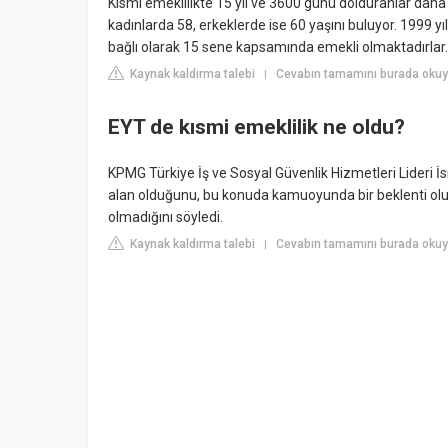
Kısmi emeklilikte 15 yıl ve 3600 günü dolduranlar daha 
kadınlarda 58, erkeklerde ise 60 yaşını buluyor. 1999 y
bağlı olarak 15 sene kapsamında emekli olmaktadırlar.
Kaynak kaldırma talebi
Cevabın tamamını burada okuy
|
EYT de kısmi emeklilik ne oldu?
KPMG Türkiye İş ve Sosyal Güvenlik Hizmetleri Lideri İ
alan olduğunu, bu konuda kamuoyunda bir beklenti ol
olmadığını söyledi.
Kaynak kaldırma talebi
Cevabın tamamını burada oku
|