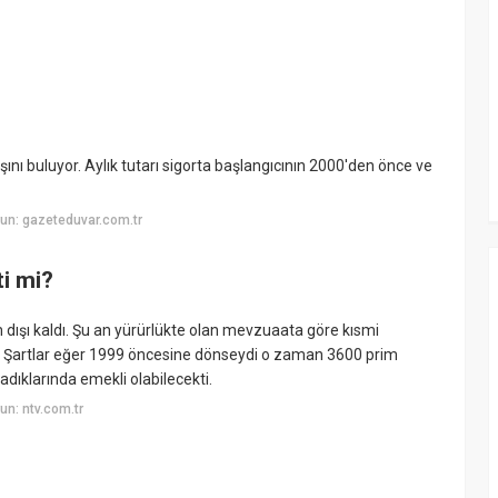
şını buluyor. Aylık tutarı sigorta başlangıcının 2000'den önce ve
un: gazeteduvar.com.tr
ti mi?
ışı kaldı. Şu an yürürlükte olan mevzuaata göre kısmi
var. Şartlar eğer 1999 öncesine dönseydi o zaman 3600 prim
dıklarında emekli olabilecekti.
n: ntv.com.tr