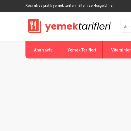
Resimli ve pratik yemek tarifleri | Sitemize Hoşgeldiniz
Ana sayfa
Yemek Tarifleri
Vitaminler