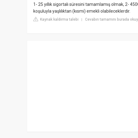
1- 25 yıllık sigortalı süresini tamamlamış olmak, 2- 4
koşuluyla yaşlılıktan (kısmi) emekli olabileceklerdir.
Kaynak kaldırma talebi
Cevabın tamamını burada oku
|