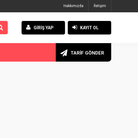
Hakkımızda
İletişim
GİRİŞ YAP
KAYIT OL
TARİF GÖNDER