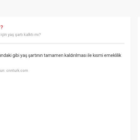
ı?
için yaş şartı kalktı mı?
ndaki gibi yaş şartının tamamen kaldırılması ile kısmi emeklilik
un: cnnturk.com