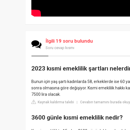
İlgili 19 soru bulundu
Soru cevap kısmı
2023 kısmi emeklilik şartları nelerdi
Bunun için yaş şartı kadınlarda 58, erkeklerde ise 60 ya
sonra olmasına göre değişiyor. Kısmi emeklilik hakkı kaz
7500 lira olacak.
Kaynak kaldırma talebi
Cevabın tamamını burada okuyu
|
3600 günle kısmi emeklilik nedir?