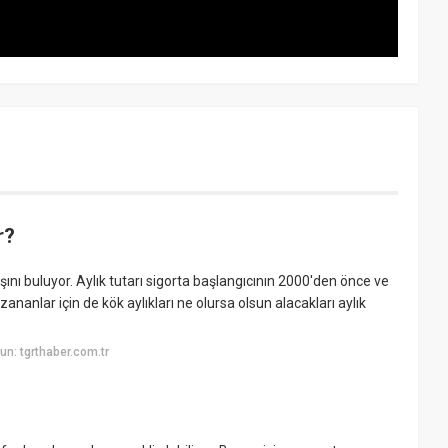
r?
şını buluyor. Aylık tutarı sigorta başlangıcının 2000'den önce ve
ananlar için de kök aylıkları ne olursa olsun alacakları aylık
n: tgrthaber.com.tr