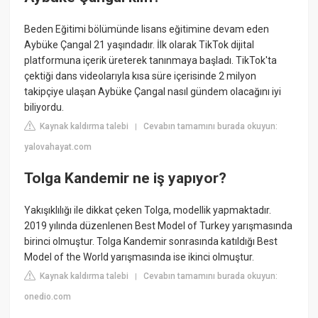
Beden Eğitimi bölümünde lisans eğitimine devam eden
Aybüke Çangal 21 yaşındadır. İlk olarak TikTok dijital
platformuna içerik üreterek tanınmaya başladı. TikTok'ta
çektiği dans videolarıyla kısa süre içerisinde 2 milyon
takipçiye ulaşan Aybüke Çangal nasıl gündem olacağını iyi
biliyordu.
Kaynak kaldırma talebi
Cevabın tamamını burada okuyun:
|
yalovahayat.com
Tolga Kandemir ne iş yapıyor?
Yakışıklılığı ile dikkat çeken Tolga, modellik yapmaktadır.
2019 yılında düzenlenen Best Model of Turkey yarışmasında
birinci olmuştur. Tolga Kandemir sonrasında katıldığı Best
Model of the World yarışmasında ise ikinci olmuştur.
Kaynak kaldırma talebi
Cevabın tamamını burada okuyun:
|
onedio.com