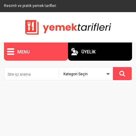
Resimli ve pratik yemek tarifleri
MENU
ÜYELİK