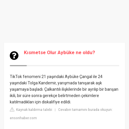
Kısmetse Olur Aybüke ne oldu?
TikTok fenomeni 21 yaşındaki Aybüke Çangal ile 24
yaşındaki Tolga Kandemir, yarışmada tanışarak aşk
yaşamaya başladı. Çalkantılı ilişkilerinde bir ayrılıp bir barışan
ikili, bir süre sonra gerekçe belirtmeden çekimlere
katılmadıkları için diskalifiye edildi.
Kaynak kaldırma talebi
Cevabın tamamını burada okuyun:
|
ensonhaber.com