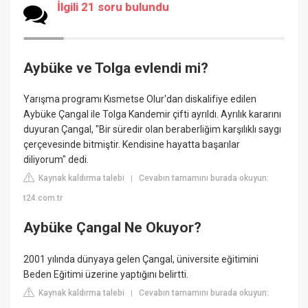
İlgili 21 soru bulundu
Aybüke ve Tolga evlendi mi?
Yarışma programı Kısmetse Olur'dan diskalifiye edilen
Aybüke Çangal ile Tolga Kandemir çifti ayrıldı. Ayrılık kararını
duyuran Çangal, "Bir süredir olan beraberliğim karşılıklı saygı
çerçevesinde bitmiştir. Kendisine hayatta başarılar
diliyorum" dedi.
Kaynak kaldırma talebi
Cevabın tamamını burada okuyun:
|
t24.com.tr
Aybüke Çangal Ne Okuyor?
2001 yılında dünyaya gelen Çangal, üniversite eğitimini
Beden Eğitimi üzerine yaptığını belirtti.
Kaynak kaldırma talebi
Cevabın tamamını burada okuyun:
|