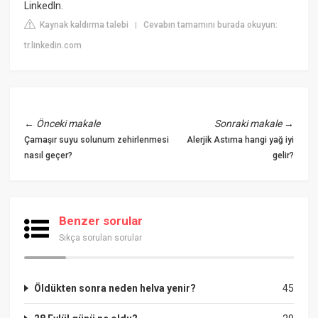
LinkedIn.
Kaynak kaldırma talebi
Cevabın tamamını burada okuyun:
|
tr.linkedin.com
←
Önceki makale
Sonraki makale
→
Çamaşır suyu solunum zehirlenmesi
Alerjik Astıma hangi yağ iyi
nasıl geçer?
gelir?
Benzer sorular
Sıkça sorulan sorular
Öldükten sonra neden helva yenir?
45