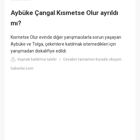
Aybüke Çangal Kısmetse Olur ayrıldı
mı?
Kısmetse Olur evinde diğer yarışmacılarla sorun yaşayan
Aybüke ve Tolga, çekimlere katılmak istemedikleri için
yarışmadan diskalifiye edildi.
Kaynak kaldırma talebi
Cevabın tamamını burada okuyun:
|
haberler.com