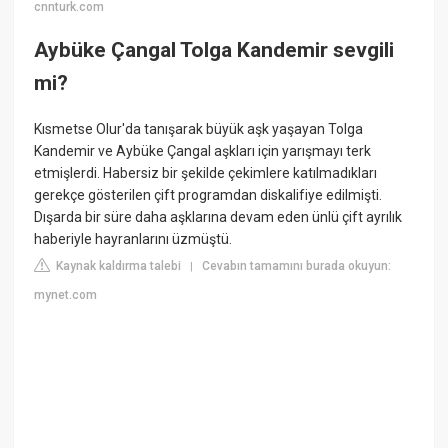
cnnturk.com
Aybüke Çangal Tolga Kandemir sevgili
mi?
Kısmetse Olur'da tanışarak büyük aşk yaşayan Tolga
Kandemir ve Aybüke Çangal aşkları için yarışmayı terk
etmişlerdi. Habersiz bir şekilde çekimlere katılmadıkları
gerekçe gösterilen çift programdan diskalifiye edilmişti.
Dışarda bir süre daha aşklarına devam eden ünlü çift ayrılık
haberiyle hayranlarını üzmüştü.
Kaynak kaldırma talebi
Cevabın tamamını burada okuyun:
|
mynet.com