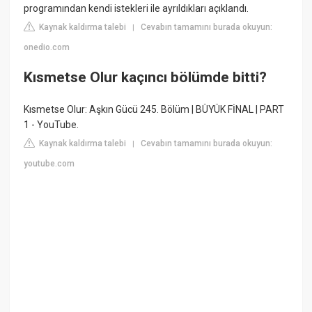
programından kendi istekleri ile ayrıldıkları açıklandı.
Kaynak kaldırma talebi
Cevabın tamamını burada okuyun:
|
onedio.com
Kısmetse Olur kaçıncı bölümde bitti?
Kısmetse Olur: Aşkın Gücü 245. Bölüm | BÜYÜK FİNAL | PART
1 - YouTube.
Kaynak kaldırma talebi
Cevabın tamamını burada okuyun:
|
youtube.com