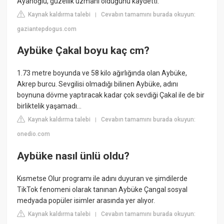
Ayanoğlu, güzellik uzmanı olduğunu kaydetti.
Kaynak kaldırma talebi
Cevabın tamamını burada okuyun:
|
gaziantepdogus.com
Aybüke Çakal boyu kaç cm?
1.73 metre boyunda ve 58 kilo ağırlığında olan Aybüke,
Akrep burcu. Sevgilisi olmadığı bilinen Aybüke, adını
boynuna dövme yaptıracak kadar çok sevdiği Çakal ile de bir
birliktelik yaşamadı...
Kaynak kaldırma talebi
Cevabın tamamını burada okuyun:
|
onedio.com
Aybüke nasıl ünlü oldu?
Kısmetse Olur programı ile adını duyuran ve şimdilerde
TikTok fenomeni olarak tanınan Aybüke Çangal sosyal
medyada popüler isimler arasında yer alıyor.
Kaynak kaldırma talebi
Cevabın tamamını burada okuyun:
|