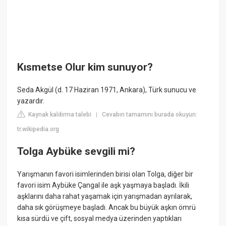
Kısmetse Olur kim sunuyor?
Seda Akgül (d. 17 Haziran 1971, Ankara), Türk sunucu ve
yazardır.
Kaynak kaldırma talebi
Cevabın tamamını burada okuyun:
|
tr.wikipedia.org
Tolga Aybüke sevgili mi?
Yarışmanın favori isimlerinden birisi olan Tolga, diğer bir
favori isim Aybüke Çangal ile aşk yaşmaya başladı. İkili
aşklarını daha rahat yaşamak için yarışmadan ayrılarak,
daha sık görüşmeye başladı. Ancak bu büyük aşkın ömrü
kısa sürdü ve çift, sosyal medya üzerinden yaptıkları