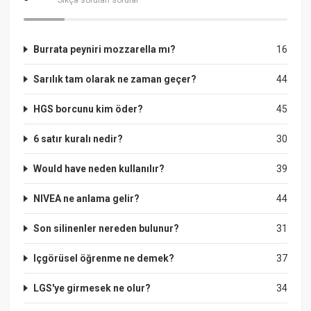
Burrata peyniri mozzarella mı?
16
Sarılık tam olarak ne zaman geçer?
44
HGS borcunu kim öder?
45
6 satır kuralı nedir?
30
Would have neden kullanılır?
39
NIVEA ne anlama gelir?
44
Son silinenler nereden bulunur?
31
Içgörüsel öğrenme ne demek?
37
LGS'ye girmesek ne olur?
34