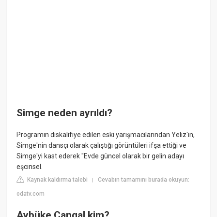
Simge neden ayrıldı?
Programın diskalifiye edilen eski yarışmacılarından Yeliz'in,
Simge'nin dansçı olarak çalıştığı görüntüleri ifşa ettiği ve
Simge'yi kast ederek "Evde güncel olarak bir gelin adayı
eşcinsel.
Kaynak kaldırma talebi
Cevabın tamamını burada okuyun:
|
odatv.com
Aybüke Çangal kim?