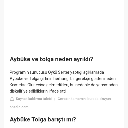
Aybüke ve tolga neden ayrıldı?
Programın sunucusu Öykü Serter yaptığı açıklamada
Aybüke ve Tolga çiftinin herhangi bir gerekçe göstermeden
Kısmetse Olur evine gelmedikleri, bu nedenle de yarışmadan
diskalifiye edildiklerini ifade etti!
Kaynak kaldırma talebi
Cevabın tamamını burada okuyun:
|
onedio.com
Aybüke Tolga barıştı mı?