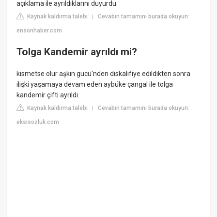
açıklama ile ayrıldıklarını duyurdu.
Kaynak kaldırma talebi
Cevabın tamamını burada okuyun:
|
ensonhaber.com
Tolga Kandemir ayrıldı mi?
kısmetse olur aşkın gücü'nden diskalifiye edildikten sonra
ilişki yaşamaya devam eden aybüke çangal ile tolga
kandemir çifti ayrıldı.
Kaynak kaldırma talebi
Cevabın tamamını burada okuyun:
|
eksisozluk.com