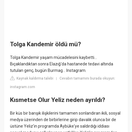
Tolga Kandemir öldü mü?
Tolga Kandemir yaşam mücadelesini kaybetti...
Bıçaklandıktan sonra Elazığ'da hastanede tedavi altında
tutulan genç, bugün Burmag... Instagram.
Kaynak kaldırma talebi
Cevabın tamamını burada okuyun:
|
instagram.com
Kısmetse Olur Yeliz neden ayrıldı?
Bir küs bir barışık ilişkilerini tamamen sonlandıran ikili, sosyal
medya üzerinden de birbirlerine girip davalık olunca bir de
üstüne Yeliz'in programda Aybüke'ye saldırdığı iddiası