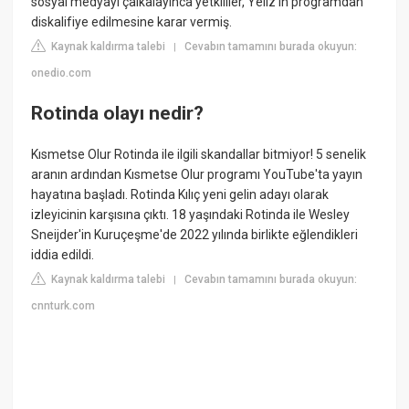
sosyal medyayı çalkalayınca yetkililer, Yeliz'in programdan
diskalifiye edilmesine karar vermiş.
Kaynak kaldırma talebi
Cevabın tamamını burada okuyun:
|
onedio.com
Rotinda olayı nedir?
Kısmetse Olur Rotinda ile ilgili skandallar bitmiyor! 5 senelik
aranın ardından Kısmetse Olur programı YouTube'ta yayın
hayatına başladı. Rotinda Kılıç yeni gelin adayı olarak
izleyicinin karşısına çıktı. 18 yaşındaki Rotinda ile Wesley
Sneijder'in Kuruçeşme'de 2022 yılında birlikte eğlendikleri
iddia edildi.
Kaynak kaldırma talebi
Cevabın tamamını burada okuyun:
|
cnnturk.com