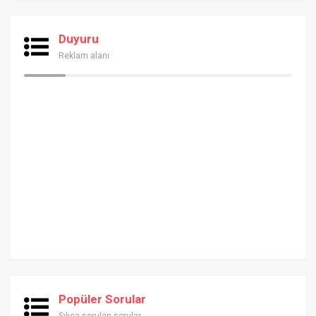
Duyuru
Reklam alanı
Popüler Sorular
Sıkça sorulan sorular