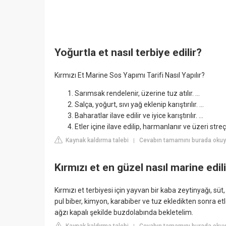
Yoğurtla et nasıl terbiye edilir?
Kırmızı Et Marine Sos Yapımı Tarifi Nasıl Yapılır?
Sarımsak rendelenir, üzerine tuz atılır. ...
Salça, yoğurt, sıvı yağ eklenip karıştırılır. ...
Baharatlar ilave edilir ve iyice karıştırılır. ...
Etler içine ilave edilip, harmanlanır ve üzeri streç
Kaynak kaldırma talebi
Cevabın tamamını burada okuyu
|
Kırmızı et en güzel nasıl marine edil
Kırmızı et terbiyesi için yayvan bir kaba zeytinyağı, s
pul biber, kimyon, karabiber ve tuz ekledikten sonra etler
ağzı kapalı şekilde buzdolabında bekletelim.