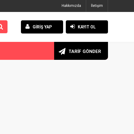
Hakkımızda
İletişim
GİRİŞ YAP
KAYIT OL
TARİF GÖNDER