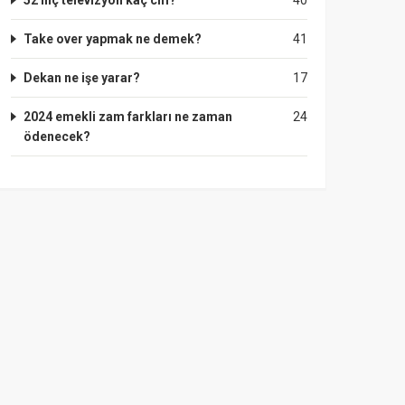
52 inç televizyon kaç cm?
40
Take over yapmak ne demek?
41
Dekan ne işe yarar?
17
2024 emekli zam farkları ne zaman
24
ödenecek?