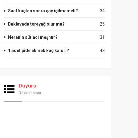
Saat kaçtan sonra çay içilmemeli?
34
Baklavada tereyağ olur mu?
25
Nerenin sütlacı meşhur?
31
1 adet pide ekmek kaç kalori?
43
Duyuru
Reklam alanı