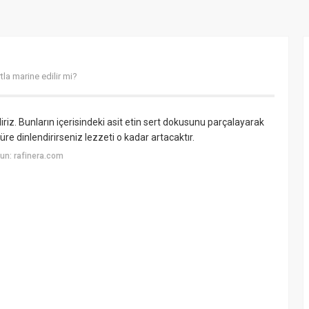
tla marine edilir mi?
riz. Bunların içerisindeki asit etin sert dokusunu parçalayarak
re dinlendirirseniz lezzeti o kadar artacaktır.
un: rafinera.com