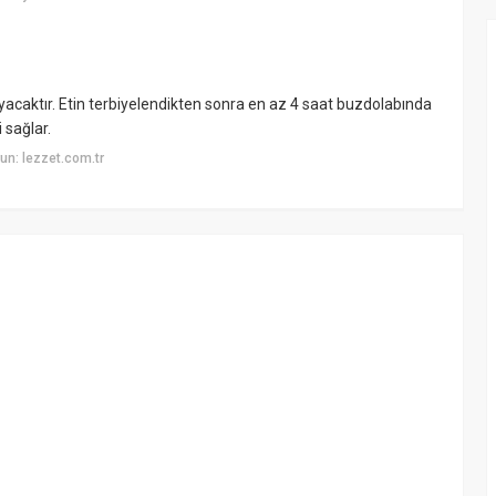
yacaktır. Etin terbiyelendikten sonra en az 4 saat buzdolabında
 sağlar.
n: lezzet.com.tr