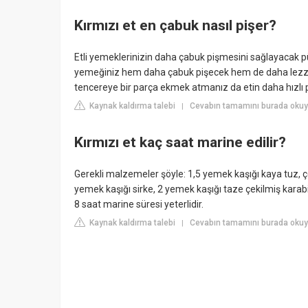
Kırmızı et en çabuk nasıl pişer?
Etli yemeklerinizin daha çabuk pişmesini sağlayacak pü
yemeğiniz hem daha çabuk pişecek hem de daha lezzetli
tencereye bir parça ekmek atmanız da etin daha hızlı 
Kaynak kaldırma talebi
Cevabın tamamını burada okuyu
|
Kırmızı et kaç saat marine edilir?
Gerekli malzemeler şöyle: 1,5 yemek kaşığı kaya tuz, ç
yemek kaşığı sirke, 2 yemek kaşığı taze çekilmiş karabibe
8 saat marine süresi yeterlidir.
Kaynak kaldırma talebi
Cevabın tamamını burada oku
|