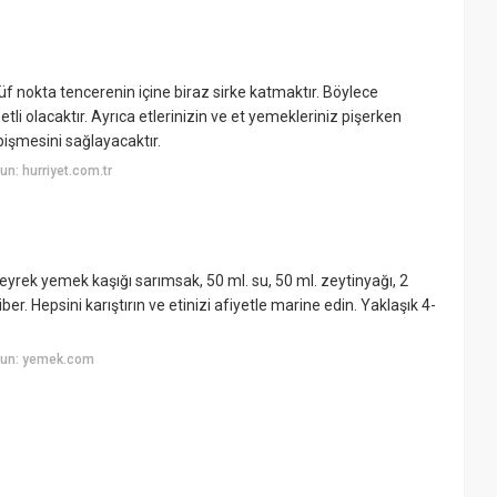
f nokta tencerenin içine biraz sirke katmaktır. Böylece
 olacaktır. Ayrıca etlerinizin ve et yemekleriniz pişerken
pişmesini sağlayacaktır.
n: hurriyet.com.tr
eyrek yemek kaşığı sarımsak, 50 ml. su, 50 ml. zeytinyağı, 2
r. Hepsini karıştırın ve etinizi afiyetle marine edin. Yaklaşık 4-
yun: yemek.com