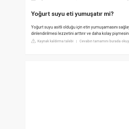
Yoğurt suyu eti yumuşatır mi?
Yoğurt suyu asitli olduğu için etin yumuşamasını sağla
dinlendirilmesi lezzetini arttırır ve daha kolay pişmesini
Kaynak kaldırma talebi
Cevabın tamamını burada okuyu
|