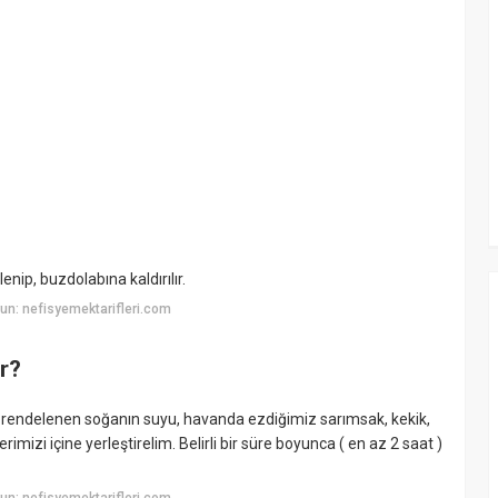
lenip, buzdolabına kaldırılır.
n: nefisyemektarifleri.com
ir?
üt, rendelenen soğanın suyu, havanda ezdiğimiz sarımsak, kekik,
imizi içine yerleştirelim. Belirli bir süre boyunca ( en az 2 saat )