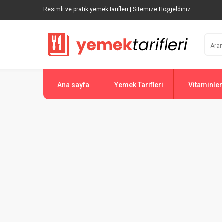
Resimli ve pratik yemek tarifleri | Sitemize Hoşgeldiniz
Ana sayfa
Yemek Tarifleri
Vitaminler