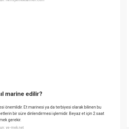
n: nefisyemektarifleri.com
l marine edilir?
i önemlidir. Et marinesi ya da terbiyesi olarak bilinen bu
etlerin bir süre dinlendirmesi işlemidir. Beyaz et için 2 saat
rmek gerekir.
un: ye-mek.net