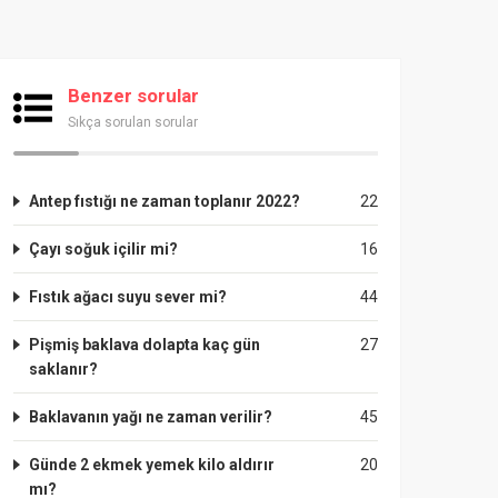
Benzer sorular
Sıkça sorulan sorular
Antep fıstığı ne zaman toplanır 2022?
22
Çayı soğuk içilir mi?
16
Fıstık ağacı suyu sever mi?
44
Pişmiş baklava dolapta kaç gün
27
saklanır?
Baklavanın yağı ne zaman verilir?
45
Günde 2 ekmek yemek kilo aldırır
20
mı?