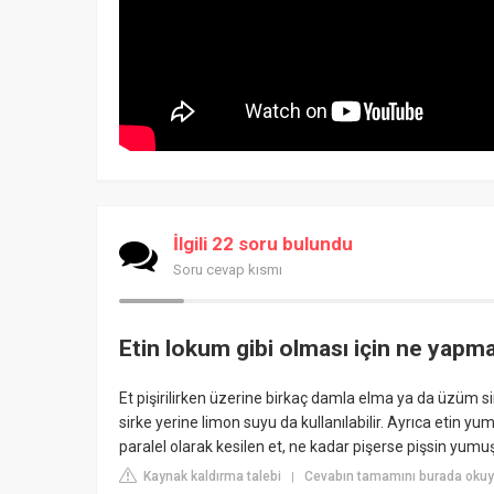
İlgili 22 soru bulundu
Soru cevap kısmı
Etin lokum gibi olması için ne yapma
Et pişirilirken üzerine birkaç damla elma ya da üzüm 
sirke yerine limon suyu da kullanılabilir. Ayrıca etin yu
paralel olarak kesilen et, ne kadar pişerse pişsin yum
Kaynak kaldırma talebi
Cevabın tamamını burada okuy
|