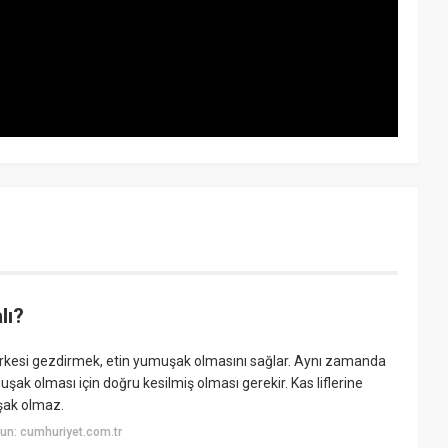
lı?
sirkesi gezdirmek, etin yumuşak olmasını sağlar. Aynı zamanda
muşak olması için doğru kesilmiş olması gerekir. Kas liflerine
uşak olmaz.
un: cumhuriyet.com.tr