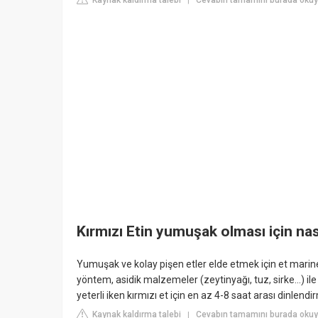
Kaynak kaldırma talebi
Cevabın tamamını burada okuyu
|
Kırmızı Etin yumuşak olması için nası
Yumuşak ve kolay pişen etler elde etmek için et marines
yöntem, asidik malzemeler (zeytinyağı, tuz, sirke...) ile 
yeterli iken kırmızı et için en az 4-8 saat arası dinlendi
Kaynak kaldırma talebi
Cevabın tamamını burada okuy
|