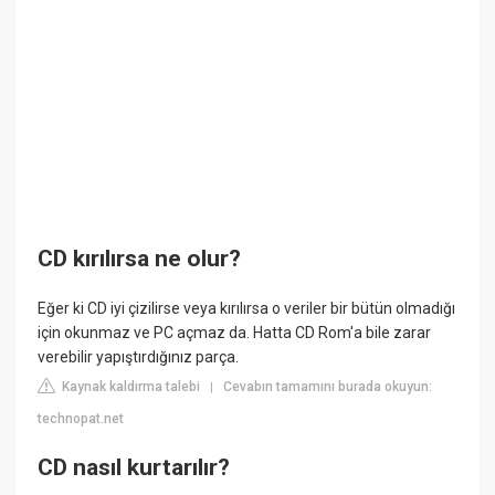
CD kırılırsa ne olur?
Eğer ki CD iyi çizilirse veya kırılırsa o veriler bir bütün olmadığı
için okunmaz ve PC açmaz da. Hatta CD Rom'a bile zarar
verebilir yapıştırdığınız parça.
Kaynak kaldırma talebi
Cevabın tamamını burada okuyun:
|
technopat.net
CD nasıl kurtarılır?