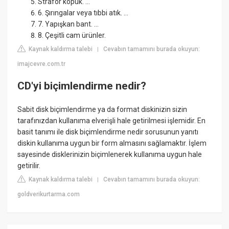
Strafor köpük. ...
6. Şırıngalar veya tıbbi atık. ...
7. Yapışkan bant. ...
8. Çeşitli cam ürünler.
Kaynak kaldırma talebi
Cevabın tamamını burada okuyun:
|
imajcevre.com.tr
CD'yi biçimlendirme nedir?
Sabit disk biçimlendirme ya da format diskinizin sizin
tarafınızdan kullanıma elverişli hale getirilmesi işlemidir. En
basit tanımı ile disk biçimlendirme nedir sorusunun yanıtı
diskin kullanıma uygun bir form almasını sağlamaktır. İşlem
sayesinde disklerinizin biçimlenerek kullanıma uygun hale
getirilir.
Kaynak kaldırma talebi
Cevabın tamamını burada okuyun:
|
goldverikurtarma.com