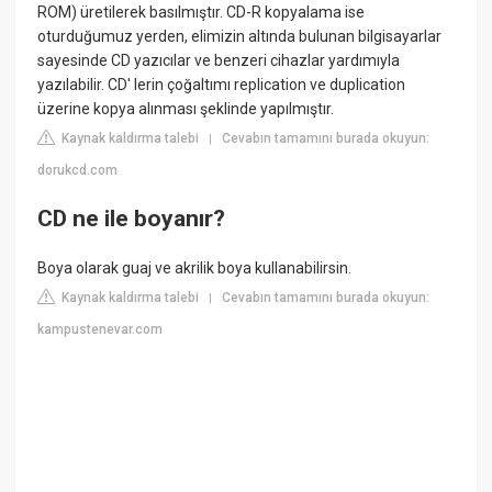
ROM) üretilerek basılmıştır. CD-R kopyalama ise
oturduğumuz yerden, elimizin altında bulunan bilgisayarlar
sayesinde CD yazıcılar ve benzeri cihazlar yardımıyla
yazılabilir. CD' lerin çoğaltımı replication ve duplication
üzerine kopya alınması şeklinde yapılmıştır.
Kaynak kaldırma talebi
Cevabın tamamını burada okuyun:
|
dorukcd.com
CD ne ile boyanır?
Boya olarak guaj ve akrilik boya kullanabilirsin.
Kaynak kaldırma talebi
Cevabın tamamını burada okuyun:
|
kampustenevar.com