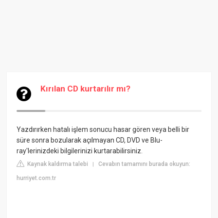
Kırılan CD kurtarılır mı?
Yazdırırken hatalı işlem sonucu hasar gören veya belli bir
süre sonra bozularak açılmayan CD, DVD ve Blu-
ray'lerinizdeki bilgilerinizi kurtarabilirsiniz.
Kaynak kaldırma talebi
Cevabın tamamını burada okuyun:
|
hurriyet.com.tr