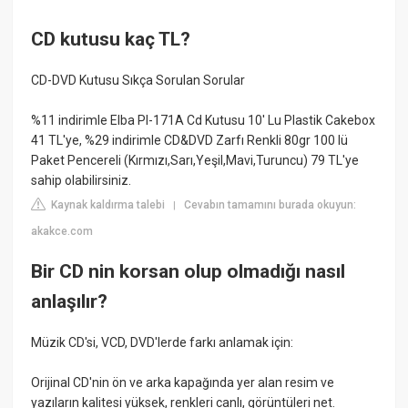
CD kutusu kaç TL?
CD-DVD Kutusu Sıkça Sorulan Sorular
%11 indirimle Elba Pl-171A Cd Kutusu 10' Lu Plastik Cakebox
41 TL'ye, %29 indirimle CD&DVD Zarfı Renkli 80gr 100 lü
Paket Pencereli (Kırmızı,Sarı,Yeşil,Mavi,Turuncu) 79 TL'ye
sahip olabilirsiniz.
Kaynak kaldırma talebi
Cevabın tamamını burada okuyun:
|
akakce.com
Bir CD nin korsan olup olmadığı nasıl
anlaşılır?
Müzik CD'si, VCD, DVD'lerde farkı anlamak için:
Orijinal CD'nin ön ve arka kapağında yer alan resim ve
yazıların kalitesi yüksek, renkleri canlı, görüntüleri net.