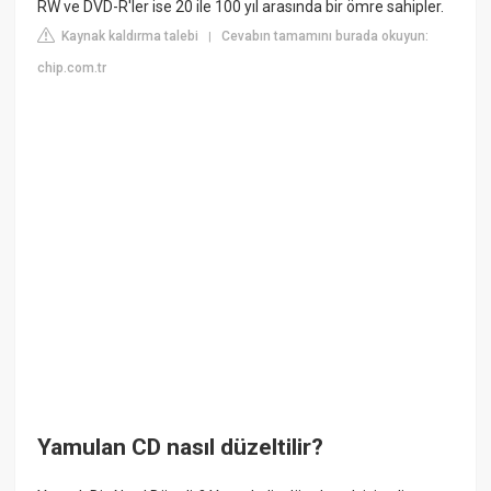
RW ve DVD-R'ler ise 20 ile 100 yıl arasında bir ömre sahipler.
Kaynak kaldırma talebi
Cevabın tamamını burada okuyun:
|
chip.com.tr
Yamulan CD nasıl düzeltilir?