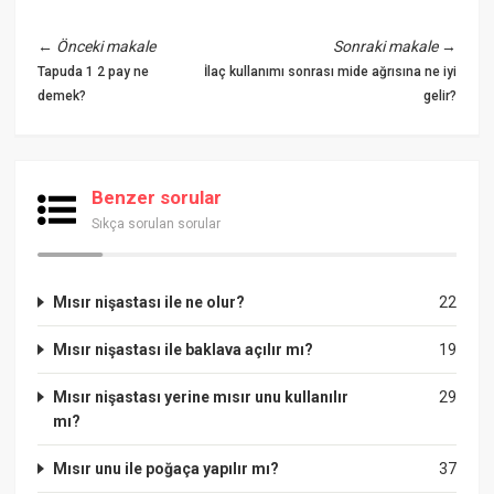
←
Önceki makale
Sonraki makale
→
Tapuda 1 2 pay ne
İlaç kullanımı sonrası mide ağrısına ne iyi
demek?
gelir?
Benzer sorular
Sıkça sorulan sorular
Mısır nişastası ile ne olur?
22
Mısır nişastası ile baklava açılır mı?
19
Mısır nişastası yerine mısır unu kullanılır
29
mı?
Mısır unu ile poğaça yapılır mı?
37