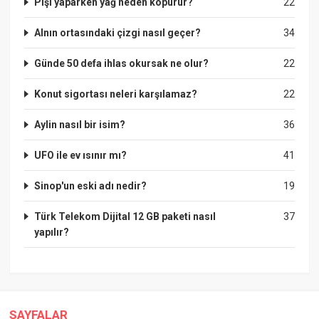
Pişi yaparken yağ neden köpürür?
22
Alnın ortasındaki çizgi nasıl geçer?
34
Günde 50 defa ihlas okursak ne olur?
22
Konut sigortası neleri karşılamaz?
22
Aylin nasıl bir isim?
36
UFO ile ev ısınır mı?
41
Sinop'un eski adı nedir?
19
Türk Telekom Dijital 12 GB paketi nasıl
37
yapılır?
SAYFALAR