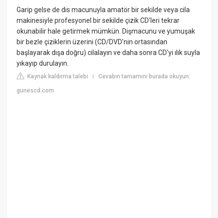
Garip gelse de dis macunuyla amatör bir sekilde veya cila
makinesiyle profesyonel bir sekilde çizik CD'leri tekrar
okunabilir hale getirmek mümkün. Dişmacunu ve yumuşak
bir bezle çiziklerin üzerini (CD/DVD'nin ortasından
başlayarak dışa doğru) cilalayın ve daha sonra CD'yi ılık suyla
yıkayıp durulayın.
Kaynak kaldırma talebi
Cevabın tamamını burada okuyun:
|
gunescd.com