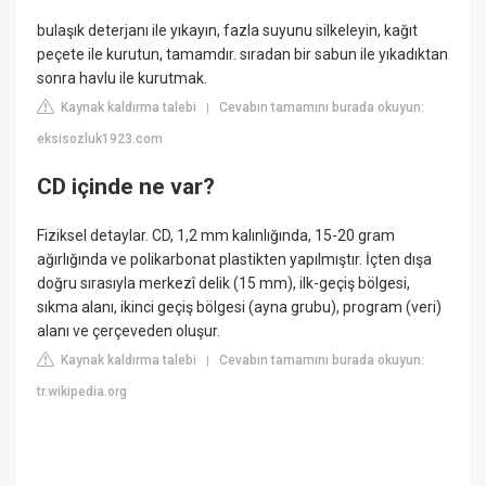
bulaşık deterjanı ile yıkayın, fazla suyunu silkeleyin, kağıt
peçete ile kurutun, tamamdır. sıradan bir sabun ile yıkadıktan
sonra havlu ile kurutmak.
Kaynak kaldırma talebi
Cevabın tamamını burada okuyun:
|
eksisozluk1923.com
CD içinde ne var?
Fiziksel detaylar. CD, 1,2 mm kalınlığında, 15-20 gram
ağırlığında ve polikarbonat plastikten yapılmıştır. İçten dışa
doğru sırasıyla merkezî delik (15 mm), ilk-geçiş bölgesi,
sıkma alanı, ikinci geçiş bölgesi (ayna grubu), program (veri)
alanı ve çerçeveden oluşur.
Kaynak kaldırma talebi
Cevabın tamamını burada okuyun:
|
tr.wikipedia.org