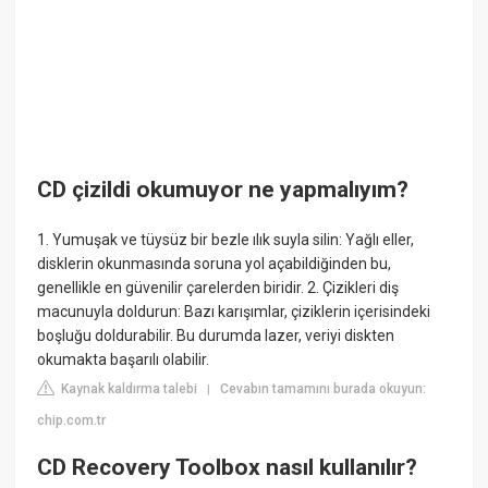
CD çizildi okumuyor ne yapmalıyım?
1. Yumuşak ve tüysüz bir bezle ılık suyla silin: Yağlı eller,
disklerin okunmasında soruna yol açabildiğinden bu,
genellikle en güvenilir çarelerden biridir. 2. Çizikleri diş
macunuyla doldurun: Bazı karışımlar, çiziklerin içerisindeki
boşluğu doldurabilir. Bu durumda lazer, veriyi diskten
okumakta başarılı olabilir.
Kaynak kaldırma talebi
Cevabın tamamını burada okuyun:
|
chip.com.tr
CD Recovery Toolbox nasıl kullanılır?