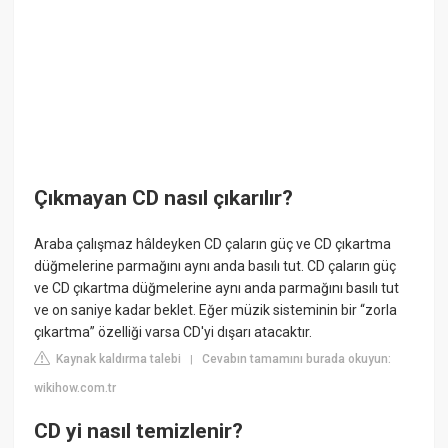
Çıkmayan CD nasıl çıkarılır?
Araba çalışmaz hâldeyken CD çaların güç ve CD çıkartma
düğmelerine parmağını aynı anda basılı tut. CD çaların güç
ve CD çıkartma düğmelerine aynı anda parmağını basılı tut
ve on saniye kadar beklet. Eğer müzik sisteminin bir “zorla
çıkartma” özelliği varsa CD'yi dışarı atacaktır.
Kaynak kaldırma talebi
Cevabın tamamını burada okuyun:
|
wikihow.com.tr
CD yi nasıl temizlenir?