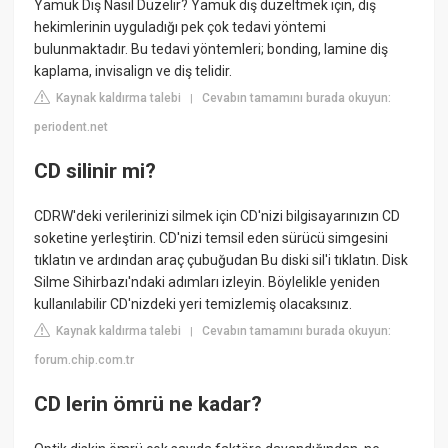
Yamuk Diş Nasıl Düzelir? Yamuk diş düzeltmek için, diş
hekimlerinin uyguladığı pek çok tedavi yöntemi
bulunmaktadır. Bu tedavi yöntemleri; bonding, lamine diş
kaplama, invisalign ve diş telidir.
Kaynak kaldırma talebi
Cevabın tamamını burada okuyun:
|
periodent.net
CD silinir mi?
CDRW'deki verilerinizi silmek için CD'nizi bilgisayarınızın CD
soketine yerleştirin. CD'nizi temsil eden sürücü simgesini
tıklatın ve ardından araç çubuğudan Bu diski sil'i tıklatın. Disk
Silme Sihirbazı'ndaki adımları izleyin. Böylelikle yeniden
kullanılabilir CD'nizdeki yeri temizlemiş olacaksınız.
Kaynak kaldırma talebi
Cevabın tamamını burada okuyun:
|
forum.chip.com.tr
CD lerin ömrü ne kadar?