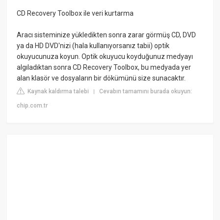
CD Recovery Toolbox ile veri kurtarma
Aracı sisteminize yükledikten sonra zarar görmüş CD, DVD
ya da HD DVD'nizi (hala kullanıyorsanız tabii) optik
okuyucunuza koyun. Optik okuyucu koyduğunuz medyayı
algıladıktan sonra CD Recovery Toolbox, bu medyada yer
alan klasör ve dosyaların bir dökümünü size sunacaktır.
Kaynak kaldırma talebi
Cevabın tamamını burada okuyun:
|
chip.com.tr