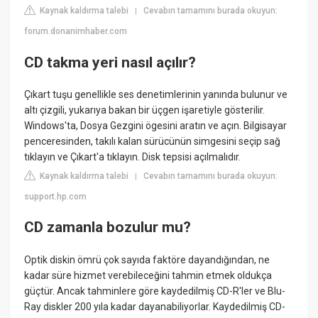
Kaynak kaldırma talebi
Cevabın tamamını burada okuyun:
|
forum.donanimhaber.com
CD takma yeri nasıl açılır?
Çıkart tuşu genellikle ses denetimlerinin yanında bulunur ve
altı çizgili, yukarıya bakan bir üçgen işaretiyle gösterilir.
Windows'ta, Dosya Gezgini ögesini aratın ve açın. Bilgisayar
penceresinden, takılı kalan sürücünün simgesini seçip sağ
tıklayın ve Çıkart'a tıklayın. Disk tepsisi açılmalıdır.
Kaynak kaldırma talebi
Cevabın tamamını burada okuyun:
|
support.hp.com
CD zamanla bozulur mu?
Optik diskin ömrü çok sayıda faktöre dayandığından, ne
kadar süre hizmet verebileceğini tahmin etmek oldukça
güçtür. Ancak tahminlere göre kaydedilmiş CD-R'ler ve Blu-
Ray diskler 200 yıla kadar dayanabiliyorlar. Kaydedilmiş CD-