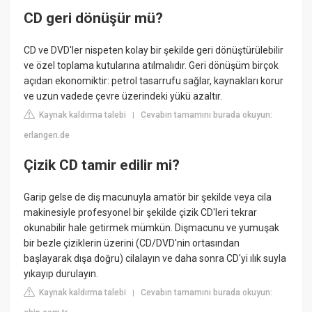
CD geri dönüşür mü?
CD ve DVD'ler nispeten kolay bir şekilde geri dönüştürülebilir
ve özel toplama kutularına atılmalıdır. Geri dönüşüm birçok
açıdan ekonomiktir: petrol tasarrufu sağlar, kaynakları korur
ve uzun vadede çevre üzerindeki yükü azaltır.
Kaynak kaldırma talebi
Cevabın tamamını burada okuyun:
|
erlangen.de
Çizik CD tamir edilir mi?
Garip gelse de diş macunuyla amatör bir şekilde veya cila
makinesiyle profesyonel bir şekilde çizik CD'leri tekrar
okunabilir hale getirmek mümkün. Dişmacunu ve yumuşak
bir bezle çiziklerin üzerini (CD/DVD'nin ortasından
başlayarak dışa doğru) cilalayın ve daha sonra CD'yi ılık suyla
yıkayıp durulayın.
Kaynak kaldırma talebi
Cevabın tamamını burada okuyun:
|