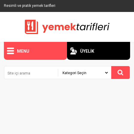
Resimli ve pratik yemek tarifleri
MENU
ÜYELİK