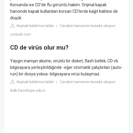
Korsanda ise CD'de flu görüntü hakim. Orijinal kapak
haricinde kapak kullanılan korsan CD'lerde kağıt kalitesi de
düşük.
Kaynak kaldırma talebi
Cevabın tamamını burada okuyun:
|
cnnturk.com
CD de virüs olur mu?
Yaygın inanışın aksine, virüslü bir disket, flash bellek, CD vb.
bilgisayara yerleştirildiğinde -eğer otomatik çalıştırılan (auto-
run) bir dosya yoksa- bilgisayara virüs bulaşmaz.
Kaynak kaldırma talebi
Cevabın tamamını burada okuyun:
|
bidb.hacettepe.edu.tr