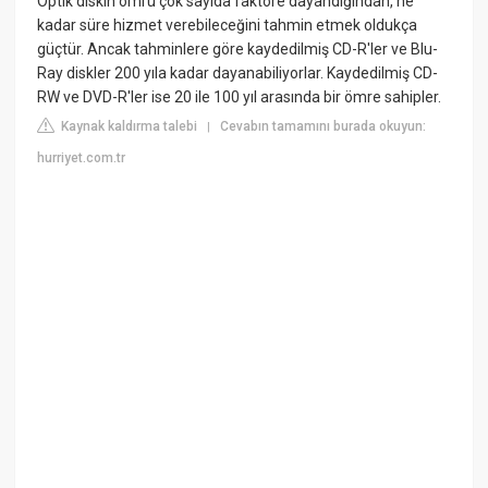
Optik diskin ömrü çok sayıda faktöre dayandığından, ne
kadar süre hizmet verebileceğini tahmin etmek oldukça
güçtür. Ancak tahminlere göre kaydedilmiş CD-R'ler ve Blu-
Ray diskler 200 yıla kadar dayanabiliyorlar. Kaydedilmiş CD-
RW ve DVD-R'ler ise 20 ile 100 yıl arasında bir ömre sahipler.
Kaynak kaldırma talebi
Cevabın tamamını burada okuyun:
|
hurriyet.com.tr