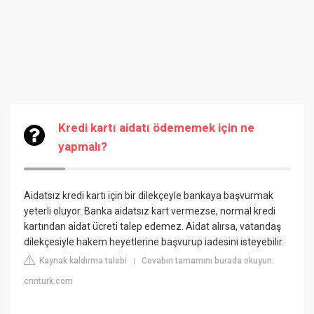
Kredi kartı aidatı ödememek için ne
yapmalı?
Aidatsız kredi kartı için bir dilekçeyle bankaya başvurmak
yeterli oluyor. Banka aidatsız kart vermezse, normal kredi
kartından aidat ücreti talep edemez. Aidat alırsa, vatandaş
dilekçesiyle hakem heyetlerine başvurup iadesini isteyebilir.
Kaynak kaldırma talebi
Cevabın tamamını burada okuyun:
|
cnnturk.com