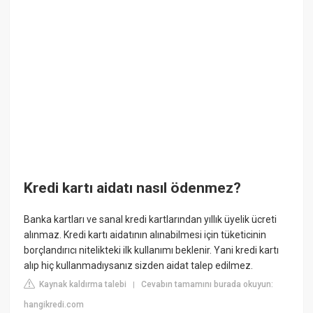
Kredi kartı aidatı nasıl ödenmez?
Banka kartları ve sanal kredi kartlarından yıllık üyelik ücreti
alınmaz. Kredi kartı aidatının alınabilmesi için tüketicinin
borçlandırıcı nitelikteki ilk kullanımı beklenir. Yani kredi kartı
alıp hiç kullanmadıysanız sizden aidat talep edilmez.
Kaynak kaldırma talebi
Cevabın tamamını burada okuyun:
|
hangikredi.com