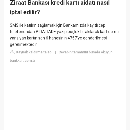
Ziraat Bankası kredi kartı aidatı nasıl
iptal edilir?
SMS ile katılım sağlamak için Bankamızda kayıtlı cep
telefonundan AIDATIADE yazıp boşluk bırakılarak kart ücreti
yansıyan kartın son 6 hanesinin 4757'ye gönderilmesi
gerekmektedir.
Kaynak kaldırma talebi
Cevabın tamamını burada okuyun:
|
bankkart.com.tr