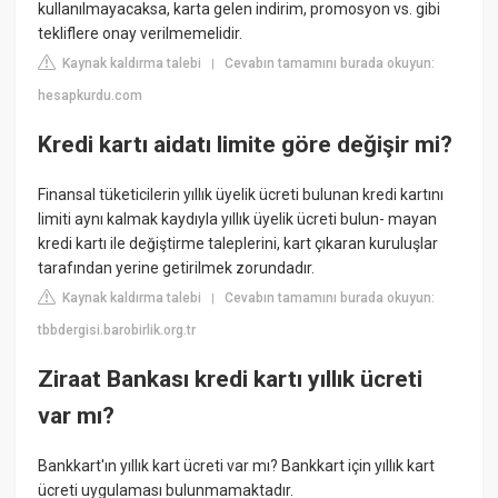
kullanılmayacaksa, karta gelen indirim, promosyon vs. gibi
tekliflere onay verilmemelidir.
Kaynak kaldırma talebi
Cevabın tamamını burada okuyun:
|
hesapkurdu.com
Kredi kartı aidatı limite göre değişir mi?
Finansal tüketicilerin yıllık üyelik ücreti bulunan kredi kartını
limiti aynı kalmak kaydıyla yıllık üyelik ücreti bulun- mayan
kredi kartı ile değiştirme taleplerini, kart çıkaran kuruluşlar
tarafından yerine getirilmek zorundadır.
Kaynak kaldırma talebi
Cevabın tamamını burada okuyun:
|
tbbdergisi.barobirlik.org.tr
Ziraat Bankası kredi kartı yıllık ücreti
var mı?
Bankkart'ın yıllık kart ücreti var mı? ​Bankkart için yıllık kart
ücreti uygulaması bulunmamaktadır.