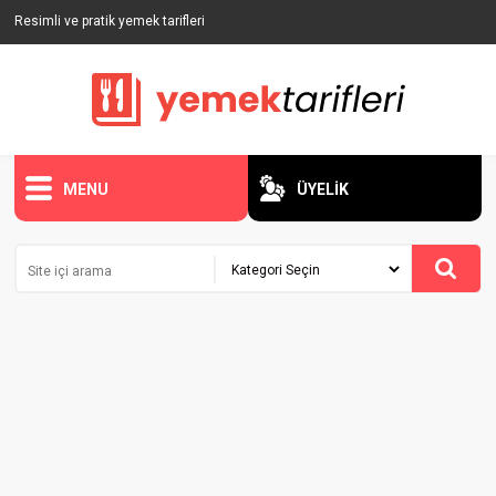
Resimli ve pratik yemek tarifleri
MENU
ÜYELİK