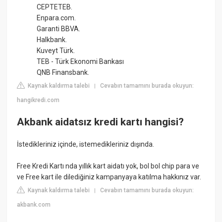
CEPTETEB.
Enpara.com.
Garanti BBVA.
Halkbank.
Kuveyt Türk.
TEB - Türk Ekonomi Bankası
QNB Finansbank.
Kaynak kaldırma talebi
Cevabın tamamını burada okuyun:
|
hangikredi.com
Akbank aidatsız kredi kartı hangisi?
İstedikleriniz içinde, istemedikleriniz dışında.
Free Kredi Kartı nda yıllık kart aidatı yok, bol bol chip para ve
ve Free kart ile dilediğiniz kampanyaya katılma hakkınız var.
Kaynak kaldırma talebi
Cevabın tamamını burada okuyun:
|
akbank.com