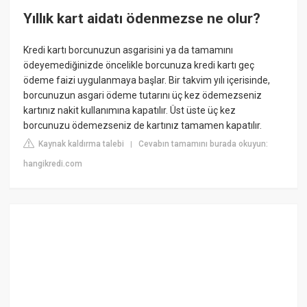
Yıllık kart aidatı ödenmezse ne olur?
Kredi kartı borcunuzun asgarisini ya da tamamını
ödeyemediğinizde öncelikle borcunuza kredi kartı geç
ödeme faizi uygulanmaya başlar. Bir takvim yılı içerisinde,
borcunuzun asgari ödeme tutarını üç kez ödemezseniz
kartınız nakit kullanımına kapatılır. Üst üste üç kez
borcunuzu ödemezseniz de kartınız tamamen kapatılır.
Kaynak kaldırma talebi
Cevabın tamamını burada okuyun:
|
hangikredi.com