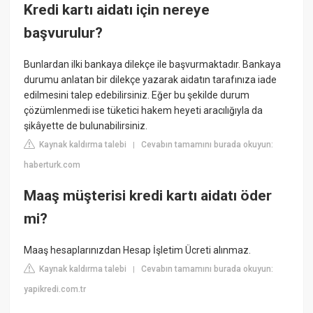
Kredi kartı aidatı için nereye
başvurulur?
Bunlardan ilki bankaya dilekçe ile başvurmaktadır. Bankaya
durumu anlatan bir dilekçe yazarak aidatın tarafınıza iade
edilmesini talep edebilirsiniz. Eğer bu şekilde durum
çözümlenmedi ise tüketici hakem heyeti aracılığıyla da
şikâyette de bulunabilirsiniz.
Kaynak kaldırma talebi
Cevabın tamamını burada okuyun:
|
haberturk.com
Maaş müşterisi kredi kartı aidatı öder
mi?
Maaş hesaplarınızdan Hesap İşletim Ücreti alınmaz.
Kaynak kaldırma talebi
Cevabın tamamını burada okuyun:
|
yapikredi.com.tr