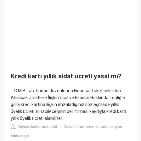
Kredi kartı yıllık aidat ücreti yasal mı?
T.C.M.B. tarafından düzenlenen Finansal Tüketicelerden
Alınacak Ücretlere İlişkin Usul ve Esaslar Hakkında Tebliğ'e
göre kredi kartına ilişkin imzaladığınız sözleşmede yıllık
üyelik ücreti alınabileceğinin belirtilmesi kaydıyla kredi kartı
yıllık üyelik ücreti alabilirler.
Kaynak kaldırma talebi
Cevabın tamamını burada okuyun:
|
bddk.org.tr