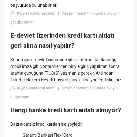
başvuruda bulunabilirler.
Kaynak kaldırma talebi
Cevabın tamamını burada okuyun:
|
gocuk.com.tr
E-devlet üzerinden kredi kartı aidatı
geri alma nasıl yapılır?
Bunun için e-devlet sistemine şifre, internet bankacılığı,
mobil imza gibi yöntemlerden biriyle giriş yaptıktan sonra
arama çubuğuna "TUBİS" yazmanız gerekir. Ardından
Tüketici Hakem Heyeti başvuru sayfasına yönlendirilirsiniz.
Kaynak kaldırma talebi
Cevabın tamamını burada okuyun:
|
dunya.com
Hangi banka kredi kartı aidatı almıyor?
Bazı aidatsız kredi kartları ise şöyledir:
Garanti Bankası Flexi Card.