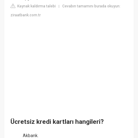
Kaynak kaldırma talebi
Cevabın tamamını burada okuyun:
|
ziraatbank.com.tr
Ücretsiz kredi kartları hangileri?
Akbank.