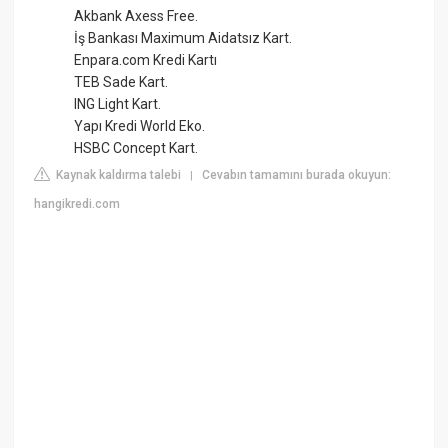
Akbank Axess Free.
İş Bankası Maximum Aidatsız Kart.
Enpara.com Kredi Kartı
TEB Sade Kart.
ING Light Kart.
Yapı Kredi World Eko.
HSBC Concept Kart.
Kaynak kaldırma talebi
Cevabın tamamını burada okuyun:
|
hangikredi.com