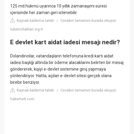
125 md.hükmü uyarınca 10 yıllık zamanaşımı süresi
içerisinde her zaman geri istenebilir.
Kaynak kaldırma talebi
Cevabın tamamını burada okuyun:
|
tuketicihaklari.org.tr
E devlet kart aidat iadesi mesajı nedir?
Dolandırıcılar, vatandaşların telefonuna kredi kartı aidat
iadesi başlığı altında bir ödeme alacaklarını belirten bir mesaj
göndererek, kişiyi e-devlet sistemine giriş yapmaya
yönlendiriyor. Hatta, açılan e-devlet sitesi gerçek olana
birebir benziyor.
Kaynak kaldırma talebi
Cevabın tamamını burada okuyun:
|
haberturk.com