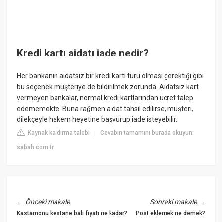
Kredi kartı aidatı iade nedir?
Her bankanın aidatsız bir kredi kartı türü olması gerektiği gibi
bu seçenek müşteriye de bildirilmek zorunda. Aidatsız kart
vermeyen bankalar, normal kredi kartlarından ücret talep
edememekte. Buna rağmen aidat tahsil edilirse, müşteri,
dilekçeyle hakem heyetine başvurup iade isteyebilir.
Kaynak kaldırma talebi
Cevabın tamamını burada okuyun:
|
sabah.com.tr
←
Önceki makale
Sonraki makale
→
Kastamonu kestane balı fiyatı ne kadar?
Post eklemek ne demek?