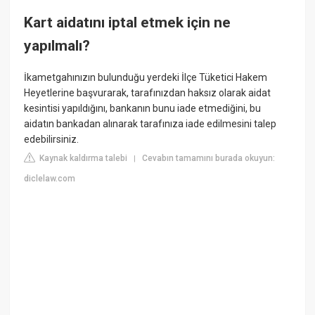
Kart aidatını iptal etmek için ne
yapılmalı?
İkametgahınızın bulunduğu yerdeki İlçe Tüketici Hakem
Heyetlerine başvurarak, tarafınızdan haksız olarak aidat
kesintisi yapıldığını, bankanın bunu iade etmediğini, bu
aidatın bankadan alınarak tarafınıza iade edilmesini talep
edebilirsiniz.
Kaynak kaldırma talebi
Cevabın tamamını burada okuyun:
|
diclelaw.com