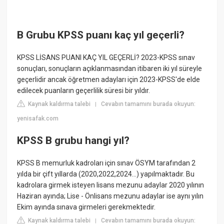
B Grubu KPSS puanı kaç yıl geçerli?
KPSS LİSANS PUANI KAÇ YIL GEÇERLİ? 2023-KPSS sınav
sonuçları, sonuçların açıklanmasından itibaren iki yıl süreyle
geçerlidir ancak öğretmen adayları için 2023-KPSS'de elde
edilecek puanların geçerlilik süresi bir yıldır.
Kaynak kaldırma talebi
Cevabın tamamını burada okuyun:
|
yenisafak.com
KPSS B grubu hangi yıl?
KPSS B memurluk kadroları için sınav ÖSYM tarafından 2
yılda bir çift yıllarda (2020,2022,2024...) yapılmaktadır. Bu
kadrolara girmek isteyen lisans mezunu adaylar 2020 yılının
Haziran ayında; Lise - Önlisans mezunu adaylar ise aynı yılın
Ekim ayında sınava girmeleri gerekmektedir.
Kaynak kaldırma talebi
Cevabın tamamını burada okuyun:
|