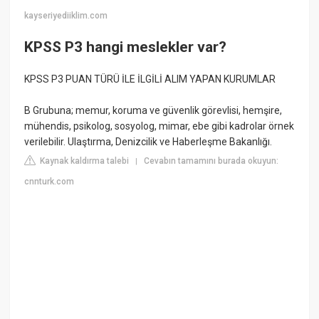
kayseriyediiklim.com
KPSS P3 hangi meslekler var?
KPSS P3 PUAN TÜRÜ İLE İLGİLİ ALIM YAPAN KURUMLAR
B Grubuna; memur, koruma ve güvenlik görevlisi, hemşire,
mühendis, psikolog, sosyolog, mimar, ebe gibi kadrolar örnek
verilebilir. Ulaştırma, Denizcilik ve Haberleşme Bakanlığı.
Kaynak kaldırma talebi
Cevabın tamamını burada okuyun:
|
cnnturk.com