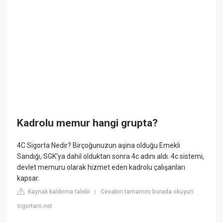
Kadrolu memur hangi grupta?
4C Sigorta Nedir? Birçoğunuzun aşina olduğu Emekli
Sandığı, SGK'ya dahil olduktan sonra 4c adını aldı. 4c sistemi,
devlet memuru olarak hizmet eden kadrolu çalışanları
kapsar.
Kaynak kaldırma talebi
Cevabın tamamını burada okuyun:
|
sigortam.net