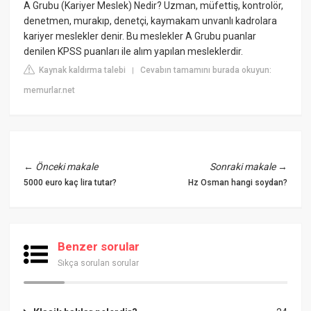
A Grubu (Kariyer Meslek) Nedir? Uzman, müfettiş, kontrolör,
denetmen, murakıp, denetçi, kaymakam unvanlı kadrolara
kariyer meslekler denir. Bu meslekler A Grubu puanlar
denilen KPSS puanları ile alım yapılan mesleklerdir.
Kaynak kaldırma talebi
Cevabın tamamını burada okuyun:
|
memurlar.net
←
Önceki makale
Sonraki makale
→
5000 euro kaç lira tutar?
Hz Osman hangi soydan?
Benzer sorular
Sıkça sorulan sorular