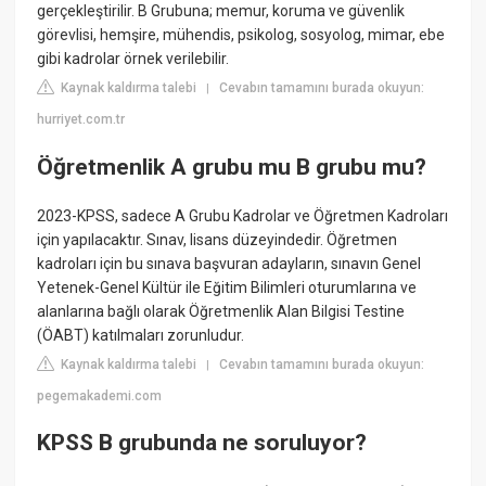
gerçekleştirilir. B Grubuna; memur, koruma ve güvenlik
görevlisi, hemşire, mühendis, psikolog, sosyolog, mimar, ebe
gibi kadrolar örnek verilebilir.
Kaynak kaldırma talebi
Cevabın tamamını burada okuyun:
|
hurriyet.com.tr
Öğretmenlik A grubu mu B grubu mu?
2023-KPSS, sadece A Grubu Kadrolar ve Öğretmen Kadroları
için yapılacaktır. Sınav, lisans düzeyindedir. Öğretmen
kadroları için bu sınava başvuran adayların, sınavın Genel
Yetenek-Genel Kültür ile Eğitim Bilimleri oturumlarına ve
alanlarına bağlı olarak Öğretmenlik Alan Bilgisi Testine
(ÖABT) katılmaları zorunludur.
Kaynak kaldırma talebi
Cevabın tamamını burada okuyun:
|
pegemakademi.com
KPSS B grubunda ne soruluyor?