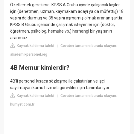
Özetlemek gerekirse; KPSS A Grubu içinde çalışacak kişiler
için (denetmen, uzman, kaymakam adayı ya da müfettiş) 18
yaşını doldurmuş ve 35 yaşını aşmamış olmak aranan şarttır.
KPSS B Grubu içerisinde çalışmak isteyenler için (doktor,
öğretmen, psikolog, hemşire vb.) herhangi bir yaş sınırı
aranmaz.
Kaynak kaldırma talebi
Cevabın tamamını burada okuyun:
|
akademikpersonel.org
4B Memur kimlerdir?
4B'li personel kısaca sözleşme ile çalıştırılan ve işçi
sayılmayan kamu hizmeti görevlileri için tanımlanıyor.
Kaynak kaldırma talebi
Cevabın tamamını burada okuyun:
|
hurriyet.com.tr