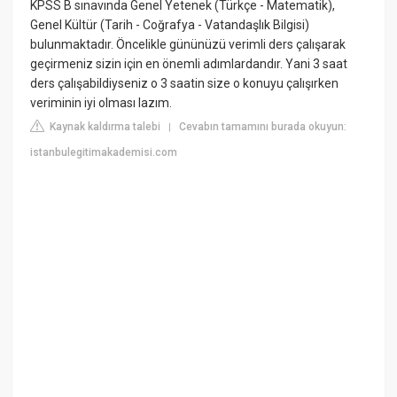
KPSS B sınavında Genel Yetenek (Türkçe - Matematik),
Genel Kültür (Tarih - Coğrafya - Vatandaşlık Bilgisi)
bulunmaktadır. Öncelikle gününüzü verimli ders çalışarak
geçirmeniz sizin için en önemli adımlardandır. Yani 3 saat
ders çalışabildiyseniz o 3 saatin size o konuyu çalışırken
veriminin iyi olması lazım.
Kaynak kaldırma talebi
Cevabın tamamını burada okuyun:
|
istanbulegitimakademisi.com