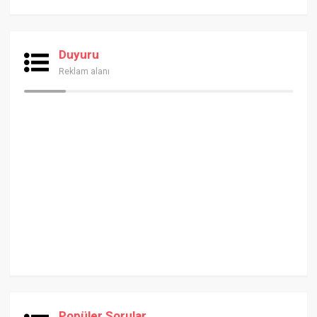
Duyuru
Reklam alanı
Popüler Sorular