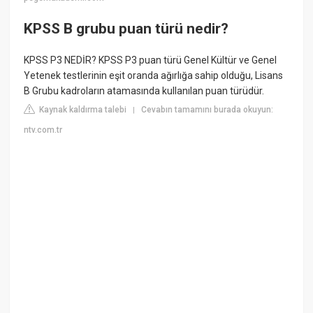
KPSS B grubu puan türü nedir?
KPSS P3 NEDİR? KPSS P3 puan türü Genel Kültür ve Genel
Yetenek testlerinin eşit oranda ağırlığa sahip olduğu, Lisans
B Grubu kadroların atamasında kullanılan puan türüdür.
Kaynak kaldırma talebi
Cevabın tamamını burada okuyun:
|
ntv.com.tr