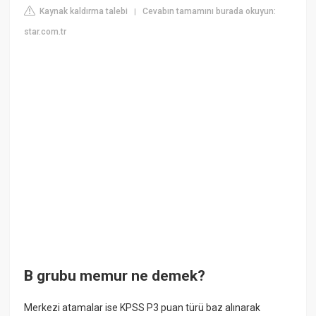
Kaynak kaldırma talebi
Cevabın tamamını burada okuyun:
|
star.com.tr
B grubu memur ne demek?
Merkezi atamalar ise KPSS P3 puan türü baz alınarak