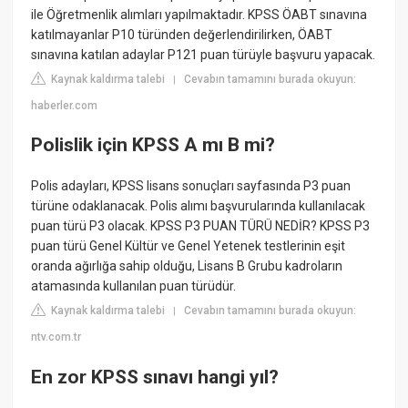
ile Öğretmenlik alımları yapılmaktadır. KPSS ÖABT sınavına
katılmayanlar P10 türünden değerlendirilirken, ÖABT
sınavına katılan adaylar P121 puan türüyle başvuru yapacak.
Kaynak kaldırma talebi
Cevabın tamamını burada okuyun:
|
haberler.com
Polislik için KPSS A mı B mi?
Polis adayları, KPSS lisans sonuçları sayfasında P3 puan
türüne odaklanacak. Polis alımı başvurularında kullanılacak
puan türü P3 olacak. KPSS P3 PUAN TÜRÜ NEDİR? KPSS P3
puan türü Genel Kültür ve Genel Yetenek testlerinin eşit
oranda ağırlığa sahip olduğu, Lisans B Grubu kadroların
atamasında kullanılan puan türüdür.
Kaynak kaldırma talebi
Cevabın tamamını burada okuyun:
|
ntv.com.tr
En zor KPSS sınavı hangi yıl?