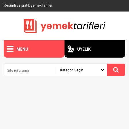
Resimli ve pratik yemek tarifleri
MENU
ÜYELİK