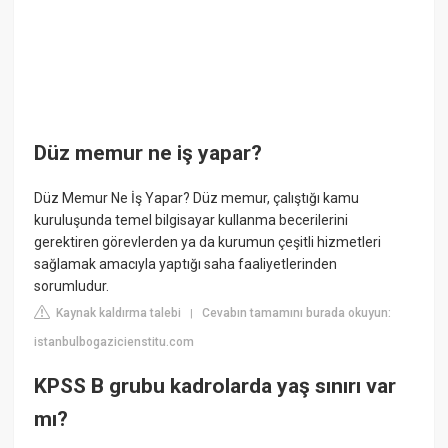
Düz memur ne iş yapar?
Düz Memur Ne İş Yapar? Düz memur, çalıştığı kamu
kuruluşunda temel bilgisayar kullanma becerilerini
gerektiren görevlerden ya da kurumun çeşitli hizmetleri
sağlamak amacıyla yaptığı saha faaliyetlerinden
sorumludur.
Kaynak kaldırma talebi
Cevabın tamamını burada okuyun:
|
istanbulbogazicienstitu.com
KPSS B grubu kadrolarda yaş sınırı var
mı?