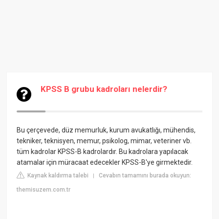
KPSS B grubu kadroları nelerdir?
Bu çerçevede, düz memurluk, kurum avukatlığı, mühendis,
tekniker, teknisyen, memur, psikolog, mimar, veteriner vb.
tüm kadrolar KPSS-B kadrolardır. Bu kadrolara yapılacak
atamalar için müracaat edecekler KPSS-B'ye girmektedir.
Kaynak kaldırma talebi
Cevabın tamamını burada okuyun:
|
themisuzem.com.tr