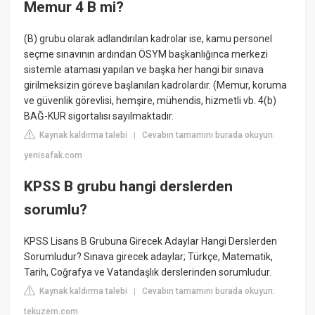
Memur 4 B mi?
(B) grubu olarak adlandırılan kadrolar ise, kamu personel
seçme sınavının ardından ÖSYM başkanlığınca merkezi
sistemle ataması yapılan ve başka her hangi bir sınava
girilmeksizin göreve başlanılan kadrolardır. (Memur, koruma
ve güvenlik görevlisi, hemşire, mühendis, hizmetli vb. 4(b)
BAĞ-KUR sigortalısı sayılmaktadır.
Kaynak kaldırma talebi
Cevabın tamamını burada okuyun:
|
yenisafak.com
KPSS B grubu hangi derslerden
sorumlu?
KPSS Lisans B Grubuna Girecek Adaylar Hangi Derslerden
Sorumludur? Sınava girecek adaylar; Türkçe, Matematik,
Tarih, Coğrafya ve Vatandaşlık derslerinden sorumludur.
Kaynak kaldırma talebi
Cevabın tamamını burada okuyun:
|
tekuzem.com