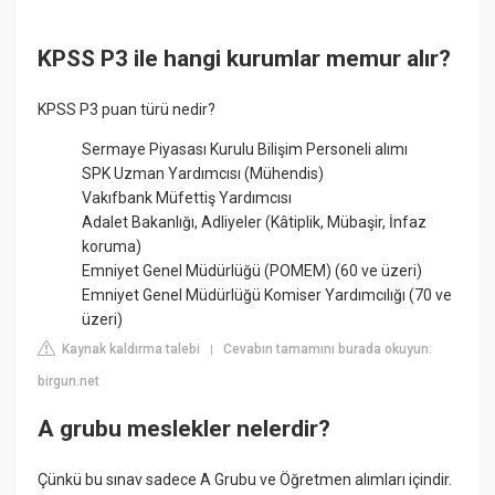
KPSS P3 ile hangi kurumlar memur alır?
KPSS P3 puan türü nedir?
Sermaye Piyasası Kurulu Bilişim Personeli alımı
SPK Uzman Yardımcısı (Mühendis)
Vakıfbank Müfettiş Yardımcısı
Adalet Bakanlığı, Adliyeler (Kâtiplik, Mübaşir, İnfaz
koruma)
Emniyet Genel Müdürlüğü (POMEM) (60 ve üzeri)
Emniyet Genel Müdürlüğü Komiser Yardımcılığı (70 ve
üzeri)
Kaynak kaldırma talebi
Cevabın tamamını burada okuyun:
|
birgun.net
A grubu meslekler nelerdir?
Çünkü bu sınav sadece A Grubu ve Öğretmen alımları içindir.