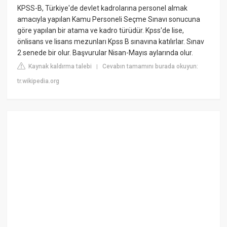
KPSS-B, Türkiye'de devlet kadrolarına personel almak
amacıyla yapılan Kamu Personeli Seçme Sınavı sonucuna
göre yapılan bir atama ve kadro türüdür. Kpss'de lise,
önlisans ve lisans mezunları Kpss B sınavına katılırlar. Sınav
2 senede bir olur. Başvurular Nisan-Mayıs aylarında olur.
Kaynak kaldırma talebi
Cevabın tamamını burada okuyun:
|
tr.wikipedia.org