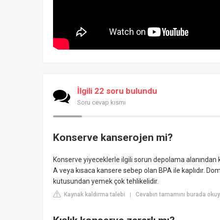
İlgili 22 soru bulundu
Soru cevap kısmı
Konserve kanserojen mi?
Konserve yiyeceklerle ilgili sorun depolama alanında
A veya kısaca kansere sebep olan BPA ile kaplıdır. Dom
kutusundan yemek çok tehlikelidir.
Kaynak kaldırma talebi
Cevabın tamamını burada okuy
|