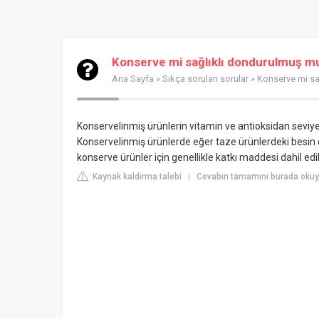
Konserve mi sağlıklı dondurulmuş m
Ana Sayfa
»
Sıkça sorulan sorular
» Konserve mi sa
Konservelinmiş ürünlerin vitamin ve antioksidan seviy
Konservelinmiş ürünlerde eğer taze ürünlerdeki besin de
konserve ürünler için genellikle katkı maddesi dahil edi
Kaynak kaldırma talebi
Cevabın tamamını burada okuy
|