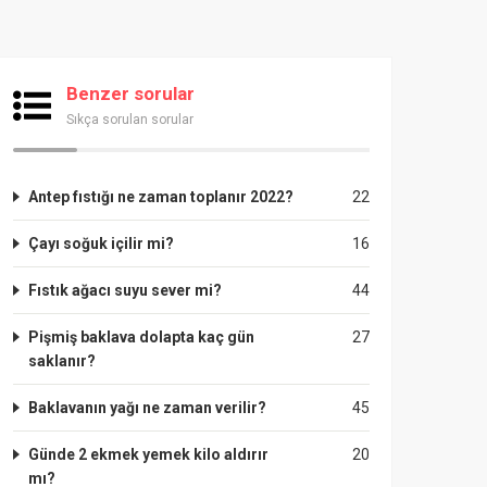
Benzer sorular
Sıkça sorulan sorular
Antep fıstığı ne zaman toplanır 2022?
22
Çayı soğuk içilir mi?
16
Fıstık ağacı suyu sever mi?
44
Pişmiş baklava dolapta kaç gün
27
saklanır?
Baklavanın yağı ne zaman verilir?
45
Günde 2 ekmek yemek kilo aldırır
20
mı?