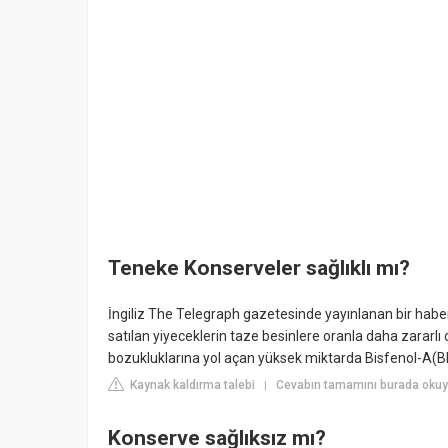
Teneke Konserveler sağlıklı mı?
İngiliz The Telegraph gazetesinde yayınlanan bir haber
satılan yiyeceklerin taze besinlere oranla daha zararlı 
bozukluklarına yol açan yüksek miktarda Bisfenol-A(BP
Kaynak kaldırma talebi
Cevabın tamamını burada okuyu
|
Konserve sağlıksız mı?