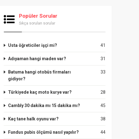
Popüler Sorular
Sıkça sorulan sorular
Usta öğreticiler işçi mi?
41
Adıyaman hangi maden var?
31
Batuma hangi otobüs firmaları
33
gidiyor?
Türkiyede kaç moto kurye var?
28
Cambly 30 dakika mı 15 dakika mı?
45
Kaç tane halk oyunu var?
38
Fundus pubis ölçümü nasıl yapılır?
44