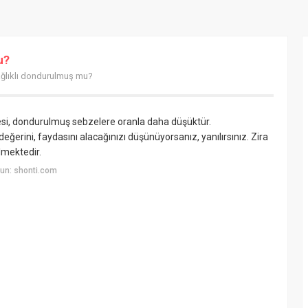
u?
ğlıklı dondurulmuş mu?
esi, dondurulmuş sebzelere oranla daha düşüktür.
ğerini, faydasını alacağınızı düşünüyorsanız, yanılırsınız. Zira
lmektedir.
un: shonti.com