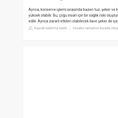
Ayrıca, konserve işlemi sırasında bazen tuz, şeker ve 
yüksek olabilir. Bu, çoğu insan için bir sağlık riski ol
edilir. Ayrıca zararlı etkileri olabilecek ilave şeker de içer
Kaynak kaldırma talebi
Cevabın tamamını burada okuyu
|