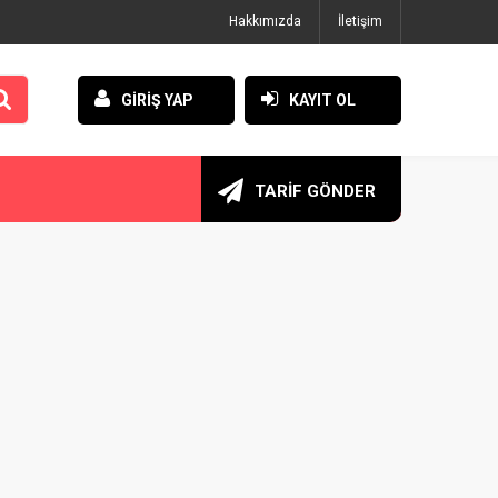
Hakkımızda
İletişim
GİRİŞ YAP
KAYIT OL
TARİF GÖNDER