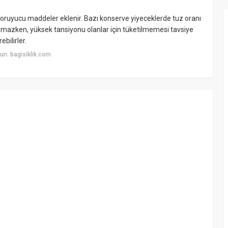
koruyucu maddeler eklenir. Bazı konserve yiyeceklerde tuz oranı
uşturmazken, yüksek tansiyonu olanlar için tüketilmemesi tavsiye
ebilirler.
n: bagisiklik.com