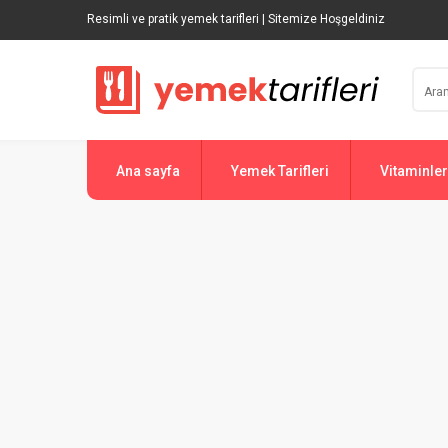
Resimli ve pratik yemek tarifleri | Sitemize Hoşgeldiniz
Ana sayfa
Yemek Tarifleri
Vitaminler