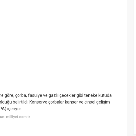
e göre, çorba, fasulye ve gazlı içecekler gibi teneke kutuda
olduğu belirtildi. Konserve çorbalar kanser ve cinsel gelişim
A) içeriyor.
n: milliyet.com.tr