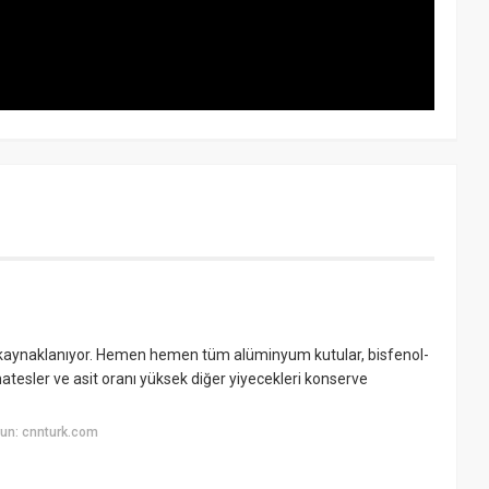
n kaynaklanıyor. Hemen hemen tüm alüminyum kutular, bisfenol-
atesler ve asit oranı yüksek diğer yiyecekleri konserve
un: cnnturk.com