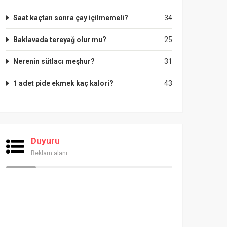
Saat kaçtan sonra çay içilmemeli?
34
Baklavada tereyağ olur mu?
25
Nerenin sütlacı meşhur?
31
1 adet pide ekmek kaç kalori?
43
Duyuru
Reklam alanı