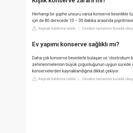
Kışlık konserve zararlı mı?
Herhangi bir şüphe unsuru varsa konserve kesinlikle t
için de 80 derecede 10 – 30 dakika arasında pişirilmesi g
Kaynak kaldırma talebi
Cevabın tamamını burada okuy
|
Ev yapımı konserve sağlıklı mı?
Daha çok konserve besinlerle bulaşan ve 'clostridium bot
zehirlenmelerinin büyük çoğunluğunun uygun sürede ve 
konservelerden kaynaklandığına dikkat çekiyor.
Kaynak kaldırma talebi
Cevabın tamamını burada okuy
|