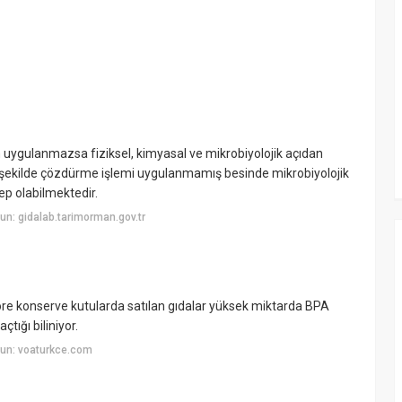
uygulanmazsa fiziksel, kimyasal ve mikrobiyolojik açıdan
şekilde çözdürme işlemi uygulanmamış besinde mikrobiyolojik
p olabilmektedir.
n: gidalab.tarimorman.gov.tr
göre konserve kutularda satılan gıdalar yüksek miktarda BPA
çtığı biliniyor.
un: voaturkce.com