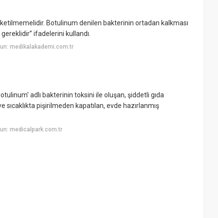
üketilmemelidir. Botulinum denilen bakterinin ortadan kalkması
ereklidir” ifadelerini kullandı.
un: medikalakademi.com.tr
ulinum' adlı bakterinin toksini ile oluşan, şiddetli gıda
sıcaklıkta pişirilmeden kapatılan, evde hazırlanmış
un: medicalpark.com.tr