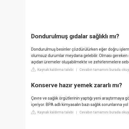
Dondurulmuş gıdalar sağlıklı mı?
Dondurulmuş besinler çözdürülürken eğer doğru işlem 
olumsuz durumlar meydana gelebilir. Olması gereken 
açıdan üremeler oluşabilmekte ve zehirlenmelere sebe
Kaynak kaldırma talebi
Cevabın tamamını burada okuyu
|
Konserve hazır yemek zararlı mı?
Çevre ve sağlık örgütlerinin yaptığı yeni araştırmaya 
içeriyor. BPA adlı kimyasalın bazı sağlık sorunlarına yol a
Kaynak kaldırma talebi
Cevabın tamamını burada okuy
|