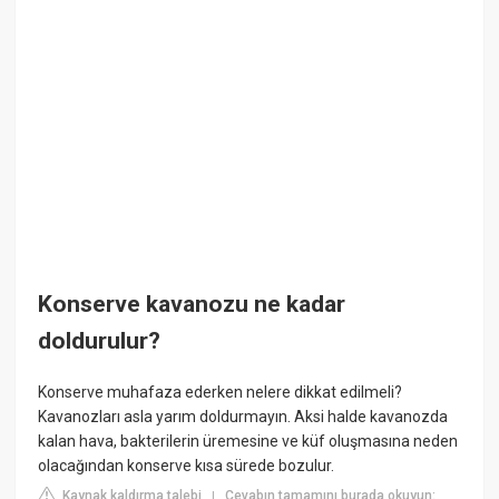
Konserve kavanozu ne kadar
doldurulur?
Konserve muhafaza ederken nelere dikkat edilmeli?
Kavanozları asla yarım doldurmayın. Aksi halde kavanozda
kalan hava, bakterilerin üremesine ve küf oluşmasına neden
olacağından konserve kısa sürede bozulur.
Kaynak kaldırma talebi
Cevabın tamamını burada okuyun:
|