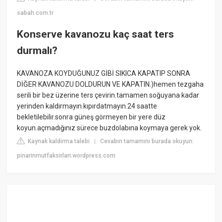
sabah.com.tr
Konserve kavanozu kaç saat ters
durmalı?
KAVANOZA KOYDUĞUNUZ GİBİ SIKICA KAPATIP SONRA
DİĞER KAVANOZU DOLDURUN VE KAPATIN.)hemen tezgaha
serili bir bez üzerine ters çevirin.tamamen soğuyana kadar
yerinden kaldırmayın.kıpırdatmayın.24 saatte
bekletilebilir.sonra güneş görmeyen bir yere düz
koyun.açmadığınız sürece buzdolabına koymaya gerek yok.
Kaynak kaldırma talebi
Cevabın tamamını burada okuyun:
|
pinarinmutfaksirlari.wordpress.com