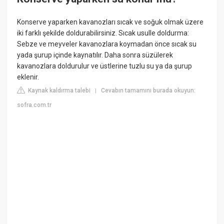
Konserve yaparken kavanozları sıcak ve soğuk olmak üzere
iki farklı şekilde doldurabilirsiniz. Sıcak usulle doldurma:
Sebze ve meyveler kavanozlara koymadan önce sıcak su
yada şurup içinde kaynatılır. Daha sonra süzülerek
kavanozlara doldurulur ve üstlerine tuzlu su ya da şurup
eklenir.
Kaynak kaldırma talebi
Cevabın tamamını burada okuyun:
|
sofra.com.tr