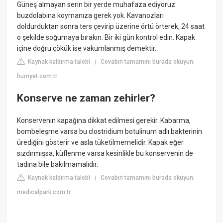
Güneş almayan serin bir yerde muhafaza ediyoruz
buzdolabına koymanıza gerek yok. Kavanozları
doldurduktan sonra ters çevirip üzerine örtü örterek, 24 saat
o şekilde soğumaya bırakın. Bir iki gün kontrol edin. Kapak
içine doğru çökük ise vakumlanmış demektir.
Kaynak kaldırma talebi
Cevabın tamamını burada okuyun:
|
hurriyet.com.tr
Konserve ne zaman zehirler?
Konservenin kapağına dikkat edilmesi gerekir. Kabarma,
bombeleşme varsa bu clostridium botulinum adlı bakterinin
ürediğini gösterir ve asla tüketilmemelidir. Kapak eğer
sızdırmışsa, küflenme varsa kesinlikle bu konservenin de
tadına bile bakılmamalıdır.
Kaynak kaldırma talebi
Cevabın tamamını burada okuyun:
|
medicalpark.com.tr