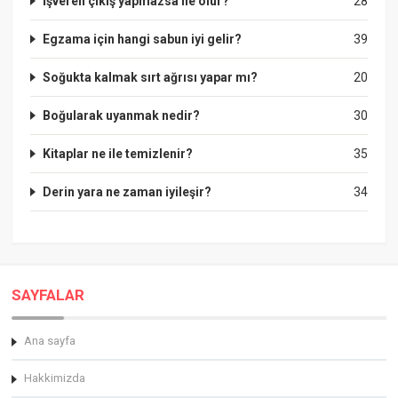
İşveren çıkış yapmazsa ne olur?
28
Egzama için hangi sabun iyi gelir?
39
Soğukta kalmak sırt ağrısı yapar mı?
20
Boğularak uyanmak nedir?
30
Kitaplar ne ile temizlenir?
35
Derin yara ne zaman iyileşir?
34
SAYFALAR
Ana sayfa
Hakkimizda