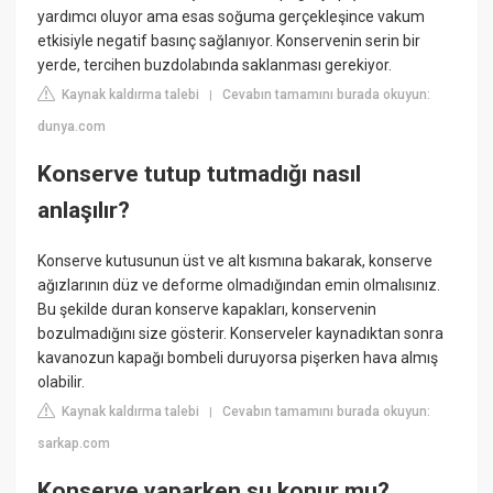
yardımcı oluyor ama esas soğuma gerçekleşince vakum
etkisiyle negatif basınç sağlanıyor. Konservenin serin bir
yerde, tercihen buzdolabında saklanması gerekiyor.
Kaynak kaldırma talebi
Cevabın tamamını burada okuyun:
|
dunya.com
Konserve tutup tutmadığı nasıl
anlaşılır?
Konserve kutusunun üst ve alt kısmına bakarak, konserve
ağızlarının düz ve deforme olmadığından emin olmalısınız.
Bu şekilde duran konserve kapakları, konservenin
bozulmadığını size gösterir. Konserveler kaynadıktan sonra
kavanozun kapağı bombeli duruyorsa pişerken hava almış
olabilir.
Kaynak kaldırma talebi
Cevabın tamamını burada okuyun:
|
sarkap.com
Konserve yaparken su konur mu?