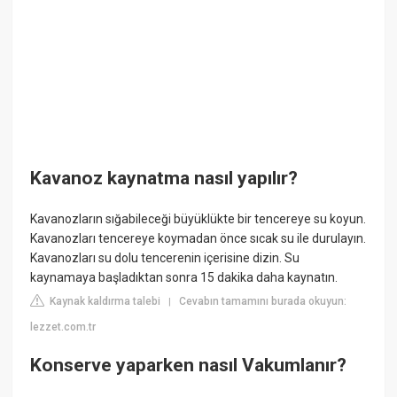
Kavanoz kaynatma nasıl yapılır?
Kavanozların sığabileceği büyüklükte bir tencereye su koyun.
Kavanozları tencereye koymadan önce sıcak su ile durulayın.
Kavanozları su dolu tencerenin içerisine dizin. Su
kaynamaya başladıktan sonra 15 dakika daha kaynatın.
Kaynak kaldırma talebi
Cevabın tamamını burada okuyun:
|
lezzet.com.tr
Konserve yaparken nasıl Vakumlanır?