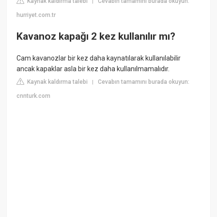
Kaynak kaldırma talebi
Cevabın tamamını burada okuyun:
|
hurriyet.com.tr
Kavanoz kapağı 2 kez kullanılır mı?
Cam kavanozlar bir kez daha kaynatılarak kullanılabilir
ancak kapaklar asla bir kez daha kullanılmamalıdır.
Kaynak kaldırma talebi
Cevabın tamamını burada okuyun:
|
cnnturk.com