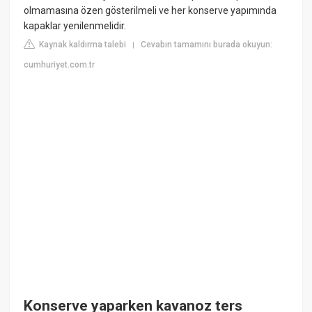
olmamasına özen gösterilmeli ve her konserve yapımında
kapaklar yenilenmelidir.
Kaynak kaldırma talebi
Cevabın tamamını burada okuyun:
|
cumhuriyet.com.tr
Konserve yaparken kavanoz ters