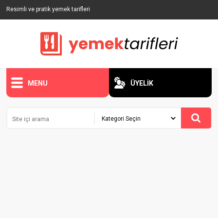
Resimli ve pratik yemek tarifleri
MENU
ÜYELİK