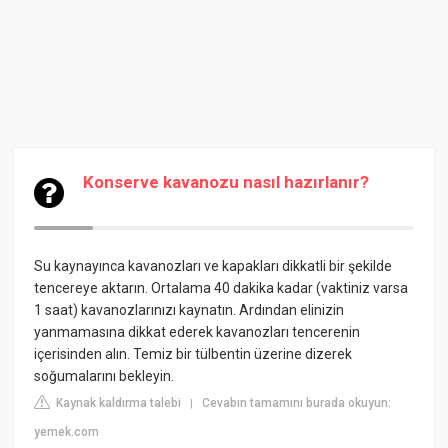
Konserve kavanozu nasıl hazırlanır?
Su kaynayınca kavanozları ve kapakları dikkatli bir şekilde
tencereye aktarın. Ortalama 40 dakika kadar (vaktiniz varsa
1 saat) kavanozlarınızı kaynatın. Ardından elinizin
yanmamasına dikkat ederek kavanozları tencerenin
içerisinden alın. Temiz bir tülbentin üzerine dizerek
soğumalarını bekleyin.
Kaynak kaldırma talebi
Cevabın tamamını burada okuyun:
|
yemek.com