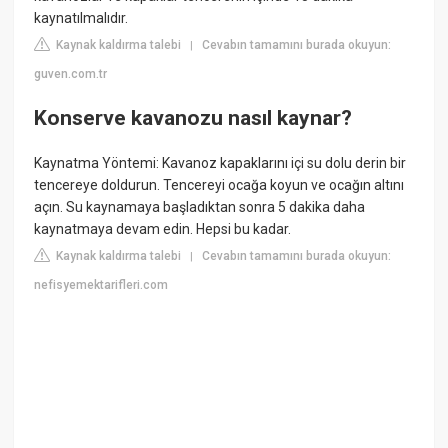
kaynatılmalıdır.
Kaynak kaldırma talebi
Cevabın tamamını burada okuyun:
|
guven.com.tr
Konserve kavanozu nasıl kaynar?
Kaynatma Yöntemi: Kavanoz kapaklarını içi su dolu derin bir
tencereye doldurun. Tencereyi ocağa koyun ve ocağın altını
açın. Su kaynamaya başladıktan sonra 5 dakika daha
kaynatmaya devam edin. Hepsi bu kadar.
Kaynak kaldırma talebi
Cevabın tamamını burada okuyun:
|
nefisyemektarifleri.com