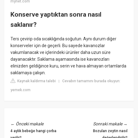
mynet.com
Konserve yaptıktan sonra nasıl
saklanır?
Ters çevirip oda sıcaklığında soğutun. Aynı durum diğer
konserveler için de geçerli. Bu sayede kavanozlar
vakumlanacak ve içlerindeki ürünler daha uzun süre
dayanacaktır. Saklama aşamasında ise kavanozları
elinizden geldiğince kuru, serin ve hava almayan ortamlarda
saklamaya çalışın.
Kaynak kaldırma talebi
Cevabın tamamını burada okuyun:
|
yemek.com
←
Önceki makale
Sonraki makale
→
4 aylık bebeğe hangi çorba
Bozulan zeytin nasıl
verilir?
değerlendirilir?