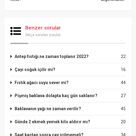
Benzer sorular
Sıkça sorulan sorular
Antep fıstığı ne zaman toplanır 2022?
22
Çayı soğuk içilir mi?
16
Fıstık ağacı suyu sever mi?
44
Pişmiş baklava dolapta kaç gün saklanır?
27
Baklavanın yağı ne zaman verilir?
45
Günde 2 ekmek yemek kilo aldırır mı?
20
Saat kaçtan sonra çay içilmemeli?
34