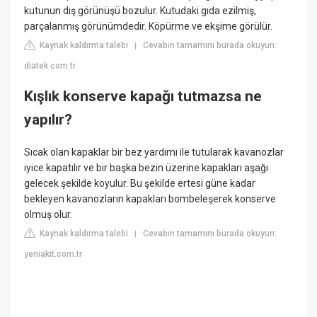
kutunun dış görünüşü bozulur. Kutudaki gıda ezilmiş,
parçalanmış görünümdedir. Köpürme ve ekşime görülür.
Kaynak kaldırma talebi
Cevabın tamamını burada okuyun:
|
diatek.com.tr
Kışlık konserve kapağı tutmazsa ne
yapılır?
Sıcak olan kapaklar bir bez yardımı ile tutularak kavanozlar
iyice kapatılır ve bir başka bezin üzerine kapakları aşağı
gelecek şekilde koyulur. Bu şekilde ertesi güne kadar
bekleyen kavanozların kapakları bombeleşerek konserve
olmuş olur.
Kaynak kaldırma talebi
Cevabın tamamını burada okuyun:
|
yeniakit.com.tr