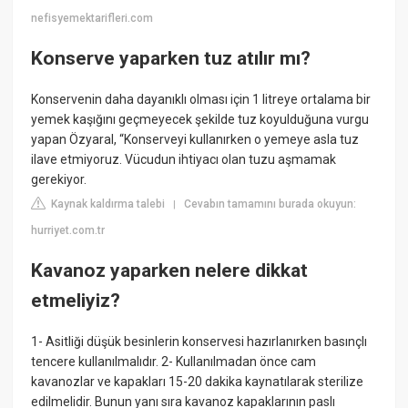
nefisyemektarifleri.com
Konserve yaparken tuz atılır mı?
Konservenin daha dayanıklı olması için 1 litreye ortalama bir
yemek kaşığını geçmeyecek şekilde tuz koyulduğuna vurgu
yapan Özyaral, “Konserveyi kullanırken o yemeye asla tuz
ilave etmiyoruz. Vücudun ihtiyacı olan tuzu aşmamak
gerekiyor.
Kaynak kaldırma talebi
Cevabın tamamını burada okuyun:
|
hurriyet.com.tr
Kavanoz yaparken nelere dikkat
etmeliyiz?
1- Asitliği düşük besinlerin konservesi hazırlanırken basınçlı
tencere kullanılmalıdır. 2- Kullanılmadan önce cam
kavanozlar ve kapakları 15-20 dakika kaynatılarak sterilize
edilmelidir. Bunun yanı sıra kavanoz kapaklarının paslı