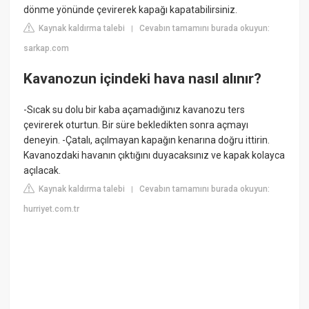
dönme yönünde çevirerek kapağı kapatabilirsiniz.
Kaynak kaldırma talebi
Cevabın tamamını burada okuyun:
|
sarkap.com
Kavanozun içindeki hava nasıl alınır?
-Sıcak su dolu bir kaba açamadığınız kavanozu ters
çevirerek oturtun. Bir süre bekledikten sonra açmayı
deneyin. -Çatalı, açılmayan kapağın kenarına doğru ittirin.
Kavanozdaki havanın çıktığını duyacaksınız ve kapak kolayca
açılacak.
Kaynak kaldırma talebi
Cevabın tamamını burada okuyun:
|
hurriyet.com.tr