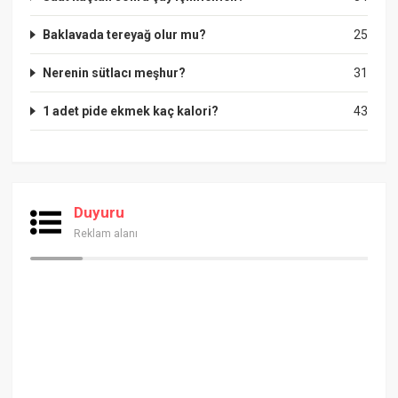
Baklavada tereyağ olur mu?
25
Nerenin sütlacı meşhur?
31
1 adet pide ekmek kaç kalori?
43
Duyuru
Reklam alanı