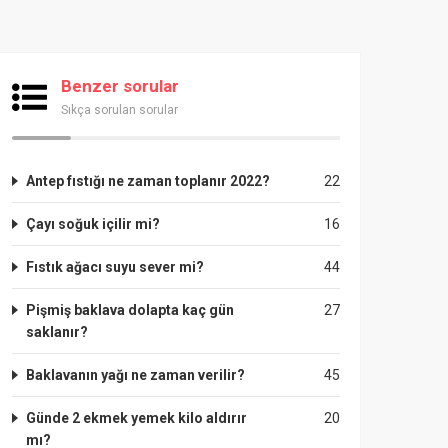
Benzer sorular
Sıkça sorulan sorular
Antep fıstığı ne zaman toplanır 2022?
22
Çayı soğuk içilir mi?
16
Fıstık ağacı suyu sever mi?
44
Pişmiş baklava dolapta kaç gün
27
saklanır?
Baklavanın yağı ne zaman verilir?
45
Günde 2 ekmek yemek kilo aldırır
20
mı?