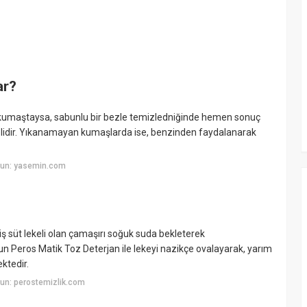
ar?
kumaştaysa, sabunlu bir bezle temizledniğinde hemen sonuç
melidir. Yıkanamayan kumaşlarda ise, benzinden faydalanarak
yun: yasemin.com
iş süt lekeli olan çamaşırı soğuk suda bekleterek
gun Peros Matik Toz Deterjan ile lekeyi nazikçe ovalayarak, yarım
ktedir.
un: perostemizlik.com