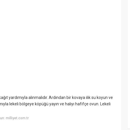
ağıt yardımıyla alınmalıdır. Ardından bir kovaya ılık su koyun ve
ıyla lekeli bölgeye köpüğü yayın ve halıyı hafifçe ovun. Lekeli
n: milliyet.com.tr