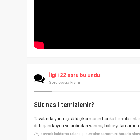
İlgili 22 soru bulundu
Soru cevap kısmı
Süt nasıl temizlenir?
Tavalarda yanmış sütü çıkarmanın harika bir yolu onları
deterjanı koyun ve ardından yanmış bölgeyi tamamen suy
Kaynak kaldırma talebi
Cevabın tamamını burada okuy
|