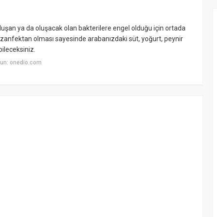
uşan ya da oluşacak olan bakterilere engel olduğu için ortada
ezanfektan olması sayesinde arabanızdaki süt, yoğurt, peynir
bileceksiniz.
un: onedio.com