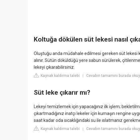
Koltuğa dökülen süt lekesi nasıl çık
Oluştuğu anda müdahale edilmesi gereken süt lekesi 
alınır. Sütün döküldüğü yere sabun sürülerek, çitilen
lekeyi çıkarabilirsiniz.
Kaynak kaldırma talebi
Cevabın tamamını burada oku
|
Süt leke çıkarır mı?
Lekeyi temizlemek için yapacağınız ilk işlem; bekletilm
çıkartmadığınız inatçı lekeler için kumaşın rengine uy
saat kadar oda sıcaklığındaki su ile ıslatmanız gerekme
Kaynak kaldırma talebi
Cevabın tamamını burada okuy
|