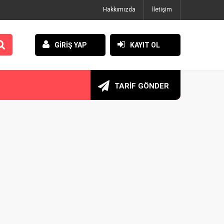
Hakkımızda
İletişim
GİRİŞ YAP
KAYIT OL
TARİF GÖNDER