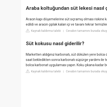
Araba koltuğundan süt lekesi nasıl 
Aracın kapı döşemelerine süt sıçramış olması riskine k
edildi ve aracın çıplak kalan içi ve tavanı tekrar temizle
Kaynak kaldırma talebi
Cevabın tamamını burada oku
|
Süt kokusu nasıl giderilir?
Marketten aldığınız karbonatı, süt dökülen yere bolca d
saat bekledikten sonra karbonatı süpürge yardımı ile tem
bolca karbonat uygulaması yapın. Koku çıkana kadar bu
Kaynak kaldırma talebi
Cevabın tamamını burada okuy
|