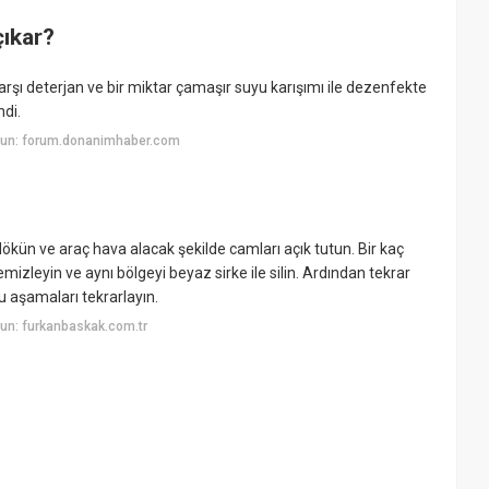
çıkar?
arşı deterjan ve bir miktar çamaşır suyu karışımı ile dezenfekte
ndi.
yun: forum.donanimhaber.com
ökün ve araç hava alacak şekilde camları açık tutun. Bir kaç
izleyin ve aynı bölgeyi beyaz sirke ile silin. Ardından tekrar
 aşamaları tekrarlayın.
un: furkanbaskak.com.tr