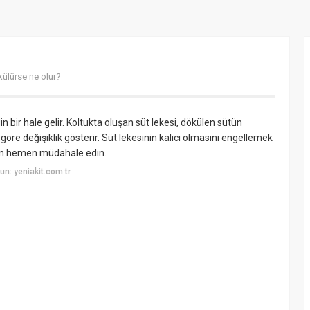
külürse ne olur?
 bir hale gelir. Koltukta oluşan süt lekesi, dökülen sütün
öre değişiklik gösterir. Süt lekesinin kalıcı olmasını engellemek
çin hemen müdahale edin.
n: yeniakit.com.tr