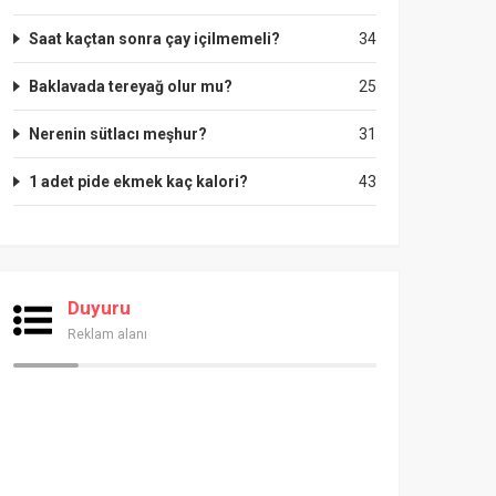
Saat kaçtan sonra çay içilmemeli?
34
Baklavada tereyağ olur mu?
25
Nerenin sütlacı meşhur?
31
1 adet pide ekmek kaç kalori?
43
Duyuru
Reklam alanı