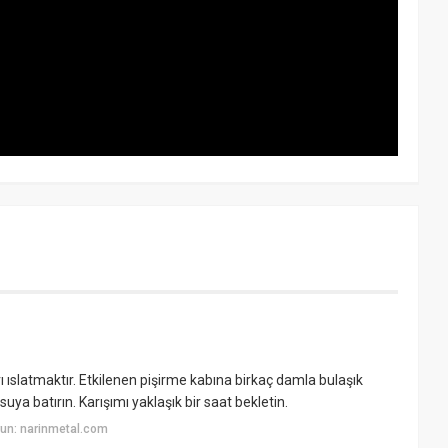
 ıslatmaktır. Etkilenen pişirme kabına birkaç damla bulaşık
a batırın. Karışımı yaklaşık bir saat bekletin.
un: narinmetal.com