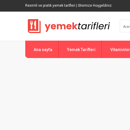
Resimli ve pratik yemek tarifleri | Sitemize Hoşgeldiniz
Ana sayfa
Yemek Tarifleri
Vitaminler