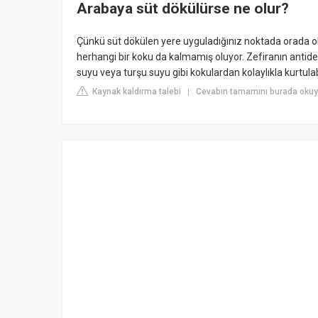
Arabaya süt dökülürse ne olur?
Çünkü süt dökülen yere uyguladığınız noktada orada ol
herhangi bir koku da kalmamış oluyor. Zefiranın antid
suyu veya turşu suyu gibi kokulardan kolaylıkla kurtula
Kaynak kaldırma talebi
Cevabın tamamını burada okuy
|