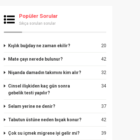
Popüler Sorular
Sıkça sorulan sorular
Kışlık buğday ne zaman ekilir?
20
Mate çayı nerede bulunur?
42
Nişanda damadın takımını kim alır?
32
Cinsel ilişkiden kaç gün sonra
34
gebelik testi yapılır?
Selam yerine ne denir?
37
Tabutun üstüne neden bıçak konur?
42
Çok su içmek migrene iyi gelir mi?
39