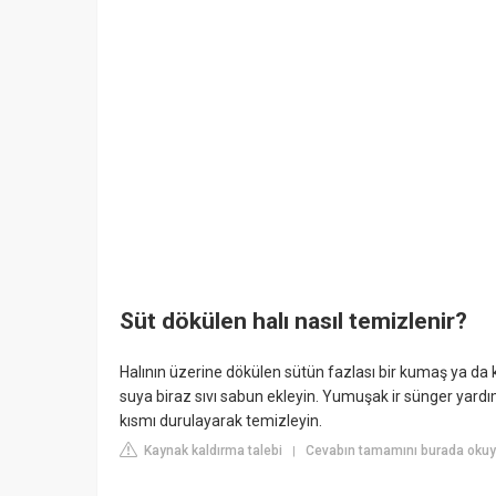
Süt dökülen halı nasıl temizlenir?
Halının üzerine dökülen sütün fazlası bir kumaş ya da k
suya biraz sıvı sabun ekleyin. Yumuşak ir sünger yardım
kısmı durulayarak temizleyin.
Kaynak kaldırma talebi
Cevabın tamamını burada okuyu
|