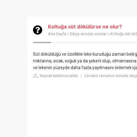
Koltuğa süt dökülürse ne olur?
Ana Sayfa
»
Sıkça sorulan sorular
» Koltuğa süt dö
Süt döküldüğü ve özellikle leke kuruduğu zaman belirgin
miktarına, sıcak, soğuk ya da şekerli olup, olmamasına g
ve lekenin yüzeyde daha fazla yayılmasını önlemek i
Kaynak kaldırma talebi
Cevabın tamamını burada okuyu
|