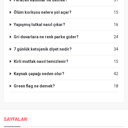
Ölüm korkusu nelere yol açar?
15
Yapışmış tutkal nasıl çıkar?
16
Gri duvarlara ne renk parke gider?
24
7 günlük ketojenik diyet nedir?
34
Kirli mutfak nasıl temizlenir?
15
Kaynak çapağı neden olur?
42
Green flag ne demek?
18
SAYFALAR