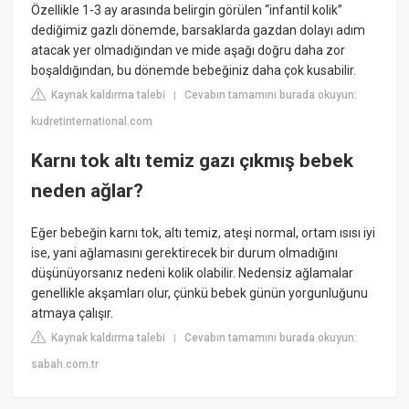
Özellikle 1-3 ay arasında belirgin görülen “infantil kolik”
dediğimiz gazlı dönemde, barsaklarda gazdan dolayı adım
atacak yer olmadığından ve mide aşağı doğru daha zor
boşaldığından, bu dönemde bebeğiniz daha çok kusabilir.
Kaynak kaldırma talebi
Cevabın tamamını burada okuyun:
|
kudretinternational.com
Karnı tok altı temiz gazı çıkmış bebek
neden ağlar?
Eğer bebeğin karnı tok, altı temiz, ateşi normal, ortam ısısı iyi
ise, yani ağlamasını gerektirecek bir durum olmadığını
düşünüyorsanız nedeni kolik olabilir. Nedensiz ağlamalar
genellikle akşamları olur, çünkü bebek günün yorgunluğunu
atmaya çalışır.
Kaynak kaldırma talebi
Cevabın tamamını burada okuyun:
|
sabah.com.tr