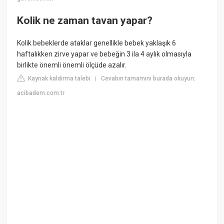
Kolik ne zaman tavan yapar?
Kolik bebeklerde ataklar genellikle bebek yaklaşık 6
haftalıkken zirve yapar ve bebeğin 3 ila 4 aylık olmasıyla
birlikte önemli önemli ölçüde azalır.
Kaynak kaldırma talebi
Cevabın tamamını burada okuyun:
|
acibadem.com.tr