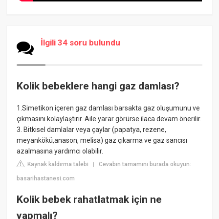
İlgili 34 soru bulundu
Kolik bebeklere hangi gaz damlası?
1.Simetikon içeren gaz damlası barsakta gaz oluşumunu ve
çıkmasını kolaylaştırır. Aile yarar görürse ilaca devam önerilir.
3. Bitkisel damlalar veya çaylar (papatya, rezene,
meyankökü,anason, melisa) gaz çıkarma ve gaz sancısı
azalmasına yardımcı olabilir.
Kaynak kaldırma talebi
Cevabın tamamını burada okuyun:
|
basarihastanesi.com
Kolik bebek rahatlatmak için ne
yapmalı?