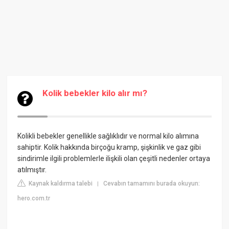
Kolik bebekler kilo alır mı?
Kolikli bebekler genellikle sağlıklıdır ve normal kilo alımına
sahiptir. Kolik hakkında birçoğu kramp, şişkinlik ve gaz gibi
sindirimle ilgili problemlerle ilişkili olan çeşitli nedenler ortaya
atılmıştır.
Kaynak kaldırma talebi
Cevabın tamamını burada okuyun:
|
hero.com.tr