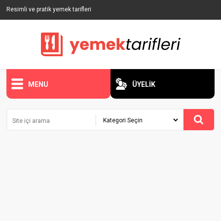
Resimli ve pratik yemek tarifleri
MENU
ÜYELİK