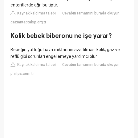
enteritlerde ağrı bu tiptir.
Kaynak kaldırma talebi
Cevabın tamamını burada okuyun:
|
gazianteptabip.org.tr
Kolik bebek biberonu ne işe yarar?
Bebeğin yuttuğu hava miktarının azaltılması kolik, gaz ve
reflü gibi sorunları engellemeye yardımcı olur.
Kaynak kaldırma talebi
Cevabın tamamını burada okuyun:
|
philips.com.tr