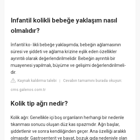
Infantil kolikli bebeğe yaklaşım nasıl
olmalıdır?
İnfantil ko- likli bebeğe yaklaşımda; bebeğin ağlamasının
süresi ve şiddeti ve ağlama krizine eşlik eden özellikler
ayrıntılı olarak değerlendirilmelidir. Bebeğin ayrıntılı bir
muayenesi yapılmalı, büyüme ve gelişimi değerlendirilmeli-
dir.
Kaynak kaldırma talebi
Cevabın tamamını burada okuyun:
|
cms.galenos.com.tr
Kolik tip ağrı nedir?
Kolik ağrı: Genellikle içi boş organların herhangi bir nedenle
tıkanması sonucu oluşan düz kas spazmıdır. Ağrı başlar,
şiddetlenir ve sonra kendiliğinden geçer. Ana özelliği aralıklı
olmasıdır. Gastroenterit ve bayat, bozuk gıda nedeniyle olan