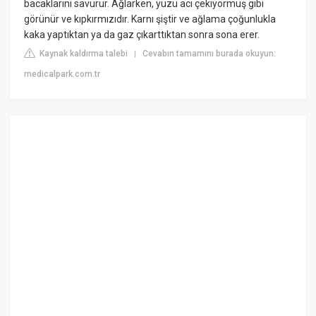
bacaklarını savurur. Ağlarken, yüzü acı çekiyormuş gibi
görünür ve kıpkırmızıdır. Karnı şiştir ve ağlama çoğunlukla
kaka yaptıktan ya da gaz çıkarttıktan sonra sona erer.
Kaynak kaldırma talebi
Cevabın tamamını burada okuyun:
|
medicalpark.com.tr