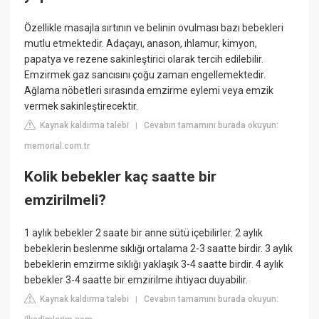
Özellikle masajla sırtının ve belinin ovulması bazı bebekleri
mutlu etmektedir. Adaçayı, anason, ıhlamur, kimyon,
papatya ve rezene sakinleştirici olarak tercih edilebilir.
Emzirmek gaz sancısını çoğu zaman engellemektedir.
Ağlama nöbetleri sırasında emzirme eylemi veya emzik
vermek sakinleştirecektir.
Kaynak kaldırma talebi
Cevabın tamamını burada okuyun:
|
memorial.com.tr
Kolik bebekler kaç saatte bir
emzirilmeli?
1 aylık bebekler 2 saate bir anne sütü içebilirler. 2 aylık
bebeklerin beslenme sıklığı ortalama 2-3 saatte birdir. 3 aylık
bebeklerin emzirme sıklığı yaklaşık 3-4 saatte birdir. 4 aylık
bebekler 3-4 saatte bir emzirilme ihtiyacı duyabilir.
Kaynak kaldırma talebi
Cevabın tamamını burada okuyun:
|