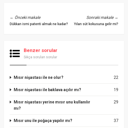
←
Önceki makale
Sonraki makale
→
Dükkan ismi patenti almak ne kadar?
Yılan süt kokusuna gelir mi?
Benzer sorular
Sıkça sorulan sorular
Mısır nişastası ile ne olur?
22
Mısır nişastası ile baklava açılır mı?
19
Mısır nişastası yerine mısır unu kullanılır
29
mı?
Mısır unu ile poğaça yapılır mı?
37