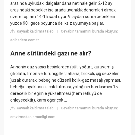
arasında uykudaki dalgalar daha net hale gelir. 2-12 ay
arasındaki bebekler ise arada uyanıklık dönemleri olmak
üzere toplam 14-15 saat uyur. 9. aydan sonra bebeklerin
yüzde 90'ı gece boyunca deliksiz uyumaya başlar.
Kaynak kaldırma talebi
Cevabın tamamını burada okuyun:
|
acibadem.com.tr
Anne sütündeki gazı ne alır?
Annenin gaz yapıcı besinlerden (süt, yoğurt, kuruyemiş,
çikolata, limon ve turunçgiller, lahana, brokoli, çiğ sebzeler
)uzak durarak, bebeğine düzenli kolik-gaz masajı yapması,
bebeğin ayaklarını sıcak tutması, yatağının baş kısmını 15
derecelik bir eğimle yükseltmesi (hem reflüyü de
önleyecektir), karnı eğer çok ...
Kaynak kaldırma talebi
Cevabın tamamını burada okuyun:
|
emzirmedanismanligi.com