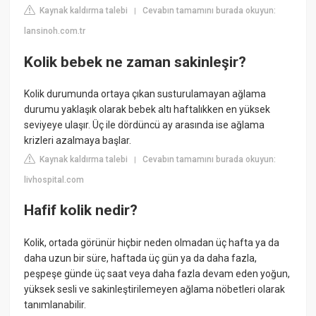
Kaynak kaldırma talebi
Cevabın tamamını burada okuyun:
|
lansinoh.com.tr
Kolik bebek ne zaman sakinleşir?
Kolik durumunda ortaya çıkan susturulamayan ağlama
durumu yaklaşık olarak bebek altı haftalıkken en yüksek
seviyeye ulaşır. Üç ile dördüncü ay arasında ise ağlama
krizleri azalmaya başlar.
Kaynak kaldırma talebi
Cevabın tamamını burada okuyun:
|
livhospital.com
Hafif kolik nedir?
Kolik, ortada görünür hiçbir neden olmadan üç hafta ya da
daha uzun bir süre, haftada üç gün ya da daha fazla,
peşpeşe günde üç saat veya daha fazla devam eden yoğun,
yüksek sesli ve sakinleştirilemeyen ağlama nöbetleri olarak
tanımlanabilir.