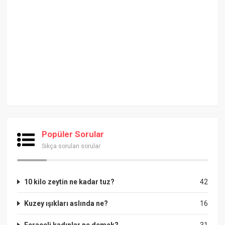
Popüler Sorular
Sıkça sorulan sorular
10 kilo zeytin ne kadar tuz?
42
Kuzey ışıkları aslında ne?
16
Feraceli kadınlar ne demek?
31