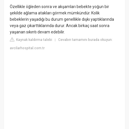
Özellikle öğleden sonra ve akşamları bebekte yoğun bir
şekilde ağlama atakları görmek mümkündür. Kolik
bebeklerin yaşadığı bu durum genellikle dışkı yaptıklarında
veya gaz çıkarttıklarında durur. Ancak birkaç saat sonra
yaşanan sıkıntı devam edebilir.
Kaynak kaldırma talebi
Cevabın tamamını burada okuyun:
|
avcilarhospital.com.tr