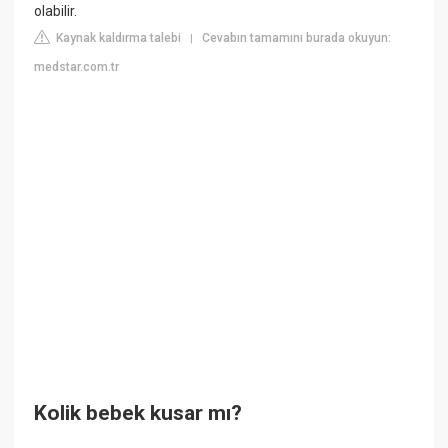
olabilir.
Kaynak kaldırma talebi
Cevabın tamamını burada okuyun:
|
medstar.com.tr
Kolik bebek kusar mı?