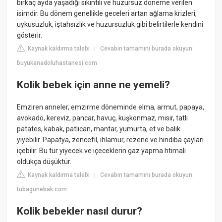
birkaç ayda yaşadığı sıkıntılı ve huzursuz döneme verilen
isimdir. Bu dönem genellikle geceleri artan ağlama krizleri,
uykusuzluk, iştahsızlık ve huzursuzluk gibi belirtilerle kendini
gösterir.
Kaynak kaldırma talebi
Cevabın tamamını burada okuyun:
|
buyukanadoluhastanesi.com
Kolik bebek için anne ne yemeli?
Emziren anneler, emzirme döneminde elma, armut, papaya,
avokado, kereviz, pancar, havuç, kuşkonmaz, mısır, tatlı
patates, kabak, patlıcan, mantar, yumurta, et ve balık
yiyebilir. Papatya, zencefil, ıhlamur, rezene ve hindiba çayları
içebilir. Bu tür yiyecek ve içeceklerin gaz yapma htimali
oldukça düşüktür.
Kaynak kaldırma talebi
Cevabın tamamını burada okuyun:
|
tubagunebak.com
Kolik bebekler nasıl durur?