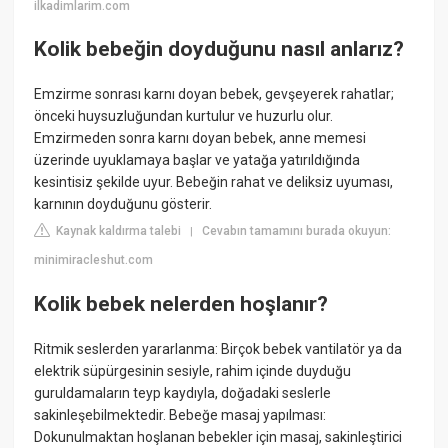
ilkadimlarim.com
Kolik bebeğin doyduğunu nasıl anlarız?
Emzirme sonrası karnı doyan bebek, gevşeyerek rahatlar;
önceki huysuzluğundan kurtulur ve huzurlu olur.
Emzirmeden sonra karnı doyan bebek, anne memesi
üzerinde uyuklamaya başlar ve yatağa yatırıldığında
kesintisiz şekilde uyur. Bebeğin rahat ve deliksiz uyuması,
karnının doyduğunu gösterir.
Kaynak kaldırma talebi
Cevabın tamamını burada okuyun:
|
minimiracleshut.com
Kolik bebek nelerden hoşlanır?
Ritmik seslerden yararlanma: Birçok bebek vantilatör ya da
elektrik süpürgesinin sesiyle, rahim içinde duyduğu
guruldamaların teyp kaydıyla, doğadaki seslerle
sakinleşebilmektedir. Bebeğe masaj yapılması:
Dokunulmaktan hoşlanan bebekler için masaj, sakinleştirici