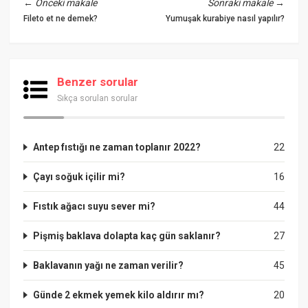
←
Önceki makale
Sonraki makale
→
Fileto et ne demek?
Yumuşak kurabiye nasıl yapılır?
Benzer sorular
Sıkça sorulan sorular
Antep fıstığı ne zaman toplanır 2022?
22
Çayı soğuk içilir mi?
16
Fıstık ağacı suyu sever mi?
44
Pişmiş baklava dolapta kaç gün saklanır?
27
Baklavanın yağı ne zaman verilir?
45
Günde 2 ekmek yemek kilo aldırır mı?
20