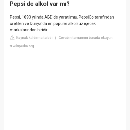
Pepsi de alkol var mı?
Pepsi, 1893 yılında ABD'de yaratılmış, PepsiCo tarafından
üretilen ve Dünya'da en popüler alkolsüz içecek
markalarından biridir.
Kaynak kaldırma talebi
Cevabın tamamını burada okuyun:
|
tr.wikipedia.org