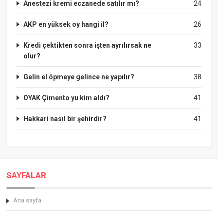
Anestezi kremi eczanede satılır mı?
24
AKP en yüksek oy hangi il?
26
Kredi çektikten sonra işten ayrılırsak ne
33
olur?
Gelin el öpmeye gelince ne yapılır?
38
OYAK Çimento yu kim aldı?
41
Hakkari nasıl bir şehirdir?
41
SAYFALAR
Ana sayfa