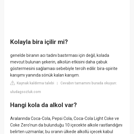
Kolayla bira içilir mi?
genelde biranın acı tadını bastırması için değil, kolada
mevcut bulunan şekerin, alkolün etkisini daha çabuk
göstermesini sağlaması sebebiyle tercih edilir. bira-spirite
karışımı yanında sönük kalan karışım.
Kaynak kaldırma talebi
Cevabın tamamını burada okuyun:
|
uludagsozluk.com
Hangi kola da alkol var?
Aralarında Coca-Cola, Pepsi Cola, Coca-Cola Light Coke ve
Coke Zero'nun da bulunduğu 10 içecekte alkole rastlandığını
belirten uzmanlar, bu oranın ülkede alkollü içecek kabul