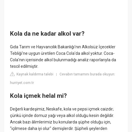
Kola da ne kadar alkol var?
Gıda Tarım ve Hayvancılık Bakanlığı'nın Alkolsüz İçecekler
Tebliği'ne uygun üretilen Coca Cola'da alkol yoktur. Coca-
Cola'nın içerisinde alkol bulunmadığı analiz raporlarıyla da
tescil edilmiştir.
Kaynak kaldırma talebi
Cevabın tamamını burada okuyun:
|
hurriyet.com.tr
Kola içmek helal mi?
Değerli kardeşimiz, Neskafe, kola ve pepsi içmek caizdir;
çünkü içinde domuz yağı veya alkol olduğu kesin değildir.
Ancak bazı âlimlerimiz bu konularda şüphe olduğu için,
"içilmese daha iyi olur" demişlerdir. Şüpheli şeylerden