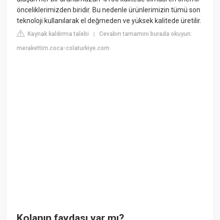
önceliklerimizden biridir. Bu nedenle ürünlerimizin tümü son
teknoloji kullanılarak el değmeden ve yüksek kalitede üretilir.
Kaynak kaldırma talebi
Cevabın tamamını burada okuyun:
|
merakettim.coca-colaturkiye.com
Kolanın faydası var mı?