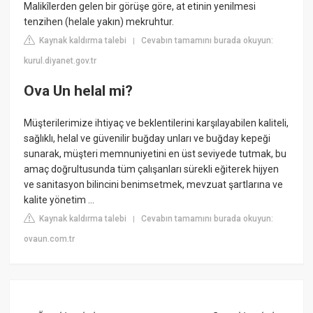
Malikîlerden gelen bir görüşe göre, at etinin yenilmesi
tenzihen (helale yakın) mekruhtur.
Kaynak kaldırma talebi
Cevabın tamamını burada okuyun:
|
kurul.diyanet.gov.tr
Ova Un helal mi?
Müşterilerimize ihtiyaç ve beklentilerini karşılayabilen kaliteli,
sağlıklı, helal ve güvenilir buğday unları ve buğday kepeği
sunarak, müşteri memnuniyetini en üst seviyede tutmak, bu
amaç doğrultusunda tüm çalışanları sürekli eğiterek hijyen
ve sanitasyon bilincini benimsetmek, mevzuat şartlarına ve
kalite yönetim ...
Kaynak kaldırma talebi
Cevabın tamamını burada okuyun:
|
ovaun.com.tr