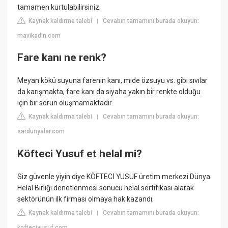
tamamen kurtulabilirsiniz.
Kaynak kaldırma talebi
Cevabın tamamını burada okuyun:
|
mavikadin.com
Fare kanı ne renk?
Meyan kökü suyuna farenin kanı, mide özsuyu vs. gibi sıvılar
da karışmakta, fare kanı da siyaha yakın bir renkte olduğu
için bir sorun oluşmamaktadır.
Kaynak kaldırma talebi
Cevabın tamamını burada okuyun:
|
sardunyalar.com
Köfteci Yusuf et helal mi?
Siz güvenle yiyin diye KÖFTECİ YUSUF üretim merkezi Dünya
Helal Birliği denetlenmesi sonucu helal sertifikası alarak
sektörünün ilk firması olmaya hak kazandı.
Kaynak kaldırma talebi
Cevabın tamamını burada okuyun:
|
kofteciyusuf.com