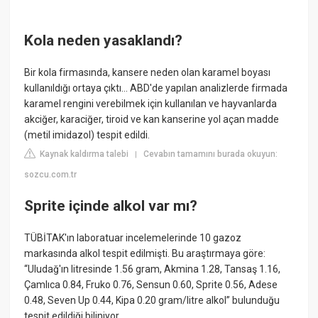
Kola neden yasaklandı?
Bir kola firmasında, kansere neden olan karamel boyası
kullanıldığı ortaya çıktı... ABD'de yapılan analizlerde firmada
karamel rengini verebilmek için kullanılan ve hayvanlarda
akciğer, karaciğer, tiroid ve kan kanserine yol açan madde
(metil imidazol) tespit edildi.
Kaynak kaldırma talebi
Cevabın tamamını burada okuyun:
|
sozcu.com.tr
Sprite içinde alkol var mı?
TÜBİTAK'ın laboratuar incelemelerinde 10 gazoz
markasında alkol tespit edilmişti. Bu araştırmaya göre:
“Uludağ'ın litresinde 1.56 gram, Akmina 1.28, Tansaş 1.16,
Çamlıca 0.84, Fruko 0.76, Sensun 0.60, Sprite 0.56, Adese
0.48, Seven Up 0.44, Kipa 0.20 gram/litre alkol” bulunduğu
tespit edildiği biliniyor.