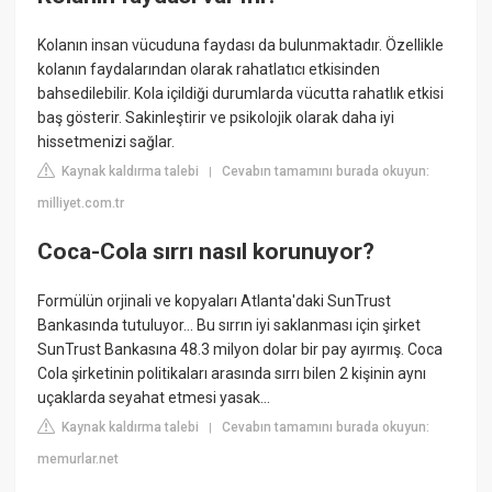
Kolanın insan vücuduna faydası da bulunmaktadır. Özellikle
kolanın faydalarından olarak rahatlatıcı etkisinden
bahsedilebilir. Kola içildiği durumlarda vücutta rahatlık etkisi
baş gösterir. Sakinleştirir ve psikolojik olarak daha iyi
hissetmenizi sağlar.
Kaynak kaldırma talebi
Cevabın tamamını burada okuyun:
|
milliyet.com.tr
Coca-Cola sırrı nasıl korunuyor?
Formülün orjinali ve kopyaları Atlanta'daki SunTrust
Bankasında tutuluyor... Bu sırrın iyi saklanması için şirket
SunTrust Bankasına 48.3 milyon dolar bir pay ayırmış. Coca
Cola şirketinin politikaları arasında sırrı bilen 2 kişinin aynı
uçaklarda seyahat etmesi yasak...
Kaynak kaldırma talebi
Cevabın tamamını burada okuyun:
|
memurlar.net