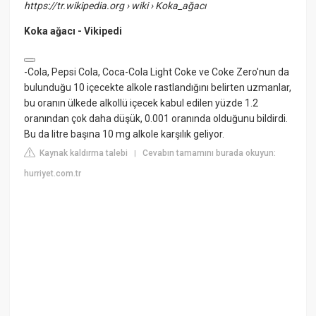
https://tr.wikipedia.org
› wiki › Koka_ağacı
Koka ağacı - Vikipedi
-Cola, Pepsi Cola, Coca-Cola Light Coke ve Coke Zero'nun da
bulunduğu 10 içecekte alkole rastlandığını belirten uzmanlar,
bu oranın ülkede alkollü içecek kabul edilen yüzde 1.2
oranından çok daha düşük, 0.001 oranında olduğunu bildirdi.
Bu da litre başına 10 mg alkole karşılık geliyor.
Kaynak kaldırma talebi
Cevabın tamamını burada okuyun:
|
hurriyet.com.tr