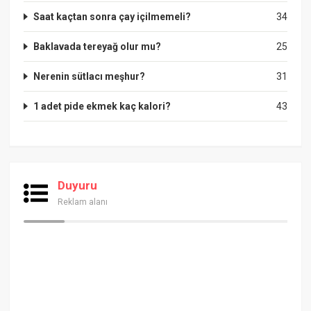
Saat kaçtan sonra çay içilmemeli?
34
Baklavada tereyağ olur mu?
25
Nerenin sütlacı meşhur?
31
1 adet pide ekmek kaç kalori?
43
Duyuru
Reklam alanı