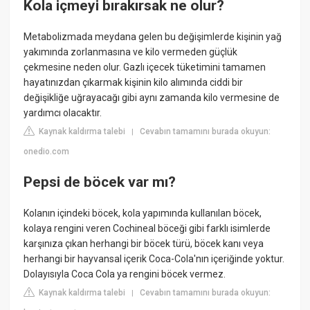
Kola içmeyi bırakırsak ne olur?
Metabolizmada meydana gelen bu değişimlerde kişinin yağ
yakımında zorlanmasına ve kilo vermeden güçlük
çekmesine neden olur. Gazlı içecek tüketimini tamamen
hayatınızdan çıkarmak kişinin kilo alımında ciddi bir
değişikliğe uğrayacağı gibi aynı zamanda kilo vermesine de
yardımcı olacaktır.
Kaynak kaldırma talebi
Cevabın tamamını burada okuyun:
|
onedio.com
Pepsi de böcek var mı?
Kolanın içindeki böcek, kola yapımında kullanılan böcek,
kolaya rengini veren Cochineal böceği gibi farklı isimlerde
karşınıza çıkan herhangi bir böcek türü, böcek kanı veya
herhangi bir hayvansal içerik Coca-Cola'nın içeriğinde yoktur.
Dolayısıyla Coca Cola ya rengini böcek vermez.
Kaynak kaldırma talebi
Cevabın tamamını burada okuyun:
|