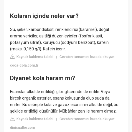
Kolanın içinde neler var?
Su, şeker, karbondioksit, renklendirici (karamel), doğal
aroma vericiler, asitliği düzenleyiciler (fosforik asit,
potasyum sitrat), koruyucu (sodyum benzoat), kafein
(maks. 0,150 g/l). Kafein içerir.
Kaynak kaldırma talebi
Cevabın tamamını burada okuyun:
|
coca-cola.com.tr
Diyanet kola haram mı?
Esanslar alkolde eritildiği gibi, gliserinde de eritilir. Veya
birçok organik esterler, esans kokusunda olup suda da
erirler. Bu sebeple kola ve gazoz esansının alkolde değil, bu
şekilde eritildiği düşünülür. Mübâhlar zan ile haram olmaz.
Kaynak kaldırma talebi
Cevabın tamamını burada okuyun:
|
dinisualler.com