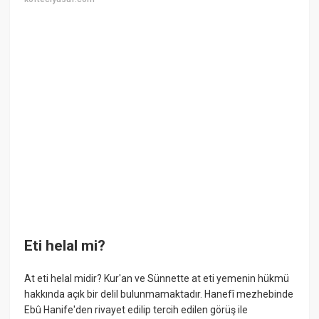
Eti helal mi?
At eti helal midir? Kur'an ve Sünnette at eti yemenin hükmü
hakkında açık bir delil bulunmamaktadır. Hanefî mezhebinde
Ebû Hanife'den rivayet edilip tercih edilen görüş ile