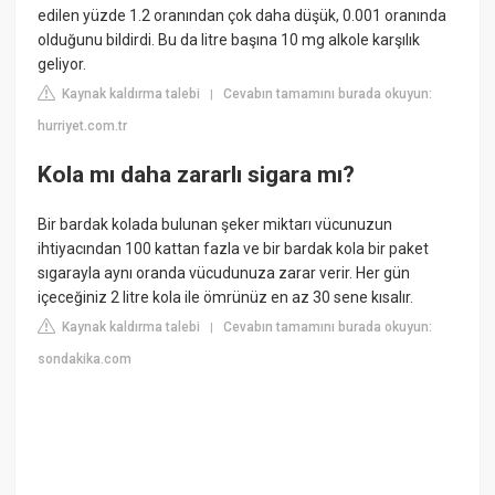
edilen yüzde 1.2 oranından çok daha düşük, 0.001 oranında
olduğunu bildirdi. Bu da litre başına 10 mg alkole karşılık
geliyor.
Kaynak kaldırma talebi
Cevabın tamamını burada okuyun:
|
hurriyet.com.tr
Kola mı daha zararlı sigara mı?
Bir bardak kolada bulunan şeker miktarı vücunuzun
ihtiyacından 100 kattan fazla ve bir bardak kola bir paket
sıgarayla aynı oranda vücudunuza zarar verir. Her gün
içeceğiniz 2 litre kola ile ömrünüz en az 30 sene kısalır.
Kaynak kaldırma talebi
Cevabın tamamını burada okuyun:
|
sondakika.com