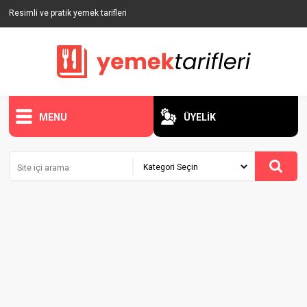
Resimli ve pratik yemek tarifleri
MENU
ÜYELİK