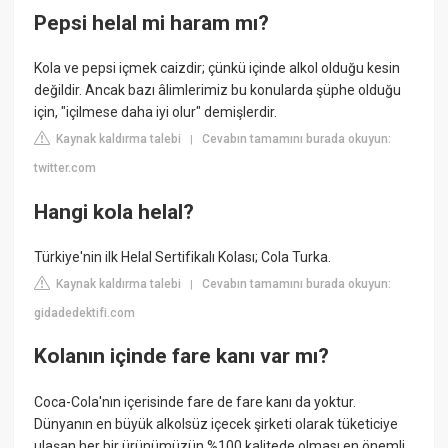
Pepsi helal mi haram mı?
Kola ve pepsi içmek caizdir; çünkü içinde alkol olduğu kesin
değildir. Ancak bazı âlimlerimiz bu konularda şüphe olduğu
için, "içilmese daha iyi olur" demişlerdir.
Kaynak kaldırma talebi
Cevabın tamamını burada okuyun:
|
twitter.com
Hangi kola helal?
Türkiye'nin ilk Helal Sertifikalı Kolası; Cola Turka.
Kaynak kaldırma talebi
Cevabın tamamını burada okuyun:
|
gidadedektifi.com
Kolanın içinde fare kanı var mı?
Coca-Cola'nın içerisinde fare de fare kanı da yoktur.
Dünyanın en büyük alkolsüz içecek şirketi olarak tüketiciye
ulaşan her bir ürünümüzün %100 kalitede olması en önemli