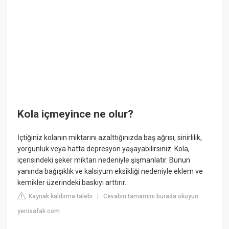
Kola içmeyince ne olur?
İçtiğiniz kolanın miktarını azalttığınızda baş ağrısı, sinirlilik,
yorgunluk veya hatta depresyon yaşayabilirsiniz. Kola,
içerisindeki şeker miktarı nedeniyle şişmanlatır. Bunun
yanında bağışıklık ve kalsiyum eksikliği nedeniyle eklem ve
kemikler üzerindeki baskıyı arttırır.
Kaynak kaldırma talebi
Cevabın tamamını burada okuyun:
|
yenisafak.com