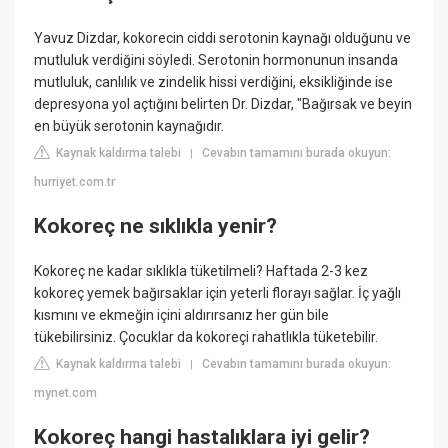
Yavuz Dizdar, kokorecin ciddi serotonin kaynağı olduğunu ve
mutluluk verdiğini söyledi. Serotonin hormonunun insanda
mutluluk, canlılık ve zindelik hissi verdiğini, eksikliğinde ise
depresyona yol açtığını belirten Dr. Dizdar, "Bağırsak ve beyin
en büyük serotonin kaynağıdır.
Kaynak kaldırma talebi
Cevabın tamamını burada okuyun:
|
hurriyet.com.tr
Kokoreç ne sıklıkla yenir?
Kokoreç ne kadar sıklıkla tüketilmeli? Haftada 2-3 kez
kokoreç yemek bağırsaklar için yeterli florayı sağlar. İç yağlı
kısmını ve ekmeğin içini aldırırsanız her gün bile
tükebilirsiniz. Çocuklar da kokoreçi rahatlıkla tüketebilir.
Kaynak kaldırma talebi
Cevabın tamamını burada okuyun:
|
mynet.com
Kokoreç hangi hastalıklara iyi gelir?