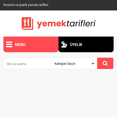
Resimli ve pratik yemek tarifleri
MENU
ÜYELİK