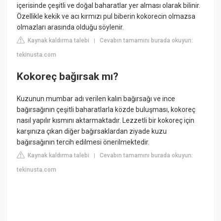
içerisinde çeşitli ve doğal baharatlar yer alması olarak bilinir.
Özellikle kekik ve acı kırmızı pul biberin kokorecin olmazsa
olmazları arasında olduğu söylenir.
Kaynak kaldırma talebi
Cevabın tamamını burada okuyun:
|
tekinusta.com
Kokoreç bağırsak mı?
Kuzunun mumbar adı verilen kalın bağırsağı ve ince
bağırsağının çeşitli baharatlarla közde buluşması, kokoreç
nasıl yapılır kısmını aktarmaktadır. Lezzetli bir kokoreç için
karşınıza çıkan diğer bağırsaklardan ziyade kuzu
bağırsağının tercih edilmesi önerilmektedir.
Kaynak kaldırma talebi
Cevabın tamamını burada okuyun:
|
tekinusta.com