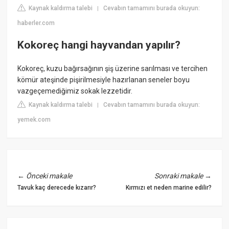
Kaynak kaldırma talebi
Cevabın tamamını burada okuyun:
|
haberler.com
Kokoreç hangi hayvandan yapılır?
Kokoreç, kuzu bağırsağının şiş üzerine sarılması ve tercihen
kömür ateşinde pişirilmesiyle hazırlanan seneler boyu
vazgeçemediğimiz sokak lezzetidir.
Kaynak kaldırma talebi
Cevabın tamamını burada okuyun:
|
yemek.com
←
Önceki makale
Sonraki makale
→
Tavuk kaç derecede kızarır?
Kırmızı et neden marine edilir?