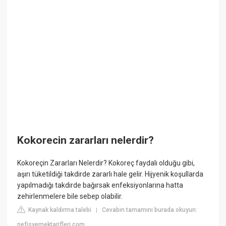
Kokorecin zararları nelerdir?
Kokoreçin Zararları Nelerdir? Kokoreç faydalı olduğu gibi,
aşırı tüketildiği takdirde zararlı hale gelir. Hijyenik koşullarda
yapılmadığı takdirde bağırsak enfeksiyonlarına hatta
zehirlenmelere bile sebep olabilir.
Kaynak kaldırma talebi
Cevabın tamamını burada okuyun:
|
nefisyemektarifleri.com