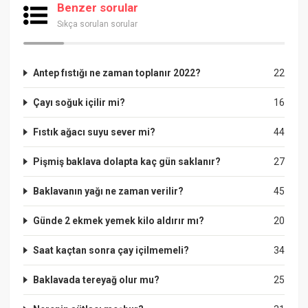
Benzer sorular
Sıkça sorulan sorular
Antep fıstığı ne zaman toplanır 2022?
22
Çayı soğuk içilir mi?
16
Fıstık ağacı suyu sever mi?
44
Pişmiş baklava dolapta kaç gün saklanır?
27
Baklavanın yağı ne zaman verilir?
45
Günde 2 ekmek yemek kilo aldırır mı?
20
Saat kaçtan sonra çay içilmemeli?
34
Baklavada tereyağ olur mu?
25