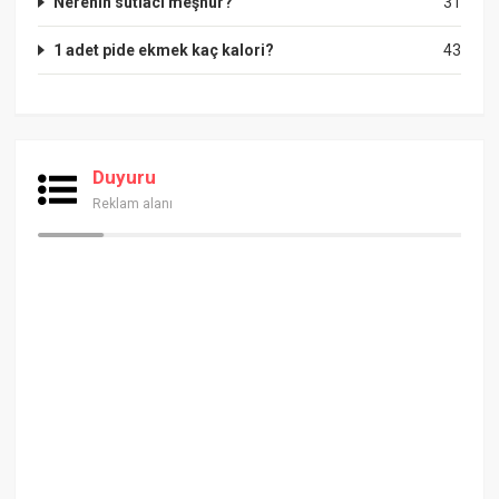
Nerenin sütlacı meşhur?
31
1 adet pide ekmek kaç kalori?
43
Duyuru
Reklam alanı