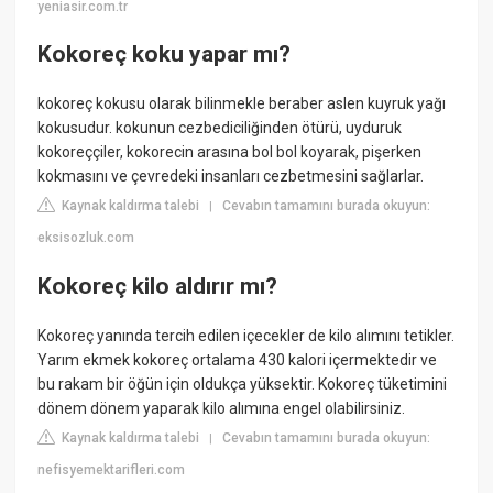
yeniasir.com.tr
Kokoreç koku yapar mı?
kokoreç kokusu olarak bilinmekle beraber aslen kuyruk yağı
kokusudur. kokunun cezbediciliğinden ötürü, uyduruk
kokoreççiler, kokorecin arasına bol bol koyarak, pişerken
kokmasını ve çevredeki insanları cezbetmesini sağlarlar.
Kaynak kaldırma talebi
Cevabın tamamını burada okuyun:
|
eksisozluk.com
Kokoreç kilo aldırır mı?
Kokoreç yanında tercih edilen içecekler de kilo alımını tetikler.
Yarım ekmek kokoreç ortalama 430 kalori içermektedir ve
bu rakam bir öğün için oldukça yüksektir. Kokoreç tüketimini
dönem dönem yaparak kilo alımına engel olabilirsiniz.
Kaynak kaldırma talebi
Cevabın tamamını burada okuyun:
|
nefisyemektarifleri.com