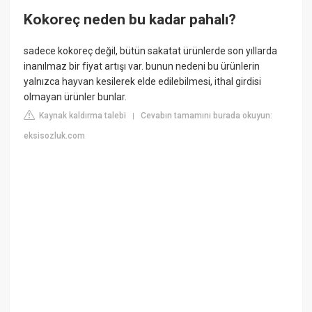
Kokoreç neden bu kadar pahalı?
sadece kokoreç değil, bütün sakatat ürünlerde son yıllarda
inanılmaz bir fiyat artışı var. bunun nedeni bu ürünlerin
yalnızca hayvan kesilerek elde edilebilmesi, ithal girdisi
olmayan ürünler bunlar.
Kaynak kaldırma talebi
Cevabın tamamını burada okuyun:
|
eksisozluk.com