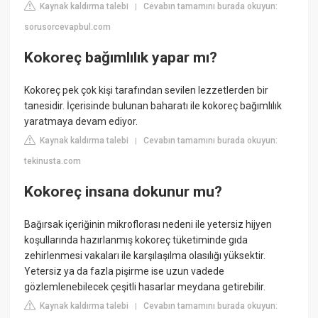
Kaynak kaldırma talebi
Cevabın tamamını burada okuyun:
|
sorusorcevapbul.com
Kokoreç bağımlılık yapar mı?
Kokoreç pek çok kişi tarafından sevilen lezzetlerden bir
tanesidir. İçerisinde bulunan baharatı ile kokoreç bağımlılık
yaratmaya devam ediyor.
Kaynak kaldırma talebi
Cevabın tamamını burada okuyun:
|
tekinusta.com
Kokoreç insana dokunur mu?
Bağırsak içeriğinin mikroflorası nedeni ile yetersiz hijyen
koşullarında hazırlanmış kokoreç tüketiminde gıda
zehirlenmesi vakaları ile karşılaşılma olasılığı yüksektir.
Yetersiz ya da fazla pişirme ise uzun vadede
gözlemlenebilecek çeşitli hasarlar meydana getirebilir.
Kaynak kaldırma talebi
Cevabın tamamını burada okuyun:
|