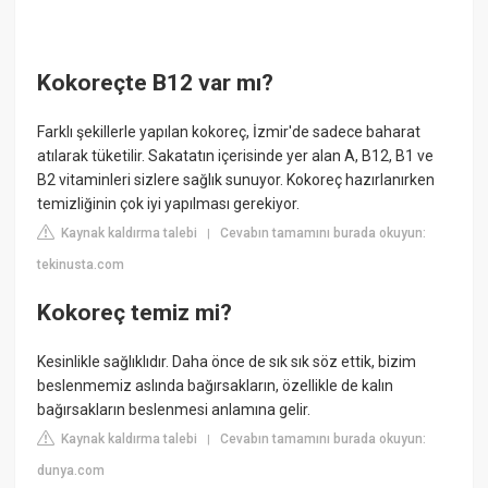
Kokoreçte B12 var mı?
Farklı şekillerle yapılan kokoreç, İzmir'de sadece baharat
atılarak tüketilir. Sakatatın içerisinde yer alan A, B12, B1 ve
B2 vitaminleri sizlere sağlık sunuyor. Kokoreç hazırlanırken
temizliğinin çok iyi yapılması gerekiyor.
Kaynak kaldırma talebi
Cevabın tamamını burada okuyun:
|
tekinusta.com
Kokoreç temiz mi?
Kesinlikle sağlıklıdır. Daha önce de sık sık söz ettik, bizim
beslenmemiz aslında bağırsakların, özellikle de kalın
bağırsakların beslenmesi anlamına gelir.
Kaynak kaldırma talebi
Cevabın tamamını burada okuyun:
|
dunya.com