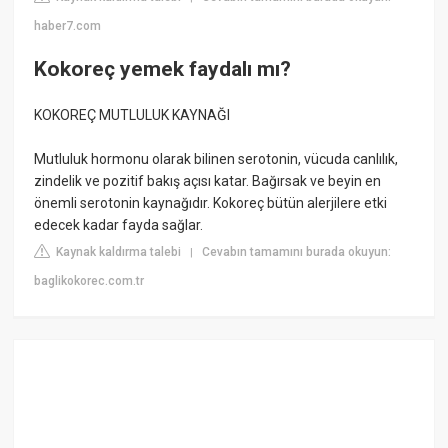
haber7.com
Kokoreç yemek faydalı mı?
KOKOREÇ MUTLULUK KAYNAĞI
Mutluluk hormonu olarak bilinen serotonin, vücuda canlılık,
zindelik ve pozitif bakış açısı katar. Bağırsak ve beyin en
önemli serotonin kaynağıdır. Kokoreç bütün alerjilere etki
edecek kadar fayda sağlar.
Kaynak kaldırma talebi
Cevabın tamamını burada okuyun:
|
baglikokorec.com.tr