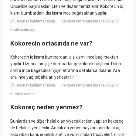
Öncelikle bağırsaklar içten ve dıştan temizlenir. Kokorecin iç
kısmı bumbardan, dış kısmı ince bağırsaktan yapılır.
Kaynak kaldırma talebi
Cevabın tamamını burada okuyun:
|
tr.wikipedia.org
Kokorecin ortasında ne var?
Kokorecin iç kısmı bumbardan, dış kısmı ince bağırsaktan
yapılır. Uzunca bir şişe bumbarlar geçirilerek başlanır. Daha
sonra ince bağırsaklar şişin etrafına defalarca dolanır. Ara
ara ince yağ tabakaları yerleştirilir.
Kaynak kaldırma talebi
Cevabın tamamını burada okuyun:
|
hurriyet.com.tr
Kokoreç neden yenmez?
Bunlardan ve diğer helal olan yiyeceklerden yapılan kokoreç
de helaldir, yenilebilir. Ancak eti yenen hayvanların da olsa,
akıp çıkan kanı, erkeklik âleti ve yumurtaları (husyeler), dişilik