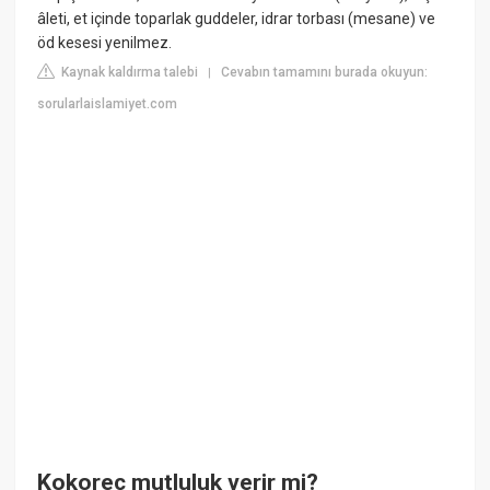
âleti, et içinde toparlak guddeler, idrar torbası (mesane) ve
öd kesesi yenilmez.
Kaynak kaldırma talebi
Cevabın tamamını burada okuyun:
|
sorularlaislamiyet.com
Kokoreç mutluluk verir mi?