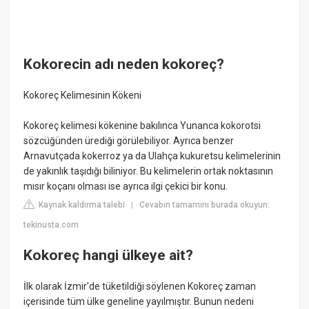
Kokorecin adı neden kokoreç?
Kokoreç Kelimesinin Kökeni
Kokoreç kelimesi kökenine bakılınca Yunanca kokorotsi
sözcüğünden ürediği görülebiliyor. Ayrıca benzer
Arnavutçada kokerroz ya da Ulahça kukuretsu kelimelerinin
de yakınlık taşıdığı biliniyor. Bu kelimelerin ortak noktasının
mısır koçanı olması ise ayrıca ilgi çekici bir konu.
Kaynak kaldırma talebi
Cevabın tamamını burada okuyun:
|
tekinusta.com
Kokoreç hangi ülkeye ait?
İlk olarak İzmir'de tüketildiği söylenen Kokoreç zaman
içerisinde tüm ülke geneline yayılmıştır. Bunun nedeni