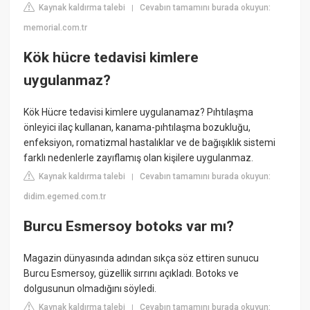
Kaynak kaldırma talebi
Cevabın tamamını burada okuyun:
|
memorial.com.tr
Kök hücre tedavisi kimlere
uygulanmaz?
Kök Hücre tedavisi kimlere uygulanamaz? Pıhtılaşma
önleyici ilaç kullanan, kanama-pıhtılaşma bozukluğu,
enfeksiyon, romatizmal hastalıklar ve de bağışıklık sistemi
farklı nedenlerle zayıflamış olan kişilere uygulanmaz.
Kaynak kaldırma talebi
Cevabın tamamını burada okuyun:
|
didim.egemed.com.tr
Burcu Esmersoy botoks var mı?
Magazin dünyasında adından sıkça söz ettiren sunucu
Burcu Esmersoy, güzellik sırrını açıkladı. Botoks ve
dolgusunun olmadığını söyledi.
Kaynak kaldırma talebi
Cevabın tamamını burada okuyun:
|