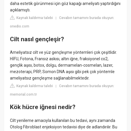
daha estetik görünmesi için göz kapağı ameliyatı yaptırdığını
açıklamıştı.
Kaynak kaldırma talebi
Cevabın tamamını burada okuyun:
|
onedio.com
Cilt nasıl gençleşir?
Ameliyatsız cilt ve yüz gençleşme yöntemleri çok çeşitlidir.
HİFU, Fotona, Fransız askısı, altın iğne, fraksiyonel co2,
gençlik aşısı, botox, dolgu, dermamelan-cosmelan, lazer,
mezoterapi, PRP, Somon DNA aşısı gibi pek çok yöntemle
ameliyatsız gençleşme sağlanabilmektedir.
Kaynak kaldırma talebi
Cevabın tamamını burada okuyun:
|
memorial.com.tr
Kök hücre iğnesi nedir?
Cilt yenileme amacıyla kullanılan bu tedavi, aynı zamanda
Otolog Fibroblast enjeksiyon tedavisi diye de adlandırılır. Bu