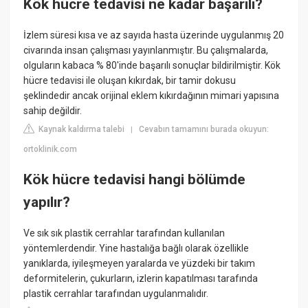
Kök hücre tedavisi ne kadar başarılı?
İzlem süresi kısa ve az sayıda hasta üzerinde uygulanmış 20
civarında insan çalışması yayınlanmıştır. Bu çalışmalarda,
olguların kabaca % 80'inde başarılı sonuçlar bildirilmiştir. Kök
hücre tedavisi ile oluşan kıkırdak, bir tamir dokusu
şeklindedir ancak orijinal eklem kıkırdağının mimari yapısına
sahip değildir.
Kaynak kaldırma talebi
Cevabın tamamını burada okuyun:
|
ortoklinik.com
Kök hücre tedavisi hangi bölümde
yapılır?
Ve sık sık plastik cerrahlar tarafından kullanılan
yöntemlerdendir. Yine hastalığa bağlı olarak özellikle
yanıklarda, iyileşmeyen yaralarda ve yüzdeki bir takım
deformitelerin, çukurların, izlerin kapatılması tarafında
plastik cerrahlar tarafından uygulanmalıdır.