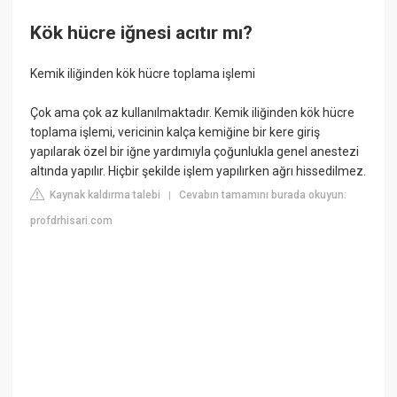
Kök hücre iğnesi acıtır mı?
Kemik iliğinden kök hücre toplama işlemi
Çok ama çok az kullanılmaktadır. Kemik iliğinden kök hücre
toplama işlemi, vericinin kalça kemiğine bir kere giriş
yapılarak özel bir iğne yardımıyla çoğunlukla genel anestezi
altında yapılır. Hiçbir şekilde işlem yapılırken ağrı hissedilmez.
Kaynak kaldırma talebi
Cevabın tamamını burada okuyun:
|
profdrhisari.com