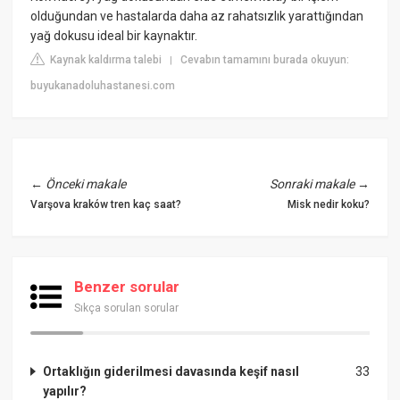
olduğundan ve hastalarda daha az rahatsızlık yarattığından
yağ dokusu ideal bir kaynaktır.
Kaynak kaldırma talebi
Cevabın tamamını burada okuyun:
|
buyukanadoluhastanesi.com
←
Önceki makale
Sonraki makale
→
Varşova kraków tren kaç saat?
Misk nedir koku?
Benzer sorular
Sıkça sorulan sorular
Ortaklığın giderilmesi davasında keşif nasıl
33
yapılır?