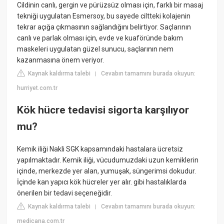
Cildinin canlı, gergin ve pürüzsüz olması için, farklı bir masaj
tekniği uygulatan Esmersoy, bu sayede ciltteki kolajenin
tekrar açığa çıkmasının sağlandığını belirtiyor. Saçlarının
canlı ve parlak olması için, evde ve kuaföründe bakım
maskeleri uygulatan güzel sunucu, saçlarının nem
kazanmasına önem veriyor.
Kaynak kaldırma talebi
Cevabın tamamını burada okuyun:
|
hurriyet.com.tr
Kök hücre tedavisi sigorta karşılıyor
mu?
Kemik iliği Nakli SGK kapsamındaki hastalara ücretsiz
yapılmaktadır. Kemik iliği, vücudumuzdaki uzun kemiklerin
içinde, merkezde yer alan, yumuşak, süngerimsi dokudur.
İçinde kan yapıcı kök hücreler yer alır. gibi hastalıklarda
önerilen bir tedavi seçeneğidir.
Kaynak kaldırma talebi
Cevabın tamamını burada okuyun:
|
medicana.com.tr