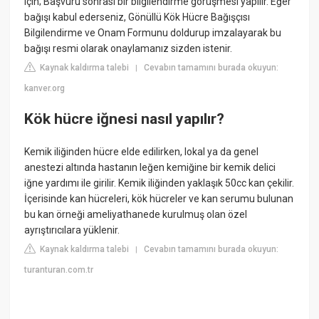
için; Başvuru sonrası bir bilgilendirme görüşmesi yapılır. Eğer
bağışı kabul ederseniz, Gönüllü Kök Hücre Bağışçısı
Bilgilendirme ve Onam Formunu doldurup imzalayarak bu
bağışı resmi olarak onaylamanız sizden istenir.
Kaynak kaldırma talebi
Cevabın tamamını burada okuyun:
|
kanver.org
Kök hücre iğnesi nasıl yapılır?
Kemik iliğinden hücre elde edilirken, lokal ya da genel
anestezi altında hastanın leğen kemiğine bir kemik delici
iğne yardımı ile girilir. Kemik iliğinden yaklaşık 50cc kan çekilir.
İçerisinde kan hücreleri, kök hücreler ve kan serumu bulunan
bu kan örneği ameliyathanede kurulmuş olan özel
ayrıştırıcılara yüklenir.
Kaynak kaldırma talebi
Cevabın tamamını burada okuyun:
|
turanturan.com.tr