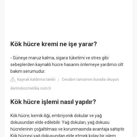
Kök hücre kremi ne işe yarar?
- Güneşe maruz kalma, sigara tüketimi ve stres gibi
sebeplerden kaynaklı hücre hasarını önlemeye yardımcı cilt
bakım serumudur.
Kaynak kaldırma talebi
Cevabın tamamını burada okuyun:
|
dermokozmetika.com.tr
Kök hücre işlemi nasıl yapılır?
Kök hücre; kemik iliği, embriyonik dokular ve yağ
dokusundan elde edilebilir. Yağ dokuları, yağ dokusu
hücrelerinin çoğaltılması ve korunmasında avantaja sahiptir.
Kök hücreyi yağ dokusundan elde etmek kolay bir işlem