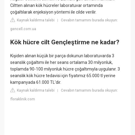
Ciltten alınan kök hücreler laboratuvar ortamında
çoğaltılarak enjeksiyon yöntemi ile cilde verilir.
Kaynak kaldırma talebi
Cevabın tamamını burada okuyun:
|
gencell.com.ua
Kök hücre cilt Gençleştirme ne kadar?
Kişiden alınan küçük bir parça dokunun laboratuvarda 3
seanslık çoğaltımı ile her seans ortalama 30 milyonluk,
toplamda 90-100 milyonluk hücre çoğaltımıyla uygulanır. 3
seanslık kök hücre tedavisi için fiyatımız 65.000 tl yerine
kampanyada 61.000 TL'dir.
Kaynak kaldırma talebi
Cevabın tamamını burada okuyun:
|
floraklinik.com