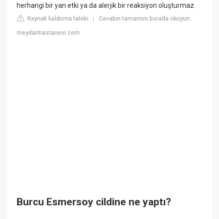
herhangi bir yan etki ya da alerjik bir reaksiyon oluşturmaz.
Kaynak kaldırma talebi
Cevabın tamamını burada okuyun:
|
meydanhastanesi.com
Burcu Esmersoy cildine ne yaptı?