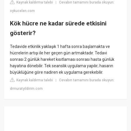
Kaynak kaldırma talebi
Cevabın tamamını burada okuyun:
|
oykucelen.com
Kök hücre ne kadar sürede etkisini
gösterir?
Tedavide etkinlik yaklaşık 1 hafta sonra başlamakta ve
hücrelerin artışı ile her geçen gün artmaktadır. Tedavi
sonrası 2 günlük hareket kısıtlaması sonrası hasta günlük
hayatına dönebilir. Tek seanslık uygulama yapılır; hasarın
büyüklüğüne göre nadiren ek uygulama gerekebilir.
Kaynak kaldırma talebi
Cevabın tamamını burada okuyun:
|
drmuratyildirim.com