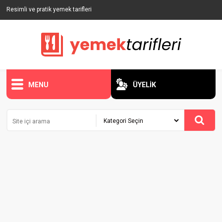
Resimli ve pratik yemek tarifleri
MENU
ÜYELİK