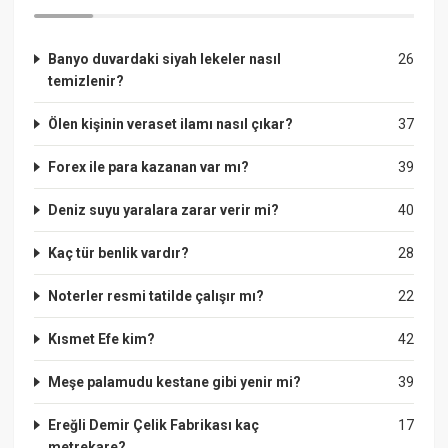
Banyo duvardaki siyah lekeler nasıl
26
temizlenir?
Ölen kişinin veraset ilamı nasıl çıkar?
37
Forex ile para kazanan var mı?
39
Deniz suyu yaralara zarar verir mi?
40
Kaç tür benlik vardır?
28
Noterler resmi tatilde çalışır mı?
22
Kısmet Efe kim?
42
Meşe palamudu kestane gibi yenir mi?
39
Ereğli Demir Çelik Fabrikası kaç
17
metrekare?