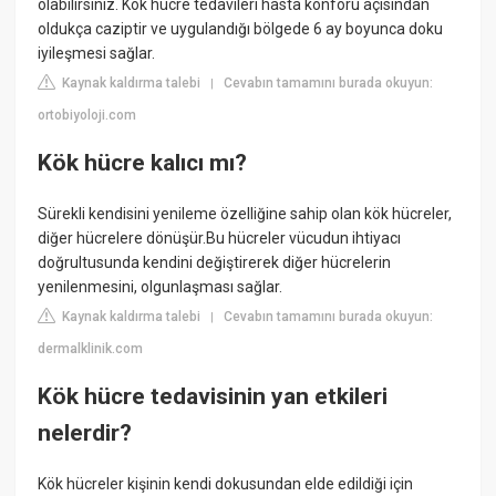
olabilirsiniz. Kök hücre tedavileri hasta konforu açısından
oldukça caziptir ve uygulandığı bölgede 6 ay boyunca doku
iyileşmesi sağlar.
Kaynak kaldırma talebi
Cevabın tamamını burada okuyun:
|
ortobiyoloji.com
Kök hücre kalıcı mı?
Sürekli kendisini yenileme özelliğine sahip olan kök hücreler,
diğer hücrelere dönüşür.Bu hücreler vücudun ihtiyacı
doğrultusunda kendini değiştirerek diğer hücrelerin
yenilenmesini, olgunlaşması sağlar.
Kaynak kaldırma talebi
Cevabın tamamını burada okuyun:
|
dermalklinik.com
Kök hücre tedavisinin yan etkileri
nelerdir?
Kök hücreler kişinin kendi dokusundan elde edildiği için