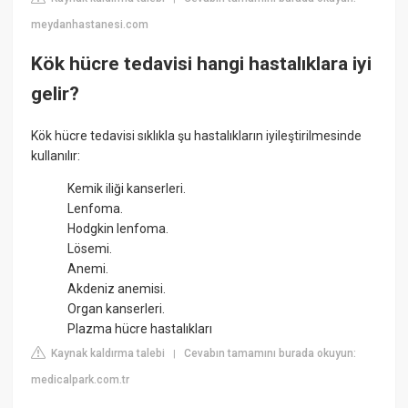
meydanhastanesi.com
Kök hücre tedavisi hangi hastalıklara iyi
gelir?
Kök hücre tedavisi sıklıkla şu hastalıkların iyileştirilmesinde
kullanılır:
Kemik iliği kanserleri.
Lenfoma.
Hodgkin lenfoma.
Lösemi.
Anemi.
Akdeniz anemisi.
Organ kanserleri.
Plazma hücre hastalıkları
Kaynak kaldırma talebi
Cevabın tamamını burada okuyun:
|
medicalpark.com.tr