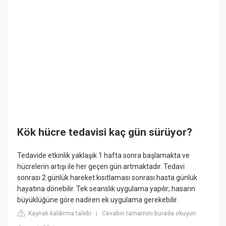
Kök hücre tedavisi kaç gün sürüyor?
Tedavide etkinlik yaklaşık 1 hafta sonra başlamakta ve
hücrelerin artışı ile her geçen gün artmaktadır. Tedavi
sonrası 2 günlük hareket kısıtlaması sonrası hasta günlük
hayatına dönebilir. Tek seanslık uygulama yapılır; hasarın
büyüklüğüne göre nadiren ek uygulama gerekebilir.
Kaynak kaldırma talebi
Cevabın tamamını burada okuyun:
|