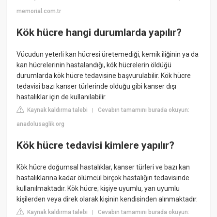
memorial.com.tr
Kök hücre hangi durumlarda yapılır?
Vücudun yeterli kan hücresi üretemediği, kemik iliğinin ya da
kan hücrelerinin hastalandığı, kök hücrelerin öldüğü
durumlarda kök hücre tedavisine başvurulabilir. Kök hücre
tedavisi bazı kanser türlerinde olduğu gibi kanser dışı
hastalıklar için de kullanılabilir.
Kaynak kaldırma talebi
Cevabın tamamını burada okuyun:
|
anadolusaglik.org
Kök hücre tedavisi kimlere yapılır?
Kök hücre doğumsal hastalıklar, kanser türleri ve bazı kan
hastalıklarına kadar ölümcül birçok hastalığın tedavisinde
kullanılmaktadır. Kök hücre; kişiye uyumlu, yarı uyumlu
kişilerden veya direk olarak kişinin kendisinden alınmaktadır.
Kaynak kaldırma talebi
Cevabın tamamını burada okuyun:
|