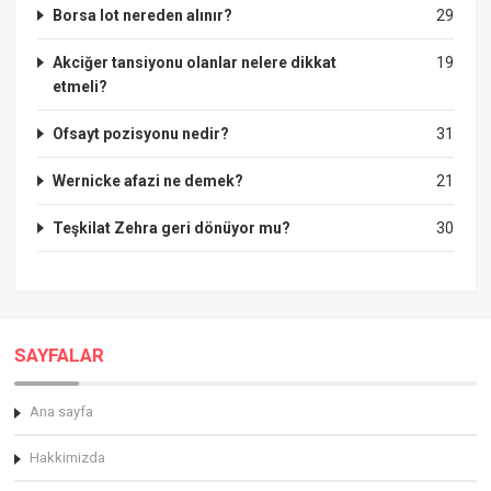
Borsa lot nereden alınır?
29
Akciğer tansiyonu olanlar nelere dikkat
19
etmeli?
Ofsayt pozisyonu nedir?
31
Wernicke afazi ne demek?
21
Teşkilat Zehra geri dönüyor mu?
30
SAYFALAR
Ana sayfa
Hakkimizda