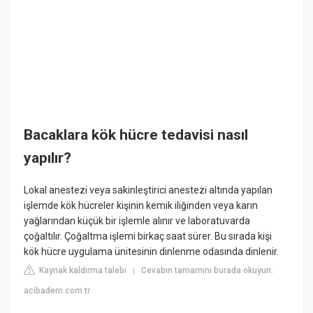
Bacaklara kök hücre tedavisi nasıl
yapılır?
Lokal anestezi veya sakinleştirici anestezi altında yapılan
işlemde kök hücreler kişinin kemik iliğinden veya karın
yağlarından küçük bir işlemle alınır ve laboratuvarda
çoğaltılır. Çoğaltma işlemi birkaç saat sürer. Bu sırada kişi
kök hücre uygulama ünitesinin dinlenme odasında dinlenir.
Kaynak kaldırma talebi
Cevabın tamamını burada okuyun:
|
acibadem.com.tr