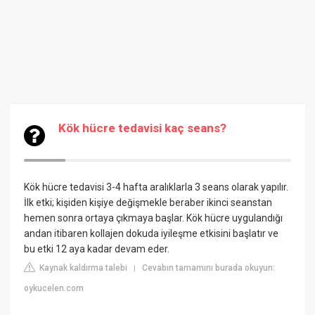
Kök hücre tedavisi kaç seans?
Kök hücre tedavisi 3-4 hafta aralıklarla 3 seans olarak yapılır.
İlk etki; kişiden kişiye değişmekle beraber ikinci seanstan
hemen sonra ortaya çıkmaya başlar. Kök hücre uygulandığı
andan itibaren kollajen dokuda iyileşme etkisini başlatır ve
bu etki 12 aya kadar devam eder.
Kaynak kaldırma talebi
Cevabın tamamını burada okuyun:
|
oykucelen.com