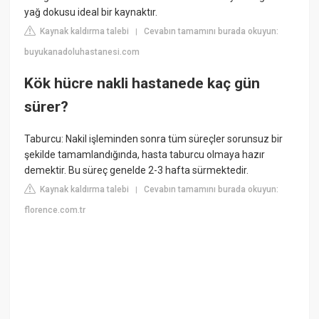
yağ dokusu ideal bir kaynaktır.
Kaynak kaldırma talebi
Cevabın tamamını burada okuyun:
|
buyukanadoluhastanesi.com
Kök hücre nakli hastanede kaç gün
sürer?
Taburcu: Nakil işleminden sonra tüm süreçler sorunsuz bir
şekilde tamamlandığında, hasta taburcu olmaya hazır
demektir. Bu süreç genelde 2-3 hafta sürmektedir.
Kaynak kaldırma talebi
Cevabın tamamını burada okuyun:
|
florence.com.tr