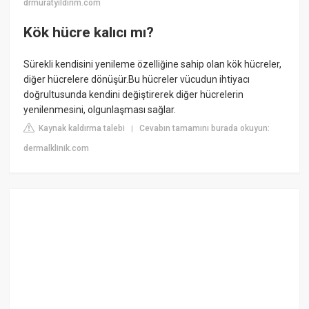
drmuratyildirim.com
Kök hücre kalıcı mı?
Sürekli kendisini yenileme özelliğine sahip olan kök hücreler,
diğer hücrelere dönüşür.Bu hücreler vücudun ihtiyacı
doğrultusunda kendini değiştirerek diğer hücrelerin
yenilenmesini, olgunlaşması sağlar.
Kaynak kaldırma talebi
Cevabın tamamını burada okuyun:
|
dermalklinik.com