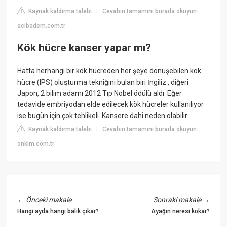
Kaynak kaldırma talebi
Cevabın tamamını burada okuyun:
|
acibadem.com.tr
Kök hücre kanser yapar mı?
Hatta herhangi bir kök hücreden her şeye dönüşebilen kök
hücre (IPS) oluşturma tekniğini bulan biri İngiliz , diğeri
Japon, 2 bilim adamı 2012 Tıp Nobel ödülü aldı. Eğer
tedavide embriyodan elde edilecek kök hücreler kullanılıyor
ise bugün için çok tehlikeli. Kansere dahi neden olabilir.
Kaynak kaldırma talebi
Cevabın tamamını burada okuyun:
|
onkim.com.tr
←
Önceki makale
Sonraki makale
→
Hangi ayda hangi balık çıkar?
Ayağın neresi kokar?