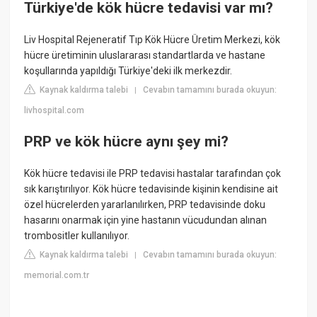
Türkiye'de kök hücre tedavisi var mı?
Liv Hospital Rejeneratif Tıp Kök Hücre Üretim Merkezi, kök
hücre üretiminin uluslararası standartlarda ve hastane
koşullarında yapıldığı Türkiye'deki ilk merkezdir.
Kaynak kaldırma talebi
Cevabın tamamını burada okuyun:
|
livhospital.com
PRP ve kök hücre aynı şey mi?
Kök hücre tedavisi ile PRP tedavisi hastalar tarafından çok
sık karıştırılıyor. Kök hücre tedavisinde kişinin kendisine ait
özel hücrelerden yararlanılırken, PRP tedavisinde doku
hasarını onarmak için yine hastanın vücudundan alınan
trombositler kullanılıyor.
Kaynak kaldırma talebi
Cevabın tamamını burada okuyun:
|
memorial.com.tr