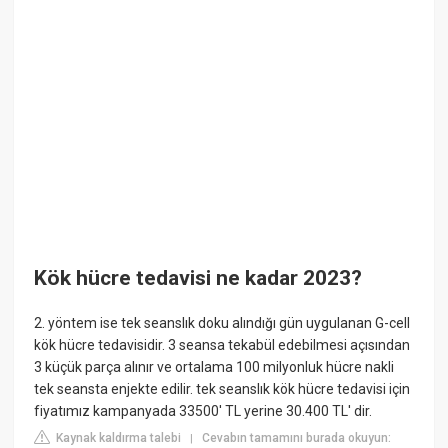
Kök hücre tedavisi ne kadar 2023?
2. yöntem ise tek seanslık doku alındığı gün uygulanan G-cell
kök hücre tedavisidir. 3 seansa tekabül edebilmesi açısından
3 küçük parça alınır ve ortalama 100 milyonluk hücre nakli
tek seansta enjekte edilir. tek seanslık kök hücre tedavisi için
fiyatımız kampanyada 33500′ TL yerine 30.400 TL' dir.
Kaynak kaldırma talebi
Cevabın tamamını burada okuyun:
|