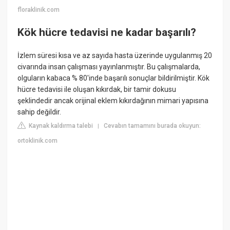
floraklinik.com
Kök hücre tedavisi ne kadar başarılı?
İzlem süresi kısa ve az sayıda hasta üzerinde uygulanmış 20
civarında insan çalışması yayınlanmıştır. Bu çalışmalarda,
olguların kabaca % 80'inde başarılı sonuçlar bildirilmiştir. Kök
hücre tedavisi ile oluşan kıkırdak, bir tamir dokusu
şeklindedir ancak orijinal eklem kıkırdağının mimari yapısına
sahip değildir.
Kaynak kaldırma talebi
Cevabın tamamını burada okuyun:
|
ortoklinik.com