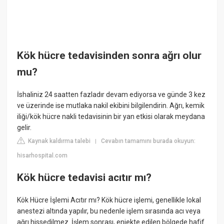
Kök hücre tedavisinden sonra ağrı olur
mu?
İshaliniz 24 saatten fazladır devam ediyorsa ve günde 3 kez
ve üzerinde ise mutlaka nakil ekibini bilgilendirin. Ağrı, kemik
iliği/kök hücre nakli tedavisinin bir yan etkisi olarak meydana
gelir.
Kaynak kaldırma talebi
Cevabın tamamını burada okuyun:
|
hisarhospital.com
Kök hücre tedavisi acıtır mı?
Kök Hücre İşlemi Acıtır mı? Kök hücre işlemi, genellikle lokal
anestezi altında yapılır, bu nedenle işlem sırasında acı veya
ağrı hissedilmez. İşlem sonrası, enjekte edilen bölgede hafif