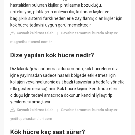
hastalıkları bulunan kişiler, pıhtılaşma bozukluğu,
enfeksiyon, pıhtılaşma önleyici ilaç kullanan kişiler ve
bağışıklık sistemi farklı nedenlerle zayıflamış olan kişiler için
kök hücre tedavisi uygun görülmemektedir.
Kaynak kaldırma talebi
Cevabın tamamını burada okuyun:
|
magnethastanesi.com.tr
Dize yapılan kök hücre nedir?
Diz kıkırdağı hasarlanması durumunda, kök hücrelerin diz
içine yayılmadan sadece hasarlı bölgede etki etmesi için,
kollajen veya hyaluronic asit bazlı taşıyıcılarla hedefe yönelik
etki göstermesi sağlanır. Kök hücre kişinin kendi hücreleri
olduğu için tedavi amacında dokunun kendini iyileştirip
yenilemesi amaçlanır.
Kaynak kaldırma talebi
Cevabın tamamını burada okuyun:
|
yeditepehastaneleri.com
Kök hücre kaç saat sürer?