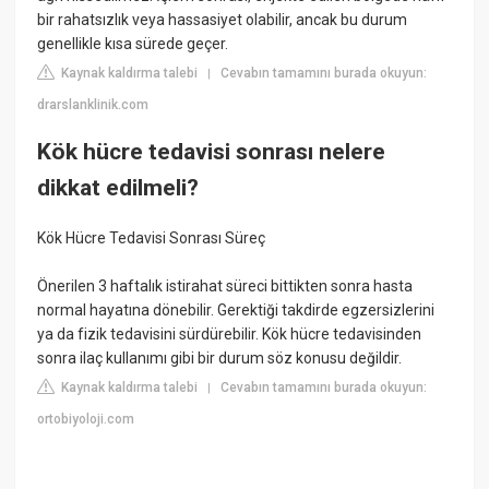
bir rahatsızlık veya hassasiyet olabilir, ancak bu durum
genellikle kısa sürede geçer.
Kaynak kaldırma talebi
Cevabın tamamını burada okuyun:
|
drarslanklinik.com
Kök hücre tedavisi sonrası nelere
dikkat edilmeli?
Kök Hücre Tedavisi Sonrası Süreç
Önerilen 3 haftalık istirahat süreci bittikten sonra hasta
normal hayatına dönebilir. Gerektiği takdirde egzersizlerini
ya da fizik tedavisini sürdürebilir. Kök hücre tedavisinden
sonra ilaç kullanımı gibi bir durum söz konusu değildir.
Kaynak kaldırma talebi
Cevabın tamamını burada okuyun:
|
ortobiyoloji.com